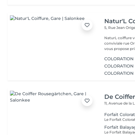
Natur'L Co
5, Rue Jean Orig
NaturL coiffure 
conviviale rue Orige
vous propose prin
COLORATION 
COLORATION 
COLORATION 
De Coiffe
11, Avenue de la 
Forfait Color
Forfait Balay