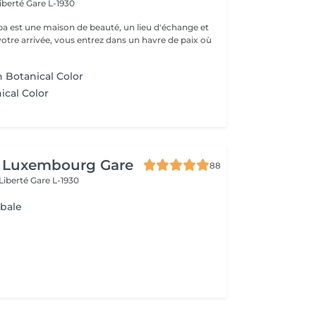
Liberté
Gare L-1930
a est une maison de beauté, un lieu d'échange et
votre arrivée, vous entrez dans un havre de paix où
.
 Botanical Color
ical Color
e
t Luxembourg Gare
88
 Liberté
Gare L-1930
obale