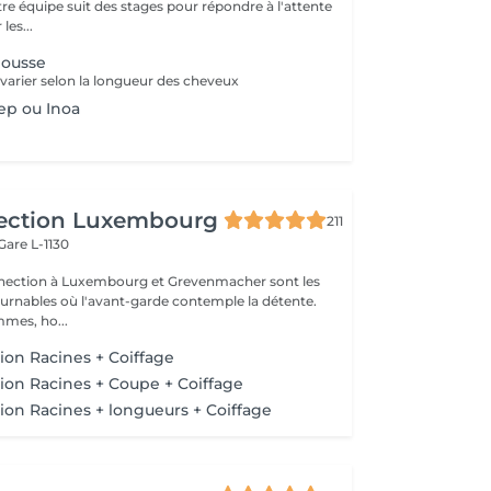
re équipe suit des stages pour répondre à l'attente
les...
pousse
 varier selon la longueur des cheveux
ep ou Inoa
ection Luxembourg
211
Gare L-1130
nnection à Luxembourg et Grevenmacher sont les
urnables où l'avant-garde contemple la détente.
mmes, ho...
tion Racines + Coiffage
tion Racines + Coupe + Coiffage
tion Racines + longueurs + Coiffage