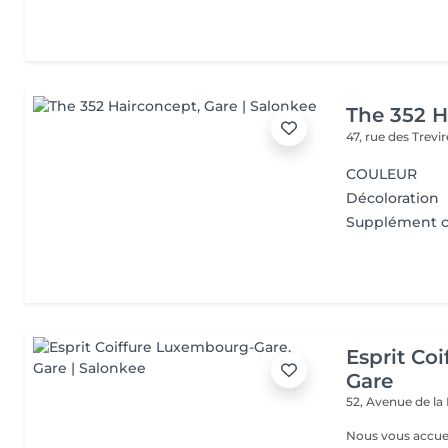
The 352 H
47, rue des Trevi
COULEUR
Décoloration
Supplément c
Esprit Co
Gare
52, Avenue de la
Nous vous accuei