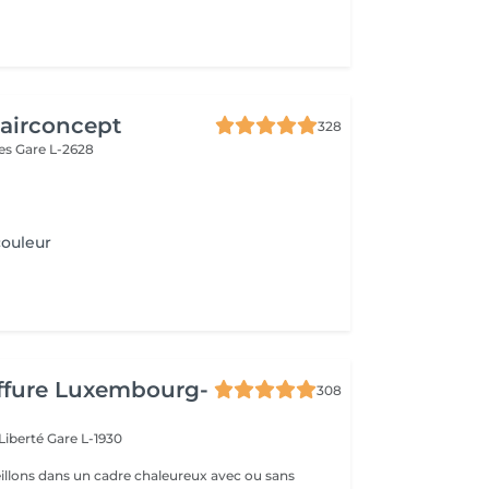
airconcept
328
res
Gare L-2628
ouleur
iffure Luxembourg-
308
 Liberté
Gare L-1930
llons dans un cadre chaleureux avec ou sans