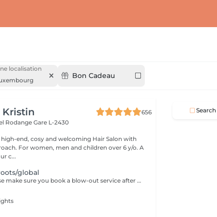
ne localisation
Bon Cadeau
uxembourg
 Kristin
Search
656
hel Rodange
Gare L-2430
 high-end, cosy and welcoming Hair Salon with
roach. For women, men and children over 6 y/o. A
ur c...
roots/global
Dear guest. Please make sure you book a blow-out service after your color service, that is additional 30 minutes to the total service. Thank you for understanding. Team Centro
ights