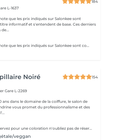
184
are L-1637
note que les prix indiqués sur Salonkee sont
tre informatif et s'entendent de base. Ces derniers
 de...
Veuillez prendre note que les prix indiqués sur Salonkee sont communiqués à titre informatif et s'entendent de base. Ces derniers sont susceptibles de varier selon le diagnostic réalisé à votre arrivée au salon et l'expertise du professionnel à qui vous confiez votre beauté. Dans tous les cas, un devis précis vous sera proposé et toutes réalisations de prestations seront effectuées avec votre accord. Un grand merci d'avance pour votre compréhension. Au plaisir de vous recevoir très vite.
illaire Noiré
154
ger
Gare L-2269
 ans dans le domaine de la coiffure, le salon de
andrine vous promet du professionnalisme et des
'...
Lorsque vous réservez pour une coloration n'oubliez pas de réserver également pour un séchage ou un brushing. Le temps de pause est automatiquement compté par le logiciel.
gétale/veggan