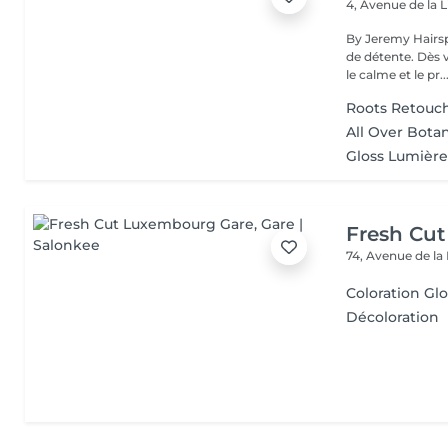
4, Avenue de la 
By Jeremy Hairsp
de détente. Dès 
le calme et le pr..
Roots Retouch
All Over Botan
Gloss Lumièr
Fresh Cu
74, Avenue de la
Coloration Gl
Décoloration