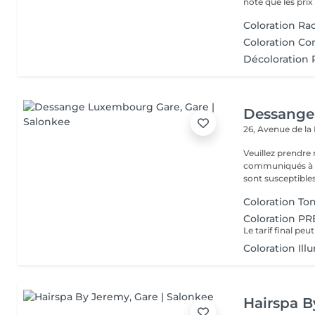
note que les prix .
Coloration Ra
Coloration C
Décoloration 
Dessange
26, Avenue de la
Veuillez prendre 
communiqués à ti
sont susceptibles
Coloration T
Coloration P
Coloration I
Hairspa 