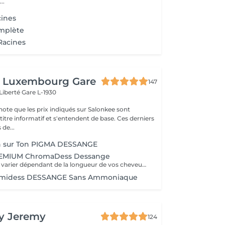
..
cines
omplète
Racines
 Luxembourg Gare
147
 Liberté
Gare L-1930
note que les prix indiqués sur Salonkee sont
tre informatif et s'entendent de base. Ces derniers
 de...
on sur Ton PIGMA DESSANGE
REMIUM ChromaDess Dessange
Le tarif final peut varier dépendant de la longueur de vos cheveux ainsi que des soins et produits utilisés.
llumidess DESSANGE Sans Ammoniaque
By Jeremy
124