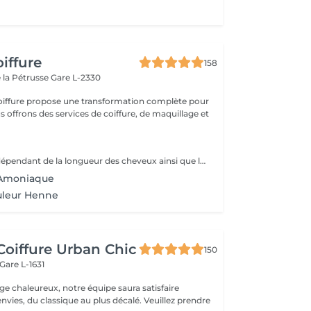
iffure
158
 la Pétrusse
Gare L-2330
oiffure propose une transformation complète pour
s offrons des services de coiffure, de maquillage et
Prix peut varier dépendant de la longueur des cheveux ainsi que les produits utilisés.
 Amoniaque
uleur Henne
Coiffure Urban Chic
150
Gare L-1631
ge chaleureux, notre équipe saura satisfaire
 du classique au plus décalé. Veuillez prendre