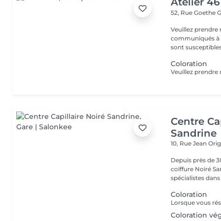
Atelier 46
52, Rue Goethe
G
Veuillez prendre 
communiqués à ti
sont susceptibles
Coloration
Centre Cap
Sandrine
10, Rue Jean Ori
Depuis près de 30
coiffure Noiré S
spécialistes dans l
Coloration
Coloration vé