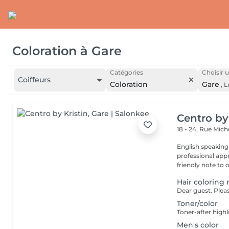
Coloration
à
Gare
Catégories
Choisir u
Coiffeurs
Coloration
Gare
,
L
Centro by
18 - 24, Rue Mic
English speaking
professional app
friendly note to o
Hair coloring 
Toner/color
Toner-after highl
Men's color