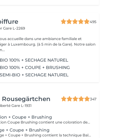
iffure
495
er
Gare L-2269
vous accueille dans une ambiance familiale et
r à Luxembourg. (à 5 min de la Gare). Notre salon
...
BIO 100% + SECHAGE NATUREL
BIO 100% + COUPE + BRUSHING
SEMI-BIO + SECHAGE NATUREL
r Rousegärtchen
347
Liberté
Gare L-1931
ation + Coupe + Brushing
Le Forfait Coloration Coupe Brushing contient une coloration des racines et une coupe. Dépendant de la quantité de couleur utilisée ou de la longueur des cheveux le prix peut varier. (Veuillez sélectionner le Forfait Balayage au cas où vous souhaitez avoir des mèches ou un Balayage.) En cas de questions veuillez appeler au +352 26 35 02 89
age + Coupe + Brushing
Le Forfait Balayage + Coupe + Brushing contient la technique Balayage, un coulage (pour donner le bon reflet au Balayage), Olaplex, une Coupe et un Brushing. Dépendant de la quantité de produit utilisée ou de la longueur des cheveux, le prix peut varier. En cas de questions veuillez appeler au +352 26 35 02 89.