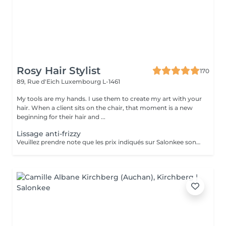
Rosy Hair Stylist
170
89, Rue d'Eich
Luxembourg L-1461
My tools are my hands. I use them to create my art with your
hair. When a client sits on the chair, that moment is a new
beginning for their hair and ...
Lissage anti-frizzy
Veuillez prendre note que les prix indiqués sur Salonkee sont communiqués à titre informatif et s'entendent de base. Ces derniers sont susceptibles de varier selon le diagnostic réalisé à votre arrivée au salon et l'expertise du professionnel à qui vous confiez votre beauté. Dans tous les cas, un devis précis vous sera proposé et toutes réalisations de prestations seront effectuées avec votre accord. Un grand merci d'avance pour votre compréhension. Au plaisir de vous recevoir très vite.