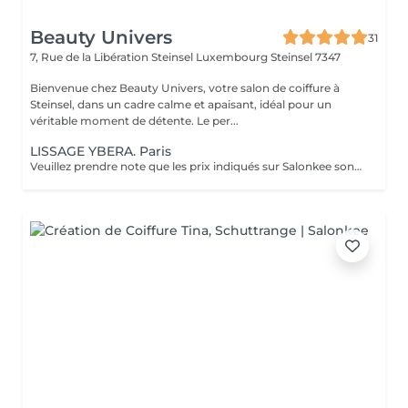
Beauty Univers
31
7, Rue de la Libération Steinsel Luxembourg
Steinsel 7347
Bienvenue chez Beauty Univers, votre salon de coiffure à
Steinsel, dans un cadre calme et apaisant, idéal pour un
véritable moment de détente. Le per...
LISSAGE YBERA. Paris
Veuillez prendre note que les prix indiqués sur Salonkee sont communiqués à titre informatif et s'entendent de base. Ces derniers sont susceptibles de varier selon le diagnostic réalisé à votre arrivée au salon et l'expertise du professionnel à qui vous confiez votre beauté. Dans tous les cas, un devis précis vous sera proposé et toutes réalisations de prestations seront effectuées avec votre accord. Un grand merci d'avance pour votre compréhension. Au plaisir de vous revoir très vite.