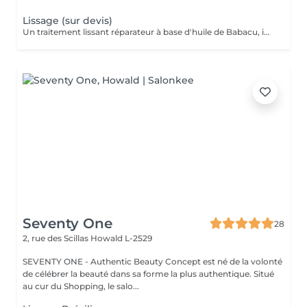
Lissage (sur devis)
Un traitement lissant réparateur à base d'huile de Babacu, idéal pour discipliner, hydrater et réparer les cheveux. Il réduit le volume, élimine les frisottis et apporte une brillance intense tout en conservant un effet naturel. Parfait pour les cheveux secs, ondulés, frisés ou sensibilisés, qu'ils soient colorés, décolorés ou naturel. Résultat : des cheveux doux, souples et faciles à coiffer pendant 4 à 6 mois. Pour la prise de rendez-vous, nous vous invitons à nous appeler ou nous envoyer un SMS. Veuillez prendre note que les prix indiqués sur Salonkee sont communiqués à titre informatif et s'entendent de base. Ces derniers sont susceptibles de varier selon le diagnostic réalisé à votre arrivée au salon et l'expertise du professionnel à qui vous confiez votre beauté. Dans tous les cas, un devis précis vous sera proposé et toutes réalisations de prestations seront effectuées avec votre accord. Un grand merci d'avance pour votre compréhension. Au plaisir de vous recevoir très vite.
Seventy One
28
2, rue des Scillas
Howald L-2529
SEVENTY ONE - Authentic Beauty Concept est né de la volonté
de célébrer la beauté dans sa forme la plus authentique. Situé
au cur du Shopping, le salo...