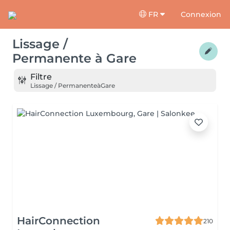
FR
Connexion
Lissage /
Permanente
à
Gare
Filtre
Lissage / Permanente
à
Gare
HairConnection
210