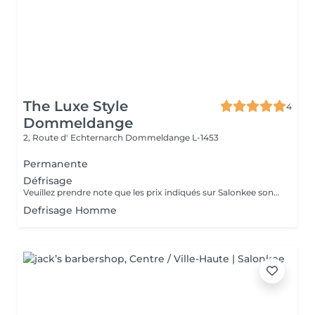
The Luxe Style
4
Dommeldange
2, Route d' Echternarch
Dommeldange L-1453
Permanente
Défrisage
Veuillez prendre note que les prix indiqués sur Salonkee sont communiqués à titre informatif et s'entendent de base. Ces derniers sont susceptibles de varier selon le diagnostic réalisé à votre arrivée au salon et l'expertise du professionnel à qui vous confiez votre beauté. Dans tous les cas, un devis précis vous sera proposé et toutes réalisations de prestations seront effectuées avec votre accord. Un grand merci d'avance pour votre compréhension. Au plaisir de vous recevoir très vite.
Defrisage Homme