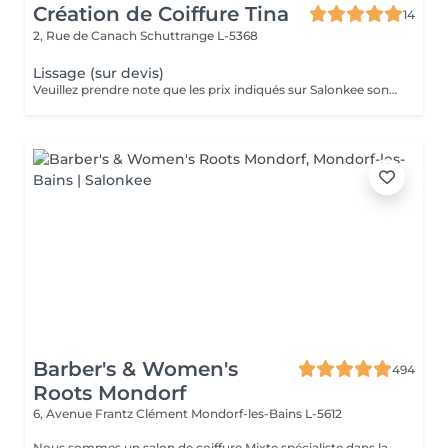
Création de Coiffure Tina
14
2, Rue de Canach
Schuttrange L-5368
Lissage (sur devis)
Veuillez prendre note que les prix indiqués sur Salonkee sont communiqués à titre informatif et s'entendent de base. Ces derniers sont susceptibles de varier selon le diagnostic réalisé à votre arrivée au salon et l'expertise du professionnel à qui vous confiez votre beauté. Dans tous les cas, un devis précis vous sera proposé et toutes réalisations de prestations seront effectuées avec votre accord. Un grand merci d'avance pour votre compréhension. Au plaisir de vous recevoir très vite.
Barber's & Women's
494
Roots Mondorf
6, Avenue Frantz Clément
Mondorf-les-Bains L-5612
Nous sommes un salon de coiffure Mixte spécialiste dans la