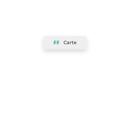
Carte
Société
Support
Équipe
&
Carrières
Référencer votre salon
Légal