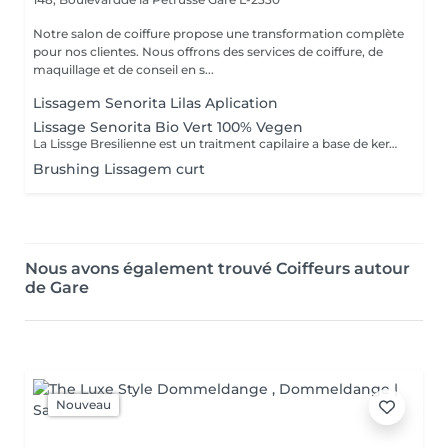
Notre salon de coiffure propose une transformation complète
pour nos clientes. Nous offrons des services de coiffure, de
maquillage et de conseil en s...
Lissagem Senorita Lilas Aplication
Lissage Senorita Bio Vert 100% Vegen
La Lissge Bresilienne est un traitment capilaire a base de keratine et collogene qui permrt de detendre les frosottis ,lisser les cheveux et leur donner de la brillance.Le resultat est des cheveux plus souples disciplines ,avec un effet lisse qui peut durer entre 3 a 6 mois,selon l entretien et les produits utilises.
Brushing Lissagem curt
Nous avons également trouvé Coiffeurs autour
de Gare
Nouveau