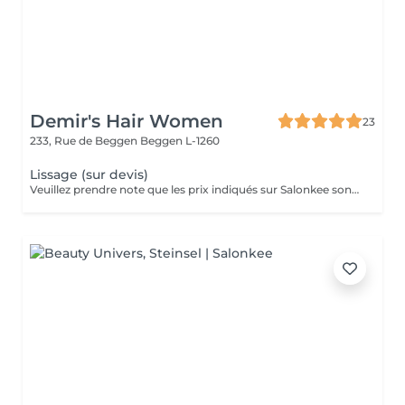
Demir's Hair Women
23
233, Rue de Beggen
Beggen L-1260
Lissage (sur devis)
Veuillez prendre note que les prix indiqués sur Salonkee sont communiqués à titre informatif et s'entendent de base. Ces derniers sont susceptibles de varier selon le diagnostic réalisé à votre arrivée au salon et l'expertise du professionnel à qui vous confiez votre beauté. Dans tous les cas, un devis précis vous sera proposé et toutes réalisations de prestations seront effectuées avec votre accord. Un grand merci d'avance pour votre compréhension. Au plaisir de vous recevoir très vite.