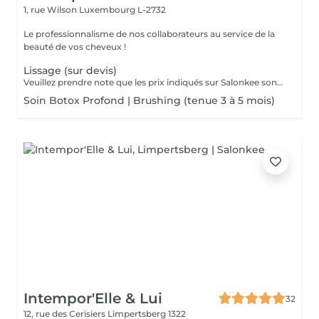
1, rue Wilson
Luxembourg L-2732
Le professionnalisme de nos collaborateurs au service de la
beauté de vos cheveux !
Lissage (sur devis)
Veuillez prendre note que les prix indiqués sur Salonkee sont communiqués à titre informatif et s'entendent de base. Ces derniers sont susceptibles de varier selon le diagnostic réalisé à votre arrivée au salon et l'expertise du professionnel à qui vous confiez votre beauté. Dans tous les cas, un devis précis vous sera proposé et toutes réalisations de prestations seront effectuées avec votre accord. Un grand merci d'avance pour votre compréhension. Au plaisir de vous recevoir très vite.
Soin Botox Profond | Brushing (tenue 3 à 5 mois)
Intempor'Elle & Lui
32
12, rue des Cerisiers
Limpertsberg 1322