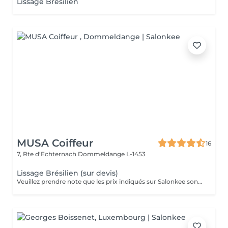
Lissage Brésilien
MUSA Coiffeur
16
7, Rte d'Echternach
Dommeldange L-1453
Lissage Brésilien (sur devis)
Veuillez prendre note que les prix indiqués sur Salonkee sont communiqués à titre informatif et s'entendent de base. Ces derniers sont susceptibles de varier selon le diagnostic réalisé à votre arrivée au salon et l'expertise du professionnel à qui vous confiez votre beauté. Dans tous les cas, un devis précis vous sera proposé et toutes réalisations de prestations seront effectuées avec votre accord. Un grand merci d'avance pour votre compréhension. Au plaisir de vous recevoir très vite.