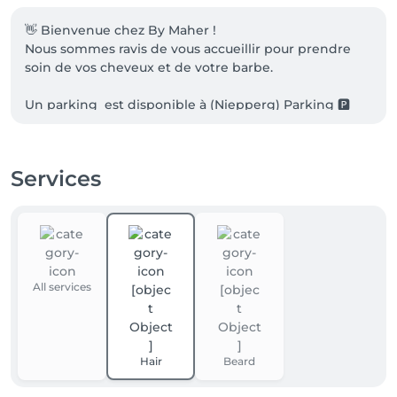
👋 Bienvenue chez By Maher !

Nous sommes ravis de vous accueillir pour prendre 
soin de vos cheveux et de votre barbe.      

Un parking  est disponible à (Niepperg) Parking 🅿️ 
pour 2 heures  150m ↔️💈
Services
All services
Hair
Beard