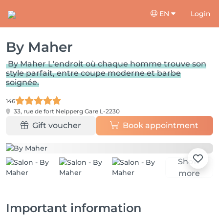
EN
Login
By Maher
By Maher L'endroit où chaque homme trouve son
style parfait, entre coupe moderne et barbe
soignée.
146
33, rue de fort Neipperg
Gare L-2230
Gift voucher
Book appointment
Show
more
Important information