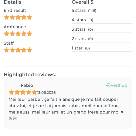
Details
Overall
5
End result
5
stars
(146)
4
stars
(0)
Ambiance
3
stars
(0)
2
stars
(0)
Staff
1
star
(0)
Highlighted reviews:
Fabio
Verified
13.06.2026
Meilleur barber, ça fait 4 ans que je me fait couper
chez lui, et je ne l’ai jamais trahis, meilleur coiffeur,
mais aussi meilleur ami et un grand frère pour moi ♥️
💪🏼