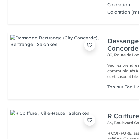
Coloration
Coloration (ma
Dessange 
Concorde
80, Route de L
Veuillez prendre 
communiqués à ti
sont susceptibles
Ton sur Ton
R Coiffur
54, Boulevard G
R COIFFURE, asso
coiffure. Ce co