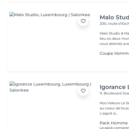
Malo Stud
200, route d'Esc
Malo Studio & Ma
lieu où deux mo
vous attends ave
Coupe Homm
Igorance
11, Boulevard Jos
Nos Valeurs Le Service : L'excellence de la prestation de coiffure est
au coeur de tous
L'esprit d...
Pack Homme +