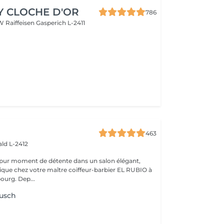
Y CLOCHE D'OR
786
W Raiffeisen
Gasperich L-2411
463
ld L-2412
 pur moment de détente dans un salon élégant,
que chez votre maître coiffeur-barbier EL RUBIO à
urg. Dep...
lusch