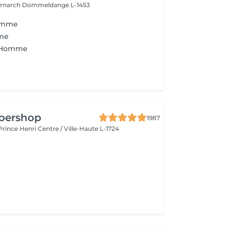
ernarch
Dommeldange L-1453
Homme
me
n Homme
rbershop
1987
 Prince Henri
Centre / Ville-Haute L-1724