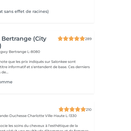
t sans effet de racines)
Bertrange (City
289
)
ongwy
Bertrange L-8080
note que les prix indiqués sur Salonkee sont
tre informatif et s'entendent de base. Ces derniers
 de...
 Homme
e
210
rande-Duchesse Charlotte
Ville-Haute L-1330
cie les soins du cheveux à l'esthétique de la
ncept séduit une multitude d'hommes et de femmes