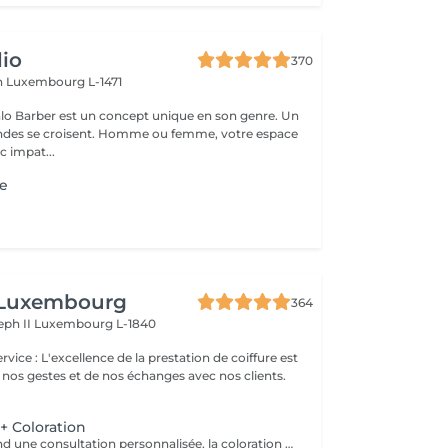
io
370
h
Luxembourg L-1471
lo Barber est un concept unique en son genre. Un
ndes se croisent. Homme ou femme, votre espace
c impat...
e
 Luxembourg
364
eph II
Luxembourg L-1840
 nos gestes et de nos échanges avec nos clients.
 Coloration
Le pack comprend une consultation personnalisée, la coloration avec les produits LOREAL PROFESSIONNEL , shampooing et conditionneur spécifiques REDKEN , la coupe IGORANCE ( finitions sur cheveux secs) , les produits de styling REDKEN * Tarifs à titre indicatifs à confirmer après la consultation personnalisée établit auprès de votre coiffeur/stylist/spécialiste * La direction se réserve le droit d’apporter des modifications pour le bon fonctionnement du salon