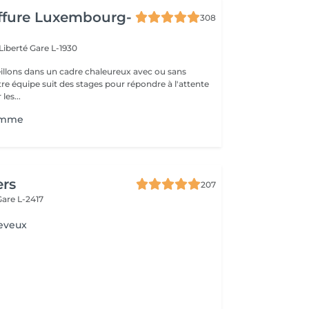
iffure Luxembourg-
308
 Liberté
Gare L-1930
llons dans un cadre chaleureux avec ou sans
re équipe suit des stages pour répondre à l'attente
les...
homme
ers
207
Gare L-2417
heveux