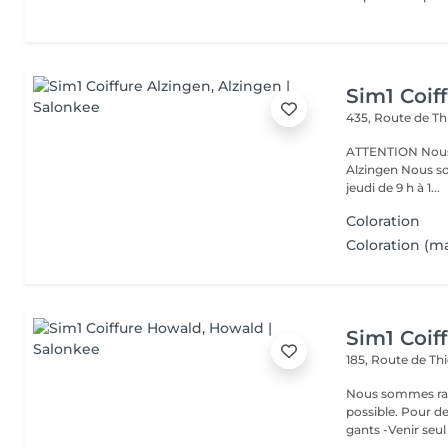
Sim1 Coif
435, Route de Th
ATTENTION Nous avons déménagé ! 435, Route de Thionville L-5887
Alzingen Nous sommes ravis de pouvoir vous accueillir du mardi au
jeudi de 9 h à 1...
Coloration
Coloration (ma
Sim1 Coif
185, Route de Thi
Nous sommes ravi
possible. Pour d
gants -Venir seul 