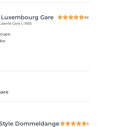
t Luxembourg Gare
88
 Liberté
Gare L-1930
Coupe
rbe
Gare
 Style Dommeldange
5