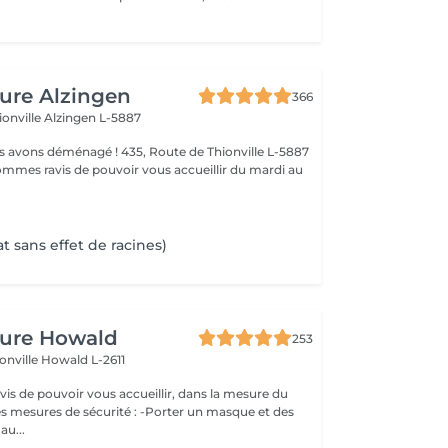
fure Alzingen
366
ionville
Alzingen L-5887
t sans effet de racines)
fure Howald
253
onville
Howald L-2611
s de pouvoir vous accueillir, dans la mesure du
es mesures de sécurité : -Porter un masque et des
au...