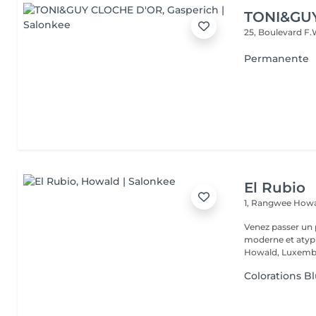
TONI&GU
25, Boulevard F.
Permanente
El Rubio
1, Rangwee
Howa
Venez passer un
moderne et atypi
Howald, Luxembo
Colorations B