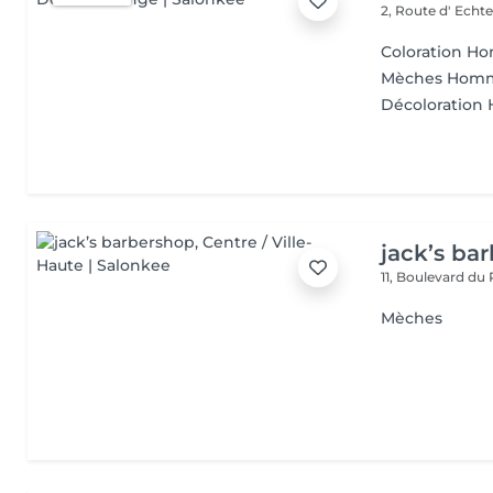
2, Route d' Echt
Coloration 
Mèches Hom
Décoloratio
jack’s ba
11, Boulevard du
Mèches