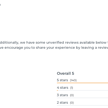
0
Additionally, we have some unverified reviews available below t
we encourage you to share your experience by leaving a revi
Overall
5
5
stars
(140)
4
stars
(1)
3
stars
(0)
2
stars
(0)