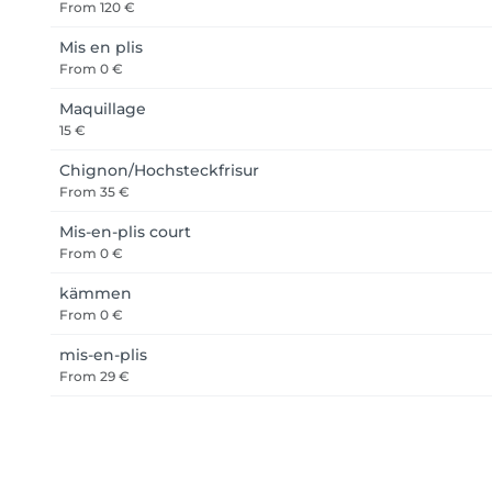
From
120 €
Mis en plis
From
0 €
Maquillage
15 €
Chignon/Hochsteckfrisur
From
35 €
Mis-en-plis court
From
0 €
kämmen
From
0 €
mis-en-plis
From
29 €