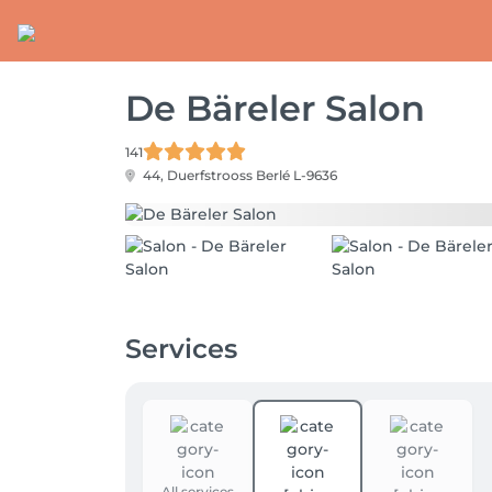
De Bäreler Salon
141
44, Duerfstrooss
Berlé L-9636
Services
All services