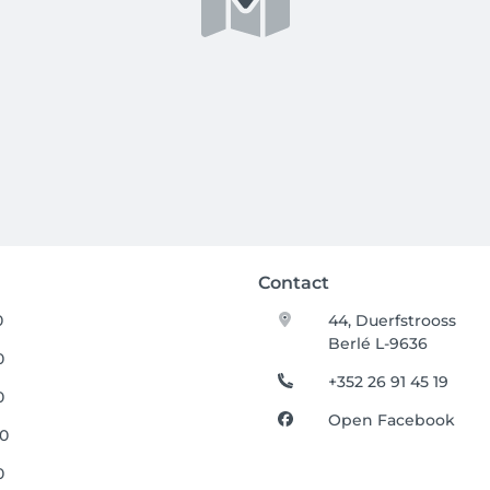
Contact
0
44, Duerfstrooss
Berlé L-9636
0
+352 26 91 45 19
0
Open Facebook
00
0