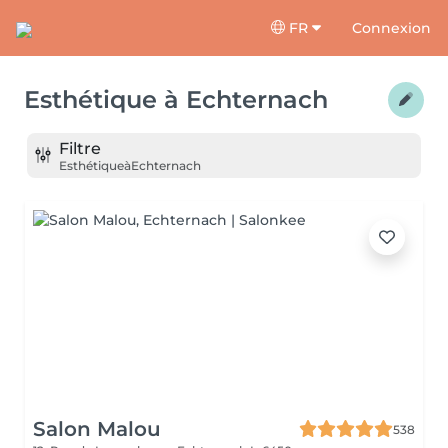
FR
Connexion
Esthétique
à
Echternach
Filtre
Esthétique
à
Echternach
Salon Malou
538