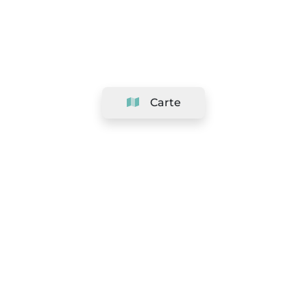
Carte
Société
Support
Équipe
&
Carrières
Référencer votre salon
Légal