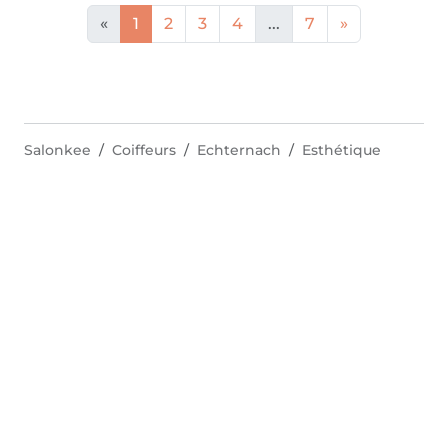
«
1
2
3
4
...
7
»
Salonkee
Coiffeurs
Echternach
Esthétique