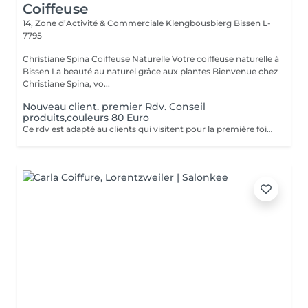
Coiffeuse
14, Zone d’Activité & Commerciale Klengbousbierg
Bissen L-
7795
Christiane Spina Coiffeuse Naturelle Votre coiffeuse naturelle à
Bissen La beauté au naturel grâce aux plantes Bienvenue chez
Christiane Spina, vo...
Nouveau client. premier Rdv. Conseil
produits,couleurs 80 Euro
Ce rdv est adapté au clients qui visitent pour la première fois notre salon. Ce conseil contient l'explication des produits adaptés au besoin de vos cheveux et vos problèmes. En plus on vous explique la coloration aux plantes inclus ses grandes avantages pour vos cheveux et cuir chevelur. Comment on quitte la coloration chemique en coloration aux plantes? Ce jour même on peut pas réaliser une coloration naturelle, il faut un temps d'adaption de quelques jours. N'hésiter pas à nous cantacter pour plus informations. Avec notre concept on vous garantis d'avoir vos cheveux brillants et de bonne santé sans chute de cheveux.