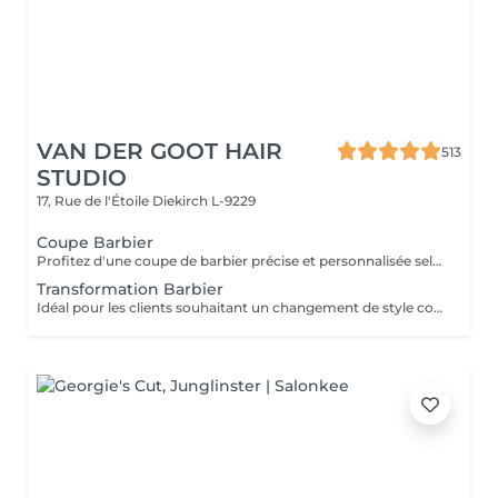
VAN DER GOOT HAIR
513
STUDIO
17, Rue de l'Étoile
Diekirch L-9229
Coupe Barbier
Profitez d'une coupe de barbier précise et personnalisée selon votre style. Des dégradés nets aux coupes classiques, chaque détail est travaillé avec précision pour un résultat propre et élégant. La coupe est finalisée par un styling professionnel afin de garantir une coiffure nette et facile à entretenir.
Transformation Barbier
Idéal pour les clients souhaitant un changement de style complet, notamment lors du passage de cheveux longs à une coupe plus courte et structurée. Votre barbier prendra le temps de vous conseiller afin de créer une coupe adaptée à votre visage et vous guidera sur la manière de coiffer et d'entretenir votre nouveau look au quotidien.