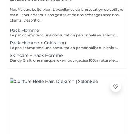
Nos Valeurs Le Service : L'excellence de la prestation de coiffure
est au coeur de tous nos gestes et de nos échanges avec nos
clients. L'esprit d...
Pack Homme
Le pack comprend une consultation personnalisée, shampooing et conditionneur spécifiques REDKEN, la coupe IGORANCE (finitions sur cheveux secs ) et les produits de styling REDKEN * Tarifs à titre indicatifs à confirmer après la consultation personnalisée établit auprès de votre coiffeur/stylist/spécialiste * La direction se réserve le droit d’apporter des modifications pour le bon fonctionnement du salon
Pack Homme + Coloration
Le pack comprend une consultation personnalisée, la coloration avec les produits LOREAL PROFESSIONNEL , shampooing et conditionneur spécifiques REDKEN , la coupe IGORANCE ( finitions sur cheveux secs) , les produits de styling REDKEN * Tarifs à titre indicatifs à confirmer après la consultation personnalisée établit auprès de votre coiffeur/stylist/spécialiste * La direction se réserve le droit d’apporter des modifications pour le bon fonctionnement du salon
Skincare + Pack Homme
Dandy Craft, une marque luxembourgeoise 100% naturelle de soins du visage. Soin du visage, nettoyant à base de jus d'aloe vera et de ginseng, exfoliant à la vitamine C, crème hydratante au beurre de karité. + Pack Homme