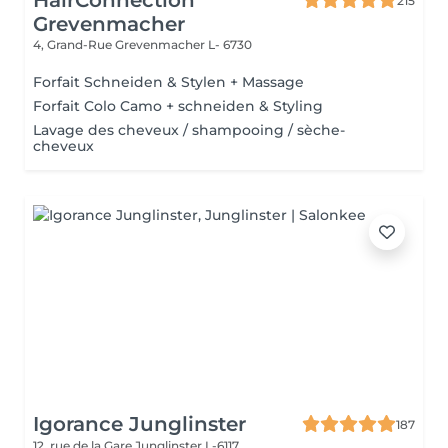
HairConnection
215
Grevenmacher
4, Grand-Rue
Grevenmacher L- 6730
Forfait Schneiden & Stylen + Massage
Forfait Colo Camo + schneiden & Styling
Lavage des cheveux / shampooing / sèche-
cheveux
Igorance Junglinster
187
12, rue de la Gare
Junglinster L-6117