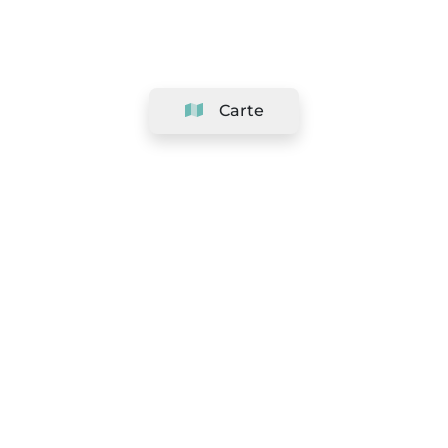
Carte
Société
Support
Équipe
&
Carrières
Référencer votre salon
Légal
Exercer le droit de rétractation