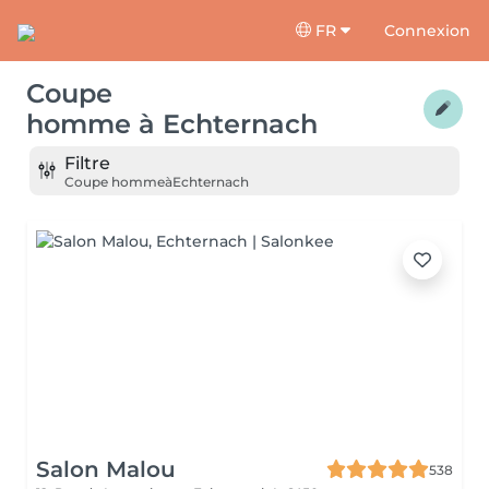
FR
Connexion
Coupe
homme
à
Echternach
Filtre
Coupe homme
à
Echternach
Salon Malou
538