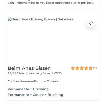
Soin-Traitement inclus Veuillez prendre note que les prix indiqués sur Salonkee sont communiqués à titre informatif et s'entendent de base. Ces derniers sont susceptibles de varier selon le diagnostic réalisé à votre arrivée au salon et l'expertise du professionnel à qui vous confiez votre beauté. Dans tous les cas, un devis précis vous sera proposé et toutes réalisations de prestations seront effectuées avec votre accord. Un grand merci d'avance pour votre compréhension. Au plaisir de vous recevoir très vite.
Beim Anes Bissen
214
25, ZAC Klengbousbierg
Bissen L-7795
Coiffure Hommes/Femmes/Enfants
Permanente + Brushing
Permanante + Coupe + Brushing