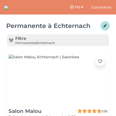
FR
Connexion
Permanente
à
Echternach
Filtre
Permanente
à
Echternach
Salon Malou
538