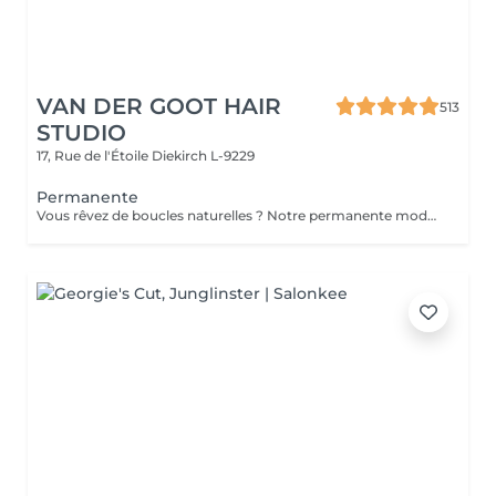
VAN DER GOOT HAIR
513
STUDIO
17, Rue de l'Étoile
Diekirch L-9229
Permanente
Vous rêvez de boucles naturelles ? Notre permanente moderne crée des boucles ou ondulations durables tout en apportant texture, mouvement et volume aux cheveux. Des ondulations souples aux boucles bien définies, ce traitement transforme les cheveux plats en une coiffure dynamique et pleine de caractère, facile à coiffer au quotidien.