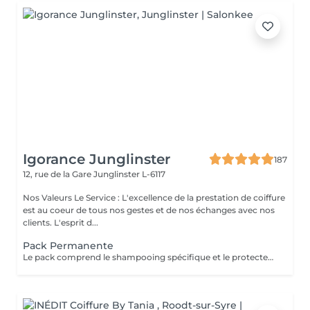
Igorance Junglinster
187
12, rue de la Gare
Junglinster L-6117
Nos Valeurs Le Service : L'excellence de la prestation de coiffure
est au coeur de tous nos gestes et de nos échanges avec nos
clients. L'esprit d...
Pack Permanente
Le pack comprend le shampooing spécifique et le protecteur REDKEN , la permanente avec les produits LOREAL PROFESSIONNEL , le conditionneur REDKEN , le séchage et les produits de styling REDKEN Option Coupe : la coupe IGORANCE (finition sur cheveux secs), le séchage et les produits de styling REDKEN. * Tarifs à titre indicatifs à confirmer après la consultation personnalisée établit auprès de votre coiffeur/stylist/spécialiste * La direction se réserve le droit d’apporter des modifications pour le bon fonctionnement du salon