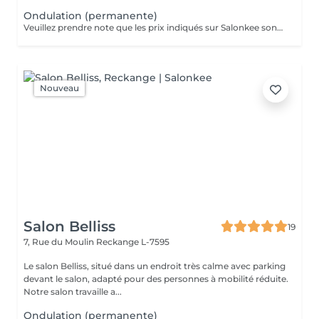
Ondulation (permanente)
Veuillez prendre note que les prix indiqués sur Salonkee sont communiqués à titre informatif et s'entendent de base. Ces derniers sont susceptibles de varier selon le diagnostic réalisé à votre arrivée au salon et l'expertise du professionnel à qui vous confiez votre beauté. Dans tous les cas, un devis précis vous sera proposé et toutes réalisations de prestations seront effectuées avec votre accord. Un grand merci d'avance pour votre compréhension. Au plaisir de vous recevoir très vite.
Nouveau
Salon Belliss
19
7, Rue du Moulin
Reckange L-7595
Le salon Belliss, situé dans un endroit très calme avec parking
devant le salon, adapté pour des personnes à mobilité réduite.
Notre salon travaille a...
Ondulation (permanente)