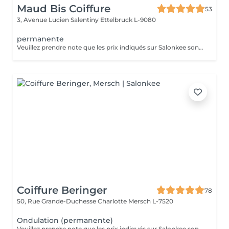
Maud Bis Coiffure
53
3, Avenue Lucien Salentiny
Ettelbruck L-9080
permanente
Veuillez prendre note que les prix indiqués sur Salonkee sont communiqués à titre informatif et s'entendent de base. Ces derniers sont susceptibles de varier selon le diagnostic réalisé à votre arrivée au salon et l'expertise du professionnel à qui vous confiez votre beauté. Dans tous les cas, un devis précis vous sera proposé et toutes réalisations de prestations seront effectuées avec votre accord. Un grand merci d'avance pour votre compréhension. Au plaisir de vous recevoir très vite.
Coiffure Beringer
78
50, Rue Grande-Duchesse Charlotte
Mersch L-7520
Ondulation (permanente)
Veuillez prendre note que les prix indiqués sur Salonkee sont communiqués à titre informatif et s'entendent de base. Ces derniers sont susceptibles de varier selon le diagnostic réalisé à votre arrivée au salon et l'expertise du professionnel à qui vous confiez votre beauté. Dans tous les cas, un devis précis vous sera proposé et toutes réalisations de prestations seront effectuées avec votre accord. Un grand merci d'avance pour votre compréhension. Au plaisir de vous recevoir très vite.