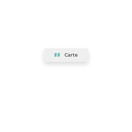
Carte
Société
Support
Équipe
&
Carrières
Référencer votre salon