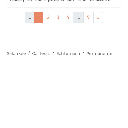
«
1
2
3
4
...
7
»
Salonkee
Coiffeurs
Echternach
Permanente