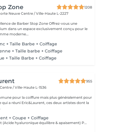
top Zone
1208
 Porte Neuve
Centre / Ville-Haute L-2227
 de Barber Stop Zone Offrez-vous une
ium dans un espace exclusivement conçu pour le
homme moderne...
c + Taille Barbe + Coiffage
enne + Taille barbe + Coiffage
e + Taille Barbe + Coiffage
urent
955
Centre / Ville-Haute L-1536
mune pour la coiffure mais plus généralement pour
ce qui a réuni Eric&Laurent, ces deux artistes dont la
.
ent + Coupe + Coiffage
SCALP Treatment (Acide hyaluronique équilibre & apaisement) Pour rééquilibrer et purifier le cuir chevelu. Idéal en cas de démangeaisons, pellicules, sécheresse ou excès de sébum. -Apaise le cuir chevelu -Purifie en douceur -Rééquilibre la barrière protectrice naturelle -Favorise un environnement sain pour la pousse