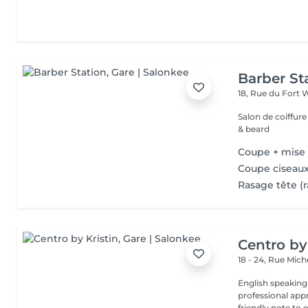
Barber St
18, Rue du Fort 
Salon de coiffur
& beard
Coupe + mise
Coupe ciseaux
Rasage tête (r
Centro by
18 - 24, Rue Mic
English speaking
professional app
friendly note to o