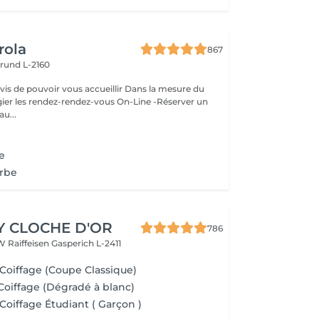
rola
867
rund L-2160
ouvoir vous accueillir Dans la mesure du
égier les rendez-rendez-vous On-Line -Réserver un
au...
e
arbe
Y CLOCHE D'OR
786
W Raiffeisen
Gasperich L-2411
 Coiffage (Coupe Classique)
Coiffage (Dégradé à blanc)
Coiffage Étudiant ( Garçon )