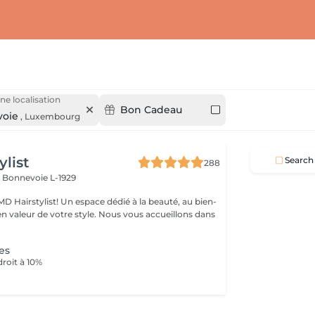
ne localisation
Bon Cadeau
oie
,
Luxembourg
ylist
Search
288
I
Bonnevoie L-1929
D Hairstylist! Un espace dédié à la beauté, au bien-
e votre style. Nous vous accueillons dans
es
droit à 10%