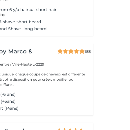
om 6 y/o haircut short hair
ling
& shave-short beard
and Shave- long beard
y by Marco &
655
entre / Ville-Haute L-2229
t unique, chaque coupe de cheveux est différente
à votre disposition pour créer, modifier ou
iffure...
(-6 ans)
 (+6ans)
t (14ans)