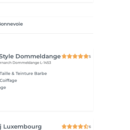
Bonnevoie
 Style Dommeldange
5
ernarch
Dommeldange L-1453
Taille & Teinture Barbe
 Coiffage
age
aj Luxembourg
6