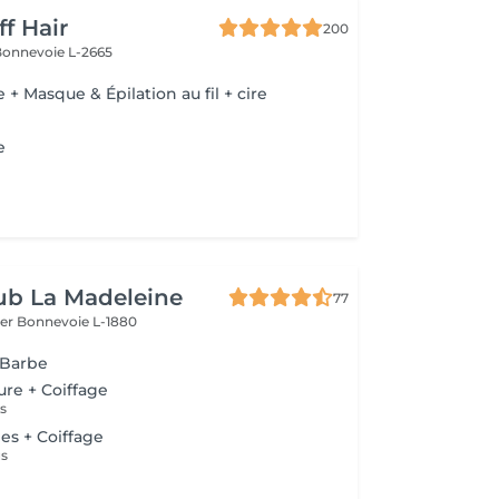
ff Hair
200
Bonnevoie L-2665
+ Masque & Épilation au fil + cire
e
ub La Madeleine
77
ier
Bonnevoie L-1880
 Barbe
ure + Coiffage
s
s + Coiffage
us