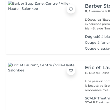
Barber S
11, Avenue de la
Découvrez l'Excellence
expérience prem
bien-être de l'
Dégradé à blan
Coupe à l'anci
Coupe classiqu
Eric et La
13, Rue du Fossé
Une passion com
la beauté, voilà 
renommée n'es..
SCALP Treatm