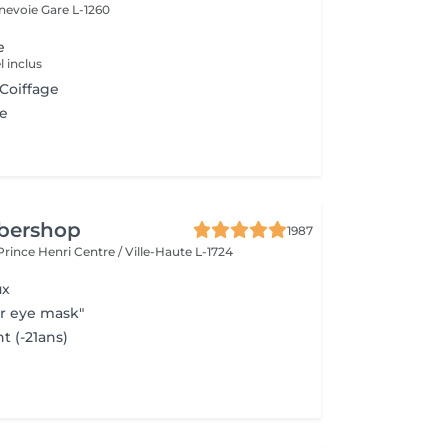
nnevoie
Gare L-1260
e
 inclus
 Coiffage
e
rbershop
1987
 Prince Henri
Centre / Ville-Haute L-1724
ux
r eye mask"
t (-21ans)