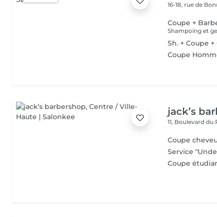
16-18, rue de Bo
Coupe + Barb
Shampoing et gel
Sh. + Coupe +
Coupe Homm
jack’s ba
11, Boulevard du
Coupe cheve
Service "Unde
Coupe étudian