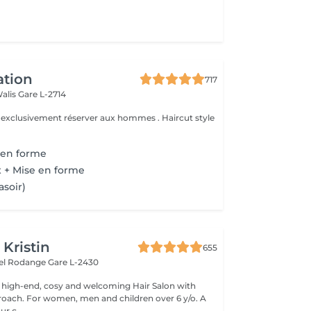
ation
717
Walis
Gare L-2714
e exclusivement réserver aux hommes . Haircut style
 en forme
 + Mise en forme
asoir)
 Kristin
655
hel Rodange
Gare L-2430
 high-end, cosy and welcoming Hair Salon with
roach. For women, men and children over 6 y/o. A
ur c...