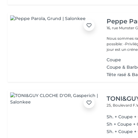
Peppe Pa
16, rue Munster
G
Nous sommes ravis de p
possible: -Privil
jour est un créne
Coupe
Coupe & Barb
Tête rasé & B
TONI&GU
25, Boulevard F.
Sh. + Coupe +
Sh + Coupe + 
Sh. + Coupe + 