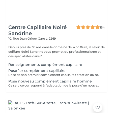
Centre Capillaire Noiré
154
Sandrine
10, Rue Jean Origer
Gare L-2269
Depuis près de 30 ans dans le domaine de la coiffure, le salon de
coiffure Noiré Sandrine vous promet du professionnalisme et
des spécialistes dans l'...
Renseignements complément capillaire
Pose 1er complément capillaire
Pose de son premier complément capillaire : création du moule de la tête, adaptation sur-mesure du complément et pose du complément. Si nécessaire il faut également réserver le service "coupe nouveau complément" pour effectuer la coupe des cheveux.
Pose nouveau complément capillaire homme
Ce service correspond à l'adaptation de la pose d'un nouveau complément capillaire (pour un client étant déjà porteur et disposant d'un module de sa tête), sans le prix de la prothèse. Il est également nécessaire de reserver la coupe de celui-ci -> "coupe nouveau complément"