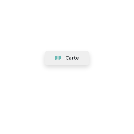
Carte
Société
Support
Équipe
&
Carrières
Référencer votre salon