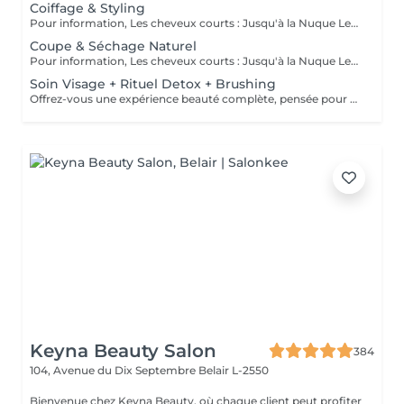
Coiffage & Styling
Pour information, Les cheveux courts : Jusqu'à la Nuque Les cheveux mi-longs : Jusqu'à l'épaule Les cheveux longs : En dessous de l'épaule Un supplément sera demandé pour les cheveux très longs, (jusqu'au milieu du dos)
Coupe & Séchage Naturel
Pour information, Les cheveux courts : Jusqu'à la Nuque Les cheveux mi-longs : Jusqu'à l'épaule Les cheveux longs : En dessous de l'épaule Un supplément sera demandé pour les cheveux très long, (jusqu'au milieu du dos)
Soin Visage + Rituel Detox + Brushing
Offrez-vous une expérience beauté complète, pensée pour prendre soin à la fois de votre peau, de vos cheveux et de votre bien-être global. Ce rituel débute par un soin visage personnalisé, visant à purifier, hydrater et raviver l'éclat de la peau. Les traits sont détendus, le teint est lumineux, la peau retrouve confort et fraîcheur. Il se poursuit par un rituel détox capillaire, conçu pour nettoyer le cuir chevelu en profondeur, éliminer les résidus accumulés et rééquilibrer la fibre capillaire. Les cheveux sont plus légers, brillants et revitalisés. L'expérience se termine par un brushing, pour sublimer la chevelure et prolonger cette sensation de bien-être et de mise en beauté. Un véritable moment de lâcher-prise, idéal pour se ressourcer, se recentrer et repartir avec une peau éclatante et des cheveux visiblement plus sains.
Keyna Beauty Salon
384
104, Avenue du Dix Septembre
Belair L-2550
Bienvenue chez Keyna Beauty, où chaque client peut profiter