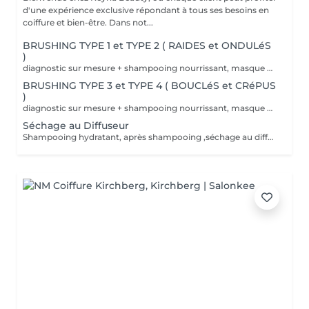
d'une expérience exclusive répondant à tous ses besoins en
coiffure et bien-être. Dans not...
BRUSHING TYPE 1 et TYPE 2 ( RAIDES et ONDULéS
)
diagnostic sur mesure + shampooing nourrissant, masque hydratant ,coiffage sérum et fixation finale. Important: cheveux sans tresse ni noeuds à l'arrivée; tout noeuds ou tressage entraîne l'annulation et 50% de la prestation est retenu. Toute arrivée retardée de 15-30 minutes ou plus entraînera l'annulation automatique du rendez-vous.
BRUSHING TYPE 3 et TYPE 4 ( BOUCLéS et CRéPUS
)
diagnostic sur mesure + shampooing nourrissant, masque hydratant ,coiffage sérum et fixation finale. Important: cheveux sans tresse ni noeuds à l'arrivée; tout noeuds ou tressage entraîne l'annulation et 50% de la prestation est retenu. Toute arrivée retardée de 15-30 minutes ou plus entraînera l'annulation automatique du rendez-vous.
Séchage au Diffuseur
Shampooing hydratant, après shampooing ,séchage au diffuseur sérum et fixation finale. Important: cheveux sans tresse ni nud à l'arrivée; tout nud ou tressage entraîne l'annulation et 50% de la prestation est retenu. Toute arrivée retardée de 15-30 minutes ou plus entraînera l'annulation automatique du rendez-vous.