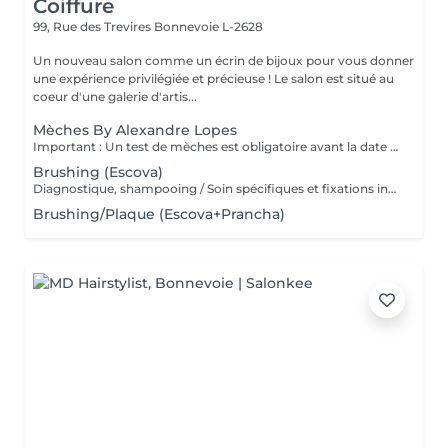
Coiffure
99, Rue des Trevires
Bonnevoie L-2628
Un nouveau salon comme un écrin de bijoux pour vous donner
une expérience privilégiée et précieuse ! Le salon est situé au
coeur d'une galerie d'artis...
Mèches By Alexandre Lopes
Important : Un test de mèches est obligatoire avant la date du rendez-vous. Ce test permet d'évaluer la résistance du cheveu et d'assurer la sécurité ainsi que la qualité du résultat final. Le rendez-vous pour le service complet ne sera confirmé qu'après la réalisation de ce test. Nos mèches sont un service complet, conçu pour offrir un résultat à la fois lumineux, harmonieux et respectueux de la santé du cheveu. Le tarif inclut toutes les étapes du processus : réalisation des mèches, soin capillaire, effet fondu (ombré/estompage de racine), patine (tonalisation) et coiffage final. Nous travaillons avec des techniques personnalisées afin de garantir un rendu naturel, une transition de couleur douce et une finition impeccable.
Brushing (Escova)
Diagnostique, shampooing / Soin spécifiques et fixations inclus
Brushing/Plaque (Escova+Prancha)