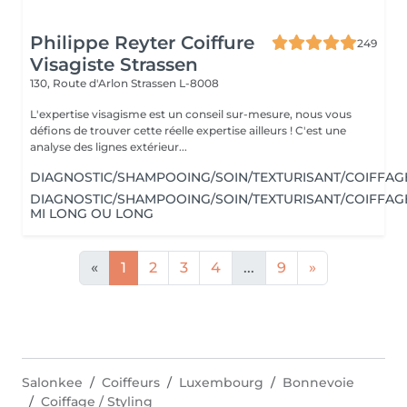
Philippe Reyter Coiffure
249
Visagiste Strassen
130, Route d'Arlon
Strassen L-8008
L'expertise visagisme est un conseil sur-mesure, nous vous
défions de trouver cette réelle expertise ailleurs ! C'est une
analyse des lignes extérieur...
DIAGNOSTIC/SHAMPOOING/SOIN/TEXTURISANT/COIFFAG
DIAGNOSTIC/SHAMPOOING/SOIN/TEXTURISANT/COIFFAG
MI LONG OU LONG
«
1
2
3
4
...
9
»
Salonkee
Coiffeurs
Luxembourg
Bonnevoie
Coiffage / Styling