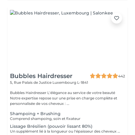
Bubbles Hairdresser
442
5, Rue Palais de Justice
Luxembourg L-1841
Bubbles Hairdresser L'élégance au service de votre beauté
Notre expertise repose sur une prise en charge complète et
personnalisée de vos cheveux : ...
Shampoing + Brushing
Comprend shampoing, soin et fixateur
Lissage Brésilien (pouvoir lissant 80%)
Un supplément lié à la longueur ou l'épaisseur des cheveux (30€ à 500€) pourra s'ajouter au tarif du lissage brésilien. Un diagnostique gratuit sera systématiquement proposé en amont.»