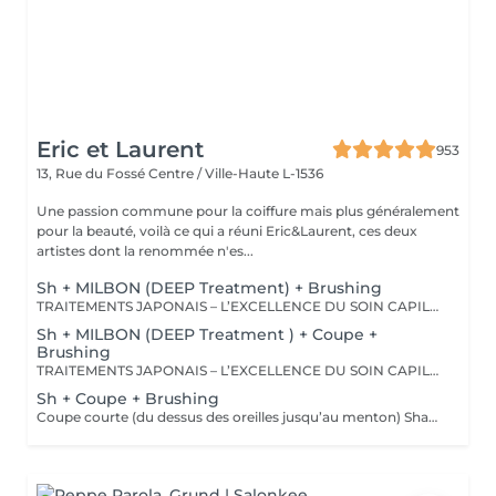
Eric et Laurent
953
13, Rue du Fossé
Centre / Ville-Haute L-1536
Une passion commune pour la coiffure mais plus généralement
pour la beauté, voilà ce qui a réuni Eric&Laurent, ces deux
artistes dont la renommée n'es...
Sh + MILBON (DEEP Treatment) + Brushing
TRAITEMENTS JAPONAIS – L’EXCELLENCE DU SOIN CAPILLAIRE Découvrez un univers de soins capillaires japonais haut de gamme, reconnus pour leur technologie avancée et leurs résultats exceptionnels. Des traitements sur-mesure conçus pour répondre aux besoins spécifiques de chaque chevelure : hydratation, réparation, discipline, cuir chevelu ou nutrition . Chaque traitement agit au cœur de la fibre capillaire pour révéler des cheveux visiblement plus sains, brillants et soyeux. -Nos différentes lignes de traitements : SMOOTH (Collagène) Pour les cheveux emmêlés, ternes ou difficiles à coiffer. • Démêle instantanément • Lisse la fibre capillaire • Apporte douceur et brillance • Toucher léger et soyeux REPAIR (CMADK / Kératine) Pour les cheveux sensibilisés, cassants ou très abîmés. • Répare intensément • Renforce la structure interne du cheveu • Reconstruit la fibre en profondeur • Redonne force et élasticité ANTI-FRIZZ (Céramides / 18-MEA) Pour les cheveux indisciplinés, sensibilisés à l’humidité. • Contrôle les frisottis • Réduit le volume excessif • Protège de l’humidité • Facilite le coiffage • Apporte souplesse et brillance SCALP (Hyaluron / Agents Purifiants) Pour rééquilibrer et purifier le cuir chevelu. Idéal en cas de démangeaisons, pellicules, sécheresse ou excès de sébum. • Apaise le cuir chevelu • Purifie en douceur • Rééquilibre la barrière protectrice naturelle • Favorise un environnement sain pour la pousse Veuillez noter : les tarifs peuvent varier selon la longueur des cheveux, la quantité de produit nécessaire et la complexité de la prestation. Supplément possible à partir de +15€. Pour toute demande spécifique, merci de nous contacter.
Sh + MILBON (DEEP Treatment ) + Coupe +
Brushing
TRAITEMENTS JAPONAIS – L’EXCELLENCE DU SOIN CAPILLAIRE Découvrez un univers de soins capillaires japonais haut de gamme, reconnus pour leur technologie avancée et leurs résultats exceptionnels. Des traitements sur-mesure conçus pour répondre aux besoins spécifiques de chaque chevelure : hydratation, réparation, discipline, cuir chevelu ou nutrition . Chaque traitement agit au cœur de la fibre capillaire pour révéler des cheveux visiblement plus sains, brillants et soyeux. -Nos différentes lignes de traitements : SMOOTH (Collagène) Pour les cheveux emmêlés, ternes ou difficiles à coiffer. • Démêle instantanément • Lisse la fibre capillaire • Apporte douceur et brillance • Toucher léger et soyeux REPAIR (CMADK / Kératine) Pour les cheveux sensibilisés, cassants ou très abîmés. • Répare intensément • Renforce la structure interne du cheveu • Reconstruit la fibre en profondeur • Redonne force et élasticité ANTI-FRIZZ (Céramides / 18-MEA) Pour les cheveux indisciplinés, sensibilisés à l’humidité. • Contrôle les frisottis • Réduit le volume excessif • Protège de l’humidité • Facilite le coiffage • Apporte souplesse et brillance SCALP (Hyaluron / Agents Purifiants) Pour rééquilibrer et purifier le cuir chevelu. Idéal en cas de démangeaisons, pellicules, sécheresse ou excès de sébum. • Apaise le cuir chevelu • Purifie en douceur • Rééquilibre la barrière protectrice naturelle • Favorise un environnement sain pour la pousse Veuillez noter : les tarifs peuvent varier selon la longueur des cheveux, la quantité de produit nécessaire et la complexité de la prestation. Supplément possible à partir de +15€. Pour toute demande spécifique, merci de nous contacter.
Sh + Coupe + Brushing
Coupe courte (du dessus des oreilles jusqu’au menton) Shampooing • Soin • Coupe • Brushing • Styling (Le soin est inclus dans le protocole de cette prestation. Le tarif n’est pas modifiable si la cliente choisit de ne pas le réaliser.) Tarif adapté selon les caractéristiques de la prestation.