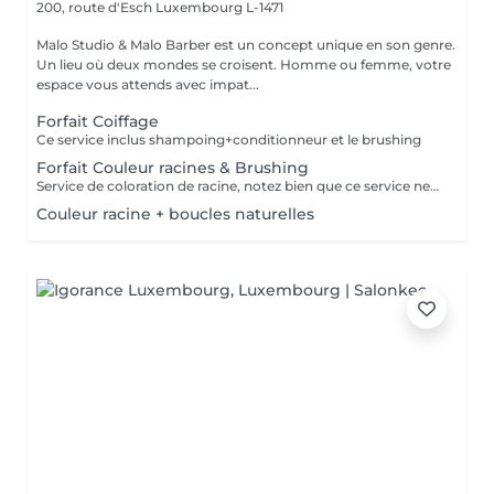
200, route d'Esch
Luxembourg L-1471
Malo Studio & Malo Barber est un concept unique en son genre.
Un lieu où deux mondes se croisent. Homme ou femme, votre
espace vous attends avec impat...
Forfait Coiffage
Ce service inclus shampoing+conditionneur et le brushing
Forfait Couleur racines & Brushing
Service de coloration de racine, notez bien que ce service ne permet pas d‘effectuer d’importants éclaircissements tel qu‘un balayage ou des mèches.
Couleur racine + boucles naturelles