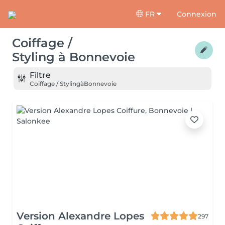
FR
Connexion
Coiffage /
Styling
à
Bonnevoie
Filtre
Coiffage / Styling
à
Bonnevoie
Version Alexandre Lopes
297