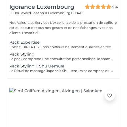
Igorance Luxembourg
364
11, Boulevard Joseph II
Luxembourg L-1840
Nos Valeurs Le Service : L'excellence de la prestation de coiffure
est au coeur de tous nos gestes et de nos échanges avec nos
clients. L'esprit d...
Pack Expertise
Forfait EXPERTISE, nos coiffeurs hautement qualifiés en technique anglo-saxonne, en formation continu et diplômés d’une académie anglaise à Paris. Vous offre une séance d’une heure avec votre coach en suivi beauté. Ce pack inclus : 1 h de prestation Un diagnostique personnalisé Shampoing spécifique Haircare Conditioner spécifique Produit de coiffage Coupe Styling Produit de finition
Pack Styling
Le pack comprend une consultation personnalisée, le shampooing et le conditionneur spécifiques REDKEN , le séchage et les produits de styling REDKEN * Tarifs à titre indicatifs à confirmer après la consultation personnalisée établit auprès de votre coiffeur/stylist/spécialiste * La direction se réserve le droit d’apporter des modifications pour le bon fonctionnement du salon
Pack Styling + Shu Uemura
Le Rituel de massage Japonais Shu uemura se compose d'un shampooing et d'un soin d'une durée de 30 minutes pour une relaxation une une réparation intense du cheveu et ensuite le pack styling