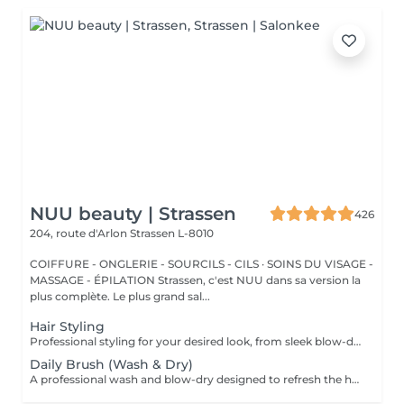
NUU beauty | Strassen
426
204, route d'Arlon
Strassen L-8010
COIFFURE - ONGLERIE - SOURCILS - CILS · SOINS DU VISAGE -
MASSAGE - ÉPILATION Strassen, c'est NUU dans sa version la
plus complète. Le plus grand sal...
Hair Styling
Professional styling for your desired look, from sleek blow-dries to curls or waves. We start with a gentle wash in our comfortable Maletti chair, followed by blow-drying, straightening, or tonging. What we use: Dyson Pro tools that protect hair from excessive heat for a sleek finish. La Biosthétique products offer holistic care with natural ingredients for nourished hair and scalp. Brushes are sanitised via Sibel equipment to remove buildup and reduce bacteria for top hygiene. Simple, Moderate, Complex This grading reflects your hair's individual characteristics, such as texture, density, and length and is assessed by your hairdresser at the start of your visit. Not sure which to choose? We recommend booking Complex. The price will be adjusted after your consultation. Note: This is not related to the difficulty of haircuts or timing.
Daily Brush (Wash & Dry)
A professional wash and blow-dry designed to refresh the hair and leave it clean, smooth, and naturally polished. The service includes hair washing and drying with a hair dryer, creating a soft, effortless finish without structured styling. What we use: Dyson Pro tools that protect hair from excessive heat for a sleek finish. La Biosthétique products offer holistic care with natural ingredients for nourished hair and scalp. Brushes are sanitised via Sibel equipment to remove buildup and reduce bacteria for top hygiene. Simple, Moderate, Complex This grading reflects your hair's individual characteristics, such as texture, density, and length and is assessed by your hairdresser at the start of your visit. Not sure which to choose? We recommend booking Complex. The price will be adjusted after your consultation. Note: This is not related to the difficulty of haircuts or timing.