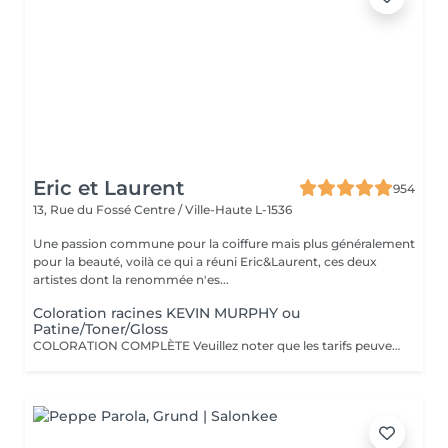
Eric et Laurent
954
13, Rue du Fossé
Centre / Ville-Haute L-1536
Une passion commune pour la coiffure mais plus généralement
pour la beauté, voilà ce qui a réuni Eric&Laurent, ces deux
artistes dont la renommée n'es...
Coloration racines KEVIN MURPHY ou
Patine/Toner/Gloss
COLORATION COMPLÈTE Veuillez noter que les tarifs peuvent varier en fonction de la longueur des cheveux, de leur densité, de la quantité de produit nécessaire ainsi que de la complexité de la prestation. COLOR.ME by KEVIN.MURPHY Découvrez une expérience de coloration haut de gamme avec COLOR.ME by KEVIN.MURPHY, une gamme de coloration professionnelle alliant performance, innovation et respect de la fibre capillaire. Les avantages : Formule sans ammoniaque, sans PPD et sans parabène Enrichie en miel, beurre de karité et grenade pour nourrir et protéger les cheveux Jusqu'à 100 % de couverture des cheveux blancs Couleur intense, lumineuse et durable Respect optimal de la fibre capillaire et du cuir chevelu Cheveux visiblement plus doux, brillants et éclatants de santé Formule cruelty-free, développée dans le respect du bien-être animal Une expérience de coloration premium qui associe l'excellence de la couleur à des actifs de soin performants, pour un résultat sur mesure, éclatant et naturellement sophistiqué.