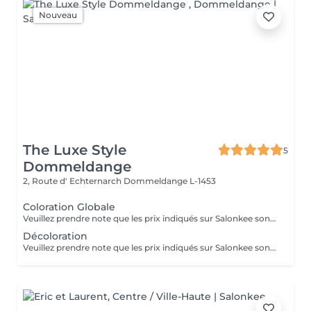
Nouveau
The Luxe Style
5
Dommeldange
2, Route d' Echternarch
Dommeldange L-1453
Coloration Globale
Veuillez prendre note que les prix indiqués sur Salonkee sont communiqués à titre informatif et s'entendent de base. Ces derniers sont susceptibles de varier selon le diagnostic réalisé à votre arrivée au salon et l'expertise du professionnel à qui vous confiez votre beauté. Dans tous les cas, un devis précis vous sera proposé et toutes réalisations de prestations seront effectuées avec votre accord. Un grand merci d'avance pour votre compréhension. Au plaisir de vous recevoir très vite.
Décoloration
Veuillez prendre note que les prix indiqués sur Salonkee sont communiqués à titre informatif et s'entendent de base. Ces derniers sont susceptibles de varier selon le diagnostic réalisé à votre arrivée au salon et l'expertise du professionnel à qui vous confiez votre beauté. Dans tous les cas, un devis précis vous sera proposé et toutes réalisations de prestations seront effectuées avec votre accord. Un grand merci d'avance pour votre compréhension. Au plaisir de vous recevoir très vite.