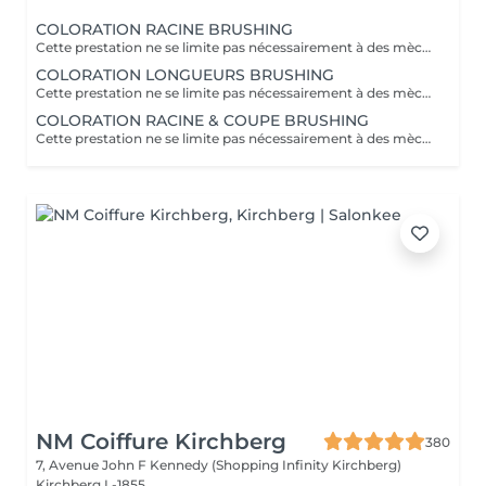
COLORATION RACINE BRUSHING
Cette prestation ne se limite pas nécessairement à des mèches ou à un balayage, mais comprends une coloration simples sur les racines. Pour toutes les colorations réalisées par le salon, si vous souhaitez bénéficier d'un soin intensif, veuillez le sélectionner dans la section "Soins", car cela sera considéré comme un supplément. Important: cheveux sans tresse ni noeuds à l'arrivée; tout noeuds ou tressage entraîne l'annulation et 50% de la prestation est retenu ou si le coiffeur a assez de temps pour vous les défaire un supplément s'appliquera . Ce que comprend la prestation - Consultation et diagnostic personnalisés des cheveux et de la couleur - Shampooing nourrissant - Masque nourrissant et hydratant - Soin sans rinçage - Brushing - Fixateur ou Serum Toute arrivée retardée de 15-30 minutes ou plus entraînera l'annulation automatique du rendez-vous.
COLORATION LONGUEURS BRUSHING
Cette prestation ne se limite pas nécessairement à des mèches ou à un balayage, mais comprends une coloration simples sur les racines. Pour toutes les colorations réalisées par le salon, si vous souhaitez bénéficier d'un soin intensif, veuillez le sélectionner dans la section "Soins", car cela sera considéré comme un supplément. Important: cheveux sans tresse ni noeuds à l'arrivée; tout noeuds ou tressage entraîne l'annulation et 50% de la prestation est retenu ou si le coiffeur a assez de temps pour vous les défaire un supplément s'appliquera . Ce que comprend la prestation - Consultation et diagnostic personnalisés des cheveux et de la couleur - Shampooing nourrissant - Masque nourrissant et hydratant - Soin sans rinçage - Brushing - Fixateur ou Serum Toute arrivée retardée de 15-30 minutes ou plus entraînera l'annulation automatique du rendez-vous.
COLORATION RACINE & COUPE BRUSHING
Cette prestation ne se limite pas nécessairement à des mèches ou à un balayage, mais comprends une coloration simples sur les racines. Pour toutes les colorations réalisées par le salon, si vous souhaitez bénéficier d'un soin intensif, veuillez le sélectionner dans la section "Soins", car cela sera considéré comme un supplément. Important: cheveux sans tresse ni noeuds à l'arrivée; tout noeuds ou tressage entraîne l'annulation et 50% de la prestation est retenu ou si le coiffeur a assez de temps pour vous les défaire un supplément s'appliquera . Ce que comprend la prestation - Consultation et diagnostic personnalisés des cheveux de la couleur et la coupe - Shampooing nourrissant - Masque nourrissant et hydratant - Soin sans rinçage - Coupe et Brushing - Fixateur ou Serum Toute arrivée retardée de 15-30 minutes ou plus entraînera l'annulation automatique du rendez-vous.
NM Coiffure Kirchberg
380
7, Avenue John F Kennedy (Shopping Infinity Kirchberg)
Kirchberg L-1855