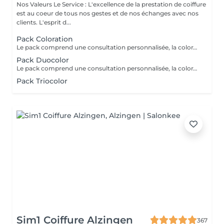
Nos Valeurs Le Service : L'excellence de la prestation de coiffure
est au coeur de tous nos gestes et de nos échanges avec nos
clients. L'esprit d...
Pack Coloration
Le pack comprend une consultation personnalisée, la coloration des racines avec les produits L’OREAL PROFESSIONNEL , shampooing et conditionneur spécifiques REDKEN , le séchage et les produits de finitions REDKEN. Option Coupe : la coupe IGORANCE ( finition sur cheveux secs), le séchage et les produits de finitions REDKEN. * Tarifs à titre indicatifs à confirmer après la consultation personnalisée établit auprès de votre coiffeur/stylist/spécialiste * La direction se réserve le droit d’apporter des modifications pour le bon fonctionnement du salon
Pack Duocolor
Le pack comprend une consultation personnalisée, la coloration des racines et un coup de soleil avec les produits LOREAL PROFESSIONNEL , shampooing et conditionneur spécifiques REDKEN , le séchage et les produits de styling REDKEN Option Coupe : la coupe IGORANCE ( finition sur cheveux secs), le séchage et les produits de styling REDKEN * Tarifs à titre indicatifs à confirmer après la consultation personnalisée établit auprès de votre coiffeur/stylist/spécialiste * La direction se réserve le droit d’apporter des modifications pour le bon fonctionnement du salon
Pack Triocolor
Sim1 Coiffure Alzingen
367