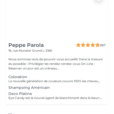
Peppe Parola
867
16, rue Munster
Grund L-2160
Nous sommes ravis de pouvoir vous accueillir Dans la mesure
du possible: -Privilégier les rendez-rendez-vous On-Line -
Réserver un jour est un créneau...
Coloration
La nouvelle génération de couleurs couvre 100% les cheveux blancs, ce qui rend le traitement aussi naturel que possible car il ne contient ni ammoniaque, ni PPD (paraphénylènediamine), ni résorcine, ni paraben ni Nichel. L'ajout d'extrait de feuille de Baobab confère à la crème une grande valeur cosmétique, offrant protection, hydratation, brillance et douceur au toucher. Il contient également de l'huile d'argan, de l'huile de karité, de l'huile de pépins de raisin et de l'extrait de citron en remplacement de la paraffine. Ces composants d'origine végétale sont reconnus pour leur pouvoir hydratant, nourrissant et polissant exceptionnel.
Shampoing Américain
Deco Platine
Eye Candy est le nouvel agent de blanchiment dans le beurre à faible teneur en ammoniac, capable de garantir des résultats de blanchiment élevés sans attaquer ni endommager la structure du cheveu et avec une action délicate et protectrice sur la peau. Pendant les phases de décoloration, il protège les cheveux, leur donne force et vitalité, reconstruit et revitalise, tout en aidant à maintenir la structure capillaire compacte pendant tout le processus d'éclaircissement. Une formule innovante et efficace, un produit révolutionnaire au service du salon, en parfaite adéquation avec les tendances du moment, qui exigent souvent un éclairage extrême comme base des couleurs à la mode. Avec Eye Candy, vous pouvez décolorer les cheveux même à des rythmes soutenus en les laissant parfaitement intacts et vitaux!