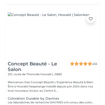
Concept Beauté - Le
455
Salon
201, route de Thionville
Howald L-5885
Bienvenue chez Concept Beauté L'Expérience Beauté & Bien-
Être à Howald Hesperange Installé depuis juin 2024 dans nos
tout nouveaux locaux au Centre S...
Coloration Durable by Davines
Les laboratoires de recherche DAVINES ont conçu des colorations innovantes qui renforcent la fibre capillaire, capable de créer encore plus d'éclat, d'éclaircir délicatement et selon votre besoin, de couvrir les cheveux blancs en douceur et durablement, avec une brillance riche en reflets et des résultats couleur dimensionnels. Nos services coloration Davines : - Mask, système de coloration permanente, tenue longue durée, couvrance parfaite des cheveux blancs - A New Color, système de coloration permanente sans ammoniaque. Couleur Davines Éclat, Soin & Respect du Cheveu La coloration Davines allie performance et respect de la fibre capillaire grâce à des formules enrichies en ingrédients naturels et durables. Que vous souhaitiez une couleur intense, un effet naturel ou un reflet subtil, nos experts vous conseillent pour un résultat sur mesure, lumineux et longue tenue. Pourquoi choisir la coloration Davines ? Formules douces pour un confort optimal Couleurs éclatantes et longue tenue grâce aux pigments de haute qualité Respect de la fibre capillaire avec des ingrédients nourrissants et protecteurs Adapté à toutes les envies : couverture des cheveux blancs, reflets naturels, couleurs intenses Déroulement du soin : 1 Diagnostic couleur pour définir la nuance idéale selon votre teint et votre base naturelle 2 Application de la coloration Davines avec une technique adaptée (racines, mèches, balayage) 3 Temps de pose optimisé pour garantir un résultat homogène et lumineux 4 Soin profond nourrissant pour préserver la douceur et la brillance des cheveux 5 Coiffage et révélation de la couleur pour sublimer votre nouvelle teinte Résultat : une couleur vibrante, brillante et pleine de vie, tout en douceur ! Entretien : Prolongez l'éclat de votre couleur avec les soins adaptés Davines recommandés par nos experts.