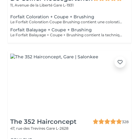
11, Avenue de la Liberté
Gare L-1931
Forfait Coloration + Coupe + Brushing
Le Forfait Coloration Coupe Brushing contient une coloration des racines et une coupe. Dépendant de la quantité de couleur utilisée ou de la longueur des cheveux le prix peut varier. (Veuillez sélectionner le Forfait Balayage au cas où vous souhaitez avoir des mèches ou un Balayage.) En cas de questions veuillez appeler au +352 26 35 02 89
Forfait Balayage + Coupe + Brushing
Le Forfait Balayage + Coupe + Brushing contient la technique Balayage, un coulage (pour donner le bon reflet au Balayage), Olaplex, une Coupe et un Brushing. Dépendant de la quantité de produit utilisée ou de la longueur des cheveux, le prix peut varier. En cas de questions veuillez appeler au +352 26 35 02 89.
The 352 Hairconcept
328
47, rue des Trevires
Gare L-2628