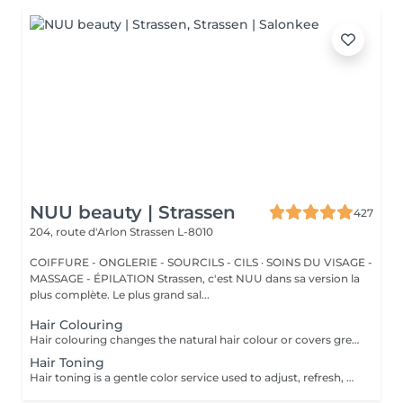
NUU beauty | Strassen
427
204, route d'Arlon
Strassen L-8010
COIFFURE - ONGLERIE - SOURCILS - CILS · SOINS DU VISAGE -
MASSAGE - ÉPILATION Strassen, c'est NUU dans sa version la
plus complète. Le plus grand sal...
Hair Colouring
Hair colouring changes the natural hair colour or covers grey hair with one even shade. It is a good choice if you want a full color refresh, better coverage, or a new base color. The result usually lasts until the hair grows out and the roots need retouching. We recommend an allergy test before the service and aftercare with La Biosthétique professional products to help keep the color looking fresh for longer. All our colouring services use La Biosthétique products. La Biosthétique uses up to 90% of natural ingredients; it prioritises complete 360-degree care, with scalp health at the foundation of beautiful hair. We use Dyson Pro tools that protect your hair from excessive heat and deliver a sleek, polished finish. All brushes are sanitised with Sibel equipment, which effectively removes hair, product buildup, and impurities while reducing bacteria on the brush surface to maintain high hygiene standards for every client. For a more defined final look, a haircut can be added as an add-on. Simple, Moderate, Complex This grading reflects your hair's individual characteristics, such as texture, density, and length and is assessed by your hairdresser at the start of your visit. Not sure which to choose? We recommend booking Complex. The price will be adjusted after your consultation. Note: This is not related to the difficulty of service or timing.
Hair Toning
Hair toning is a gentle color service used to adjust, refresh, or soften the tone of the hair. It is often used after lightening to remove unwanted warm or yellow tones, or to make the color look more even and shiny. The result usually lasts for several weeks, depending on washing and hair care. We recommend an allergy test before the service and aftercare with La Biosthétique professional products to help maintain the tone for longer. All our colouring services use La Biosthétique products. La Biosthétique uses up to 90% of natural ingredients; it prioritises complete 360-degree care, with scalp health at the foundation of beautiful hair. We use Dyson Pro tools that protect your hair from excessive heat and deliver a sleek, polished finish. All brushes are sanitised with Sibel equipment, which effectively removes hair, product buildup, and impurities while reducing bacteria on the brush surface to maintain high hygiene standards for every client. For a more defined final look, a haircut can be added as an add-on. Simple, Moderate, Complex This grading reflects your hair's individual characteristics, such as texture, density, and length and is assessed by your hairdresser at the start of your visit. Not sure which to choose? We recommend booking Complex. The price will be adjusted after your consultation. Note: This is not related to the difficulty of service or timing.