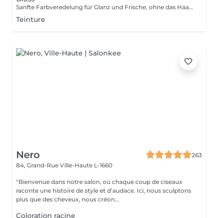
Sanfte Farbveredelung für Glanz und Frische, ohne das Haar zu belasten. Gentle color refinement for shine and freshness, without stressing the hair. Soin colorant léger pour éclat et fraîcheur, sans agresser les cheveux.
Teinture
Nero
263
84, Grand-Rue
Ville-Haute L-1660
"Bienvenue dans notre salon, où chaque coup de ciseaux
raconte une histoire de style et d'audace. Ici, nous sculptons
plus que des cheveux, nous créon...
Coloration racine