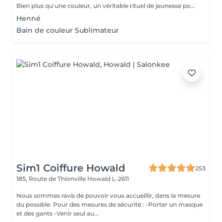
Bien plus qu'une couleur, un véritable rituel de jeunesse pour vos cheveux. Enrichie en acide hyaluronique et certifiée avec des extraits de plantes apaisantes (Thé Vert, Calendula), la coloration Multi Complex traite la fibre capillaire pendant le processus de couleur. Elle offre une brillance miroir spectaculaire, une hydratation profonde et un confort absolu pour les cuirs chevelus les plus sensibles. Le choix idéal pour une chevelure douce, renforcée et lumineuse. Découvrez une couleur vibrante et d'une profondeur absolue. La formule classique haute performance Color-Ton de Tocco Magico est spécialement conçue pour garantir une couverture totale et parfaite des cheveux blancs, sans aucune transparence. Grâce à sa richesse en pigments purs, elle offre des reflets intenses, fidèles et une tenue longue durée exceptionnelle. Idéale pour les bruns profonds, les rouges vibrants et les bases impeccables
Henné
Bain de couleur Sublimateur
Sim1 Coiffure Howald
253
185, Route de Thionville
Howald L-2611
Nous sommes ravis de pouvoir vous accueillir, dans la mesure
du possible. Pour des mesures de sécurité : -Porter un masque
et des gants -Venir seul au...