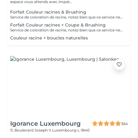
espace vous attends avec impat...
Forfait Couleur racines & Brushing
Service de coloration de racine, notez bien que ce service ne permet pas d‘effectuer d’importants éclaircissements tel qu‘un balayage ou des mèches.
Forfait Couleur racines + Coupe & Brushing
Service de coloration de racine, notez bien que ce service ne permet pas d‘effectuer d’importants éclaircissements tel qu‘un balayage ou des mèches.
Couleur racine + boucles naturelles
Igorance Luxembourg
364
11, Boulevard Joseph II
Luxembourg L-1840