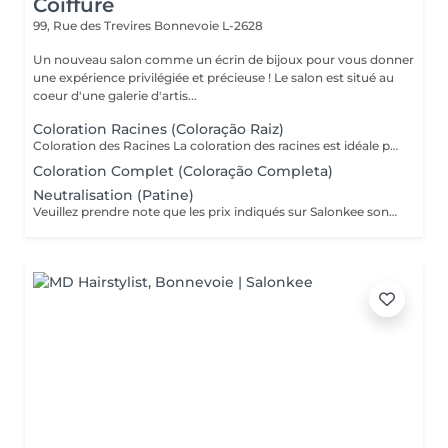
Coiffure
99, Rue des Trevires
Bonnevoie L-2628
Un nouveau salon comme un écrin de bijoux pour vous donner
une expérience privilégiée et précieuse ! Le salon est situé au
coeur d'une galerie d'artis...
Coloration Racines (Coloração Raiz)
Coloration des Racines La coloration des racines est idéale pour conserver une couleur uniforme et soignée, tout en assurant une finition élégante et naturelle. - Racines jusqu'à 2 cm (environ 1 mois de repousse) : tarif standard du service. - Racines de 2 cm à 4 cm : considéré comme une retouche élargie, avec un tarif différent. - Au-delà de 4 cm : il s'agit d'une coloration complète, avec un devis adapté. Ce soin permet d'éviter les différences de tons entre les racines et les longueurs, de préserver la santé du cheveu et de maintenir l'éclat de la couleur plus longtemps.
Coloration Complet (Coloração Completa)
Neutralisation (Patine)
Veuillez prendre note que les prix indiqués sur Salonkee sont communiqués à titre informatif et s'entendent de base. Ces derniers sont susceptibles de varier selon le diagnostic réalisé à votre arrivée au salon et l'expertise du professionnel à qui vous confiez votre beauté. Dans tous les cas, un devis précis vous sera proposé et toutes réalisations de prestations seront effectuées avec votre accord. Un grand merci d'avance pour votre compréhension. Au plaisir de vous revoir très vite. Alexandre Lopes