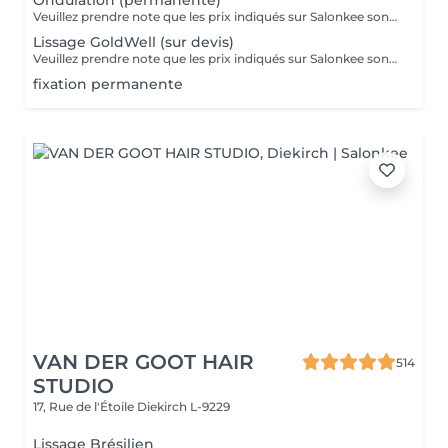
Ondulation (permanente)
Veuillez prendre note que les prix indiqués sur Salonkee sont communiqués à titre informatif et s'entendent de base. Ces derniers sont susceptibles de varier selon le diagnostic réalisé à votre arrivée au salon et l'expertise du professionnel à qui vous confiez votre beauté. Dans tous les cas, un devis précis vous sera proposé et toutes réalisations de prestations seront effectuées avec votre accord. Un grand merci d'avance pour votre compréhension. Au plaisir de vous recevoir très vite.
Lissage GoldWell (sur devis)
Veuillez prendre note que les prix indiqués sur Salonkee sont communiqués à titre informatif et s'entendent de base. Ces derniers sont susceptibles de varier selon le diagnostic réalisé à votre arrivée au salon et l'expertise du professionnel à qui vous confiez votre beauté. Dans tous les cas, un devis précis vous sera proposé et toutes réalisations de prestations seront effectuées avec votre accord. Un grand merci d'avance pour votre compréhension. Au plaisir de vous recevoir très vite.
fixation permanente
VAN DER GOOT HAIR
514
STUDIO
17, Rue de l'Étoile
Diekirch L-9229
Lissage Brésilien