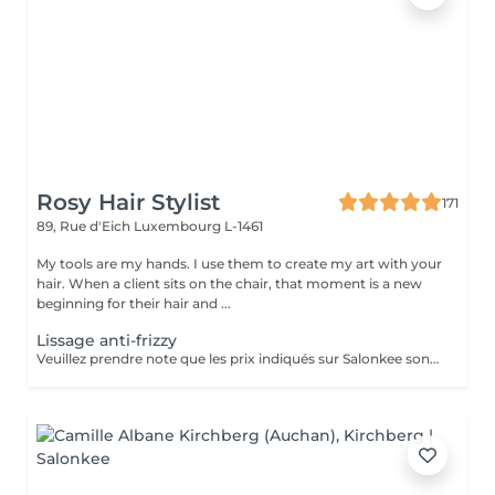
Rosy Hair Stylist
171
89, Rue d'Eich
Luxembourg L-1461
My tools are my hands. I use them to create my art with your
hair. When a client sits on the chair, that moment is a new
beginning for their hair and ...
Lissage anti-frizzy
Veuillez prendre note que les prix indiqués sur Salonkee sont communiqués à titre informatif et s'entendent de base. Ces derniers sont susceptibles de varier selon le diagnostic réalisé à votre arrivée au salon et l'expertise du professionnel à qui vous confiez votre beauté. Dans tous les cas, un devis précis vous sera proposé et toutes réalisations de prestations seront effectuées avec votre accord. Un grand merci d'avance pour votre compréhension. Au plaisir de vous recevoir très vite.