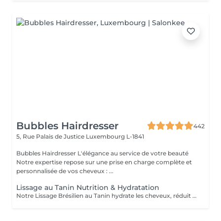
Bubbles Hairdresser
442
5, Rue Palais de Justice
Luxembourg L-1841
Bubbles Hairdresser L'élégance au service de votre beauté
Notre expertise repose sur une prise en charge complète et
personnalisée de vos cheveux : ...
Lissage au Tanin Nutrition & Hydratation
Notre Lissage Brésilien au Tanin hydrate les cheveux, réduit les frisottis, apporte brillance, douceur et facilite le coiffage Un supplément lié à la longueur/ épaisseur pourra se rajouter au tarif du Lissage Brésilien . Un devis vous est offert sur simple demande sans engagement.