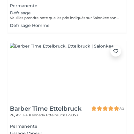
Permanente
Défrisage
Veuillez prendre note que les prix indiqués sur Salonkee sont communiqués à titre informatif et s'entendent de base. Ces derniers sont susceptibles de varier selon le diagnostic réalisé à votre arrivée au salon et l'expertise du professionnel à qui vous confiez votre beauté. Dans tous les cas, un devis précis vous sera proposé et toutes réalisations de prestations seront effectuées avec votre accord. Un grand merci d'avance pour votre compréhension. Au plaisir de vous recevoir très vite.
Defrisage Homme
Barber Time Ettelbruck
80
26, Av. J-F Kennedy
Ettelbruck L-9053
Permanente
Lissage Vapeur