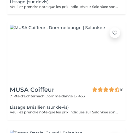
Lissage (sur devis)
Veuillez prendre note que les prix indiqués sur Salonkee sont communiqués à titre informatif et s'entendent de base. Ces derniers sont susceptibles de varier selon le diagnostic réalisé à votre arrivée au salon et l'expertise du professionnel à qui vous confiez votre beauté. Dans tous les cas, un devis précis vous sera proposé et toutes réalisations de prestations seront effectuées avec votre accord. Un grand merci d'avance pour votre compréhension. Au plaisir de vous recevoir très vite.
MUSA Coiffeur
16
7, Rte d'Echternach
Dommeldange L-1453
Lissage Brésilien (sur devis)
Veuillez prendre note que les prix indiqués sur Salonkee sont communiqués à titre informatif et s'entendent de base. Ces derniers sont susceptibles de varier selon le diagnostic réalisé à votre arrivée au salon et l'expertise du professionnel à qui vous confiez votre beauté. Dans tous les cas, un devis précis vous sera proposé et toutes réalisations de prestations seront effectuées avec votre accord. Un grand merci d'avance pour votre compréhension. Au plaisir de vous recevoir très vite.