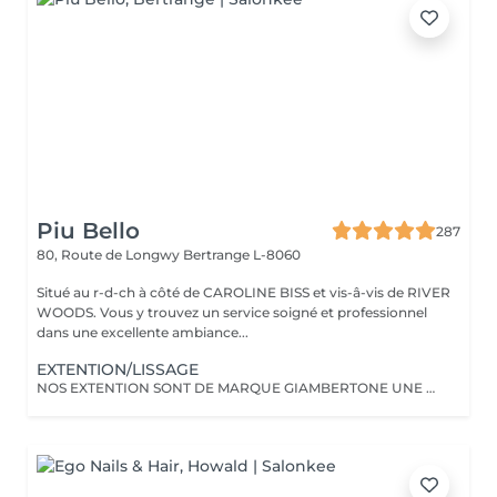
Piu Bello
287
80, Route de Longwy
Bertrange L-8060
Situé au r-d-ch à côté de CAROLINE BISS et vis-â-vis de RIVER
WOODS. Vous y trouvez un service soigné et professionnel
dans une excellente ambiance...
EXTENTION/LISSAGE
NOS EXTENTION SONT DE MARQUE GIAMBERTONE UNE DES MEILLEUR SUR LE MARCHE.100% CHEVEUX NATUREL.Nous proposont aussi des extentions de marque Hairdreams qui ce colle.