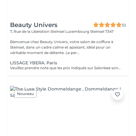
Beauty Univers
32
7, Rue de la Libération Steinsel Luxembourg
Steinsel 7347
Bienvenue chez Beauty Univers, votre salon de coiffure à
Steinsel, dans un cadre calme et apaisant, idéal pour un
véritable moment de détente. Le per...
LISSAGE YBERA. Paris
Veuillez prendre note que les prix indiqués sur Salonkee sont communiqués à titre informatif et s'entendent de base. Ces derniers sont susceptibles de varier selon le diagnostic réalisé à votre arrivée au salon et l'expertise du professionnel à qui vous confiez votre beauté. Dans tous les cas, un devis précis vous sera proposé et toutes réalisations de prestations seront effectuées avec votre accord. Un grand merci d'avance pour votre compréhension. Au plaisir de vous revoir très vite.
Nouveau