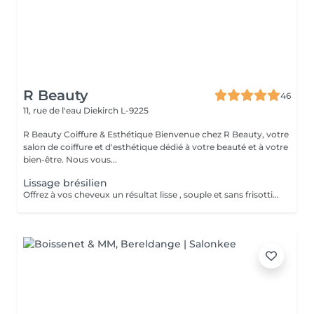
R Beauty
46
11, rue de l'eau
Diekirch L-9225
R Beauty Coiffure & Esthétique Bienvenue chez R Beauty, votre
salon de coiffure et d'esthétique dédié à votre beauté et à votre
bien-être. Nous vous...
Lissage brésilien
Offrez à vos cheveux un résultat lisse , souple et sans frisottis grâce à notre lissage brésilien permanent . Ce soin professionnel modifie la structure du cheveu , réduit les ondulations ou boucles indésirables et laisse les cheveux brillants , doux et faciles à coiffer . Le résultat longue durée permet d`obtenir des cheveux durablement lisses et soignés , tout en facilitant le coiffage au quotidien . Cette prestation inclut l`application du soin de lissage brésilien ainsi que la finition pour un résultat lisse , brillant et durable .