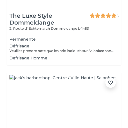
The Luxe Style
5
Dommeldange
2, Route d' Echternarch
Dommeldange L-1453
Permanente
Défrisage
Veuillez prendre note que les prix indiqués sur Salonkee sont communiqués à titre informatif et s'entendent de base. Ces derniers sont susceptibles de varier selon le diagnostic réalisé à votre arrivée au salon et l'expertise du professionnel à qui vous confiez votre beauté. Dans tous les cas, un devis précis vous sera proposé et toutes réalisations de prestations seront effectuées avec votre accord. Un grand merci d'avance pour votre compréhension. Au plaisir de vous recevoir très vite.
Defrisage Homme