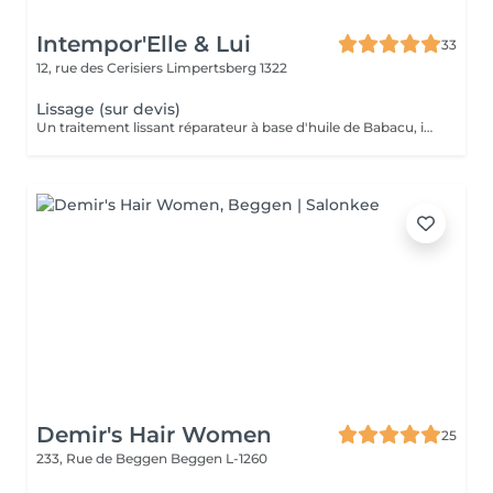
Intempor'Elle & Lui
33
12, rue des Cerisiers
Limpertsberg 1322
Lissage (sur devis)
Un traitement lissant réparateur à base d'huile de Babacu, idéal pour discipliner, hydrater et réparer les cheveux. Il réduit le volume, élimine les frisottis et apporte une brillance intense tout en conservant un effet naturel. Parfait pour les cheveux secs, ondulés, frisés ou sensibilisés, qu'ils soient colorés, décolorés ou naturel. Résultat : des cheveux doux, souples et faciles à coiffer pendant 4 à 6 mois. Pour la prise de rendez-vous, nous vous invitons à nous appeler ou nous envoyer un SMS. Veuillez prendre note que les prix indiqués sur Salonkee sont communiqués à titre informatif et s'entendent de base. Ces derniers sont susceptibles de varier selon le diagnostic réalisé à votre arrivée au salon et l'expertise du professionnel à qui vous confiez votre beauté. Dans tous les cas, un devis précis vous sera proposé et toutes réalisations de prestations seront effectuées avec votre accord. Un grand merci d'avance pour votre compréhension. Au plaisir de vous recevoir très vite.
Demir's Hair Women
25
233, Rue de Beggen
Beggen L-1260