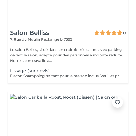
Salon Belliss
19
7, Rue du Moulin
Reckange L-7595
Le salon Belliss, situé dans un endroit très calme avec parking
devant le salon, adapté pour des personnes à mobilité réduite.
Notre salon travaille a...
Lissage (sur devis)
Flacon Shampoing traitant pour la maison inclus. Veuillez prendre note que les prix indiqués sur Salonkee sont communiqués à titre informatif et s'entendent de base. Ces derniers sont susceptibles de varier selon le diagnostic réalisé à votre arrivée au salon et l'expertise du professionnel à qui vous confiez votre beauté. Dans tous les cas, un devis précis vous sera proposé et toutes réalisations de prestations seront effectuées avec votre accord. Un grand merci d'avance pour votre compréhension. Au plaisir de vous recevoir très vite.