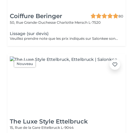
Coiffure Beringer
80
50, Rue Grande-Duchesse Charlotte
Mersch L-7520
Lissage (sur devis)
Veuillez prendre note que les prix indiqués sur Salonkee sont communiqués à titre informatif et s'entendent de base. Ces derniers sont susceptibles de varier selon le diagnostic réalisé à votre arrivée au salon et l'expertise du professionnel à qui vous confiez votre beauté. Dans tous les cas, un devis précis vous sera proposé et toutes réalisations de prestations seront effectuées avec votre accord. Un grand merci d'avance pour votre compréhension. Au plaisir de vous recevoir très vite.
Nouveau
The Luxe Style Ettelbruck
15, Rue de la Gare
Ettelbruck L-9044