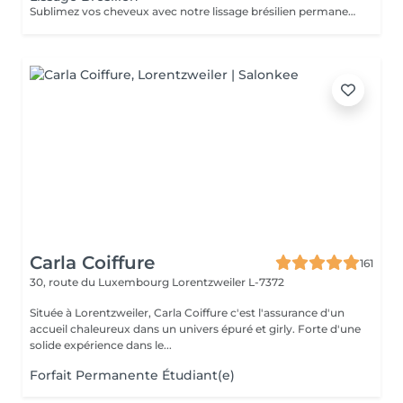
Sublimez vos cheveux avec notre lissage brésilien permanent, conçu pour offrir des cheveux lisses, soyeux et sans frisottis. Ce traitement professionnel restructure la fibre capillaire et élimine les ondulations ou boucles indésirables, tout en laissant les cheveux brillants, doux et faciles à coiffer. Les résultats durables garantissent une chevelure lisse et parfaitement maîtrisée, pour un coiffage simple au quotidien.
Carla Coiffure
161
30, route du Luxembourg
Lorentzweiler L-7372
Située à Lorentzweiler, Carla Coiffure c'est l'assurance d'un
accueil chaleureux dans un univers épuré et girly. Forte d'une
solide expérience dans le...
Forfait Permanente Étudiant(e)