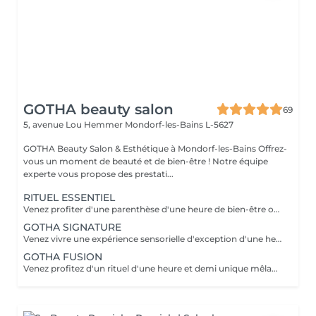
GOTHA beauty salon
69
5, avenue Lou Hemmer
Mondorf-les-Bains L-5627
GOTHA Beauty Salon & Esthétique à Mondorf-les-Bains Offrez-
vous un moment de beauté et de bien-être ! Notre équipe
experte vous propose des prestati...
RITUEL ESSENTIEL
Venez profiter d'une parenthèse d'une heure de bien-être où cuir chevelu et cheveux sont sublimés grâce à des soins personnalisés. Laissez-vous guider dans une première immersion douce et profondément relaxante.
GOTHA SIGNATURE
Venez vivre une expérience sensorielle d'exception d'une heure et demi, où chaque geste vous enveloppe dans un lâcher-prise absolu. Laissez-vous porter par un rituel profond, alliant détente, raffinement et évasion.
GOTHA FUSION
Venez profitez d'un rituel d'une heure et demi unique mêlant head spa et soin du visage pour une harmonie parfaite entre éclat et relaxation. Laissez-vous transporter dans une expérience enveloppante, où le corps et l'esprit se relâchent pleinement.