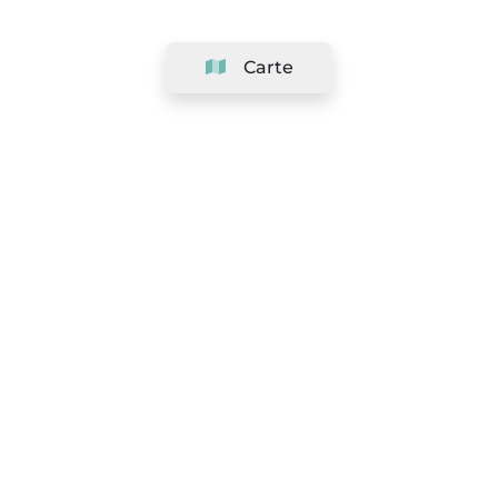
Carte
Société
Support
Équipe
&
Carrières
Référencer votre salon
Légal
Exercer le droit de rétractation
Conditions Générales