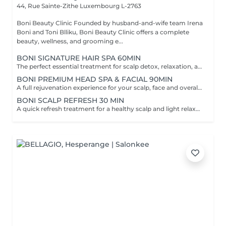
44, Rue Sainte-Zithe
Luxembourg L-2763
Boni Beauty Clinic Founded by husband-and-wife team Irena
Boni and Toni Blliku, Boni Beauty Clinic offers a complete
beauty, wellness, and grooming e...
BONI SIGNATURE HAIR SPA 60MIN
The perfect essential treatment for scalp detox, relaxation, and hair vitality. Scalp Analysis (Becon Pro Camera) Microbubble Scalp Cleansing Rootonix Scalp Treatment Aromatherapy Ritual Scalp Massage Blow Dry Optional Add-Ons Available Enhance your Head Spa experience with our optional add-on treatments: Scalp Ampoule Booster €15 Neck & Shoulder Massage (15 min) €20 Steam Therapy €15 Hair Styling Straight or Wavy Finish €20 Hand Massage (15 min) €20 These add-on services can be combined with any Head Spa treatment for an even more personalized and relaxing experience.
BONI PREMIUM HEAD SPA & FACIAL 90MIN
A full rejuvenation experience for your scalp, face and overall radiance. Scalp Analysis (Becon Pro Camera) Microbubble Scalp Cleansing Rootonix Scalp & Hair Treatment Steam & Mist Infusion Scalp Massage Customized Facial Blow Dry INCLUDES FACIAL
BONI SCALP REFRESH 30 MIN
A quick refresh treatment for a healthy scalp and light relaxation. -Scalp Analysis (Becon Pro Camera) -Microbubble Scalp Cleansing -Scalp Massage -Blow Dry