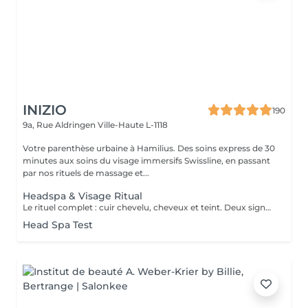
INIZIO
190
9a, Rue Aldringen
Ville-Haute L-1118
Votre parenthèse urbaine à Hamilius. Des soins express de 30
minutes aux soins du visage immersifs Swissline, en passant
par nos rituels de massage et...
Headspa & Visage Ritual
Le rituel complet : cuir chevelu, cheveux et teint. Deux signatures suisse-italienne, une cabine privée. Deux heures de bien-être complet, qui réunissent nos deux rituels signatures dans la même cabine privée. La séance s'ouvre par le rituel headspa complet de 90 minutes diagnostic personnalisé du cuir chevelu, protocole en quatre étapes avec Hylis, la marque professionnelle italienne créée à Trévise puis se prolonge par un soin du visage sur mesure avec Swissline, la maison de skincare suisse fondée en 1989, célébrée dans le monde entier pour ses formules à base de collagène dédiées à la longévité de la peau, en exclusivité chez Inizio au Luxembourg. Deux traditions scientifiques, deux collaborations exclusives, un seul moment continu de restauration. La séance se conclut par un brushing soigné. Notre expérience bien-être la plus complète, pensée pour celles et ceux qui souhaitent vraiment sortir du rythme du quotidien. Inclus : rituel headspa Hylis complet, soin du visage Swissline personnalisé, brushing.
Head Spa Test