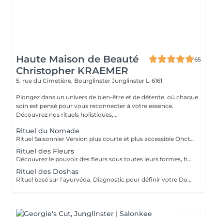
Haute Maison de Beauté
65
Christopher KRAEMER
5, rue du Cimetière, Bourglinster
Junglinster L-6161
Plongez dans un univers de bien-être et de détente, où chaque
soin est pensé pour vous reconnecter à votre essence.
Découvrez nos rituels holistiques,...
Rituel du Nomade
Rituel Saisonnier Version plus courte et plus accessible Onction d'huile d'aloès-vera-argan-dattier, gommage aux pépins de fraise et poudre d'ananas, cataplasme au rhassoul, bain de vapeur citron vert-menthe, shampooing citron vert-lavande-ylang-ylang, masque Néroli-ciste ladanifère-menthe avec massage de la tête, cascade, pulvérisation faciale hydrolat de fleur d'oranger
Rituel des Fleurs
Découvrez le pouvoir des fleurs sous toutes leurs formes, huiles végétales, essentielles, infusions etc Un moment de poésie, qui vous laissera sans voix.. Véritable moment de relaxation complète. Sauna infrarouge, Massage shiatsu, bol d'air jacquier, douche. Onction d'huiles précieuses, hammam crânien, facial et respiratoire, bains rythmés avec méditation guidée, exercices de sophrologie, shampooing, pose de masque et massage crânien, rituel de la cascade, rinçage à l'infusion de plantes et pulvérisation faciale aux hydrolats qui clôturent le soin. Ne comprend pas le séchage des cheveux.
Rituel des Doshas
Rituel basé sur l'ayurvéda. Diagnostic pour définir votre Doshas dominant afin de le rééquilibrer En plus des rituels complets -Diagnostic -Application d'huiles chaudes -Application cataplasmes ayurvédiques (cuir chevelu & cheveux)