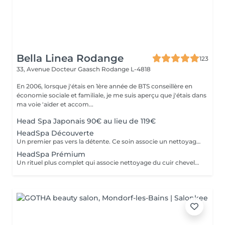
Bella Linea Rodange
123
33, Avenue Docteur Gaasch
Rodange L-4818
En 2006, lorsque j'étais en 1ère année de BTS conseillère en
économie sociale et familiale, je me suis aperçu que j'étais dans
ma voie 'aider et accom...
Head Spa Japonais 90€ au lieu de 119€
HeadSpa Découverte
Un premier pas vers la détente. Ce soin associe un nettoyage doux du cuir chevelu à un massage relaxant qui stimule la circulation et libère les tensions. Idéal pour découvrir l'expérience Head Spa et profiter d'un moment de bien-être immédiat.
HeadSpa Prémium
Un rituel plus complet qui associe nettoyage du cuir chevelu, massage profond et soins spécifiques adaptés à vos besoins (hydratation, apaisement, vitalité). L'utilisation de vapeur permet de renforcer l'efficacité des soins et d'apporter une relaxation encore plus intense.