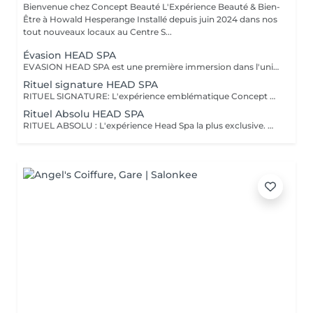
Bienvenue chez Concept Beauté L'Expérience Beauté & Bien-
Être à Howald Hesperange Installé depuis juin 2024 dans nos
tout nouveaux locaux au Centre S...
Évasion HEAD SPA
EVASION HEAD SPA est une première immersion dans l'univers du Head Spa. Ce rituel découverte vous invite à relâcher les tensions accumulées grâce à un massage du cuir chevelu associé à une expérience sensorielle autour de l'eau et à un soin adapté. Idéal pour découvrir les bienfaits du Head Spa et s'offrir un véritable moment de détente. Coiffage ou brushing inclus. DECOUVREZ NOTRE UNIVERS HEAD SPA, une expérience unique alliant relaxation profonde, soin du cuir chevelu et beauté du cheveu. Inspirés des rituels de bien-être japonais, nos soins Head Spa sont conçus pour procurer un véritable moment de déconnexion tout en prenant soin de vos cheveux et de votre cuir chevelu. Chaque rituel associe des techniques de massage relaxantes, un travail autour de l'eau, des soins professionnels adaptés et se termine par un coiffage ou un brushing afin que vous repartiez détendue et sublimée. Accordez-vous une parenthèse hors du temps et choisissez le rituel qui correspond à vos envies.
Rituel signature HEAD SPA
RITUEL SIGNATURE: L'expérience emblématique Concept Beauté. Un rituel complet alliant bien-être, soin du cuir chevelu, beauté du cheveu et coiffage personnalisé. DECOUVREZ NOTRE UNIVERS HEAD SPA, une expérience unique alliant relaxation profonde, soin du cuir chevelu et beauté du cheveu. Inspirés des rituels de bien-être japonais, nos soins Head Spa sont conçus pour procurer un véritable moment de déconnexion tout en prenant soin de vos cheveux et de votre cuir chevelu. Chaque rituel associe des techniques de massage relaxantes, un travail autour de l'eau, des soins professionnels adaptés et se termine par un coiffage ou un brushing afin que vous repartiez détendue et sublimée. Accordez-vous une parenthèse hors du temps et choisissez le rituel qui correspond à vos envies.
Rituel Absolu HEAD SPA
RITUEL ABSOLU : L'expérience Head Spa la plus exclusive. Un voyage sensoriel profond associant relaxation intense, soins experts et mise en beauté complète des cheveux. DECOUVREZ NOTRE UNIVERS HEAD SPA, une expérience unique alliant relaxation profonde, soin du cuir chevelu et beauté du cheveu. Inspirés des rituels de bien-être japonais, nos soins Head Spa sont conçus pour procurer un véritable moment de déconnexion tout en prenant soin de vos cheveux et de votre cuir chevelu. Chaque rituel associe des techniques de massage relaxantes, un travail autour de l'eau, des soins professionnels adaptés et se termine par un coiffage ou un brushing afin que vous repartiez détendue et sublimée. Accordez-vous une parenthèse hors du temps et choisissez le rituel qui correspond à vos envies.