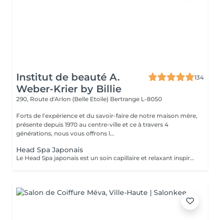
Institut de beauté A.
134
Weber-Krier by Billie
290, Route d'Arlon (Belle Etoile)
Bertrange L-8050
Forts de l'expérience et du savoir-faire de notre maison mère,
présente depuis 1970 au centre-ville et ce à travers 4
générations, nous vous offrons l...
Head Spa Japonais
Le Head Spa japonais est un soin capillaire et relaxant inspiré des rituels de bien-être japonais. Alliant techniques de massage du cuir chevelu, soins purifiants et hydratants, il cible à la fois la santé des cheveux et l'apaisement de l'esprit. Grâce à des mouvements précis et à des produits naturels, ce rituel libère les tensions, améliore la circulation sanguine et stimule la croissance capillaire. Idéal pour ceux qui recherchent un moment de détente profonde et des cheveux revitalisés, le Head Spa japonais apporte fraîcheur, équilibre et éclat des racines aux pointes.