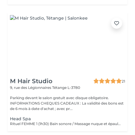
M Hair Studio
21
9, rue des Légionnaires
Tétange L-3780
Parking devant le salon gratuit avec disque obligatoire.
INFORMATIONS CHEQUES CADEAUX : La validité des bons est
de 6 mois à date d'achat ; avec pr...
Head Spa
Rituel FEMME 1 (1h30) Bain sonore / Massage nuque et épaules / Massage cuir chevelu (avec outils) / Gommage cuir chevelu / Cascade d'eau / Shampooing / Soin / masque / Bain / vapeur / Séchage Rituel FEMME 2 (2h00) Bain sonore / Points de pression avec pochons (aux herbes aromatiques) / Soin visage (nettoyage, gommage, masque en tissu hydratant, crème de jour) / Massage buste et épaules / Massage visage / masque quartz rose / Massage cuir chevelu (avec outils) / Gommage cuir chevelu / Cascade d'eau / Shampooing / Soin / masque / Bain vapeur aromathérapie / Détente bras, mains / Luminothérapie* / Séchage Rituel HOMME (1h15) Bain sonore / Massage visage, nuque et épaules / Massage cuir chevelu (avec outils) / Gommage cuir chevelu / Cascade d'eau / Shampooing / Bain vapeur aromathérapie / Lotion tonique énergisante / Séchage