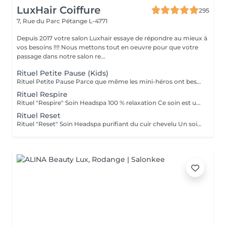
LuxHair Coiffure
295
7, Rue du Parc
Pétange L-4771
Depuis 2017 votre salon Luxhair essaye de répondre au mieux à
vos besoins !!!! Nous mettons tout en oeuvre pour que votre
passage dans notre salon re...
Rituel Petite Pause (Kids)
Rituel Petite Pause Parce que même les mini-héros ont besoin de souffler ! Un moment tout doux pour que les enfants apprennent à se poser, se détendre et dire bye-bye au stress (même petit !). Avec un massage câlin du cuir chevelu, des papouilles légères et un soin tout frais pour des cheveux qui sentent bon la liberté. Un soin rigolo et relax, parfait pour que les petits se sentent comme des champions du chill ! Bienfaits : détente garantie, cuir chevelu tout propre, et surtout, plein de sourires ! Durée : 45 min Séchage naturel offert en fin de soin.
Rituel Respire
Rituel "Respire" Soin Headspa 100 % relaxation Ce soin est une invitation à lâcher prise. À travers un massage crânien lent, fluide et profond, les tensions accumulées s'évanouissent, les pensées s'apaisent, le corps se relâche. La gestuelle est inspirée des techniques japonaises de relaxation, pour favoriser la circulation et éveiller une sensation de calme intérieur immédiat. Bienfaits : apaisement du système nerveux, relâchement musculaire, sensation de légèreté mentale. 1h15 brushing ou séchage naturel offert en fin de soin.
Rituel Reset
Rituel "Reset" Soin Headspa purifiant du cuir chevelu Un soin pensé comme un redémarrage. Grâce à une gestuelle précise et des produits détoxifiants, ce rituel libère le cuir chevelu des toxines, impuretés et excès de sébum. Il relance la microcirculation, apporte une vraie sensation de fraîcheur et rééquilibre le terrain capillaire. Idéal pour retrouver un cuir chevelu sain et réactiver la vitalité naturelle des cheveux. Bienfaits : nettoyage profond, sensation de légèreté, meilleure oxygénation, base saine pour la repousse. 1h30 Diagnostic personnalisé + brushing ou séchage naturel inclus.