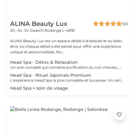
ALINA Beauty Lux
120
20 , Av. Dr Gaasch
Rodange L-4818
ALINA Beauty Lux est un espace dédié à la beauté et au bien-
être, où chaque détail a été pensé pour offrir une expérience
unique et personnalisée. No...
Head Spa - Détox & Relaxation
Un soin complet qui combine purification du cuir chevelu, détoxification et massage relaxant. Inspiré des techniques japonaises, il élimine les impuretés, oxygène la peau et favorise la croissance des cheveux. Le visage se détend, l'esprit s'apaise et le cuir chevelu respire à nouveau.
Head Spa - Rituel Japonais Premium
L'expérience Head Spa la plus complète et luxueuse. Un véritable rituel japonais qui associe aromathérapie, massages profonds. Un moment d'équilibre, d'énergie et de renaissance pour le corps et l'esprit.
Head Spa + soin de visage