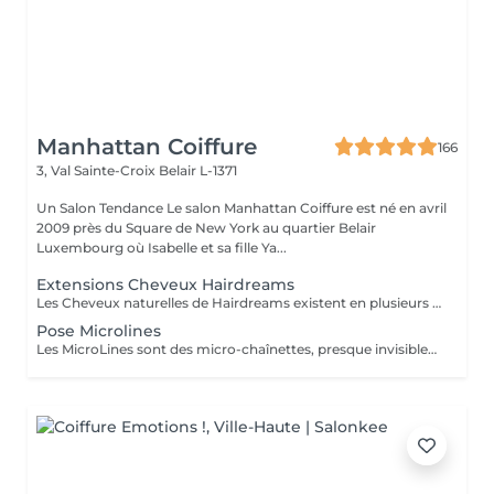
Manhattan Coiffure
166
3, Val Sainte-Croix
Belair L-1371
Un Salon Tendance Le salon Manhattan Coiffure est né en avril
2009 près du Square de New York au quartier Belair
Luxembourg où Isabelle et sa fille Ya...
Extensions Cheveux Hairdreams
Les Cheveux naturelles de Hairdreams existent en plusieurs variétés et qualités Venez au salon pour votre devis gratuit
Pose Microlines
Les MicroLines sont des micro-chaînettes, presque invisibles, sur lesquelles sont noués à la main des cheveux Hairdreams. Une fois la couleur et la structure choisies, elles sont fixées à vos cheveux et s´intègrent discrètement, dans une harmonie parfaite à la chevelure. Les microlines sont disponibles à partir de 1750 Euro