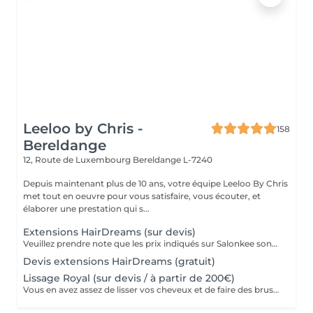
Leeloo by Chris -
158
Bereldange
12, Route de Luxembourg
Bereldange L-7240
Depuis maintenant plus de 10 ans, votre équipe Leeloo By Chris
met tout en oeuvre pour vous satisfaire, vous écouter, et
élaborer une prestation qui s...
Extensions HairDreams (sur devis)
Veuillez prendre note que les prix indiqués sur Salonkee sont communiqués à titre informatif et s'entendent de base. Ces derniers sont susceptibles de varier selon le diagnostic réalisé à votre arrivée au salon et l'expertise du professionnel à qui vous confiez votre beauté. Dans tous les cas, un devis précis vous sera proposé et toutes réalisations de prestations seront effectuées avec votre accord. Un grand merci d'avance pour votre compréhension. Au plaisir de vous revoir très vite.
Devis extensions HairDreams (gratuit)
Lissage Royal (sur devis / à partir de 200€)
Vous en avez assez de lisser vos cheveux et de faire des brushings au quotidien ? Les bienfaits de nos lissages sont nombreux, et ont comme atouts principales un gain de temps au quotidien, et l’avantage d’avoir des cheveux hydratés, brillants, et coiffés en tout temps et sans aucun effort ! Avec sa superbe composition à base d'acide hyaluronique et de protéine de soie, le lissage royal apporte hydratation et brillance à votre chevelure tout en lissant à 100% pour une durée moyenne de 7/8 mois ! Ses bienfaits : -Diminue la chute des cheveux -Diminue la casse des cheveux -Lisse à 100% -Organique, adapté aux enfants et femmes enceintes -Apporte une brillance extrême -Apporte de L'hydratation -Gain de temps au quotidien (adios les brushings et le lisseur) Prenez soin de vous !