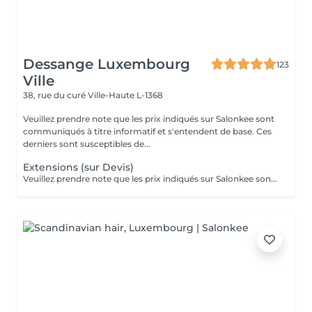
Dessange Luxembourg
123
Ville
38, rue du curé
Ville-Haute L-1368
Veuillez prendre note que les prix indiqués sur Salonkee sont
communiqués à titre informatif et s'entendent de base. Ces
derniers sont susceptibles de...
Extensions (sur Devis)
Veuillez prendre note que les prix indiqués sur Salonkee sont communiqués à titre informatif et s'entendent de base. Ces derniers sont susceptibles de varier selon le diagnostic réalisé à votre arrivée au salon et l'expertise du professionnel à qui vous confiez votre beauté. Dans tous les cas, un devis précis vous sera proposé et toutes réalisations de prestations seront effectuées avec votre accord.