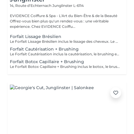
14, Route d‘Echternach
Junglinster L-6114
EVIDENCE Coiffure & Spa - L'Art du Bien-Être & de la Beauté
Offrez-vous bien plus qu'un rendez-vous : une véritable
expérience. Chez EVIDENCE Coiffu...
Forfait Lissage Brésilien
Le Forfait Lissage Brésilien inclus le lissage des cheveux. Le prix pourra varier en fonction de la longueur et densité des cheveux. Pour tout renseignement complémentaire, n'hésitez pas à nous appeler.
Forfait Cautérisation + Brushing
Le Forfait Cautérisation inclus la cautérisation, le brushing et le shampoing. Le prix pourra varier en fonction de la longueur des cheveux. Pour tout renseignement complémentaire, n'hésitez pas à nous appeler.
Forfait Botox Capillaire + Brushing
Le Forfait Botox Capillaire + Brushing inclus le botox, le brushing et le shampoing. Le prix pourra varier en fonction de la longueur des cheveux. Pour tout renseignement complémentaire, n'hésitez pas à nous appeler.