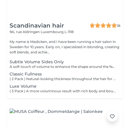
Scandinavian hair
18
9A, rue Aldringen
Luxembourg L-1118
My name is Madicken, and I have been running a hair salon in
Sweden for 10 years. Early on, I specialized in blonding, creating
soft blends, and achie...
Subtle Volume Sides Only
A soft touch of volume to enhance the shape around the face. Please remember to arrive with freshly washed hair and no products at the roots, ensuring the best possible result for your extension application.
Classic Fullness
( 2 Pack ) Natural-looking thickness throughout the hair for an effortlessly fuller feel.
Luxe Volume
( 3 Pack ) A more voluminous result with rich body and bounce throughout.