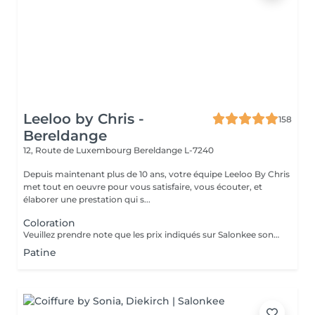
Leeloo by Chris -
158
Bereldange
12, Route de Luxembourg
Bereldange L-7240
Depuis maintenant plus de 10 ans, votre équipe Leeloo By Chris
met tout en oeuvre pour vous satisfaire, vous écouter, et
élaborer une prestation qui s...
Coloration
Veuillez prendre note que les prix indiqués sur Salonkee sont communiqués à titre informatif et s'entendent de base. Ces derniers sont susceptibles de varier selon le diagnostic réalisé à votre arrivée au salon et l'expertise du professionnel à qui vous confiez votre beauté. Dans tous les cas, un devis précis vous sera proposé et toutes réalisations de prestations seront effectuées avec votre accord. Un grand merci d'avance pour votre compréhension. Au plaisir de vous revoir très vite.
Patine