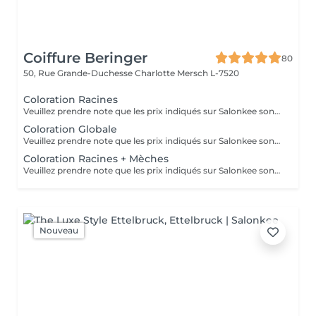
Coiffure Beringer
80
50, Rue Grande-Duchesse Charlotte
Mersch L-7520
Coloration Racines
Veuillez prendre note que les prix indiqués sur Salonkee sont communiqués à titre informatif et s'entendent de base. Ces derniers sont susceptibles de varier selon le diagnostic réalisé à votre arrivée au salon et l'expertise du professionnel à qui vous confiez votre beauté. Dans tous les cas, un devis précis vous sera proposé et toutes réalisations de prestations seront effectuées avec votre accord. Un grand merci d'avance pour votre compréhension. Au plaisir de vous recevoir très vite.
Coloration Globale
Veuillez prendre note que les prix indiqués sur Salonkee sont communiqués à titre informatif et s'entendent de base. Ces derniers sont susceptibles de varier selon le diagnostic réalisé à votre arrivée au salon et l'expertise du professionnel à qui vous confiez votre beauté. Dans tous les cas, un devis précis vous sera proposé et toutes réalisations de prestations seront effectuées avec votre accord. Un grand merci d'avance pour votre compréhension. Au plaisir de vous recevoir très vite.
Coloration Racines + Mèches
Veuillez prendre note que les prix indiqués sur Salonkee sont communiqués à titre informatif et s'entendent de base. Ces derniers sont susceptibles de varier selon le diagnostic réalisé à votre arrivée au salon et l'expertise du professionnel à qui vous confiez votre beauté. Dans tous les cas, un devis précis vous sera proposé et toutes réalisations de prestations seront effectuées avec votre accord. Un grand merci d'avance pour votre compréhension. Au plaisir de vous recevoir très vite.
Nouveau