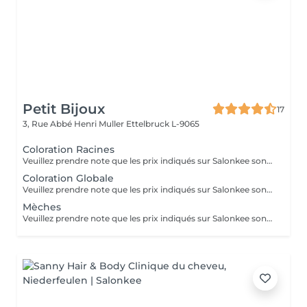
Petit Bijoux
17
3, Rue Abbé Henri Muller
Ettelbruck L-9065
Coloration Racines
Veuillez prendre note que les prix indiqués sur Salonkee sont communiqués à titre informatif et s'entendent de base. Ces derniers sont susceptibles de varier selon le diagnostic réalisé à votre arrivée au salon et l'expertise du professionnel à qui vous confiez votre beauté. Dans tous les cas, un devis précis vous sera proposé et toutes réalisations de prestations seront effectuées avec votre accord. Un grand merci d'avance pour votre compréhension. Au plaisir de vous recevoir très vite.
Coloration Globale
Veuillez prendre note que les prix indiqués sur Salonkee sont communiqués à titre informatif et s'entendent de base. Ces derniers sont susceptibles de varier selon le diagnostic réalisé à votre arrivée au salon et l'expertise du professionnel à qui vous confiez votre beauté. Dans tous les cas, un devis précis vous sera proposé et toutes réalisations de prestations seront effectuées avec votre accord. Un grand merci d'avance pour votre compréhension. Au plaisir de vous recevoir très vite.
Mèches
Veuillez prendre note que les prix indiqués sur Salonkee sont communiqués à titre informatif et s'entendent de base. Ces derniers sont susceptibles de varier selon le diagnostic réalisé à votre arrivée au salon et l'expertise du professionnel à qui vous confiez votre beauté. Dans tous les cas, un devis précis vous sera proposé et toutes réalisations de prestations seront effectuées avec votre accord. Un grand merci d'avance pour votre compréhension. Au plaisir de vous recevoir très vite.