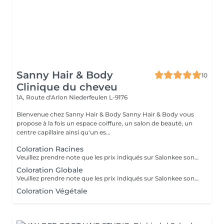
Sanny Hair & Body
10
Clinique du cheveu
1A, Route d'Arlon
Niederfeulen L-9176
Bienvenue chez Sanny Hair & Body Sanny Hair & Body vous
propose à la fois un espace coiffure, un salon de beauté, un
centre capillaire ainsi qu'un es...
Coloration Racines
Veuillez prendre note que les prix indiqués sur Salonkee sont communiqués à titre informatif et s'entendent de base. Ces derniers sont susceptibles de varier selon le diagnostic réalisé à votre arrivée au salon et l'expertise du professionnel à qui vous confiez votre beauté. Dans tous les cas, un devis précis vous sera proposé et toutes réalisations de prestations seront effectuées avec votre accord. Un grand merci d'avance pour votre compréhension. Au plaisir de vous recevoir très vite.
Coloration Globale
Veuillez prendre note que les prix indiqués sur Salonkee sont communiqués à titre informatif et s'entendent de base. Ces derniers sont susceptibles de varier selon le diagnostic réalisé à votre arrivée au salon et l'expertise du professionnel à qui vous confiez votre beauté. Dans tous les cas, un devis précis vous sera proposé et toutes réalisations de prestations seront effectuées avec votre accord. Un grand merci d'avance pour votre compréhension. Au plaisir de vous recevoir très vite.
Coloration Végétale