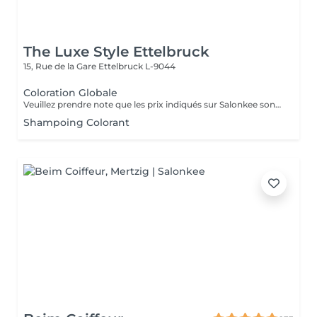
The Luxe Style Ettelbruck
15, Rue de la Gare
Ettelbruck L-9044
Coloration Globale
Veuillez prendre note que les prix indiqués sur Salonkee sont communiqués à titre informatif et s'entendent de base. Ces derniers sont susceptibles de varier selon le diagnostic réalisé à votre arrivée au salon et l'expertise du professionnel à qui vous confiez votre beauté. Dans tous les cas, un devis précis vous sera proposé et toutes réalisations de prestations seront effectuées avec votre accord. Un grand merci d'avance pour votre compréhension. Au plaisir de vous recevoir très vite.
Shampoing Colorant