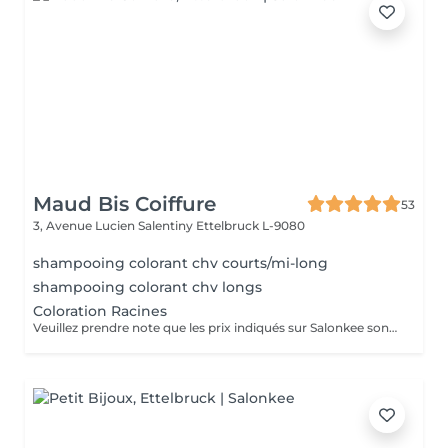
Maud Bis Coiffure
53
3, Avenue Lucien Salentiny
Ettelbruck L-9080
shampooing colorant chv courts/mi-long
shampooing colorant chv longs
Coloration Racines
Veuillez prendre note que les prix indiqués sur Salonkee sont communiqués à titre informatif et s'entendent de base. Ces derniers sont susceptibles de varier selon le diagnostic réalisé à votre arrivée au salon et l'expertise du professionnel à qui vous confiez votre beauté. Dans tous les cas, un devis précis vous sera proposé et toutes réalisations de prestations seront effectuées avec votre accord. Un grand merci d'avance pour votre compréhension. Au plaisir de vous recevoir très vite.