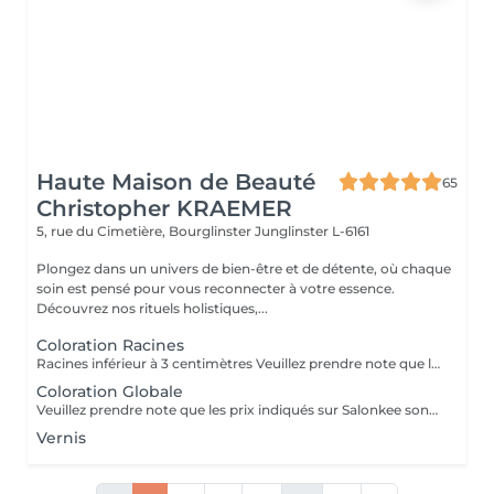
Haute Maison de Beauté
65
Christopher KRAEMER
5, rue du Cimetière, Bourglinster
Junglinster L-6161
Plongez dans un univers de bien-être et de détente, où chaque
soin est pensé pour vous reconnecter à votre essence.
Découvrez nos rituels holistiques,...
Coloration Racines
Racines inférieur à 3 centimètres Veuillez prendre note que les prix indiqués sur Salonkee sont communiqués à titre informatif et s'entendent de base. Ces derniers sont susceptibles de varier selon le diagnostic réalisé à votre arrivée au salon et l'expertise du professionnel à qui vous confiez votre beauté. Dans tous les cas, un devis précis vous sera proposé et toutes réalisations de prestations seront effectuées avec votre accord. Un grand merci d'avance pour votre compréhension. Au plaisir de vous recevoir très vite.
Coloration Globale
Veuillez prendre note que les prix indiqués sur Salonkee sont communiqués à titre informatif et s'entendent de base. Ces derniers sont susceptibles de varier selon le diagnostic réalisé à votre arrivée au salon et l'expertise du professionnel à qui vous confiez votre beauté. Dans tous les cas, un devis précis vous sera proposé et toutes réalisations de prestations seront effectuées avec votre accord. Un grand merci d'avance pour votre compréhension. Au plaisir de vous recevoir très vite.
Vernis