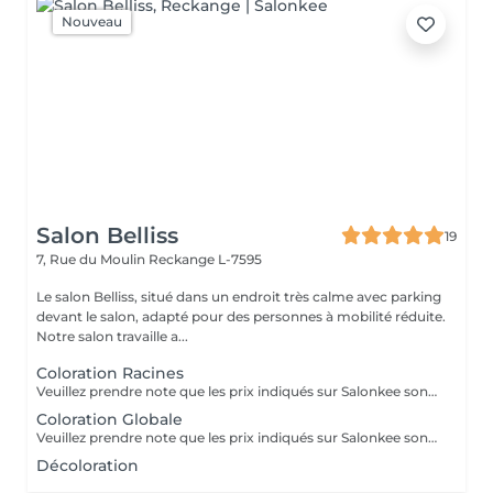
Nouveau
Salon Belliss
19
7, Rue du Moulin
Reckange L-7595
Le salon Belliss, situé dans un endroit très calme avec parking
devant le salon, adapté pour des personnes à mobilité réduite.
Notre salon travaille a...
Coloration Racines
Veuillez prendre note que les prix indiqués sur Salonkee sont communiqués à titre informatif et s'entendent de base. Ces derniers sont susceptibles de varier selon le diagnostic réalisé à votre arrivée au salon et l'expertise du professionnel à qui vous confiez votre beauté. Dans tous les cas, un devis précis vous sera proposé et toutes réalisations de prestations seront effectuées avec votre accord. Un grand merci d'avance pour votre compréhension. Au plaisir de vous recevoir très vite.
Coloration Globale
Veuillez prendre note que les prix indiqués sur Salonkee sont communiqués à titre informatif et s'entendent de base. Ces derniers sont susceptibles de varier selon le diagnostic réalisé à votre arrivée au salon et l'expertise du professionnel à qui vous confiez votre beauté. Dans tous les cas, un devis précis vous sera proposé et toutes réalisations de prestations seront effectuées avec votre accord. Un grand merci d'avance pour votre compréhension. Au plaisir de vous recevoir très vite.
Décoloration