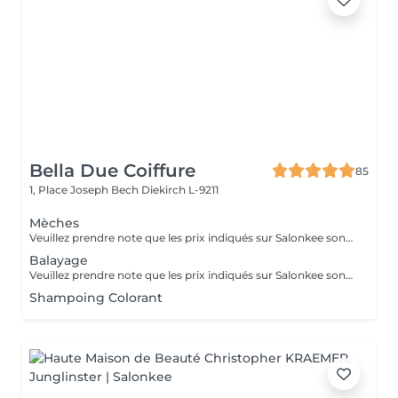
Bella Due Coiffure
85
1, Place Joseph Bech
Diekirch L-9211
Mèches
Veuillez prendre note que les prix indiqués sur Salonkee sont communiqués à titre informatif et s'entendent de base. Ces derniers sont susceptibles de varier selon le diagnostic réalisé à votre arrivée au salon et l'expertise du professionnel à qui vous confiez votre beauté. Dans tous les cas, un devis précis vous sera proposé et toutes réalisations de prestations seront effectuées avec votre accord. Un grand merci d'avance pour votre compréhension. Au plaisir de vous recevoir très vite.
Balayage
Veuillez prendre note que les prix indiqués sur Salonkee sont communiqués à titre informatif et s'entendent de base. Ces derniers sont susceptibles de varier selon le diagnostic réalisé à votre arrivée au salon et l'expertise du professionnel à qui vous confiez votre beauté. Dans tous les cas, un devis précis vous sera proposé et toutes réalisations de prestations seront effectuées avec votre accord. Un grand merci d'avance pour votre compréhension. Au plaisir de vous recevoir très vite.
Shampoing Colorant