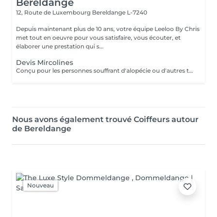
Bereldange
12, Route de Luxembourg
Bereldange L-7240
Depuis maintenant plus de 10 ans, votre équipe Leeloo By Chris
met tout en oeuvre pour vous satisfaire, vous écouter, et
élaborer une prestation qui s...
Devis Mircolines
Conçu pour les personnes souffrant d'alopécie ou d'autres troubles capillaires génétiques, le système Microlines est un nouveau système révolutionnaire conçu pour vous donner les résultats que vous souhaitez Le Microlines dure plus de 2 ans et redonne de la longueur et du volume à vos cheveux pour que vous puissiez retrouver confiance en vous et changer votre vie C'est un système d'extension de cheveux avec un ruban invisible qui vous donnera la longueur et le volume dont vos cheveux ont besoin pour être beaux. Le Microlines est un correcteur anti-chute révolutionnaire, offrant les meilleurs résultats sur le marché
Nous avons également trouvé Coiffeurs autour
de Bereldange
Nouveau