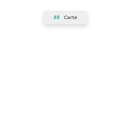
Carte
Société
Support
Équipe
&
Carrières
Référencer votre salon
Légal
Exercer le droit de rétractation
Conditions Générales