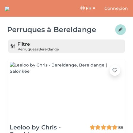
FR
Connexion
Perruques
à
Bereldange
Filtre
Perruques
à
Bereldange
Leeloo by Chris -
158