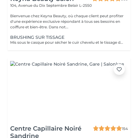
104, Avenue du Dix Septembre
Belair L-2550
Bienvenue chez Keyna Beauty, où chaque client peut profiter
d'une expérience exclusive répondant à tous ses besoins en
coiffure et bien-être. Dans not...
BRUSHING SUR TISSAGE
Mis sous le casque pour sécher le cuir chevelu et le tissage de manière efficace et confortable. Un diagnostic sur mesure + shampooing nourrissant, masque hydratant ,coiffage sérum et fixation finale. Important: cheveux sans tresse ni noeuds à l'arrivée; tout noeuds ou tressage entraîne l'annulation et 50% de la prestation est retenu. Toute arrivée retardée de 15-30 minutes ou plus entraînera l'annulation automatique du rendez-vous.
Centre Capillaire Noiré
154
Sandrine