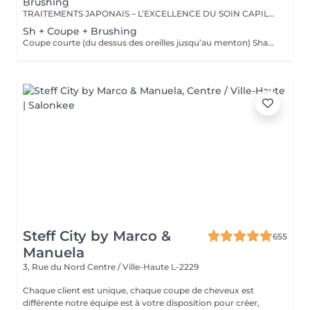
Brushing
TRAITEMENTS JAPONAIS – L’EXCELLENCE DU SOIN CAPILLAIRE Découvrez un univers de soins capillaires japonais haut de gamme, reconnus pour leur technologie avancée et leurs résultats exceptionnels. Des traitements sur-mesure conçus pour répondre aux besoins spécifiques de chaque chevelure : hydratation, réparation, discipline, cuir chevelu ou nutrition . Chaque traitement agit au cœur de la fibre capillaire pour révéler des cheveux visiblement plus sains, brillants et soyeux. -Nos différentes lignes de traitements : SMOOTH (Collagène) Pour les cheveux emmêlés, ternes ou difficiles à coiffer. • Démêle instantanément • Lisse la fibre capillaire • Apporte douceur et brillance • Toucher léger et soyeux REPAIR (CMADK / Kératine) Pour les cheveux sensibilisés, cassants ou très abîmés. • Répare intensément • Renforce la structure interne du cheveu • Reconstruit la fibre en profondeur • Redonne force et élasticité ANTI-FRIZZ (Céramides / 18-MEA) Pour les cheveux indisciplinés, sensibilisés à l’humidité. • Contrôle les frisottis • Réduit le volume excessif • Protège de l’humidité • Facilite le coiffage • Apporte souplesse et brillance SCALP (Hyaluron / Agents Purifiants) Pour rééquilibrer et purifier le cuir chevelu. Idéal en cas de démangeaisons, pellicules, sécheresse ou excès de sébum. • Apaise le cuir chevelu • Purifie en douceur • Rééquilibre la barrière protectrice naturelle • Favorise un environnement sain pour la pousse Veuillez noter : les tarifs peuvent varier selon la longueur des cheveux, la quantité de produit nécessaire et la complexité de la prestation. Supplément possible à partir de +15€. Pour toute demande spécifique, merci de nous contacter.
Sh + Coupe + Brushing
Coupe courte (du dessus des oreilles jusqu’au menton) Shampooing • Soin • Coupe • Brushing • Styling (Le soin est inclus dans le protocole de cette prestation. Le tarif n’est pas modifiable si la cliente choisit de ne pas le réaliser.) Tarif adapté selon les caractéristiques de la prestation.
Steff City by Marco &
655
Manuela
3, Rue du Nord
Centre / Ville-Haute L-2229
Chaque client est unique, chaque coupe de cheveux est
différente notre équipe est à votre disposition pour créer,