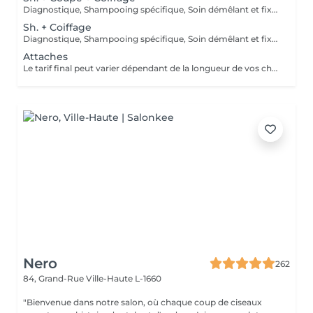
Diagnostique, Shampooing spécifique, Soin démêlant et fixation inclus. Veuillez prendre note que les prix indiqués sur Salonkee sont communiqués à titre informatif et s'entendent de base. Ces derniers sont susceptibles de varier selon le diagnostic réalisé à votre arrivée au salon et l'expertise du professionnel à qui vous confiez votre beauté. Dans tous les cas, un devis précis vous sera proposé et toutes réalisations de prestations seront effectuées avec votre accord.
Sh. + Coiffage
Diagnostique, Shampooing spécifique, Soin démêlant et fixation inclus. Veuillez prendre note que les prix indiqués sur Salonkee sont communiqués à titre informatif et s'entendent de base. Ces derniers sont susceptibles de varier selon le diagnostic réalisé à votre arrivée au salon et l'expertise du professionnel à qui vous confiez votre beauté. Dans tous les cas, un devis précis vous sera proposé et toutes réalisations de prestations seront effectuées avec votre accord.
Attaches
Le tarif final peut varier dépendant de la longueur de vos cheveux ainsi que des soins et produits utilisés.
Nero
262
84, Grand-Rue
Ville-Haute L-1660
"Bienvenue dans notre salon, où chaque coup de ciseaux