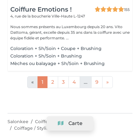
Coiffure Emotions !
155
4, rue de la boucherie
Ville-Haute L-1247
Nous sommes présents au Luxembourg depuis 20 ans. Vito
Dattoma, gérant, excelle depuis 35 ans dans la coiffure avec une
équipe fidèle et performante. ...
Coloration + Sh/Soin + Coupe + Brushing
Coloration + Sh/Soin + Brushing
Mèches ou balayage + Sh/Soin + Brushing
«
1
2
3
4
...
9
»
Salonkee
Coiffeurs
Bereldange
Carte
Coiffage / Styling