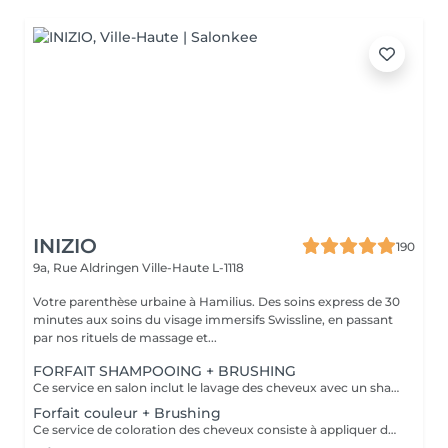
INIZIO
190
9a, Rue Aldringen
Ville-Haute L-1118
Votre parenthèse urbaine à Hamilius. Des soins express de 30
minutes aux soins du visage immersifs Swissline, en passant
par nos rituels de massage et...
FORFAIT SHAMPOOING + BRUSHING
Ce service en salon inclut le lavage des cheveux avec un shampoing et un après-shampoing pour nettoyer et nourrir, suivi d'un brushing professionnel réalisé avec un sèche-cheveux et des brosses pour coiffer les cheveux. Le brushing crée une finition lisse, brillante et volumineuse, adaptée au look désiré, que ce soit lisse, ondulé ou bouclé. Cheveux courts : jusqu'à la nuque Cheveux mi-longs : jusqu'aux épaules Cheveux longs : en dessous des épaules Cheveux très longs : jusqu'au milieu du dos
Forfait couleur + Brushing
Ce service de coloration des cheveux consiste à appliquer des produits colorants professionnels de la marque reconnue Davines pour changer, sublimer ou rafraîchir la couleur des cheveux, assurant des résultats éclatants et durables. Davines propose des produits de coloration avec et sans ammoniaque. Veuillez choisir parmi les options suivantes. Note : si vous souhaitez compléter votre look par une coupe de cheveux, veuillez sélectionner l'option de service séparée "Coupe femme (en supplément de la coloration/mèches)" dans notre menu de services.