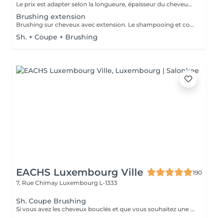
Le prix est adapter selon la longueure, épaisseur du cheveux. Un supplément est ajouté sil y a utilisation dun outil chauffant ( plaque lissante ou boucleur). Compris dans le pris shampooing, conditionneur, produit coiffant et finition.
Brushing extension
Brushing sur cheveux avec extension. Le shampooing et conditionneur sont compris dans le prix.
Sh. + Coupe + Brushing
EACHS Luxembourg Ville
190
7, Rue Chimay
Luxembourg L-1333
Sh. Coupe Brushing
Si vous avez les cheveux bouclés et que vous souhaitez une coupe sur cheveux secs et une mise en valeur de vos boucles avec les produits adéquats et un séchage au diffuseur, merci de vous diriger vers le service « bar à boucles »