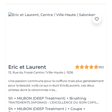
Eric et Laurent
953
13, Rue du Fossé
Centre / Ville-Haute L-1536
Une passion commune pour la coiffure mais plus généralement
pour la beauté, voilà ce qui a réuni Eric&Laurent, ces deux
artistes dont la renommée n'es...
Sh + MILBON (DEEP Treatment) + Brushing
TRAITEMENTS JAPONAIS – L’EXCELLENCE DU SOIN CAPILLAIRE Découvrez un univers de soins capillaires japonais haut de gamme, reconnus pour leur technologie avancée et leurs résultats exceptionnels. Des traitements sur-mesure conçus pour répondre aux besoins spécifiques de chaque chevelure : hydratation, réparation, discipline, cuir chevelu ou nutrition . Chaque traitement agit au cœur de la fibre capillaire pour révéler des cheveux visiblement plus sains, brillants et soyeux. -Nos différentes lignes de traitements : SMOOTH (Collagène) Pour les cheveux emmêlés, ternes ou difficiles à coiffer. • Démêle instantanément • Lisse la fibre capillaire • Apporte douceur et brillance • Toucher léger et soyeux REPAIR (CMADK / Kératine) Pour les cheveux sensibilisés, cassants ou très abîmés. • Répare intensément • Renforce la structure interne du cheveu • Reconstruit la fibre en profondeur • Redonne force et élasticité ANTI-FRIZZ (Céramides / 18-MEA) Pour les cheveux indisciplinés, sensibilisés à l’humidité. • Contrôle les frisottis • Réduit le volume excessif • Protège de l’humidité • Facilite le coiffage • Apporte souplesse et brillance SCALP (Hyaluron / Agents Purifiants) Pour rééquilibrer et purifier le cuir chevelu. Idéal en cas de démangeaisons, pellicules, sécheresse ou excès de sébum. • Apaise le cuir chevelu • Purifie en douceur • Rééquilibre la barrière protectrice naturelle • Favorise un environnement sain pour la pousse Veuillez noter : les tarifs peuvent varier selon la longueur des cheveux, la quantité de produit nécessaire et la complexité de la prestation. Supplément possible à partir de +15€. Pour toute demande spécifique, merci de nous contacter.
Sh + MILBON (DEEP Treatment ) + Coupe +