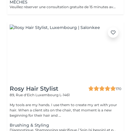
MÈCHES
Veuillez réserver une consultation gratuite de 15 minutes avant votre rendez-vous afin de discuter de vos objectifs capillaires et de garantir les meilleurs résultats. Cette technique consiste à appliquer des papiers d’aluminium sur l’ensemble de la chevelure — à l’avant, à l’arrière, en dessous et sur les côtés. Elle crée un effet global beaucoup plus clair et constitue l’option privilégiée par les clientes souhaitant un résultat blond spectaculaire. Remarque : ce service comprend le shampooing et le brushing. Si vous souhaitez une coupe de cheveux pour parfaire votre look, veuillez sélectionner séparément l’option « Coupe femme (en complément d’une coloration ou de mèches) » dans notre menu de services.
Rosy Hair Stylist
170
89, Rue d'Eich
Luxembourg L-1461
My tools are my hands. I use them to create my art with your
hair. When a client sits on the chair, that moment is a new
beginning for their hair and ...
Brushing & Styling
Diagnostique, Shampooing spécifique / Soin (si besoin) et produits de coiffage inclus.