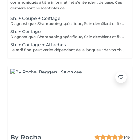
communiqués à titre informatif et s'entendent de base. Ces
derniers sont susceptibles de...
Sh. + Coupe + Coiffage
Diagnostique, Shampooing spécifique, Soin démêlant et fixation inclus. Veuillez prendre note que les prix indiqués sur Salonkee sont communiqués à titre informatif et s'entendent de base. Ces derniers sont susceptibles de varier selon le diagnostic réalisé à votre arrivée au salon et l'expertise du professionnel à qui vous confiez votre beauté. Dans tous les cas, un devis précis vous sera proposé et toutes réalisations de prestations seront effectuées avec votre accord.
Sh. + Coiffage
Diagnostique, Shampooing spécifique, Soin démêlant et fixation inclus. Veuillez prendre note que les prix indiqués sur Salonkee sont communiqués à titre informatif et s'entendent de base. Ces derniers sont susceptibles de varier selon le diagnostic réalisé à votre arrivée au salon et l'expertise du professionnel à qui vous confiez votre beauté. Dans tous les cas, un devis précis vous sera proposé et toutes réalisations de prestations seront effectuées avec votre accord.
Sh. + Coiffage + Attaches
Le tarif final peut varier dépendant de la longueur de vos cheveux ainsi que des soins et produits utilisés.
By Rocha
149