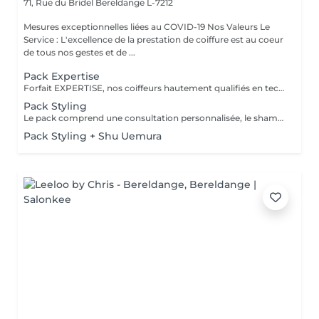
71, Rue du Bridel
Bereldange L-7212
Mesures exceptionnelles liées au COVID-19 Nos Valeurs Le
Service : L'excellence de la prestation de coiffure est au coeur
de tous nos gestes et de ...
Pack Expertise
Forfait EXPERTISE, nos coiffeurs hautement qualifiés en technique anglo-saxonne, en formation continu et diplômés d’une académie anglaise à Paris. Vous offre une séance d’une heure avec votre coach en suivi beauté. Ce pack inclus : 1 h de prestation Un diagnostique personnalisé Shampoing spécifique Haircare Conditioner spécifique Produit de coiffage Coupe Styling Produit de finition
Pack Styling
Le pack comprend une consultation personnalisée, le shampooing et le conditionneur spécifiques REDKEN , le séchage et les produits de styling REDKEN * Tarifs à titre indicatifs à confirmer après la consultation personnalisée établit auprès de votre coiffeur/stylist/spécialiste * La direction se réserve le droit d’apporter des modifications pour le bon fonctionnement du salon
Pack Styling + Shu Uemura