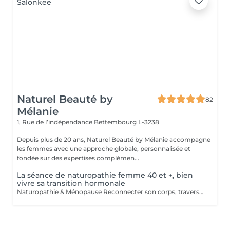
Naturel Beauté by
82
Mélanie
1, Rue de l’indépendance
Bettembourg L-3238
Depuis plus de 20 ans, Naturel Beauté by Mélanie accompagne
les femmes avec une approche globale, personnalisée et
fondée sur des expertises complémen...
La séance de naturopathie femme 40 et +, bien
vivre sa transition hormonale
Naturopathie & Ménopause Reconnecter son corps, traverser en conscience Accompagner le corps, apaiser l'esprit, honorer cette nouvelle étape. La ménopause n'est pas une fin, c'est une transition. Un changement profond, parfois déstabilisant, mais aussi une occasion de renouer avec soi-même, de se recentrer sur ses besoins, son énergie, son rythme. Je vous propose un accompagnement global, doux et naturel, basé sur la naturopathie, l'écoute et des outils de mieux-être adaptés à votre histoire. Un accompagnement global et sur-mesure Chaque femme vit cette période différemment. C'est pourquoi mon accompagnement prend en compte : - Vos symptômes physiques (bouffées de chaleur, prise de poids, troubles du sommeil, sécheresse, fatigue) - Vos émotions (irritabilité, anxiété, perte de repères, tristesse) - Vos besoins profonds (équilibre hormonal, bien-être digestif, gestion du stress, ancrage, acceptation de soi) Mon approche mêle : - Bilan de vitalité naturopathique - Conseils alimentaires doux et respectueux - Soutien par les plantes (phyto, gemmo, huiles essentielles) - Exercices de respiration, relaxation, ancrage - Suggestions de rituels et routines bien-être simples à intégrer au quotidien Une femme ménopausée est une femme puissante Ce n'est pas un déclin, c'est une renaissance, un changement de saison intérieure. Mon rôle est de vous aider à vivre cette étape avec sérénité, clarté et vitalité, en respectant vos besoins, vos rythmes, votre unicité. Offrez-vous un accompagnement bienveillant et naturel. Je vous propose un bilan initial suivi de séances régulières ou ponctuelles, selon votre rythme et vos objectifs. > Contactez-moi pour échanger librement autour de vos besoins ou pour réserver une première rencontre.