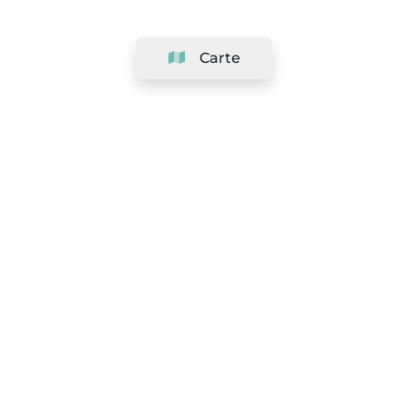
Carte
Société
Support
Équipe
&
Carrières
Référencer votre salon
Légal
Exercer le droit de rétractation
Conditions Générales