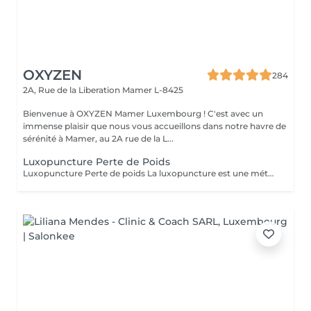
OXYZEN
284
2A, Rue de la Liberation
Mamer L-8425
Bienvenue à OXYZEN Mamer Luxembourg ! C'est avec un
immense plaisir que nous vous accueillons dans notre havre de
sérénité à Mamer, au 2A rue de la L...
Luxopuncture Perte de Poids
Luxopuncture Perte de poids La luxopuncture est une méthode douce et non invasive qui aide à réguler l'appétit, réduire les fringales et rééquilibrer le métabolisme. Idéale pour accompagner une perte de poids progressive, elle agit également sur le stress et les compulsions alimentaires. Chaque séance est adaptée à vos besoins afin de vous accompagner en douceur vers un meilleur équilibre et des résultats durables. Un accompagnement naturel pour retrouver légèreté, équilibre et bien-être au quotidien.