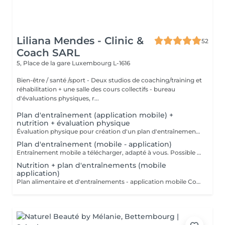
Liliana Mendes - Clinic &
52
Coach SARL
5, Place de la gare
Luxembourg L-1616
Bien-être / santé /sport - Deux studios de coaching/training et
réhabilitation + une salle des cours collectifs - bureau
d'évaluations physiques, r...
Plan d'entraînement (application mobile) +
nutrition + évaluation physique
Évaluation physique pour création d'un plan d'entraînement et alimentaire (application mobile a télécharger) VALABLE 1 MOIS!!! +00352 691 60 25 60 (whatsapp) ou clinic.coach@lilianamendes.eu
Plan d'entraînement (mobile - application)
Entraînement mobile a télécharger, adapté à vous. Possible de faire a la maison ou dans an outre fitness Explications en vidéo de chaque movements de votre Entraînement Tous les coordonnées donnés par téléphone pour réalisation de votre programme d'entraînement personnalisé (questionnaire) VALABLE 1 MOIS !!! CONTACTEZ NOUS +691 60 26 60 ou clinic.coach@lilianamendes.eu
Nutrition + plan d'entraînements (mobile
application)
Plan alimentaire et d'entraînements - application mobile Coordonnées donné par téléphone pour élaboration d'un programme d'alimentation et alimentaire personnalisé (questionnaire) VALABLE POUR 1 MOIS !!! CONTACTEZ NOUS - +352 691 60 25 60 ( whatsapp) ou clinic.coach@lilianamendes.eu