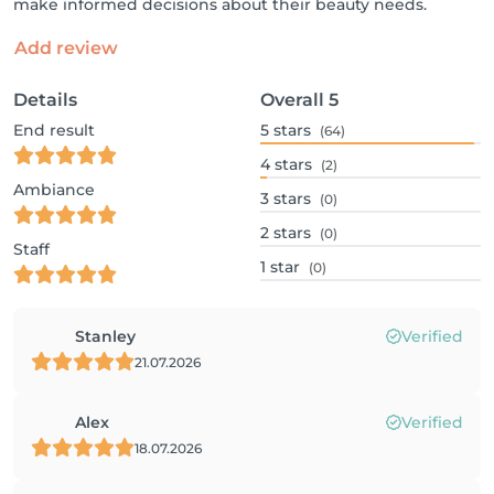
make informed decisions about their beauty needs.
Add review
Details
Overall
5
End result
5
stars
(64)
4
stars
(2)
Ambiance
3
stars
(0)
2
stars
(0)
Staff
1
star
(0)
Stanley
Verified
21.07.2026
Alex
Verified
18.07.2026