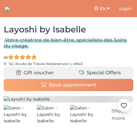
EN
Login
Layoshi by Isabelle
Votre créatrice de bien-être, spécialiste des Soins
du visage.
66
141, Route de Trèves
Niederanven L-6940
Gift voucher
Special Offers
Book appointment
Show
more