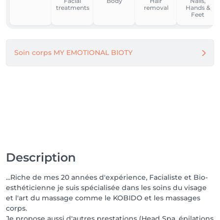
Facial
Body
Hair
Nails,
sera mis en place pour toute réservation à partir du 
treatments
removal
Hands &
10 juin 2026.

Feet
Quelque soit la raison (maladie, imprévu, urgence, 
menstruations etc...) l'acompte sera encaissé comme 
Soin corps MY EMOTIONAL BIOTY
suit:

RDV annulé - de 24h = 30% de la prestation totale

No Show = 50% de la prestation totale

MERCI DE VOTRE COMPREHENSION

Isabelle 
Description
...Riche de mes 20 années d'expérience, Facialiste et Bio-
esthéticienne je suis spécialisée dans les soins du visage
et l'art du massage comme le KOBIDO et les massages
corps.
Je propose aussi d'autres prestations (Head Spa, épilations