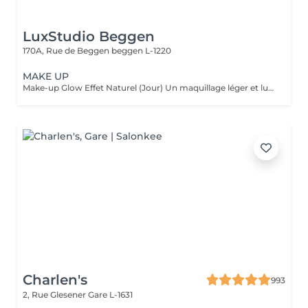
LuxStudio Beggen
170A, Rue de Beggen
beggen L-1220
MAKE UP
Make-up Glow Effet Naturel (Jour) Un maquillage léger et lumineux qui sublime votre beauté naturelle. Idéal pour la journée, rendez-vous professionnels ou shootings naturels. Teint unifié, regard réveillé, sans surcharge. Frais, discret et élégant. Make-up Glamour Événements & Soirées Un maquillage sophistiqué avec une tenue renforcée, parfait pour fêtes, mariages ou séances photo. Association d'un teint parfait, d'un regard travaillé et de corrections subtiles pour un effet wow qui reste naturel. Élégance, intensité et mise en valeur. Make-up Luxe Haute Définition & Longue Durée Un maquillage professionnel avec préparation complète de la peau, correction des volumes, camouflage des imperfections et mise en lumière des traits. Tenue extrême, idéal pour caméras HD, mariée, ou occasions exigeantes. Finition impeccable, résultat haut de gamme.
Charlen's
993
2, Rue Glesener
Gare L-1631