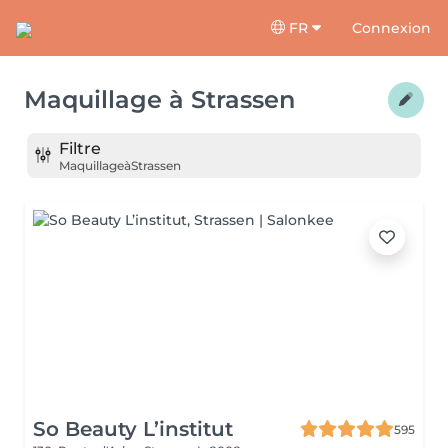
FR
Connexion
Maquillage
à
Strassen
Filtre
Maquillage
à
Strassen
So Beauty L’institut
595