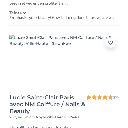
besoin et veulent en profiter tran...
Teinture
Emphasize your beauty! How is tinting done? - brows are washed - tinting is performed - excess paint is removed - brows are styled Age restrictions: recommended age from 14 years. Post procedure recommendations: do not wash brows and do not put on makeup for 12 hours. Frequency: once in 3 weeks.
Lucie Saint-Clair Paris
310
avec NM Coiffure / Nails &
Beauty
25C, boulevard Royal
Ville-Haute L-2449
Maquillage by Lucie saint clair