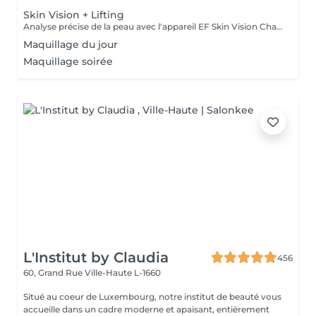
Skin Vision + Lifting
Analyse précise de la peau avec l'appareil EF Skin Vision Chaque peau étant unique, nous analysons ensemble les besoins actuels de votre peau. L'appareil diagnostic effectue une analyse complète. Il détermine l'identité de votre peau en quelques minutes, en se basant sur 9 paramètres spécifiques: hydratation, excès de sébum, élasticité, desquamation, pores, taches pigmentaires, rides pattes d'oie, rides du front, couperose. Soin anti-âge liftant pour une peau plus ferme. Les produits pénètrent profondément grâce au, Sono Lifter qui permet également d'agir sur les cicatrices d'acné. Le relâchement de la peau, les rides et les rides d'expression sont atténuées grâce au RF Tightener. Pour raffermir et redessiner l'ovale du visage.
Maquillage du jour
Maquillage soirée
L'Institut by Claudia
456
60, Grand Rue
Ville-Haute L-1660
Situé au coeur de Luxembourg, notre institut de beauté vous
accueille dans un cadre moderne et apaisant, entièrement