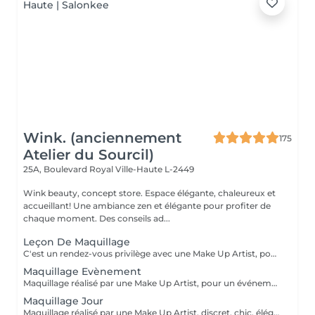
Wink. (anciennement
175
Atelier du Sourcil)
25A, Boulevard Royal
Ville-Haute L-2449
Wink beauty, concept store. Espace élégante, chaleureux et
accueillant! Une ambiance zen et élégante pour profiter de
chaque moment. Des conseils ad...
Leçon De Maquillage
C'est un rendez-vous privilège avec une Make Up Artist, pour vous guider dans le choix de votre maquillage et vous apprendre à vous maquiller facilement.
Maquillage Evènement
Maquillage réalisé par une Make Up Artist, pour un événement ( Soirée, Anniversaire, Halloween, Mariage, fêtes de fin d'années...)
Maquillage Jour
Maquillage réalisé par une Make Up Artist, discret, chic, élégant, afin de sublimer votre visage.