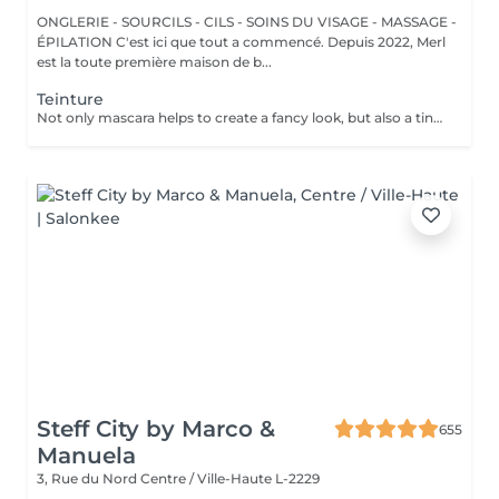
ONGLERIE - SOURCILS - CILS - SOINS DU VISAGE - MASSAGE -
ÉPILATION C'est ici que tout a commencé. Depuis 2022, Merl
est la toute première maison de b...
Teinture
Not only mascara helps to create a fancy look, but also a tinting of your lashes! How is the lashes tinting done? - lashes are washed - eye cream is applied - the tape and patches are applied - tinting - the tape and patches are removed Age restrictions: recommended to do from 14 years. Post procedure recommendations: do not wet eyelashes 24 hours after the procedure. Frequency: once in 2-3 weeks.
Steff City by Marco &
655
Manuela
3, Rue du Nord
Centre / Ville-Haute L-2229