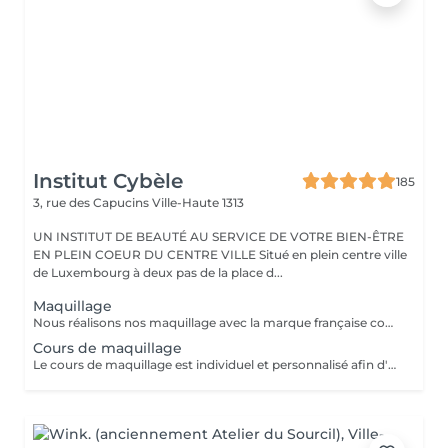
Institut Cybèle
185
3, rue des Capucins
Ville-Haute 1313
UN INSTITUT DE BEAUTÉ AU SERVICE DE VOTRE BIEN-ÊTRE
EN PLEIN COEUR DU CENTRE VILLE Situé en plein centre ville
de Luxembourg à deux pas de la place d...
Maquillage
Nous réalisons nos maquillage avec la marque française couleur caramel. Couleur caramel est la marque naturelle et bio de référence. Couleur Caramel propose des produits de beauté de haute qualité respectant la nature, l'homme et les animaux. Plus qu'une marque de maquillage, ses produits permettent de traiter la peau grâce à des formules riches en actifs bio. On y retrouve des des actifs végétaux tels que l'huile d'argan bio, l'huile d'abricot et d'avocat bio ou encore l'acide hyaluronique naturelle... qui sont tous reconnus pour leurs propriétés régénérantes, nourrissantes, illuminatrices ou anti-âge.
Cours de maquillage
Le cours de maquillage est individuel et personnalisé afin d'apprendre les bons gestes et de choisir les bons produits adaptés à sa peau et son visage. Ce cours offre une bonne base aux débutantes et permet aux plus confirmés de se perfectionner. Nous réalisons nos cours de maquillage avec la marque française couleur caramel. Couleur caramel est la marque naturelle et bio de référence. Couleur Caramel propose des produits de beauté de haute qualité respectant la nature, l'homme et les animaux. Plus qu'une marque de maquillage, ses produits permettent de traiter la peau grâce à des formules riches en actifs bio. On y retrouve des des actifs végétaux tels que l'huile d'argan bio, l'huile d'abricot et d'avocat bio ou encore l'acide hyaluronique naturelle... qui sont tous reconnus pour leurs propriétés régénérantes, nourrissantes, illuminatrices ou anti-âge.