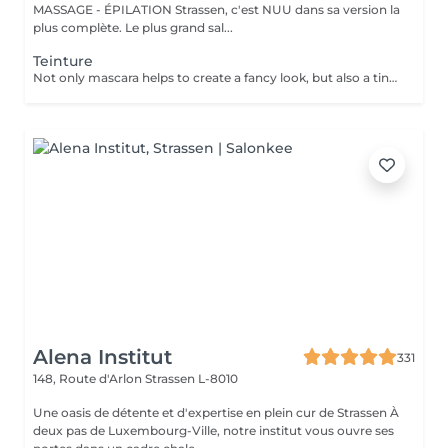
MASSAGE - ÉPILATION Strassen, c'est NUU dans sa version la
plus complète. Le plus grand sal...
Teinture
Not only mascara helps to create a fancy look, but also a tinting of your lashes! How is the lashes tinting done? - lashes are washed - eye cream is applied - the tape and patches are applied - tinting - the tape and patches are removed Age restrictions: recommended to do from 14 years. Post procedure recommendations: do not wet eyelashes 24 hours after the procedure. Frequency: once in 2-3 weeks.
Alena Institut
331
148, Route d'Arlon
Strassen L-8010
Une oasis de détente et d'expertise en plein cur de Strassen À
deux pas de Luxembourg-Ville, notre institut vous ouvre ses