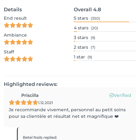
Details
Overall
4.8
End result
5
stars
(350)
4
stars
(20)
Ambiance
3
stars
(9)
2
stars
(7)
Staff
1
star
(9)
Highlighted reviews:
Priscilla
Verified
1.12.2021
Je recommande vivement, personnel au petit soins
pour sa clientèle et résultat net et magnifique ❤️
Betel Nails
replied
: