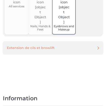
All services
Nails, Hands &
Eyebrows and
Feet
Makeup
Extension de cils et browlift
Information