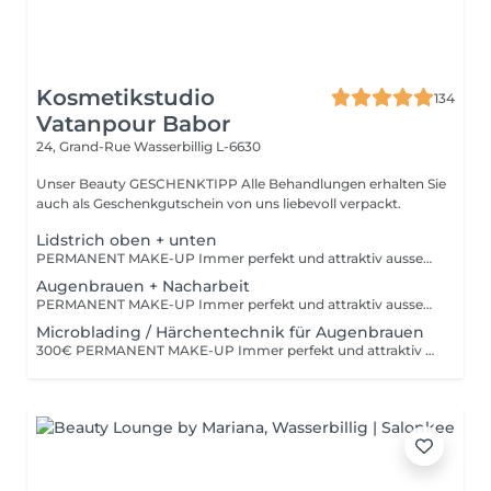
Kosmetikstudio
134
Vatanpour Babor
24, Grand-Rue
Wasserbillig L-6630
Unser Beauty GESCHENKTIPP Alle Behandlungen erhalten Sie
auch als Geschenkgutschein von uns liebevoll verpackt.
Lidstrich oben + unten
PERMANENT MAKE-UP Immer perfekt und attraktiv aussehen! Von supernatürlich bis ausdrucksstark. Wir pigmentieren mit lichtstabilen, natürlichen, mineralischen Farben one Konservierungsstoffe. Ausführliche und typgerechte Beratung zur optimalen Form und zum passenden Farbton.
Augenbrauen + Nacharbeit
PERMANENT MAKE-UP Immer perfekt und attraktiv aussehen! Von supernatürlich bis ausdrucksstark. Wir pigmentieren mit lichtstabilen, natürlichen, mineralischen Farben one Konservierungsstoffe. Ausführliche und typgerechte Beratung zur optimalen Form und zum passenden Farbton.
Microblading / Härchentechnik für Augenbrauen
300€ PERMANENT MAKE-UP Immer perfekt und attraktiv aussehen! Von supernatürlich bis ausdrucksstark. Wir pigmentieren mit lichtstabilen, natürlichen, mineralischen Farben one Konservierungsstoffe. Ausführliche und typgerechte Beratung zur optimalen Form und zum passenden Farbton.