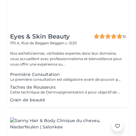
Eyes & Skin Beauty
10
170 A, Rue de Beggen
Beggen L-1220
Nos esthéticiennes, véritables expertes dans leur domaine,
vous accueillent avec professionnalisme et bienveillance pour
vous offrir une expérience su...
Première Consultation
La première consultation est obligatoire avant de pouvoir prendre un rendez-vous pour la dermo-pigmentation.
Taches de Rousseurs
Cette technique de Dermopigmentation à pour objectif de donner l'illusion d'avoir de vraies tâches de rousseur dans le but de rehausser le teint, accentuer celles qui sont déja existantes et faire ressortir les pommettes. Elles donnent une effet « bonne mine » instantanément. Elles restent un minimum de 3 à 5 ans et commencent à disparaitre à partir de 3 ans. Elles ne présentent aucun risque car elles se pattinent très bien avec le temps et ne nécessitent pas forcément de retouche.
Grain de beauté