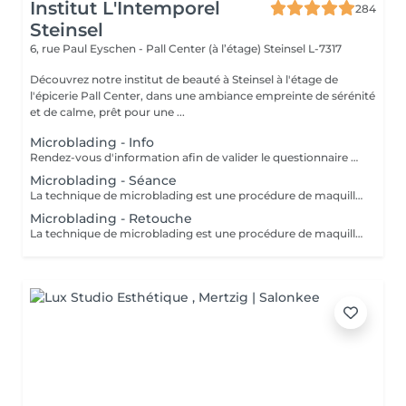
Institut L'Intemporel
284
Steinsel
6, rue Paul Eyschen - Pall Center (à l’étage)
Steinsel L-7317
Découvrez notre institut de beauté à Steinsel à l'étage de
l'épicerie Pall Center, dans une ambiance empreinte de sérénité
et de calme, prêt pour une ...
Microblading - Info
Rendez-vous d'information afin de valider le questionnaire médical et les contre-indications, validation de la couleur et de la forme des sourcils, réponses aux éventuelles interrogations. L'acompte sera restitué entièrement lors de votre venue, si vous n'annulez pas il sera conservé.
Microblading - Séance
La technique de microblading est une procédure de maquillage semi permanent réalisé entièrement à la main à l'aide d'un "stylo" muni de micro-aiguilles. La praticienne dessine poil à poil l'ensemble du sourcil afin de redonner au regard toute son intensité et sa ligne naturelle. Cette technique permet de redessiner entièrement un sourcil soit de combler les éventuels trous. Un résultat des plus naturel grâce à la finesse de la lame et donc au dessin de chaque poil. Effet trompe l'il garanti! POSSIBILITES DE RDV A STEINFORT OU OBERPALLEN
Microblading - Retouche
La technique de microblading est une procédure de maquillage semi-permanent réalisé entièrement à la main à l'aide d'un "stylo" muni de micro-aiguilles. La praticienne dessine poil à poil l'ensemble du sourcil afin de redonner au regard toute son intensité et sa ligne naturelle. Cette technique permet de redessiner entièrement un sourcil soit de combler les éventuels trous. Un résultat des plus naturel grâce à la finesse de la lame et donc au dessin de chaque poil. Effet trompe l'oeil garanti!