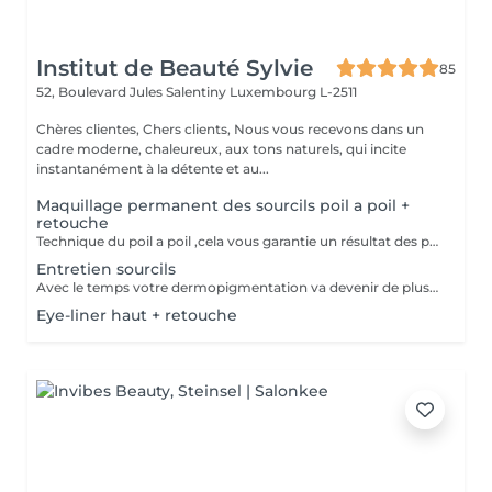
Institut de Beauté Sylvie
85
52, Boulevard Jules Salentiny
Luxembourg L-2511
Chères clientes, Chers clients, Nous vous recevons dans un
cadre moderne, chaleureux, aux tons naturels, qui incite
instantanément à la détente et au...
Maquillage permanent des sourcils poil a poil +
retouche
Technique du poil a poil ,cela vous garantie un résultat des plus naturel. prévoir une retouche le mois suivant.
Entretien sourcils
Avec le temps votre dermopigmentation va devenir de plus en plus clair ,pour le retrouver comme au premier jour cette petite retouche sera nécessaire.
Eye-liner haut + retouche