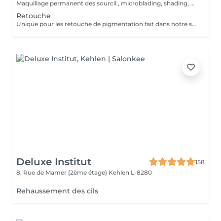
Maquillage permanent des sourcil , microblading, shading, powder ou mixte . Avant de prendre cette prestation il est impératif de prendre un rdv conseil .
Retouche
Unique pour les retouche de pigmentation fait dans notre shop Wink. Pour les service exécuter dans un autre institut prendre un rdv conseille.
Deluxe Institut
158
8, Rue de Mamer (2ème étage)
Kehlen L-8280
Rehaussement des cils