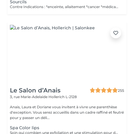
Sourcils
Contre Indications : *enceinte, allaitement *cancer *médicaments anticoagulants Pas de retouche comprise dans le prix. Pas d'alcool le jour avant. Si vous souhaitez une crème anesthésiante, il faudra une ordonnance médicale ( obligé par la loi ) pour éviter des allergies/réactions aux crèmes. Vous devez vous même acheter la crème en pharmacie. Post traitement : *mettre pendant 1 semaine une crème que vous acheter ici.
Le Salon d’Anais
255
3, rue Marie-Adelaïde
Hollerich L-2128
Anais, Laura et Doriane vous invitent à vivre une parenthèse
d'exception. Vous serez accueillis dans un cadre raffiné et feutré
pour y passer un déli...
Spa Color lips
Soin qui combien une exfoliation et une stimulation pour des lèvres douces et hydratées durant 10 jours. Plus souvent connu sous le non de Henna Lips, cette technique hydrate et pigmente les lèvres SANS utilisation d'aiguilles. Des lèvres traités, douces, lisses et repulpés sans douleur avec un effet Lip Sticks longue durée (de 12 à 72h). Avec un bon entretien survient une pigmentation progressive pour des lèvres gourmandes dès le réveil.