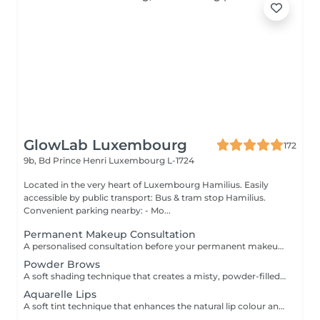
GlowLab Luxembourg
172
9b, Bd Prince Henri
Luxembourg L-1724
Located in the very heart of Luxembourg Hamilius. Easily
accessible by public transport: Bus & tram stop Hamilius.
Convenient parking nearby: - Mo...
Permanent Makeup Consultation
A personalised consultation before your permanent makeup procedure, focused on creating a precise and natural result tailored to your features. We assess facial proportions, skin type, and desired outcome, and define the ideal shape and pigment to ensure a refined, balanced look. WHAT IS INCLUDED: - Face analysis and aesthetic assessment - Shape design and correction - Pigment selection - Procedure and healing guidance IMPORTANT: Complimentary consultation. Can be performed on the same day as the procedure.
Powder Brows
A soft shading technique that creates a misty, powder-filled effect, similar to lightly filled-in brows. Enhances shape, adds density, and delivers a clean, well-defined yet natural look. DURATION & MAINTENANCE: - Results last approximately 1-2 years, depending on skin type and lifestyle - A Touch-Up Session is required after 4-6 weeks to refine the shape and colour - Annual refresh is recommended to maintain optimal results BENEFITS: - Soft, natural definition - Fuller-looking brows - Long-lasting result - Low-maintenance routine INDICATIONS: - Sparse or uneven brows - Lack of definition - Desire for a soft makeup effect CONTRAINDICATIONS: - Pregnancy and breastfeeding - Active skin conditions - Open wounds in the area - Blood clotting disorders POST-CARE: - Avoid water and sweating for several days - Do not touch or pick the area - Apply recommended healing products - Avoid sun exposure during healing.
Aquarelle Lips
A soft tint technique that enhances the natural lip colour and shape with a sheer, translucent finish. Creates a fresh, hydrated, and naturally defined look. DURATION & MAINTENANCE: - Results last approximately 2-3 years - A Touch-Up Session is required after 4-6 weeks - Annual refresh is recommended BENEFITS: - Natural colour enhancement - Improved lip symmetry - Fresh, hydrated appearance - Long-lasting result INDICATIONS: - Pale or uneven lip colour - Lack of definition - Desire for natural enhancement CONTRAINDICATIONS: - Active herpes or infections - Pregnancy and breastfeeding - Irritation or damaged skin PRE-TREATMENT RECOMMENDATIONS: - It is recommended to take antiviral medication for 3 days prior to the procedure if prone to cold sores (herpes) - Avoid alcohol and blood-thinning medications 24-48 hours before treatment - Avoid lip irritation or aggressive treatments before the session POST-CARE: - Keep lips moisturised - Avoid spicy and hot foods - Do not peel the skin - Use SPF after healing