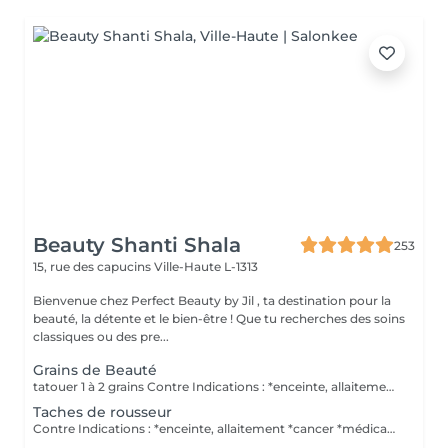
Beauty Shanti Shala
253
15, rue des capucins
Ville-Haute L-1313
Bienvenue chez Perfect Beauty by Jil , ta destination pour la
beauté, la détente et le bien-être ! Que tu recherches des soins
classiques ou des pre...
Grains de Beauté
tatouer 1 à 2 grains Contre Indications : *enceinte, allaitement *cancer *médicaments anticoagulants Pas de retouche comprise dans le prix. Pas d'alcool le jour avant. Post traitement : *mettre pendant 1 semaine une crème que vous acheter ici.
Taches de rousseur
Contre Indications : *enceinte, allaitement *cancer *médicaments anticoagulants Pas de retouche comprise dans le prix. Pas d'alcool le jour avant. Post traitement : *mettre pendant 1 semaine une crème que vous acheter ici.