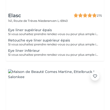
Elasc
275
141, Route de Trèves
Niederanven L-6940
Eye liner supérieur épais
Si vous souhaitez prendre rendez-vous ou pour plus ample imformation, veuillez nous contacter directement en institut. Veuillez prendre en compte que le prix peut être adapter selon vos attentes. Merci !
Retouche eye liner supérieur épais
Si vous souhaitez prendre rendez-vous ou pour plus ample imformation, veuillez nous contacter directement en institut. Veuillez prendre en compte que le prix peut être adapter selon vos attentes. Merci !
Eye liner inférieur
Si vous souhaitez prendre rendez-vous ou pour plus ample imformation, veuillez nous contacter directement en institut. Veuillez prendre en compte que le prix peut être adapter selon vos attentes. Merci !