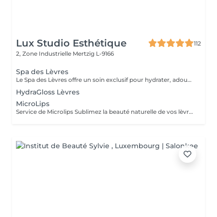
Lux Studio Esthétique
112
2, Zone Industrielle
Mertzig L-9166
Spa des Lèvres
Le Spa des Lèvres offre un soin exclusif pour hydrater, adoucir et revitaliser les lèvres. Ce traitement inclut une exfoliation délicate, des masques nutritifs et des techniques qui améliorent la circulation et régénèrent la peau des lèvres. Idéal pour sublimer la beauté naturelle, lisser les ridules ou simplement profiter d'un moment de bien-être. Convient à tous les types de peau et âges.
HydraGloss Lèvres
MicroLips
Service de Microlips Sublimez la beauté naturelle de vos lèvres avec notre service de Microlips. - *Définition et Couleur* : Améliorez la forme et la couleur de vos lèvres, en leur donnant un contour plus défini et une teinte vibrante et naturelle. - *Hydratation et Soin* : Nous incluons une hydratation profonde pour garantir que vos lèvres restent douces et en bonne santé. - *Large Choix de Couleurs* : Choisissez parmi une variété de couleurs pour trouver la teinte parfaite qui complète votre teint et votre style. - *Résultats Durables* : Profitez de lèvres parfaites plus longtemps, sans avoir besoin de retouches quotidiennes. Entretien Pour préserver les résultats et maintenir une apparence optimale, nous recommandons des séances de maintenance tous les 1 à 2 ans. La première retouche doit être effectuée 30 jours après le traitement initial pour garantir une finition parfaite. Si vous l'avez fait dans un autre institut. Prenez rendez-vous dès aujourd'hui et transformez vos lèvres avec Microlips !