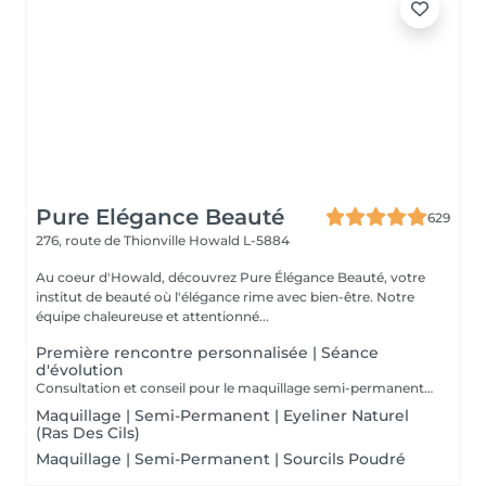
Pure Elégance Beauté
629
276, route de Thionville
Howald L-5884
Au coeur d'Howald, découvrez Pure Élégance Beauté, votre
institut de beauté où l'élégance rime avec bien-être. Notre
équipe chaleureuse et attentionné...
Première rencontre personnalisée | Séance
d'évolution
Consultation et conseil pour le maquillage semi-permanent/ dermopigmentation. Le maquillage semi-permanent est idéal pour rester impeccable en toutes circonstances. Il est durable, mais non définitif, au contraire du tatouage. Toutefois, la technique est semblable à celle d'un tatouage ordinaire. Des pigments sont à injecter dans l'épiderme via un appareil spécial. Afin de garantir votre réservation, un acompte est requis lors de la prise de rendez-vous.Merci pour votre compréhension.
Maquillage | Semi-Permanent | Eyeliner Naturel
(Ras Des Cils)
Maquillage | Semi-Permanent | Sourcils Poudré