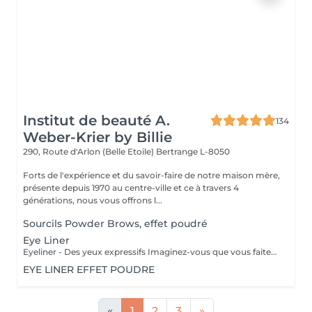
Institut de beauté A.
134
Weber-Krier by Billie
290, Route d'Arlon (Belle Etoile)
Bertrange L-8050
Forts de l'expérience et du savoir-faire de notre maison mère,
présente depuis 1970 au centre-ville et ce à travers 4
générations, nous vous offrons l...
Sourcils Powder Brows, effet poudré
Eye Liner
Eyeliner - Des yeux expressifs Imaginez-vous que vous faites du sport, que vous allez vous baigner ou au sauna et que votre Eyeliner ne s'efface pas, ne coule pas plus jamais. Vos cils paraissent plus fournis et vos yeux sont plus expressifs grâce à un Eyeliner fin. L'Eyeliner est aussi la solution parfaite si vous portez des lentilles ou si vous avez des problèmes de vue ou bien si vous voulez tout simplement gagner du temps. Vous avez le choix entre un Eyeliner très fin et discret et un Eyeliner décoratif, tout comme vous le souhaitez. Dans tous les cas l'Eyeliner mettra vos yeux en valeur.
EYE LINER EFFET POUDRE
«
1
2
3
»