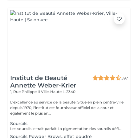
Institut de Beauté
597
Annette Weber-Krier
1, Rue Philippe II
Ville-Haute L-2340
L'excellence au service de la beauté! Situé en plein centre-ville
depuis 1970, l'institut est fournisseur officiel de la cour et
également le plus an...
Sourcils
Les sourcils le trait parfait La pigmentation des sourcils définit les traits de votre visage en créant un cadre optique. Le tracé du sourcil exprime votre état d'âme et peut même vous donner un aspect plus jeune. Mais les sourcils peuvent aussi pousser de manière très irrégulière jusqu'à ne plus pousser du tout. Dans ce cas le maquillage permanent est la solution idéale. On choisira une couleur qui vous correspond, ensuite on vous fera un dessin des sourcils au crayon. Quand on aura obtenu le résultat parfait, nous allons commencer à pigmenter des poils très fins. A partir de ce jour vous allez vous réveiller tous les matins avec des sourcils parfaits.
Sourcils Powder Brows, effet poudré