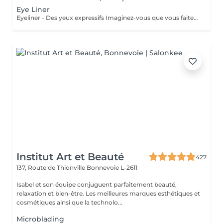
Eye Liner
Eyeliner - Des yeux expressifs Imaginez-vous que vous faites du sport, que vous allez vous baigner ou au sauna et que votre Eyeliner ne s'efface pas, ne coule pas plus jamais. Vos cils paraissent plus fournis et vos yeux sont plus expressifs grâce à un Eyeliner fin. L'Eyeliner est aussi la solution parfaite si vous portez des lentilles ou si vous avez des problèmes de vue ou bien si vous voulez tout simplement gagner du temps. Vous avez le choix entre un Eyeliner très fin et discret et un Eyeliner décoratif, tout comme vous le souhaitez. Dans tous les cas l'Eyeliner mettra vos yeux en valeur.
Institut Art et Beauté
427
137, Route de Thionville
Bonnevoie L-2611
Isabel et son équipe conjuguent parfaitement beauté,
relaxation et bien-être. Les meilleures marques esthétiques et
cosmétiques ainsi que la technolo...
Microblading