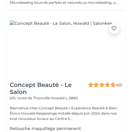
Microblading Sourcils parfaits et naturels Le microblading, une technique de maquillage semi-permanent qui redonne forme, densité et définition à vos sourcils grâce à un tracé poil par poil ultra-naturel. Idéal si vos sourcils sont trop fins, peu fournis ou pas réguliers, le microblading permet d'obtenir un regard structuré et harmonieux sans maquillage quotidien. Technique douce et précise, respectueuse de votre peau Pigments de haute qualité pour un résultat durable. Conseil personnalisé avant chaque séance Tenue de 12 à 18 mois. Offrez-vous des sourcils impeccables et élégants chaque jour.
Concept Beauté - Le
455
Salon
201, route de Thionville
Howald L-5885
Bienvenue chez Concept Beauté L'Expérience Beauté & Bien-
Être à Howald Hesperange Installé depuis juin 2024 dans nos
tout nouveaux locaux au Centre S...
Retouche maquillage permanent