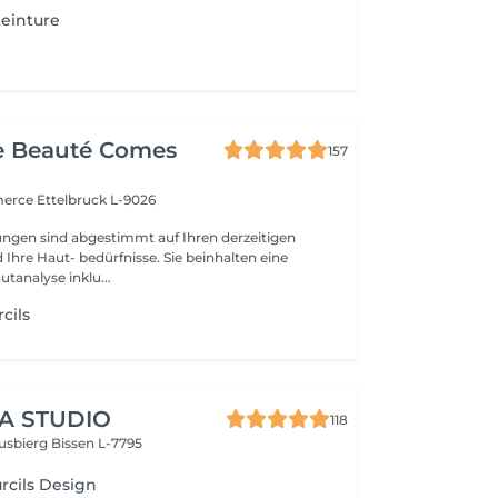
teinture
e Beauté Comes
157
merce
Ettelbruck L-9026
ngen sind abgestimmt auf Ihren derzeitigen
Ihre Haut- bedürfnisse. Sie beinhalten eine
utanalyse inklu...
rcils
A STUDIO
118
usbierg
Bissen L-7795
urcils Design