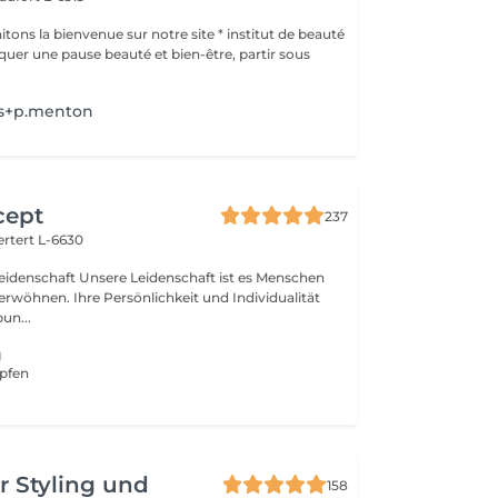
ons la bienvenue sur notre site * institut de beauté
ls+p.menton
cept
237
rtert L-6630
idenschaft ist es Menschen
verwöhnen. Ihre Persönlichkeit und Individualität
un...
g
pfen
r Styling und
158