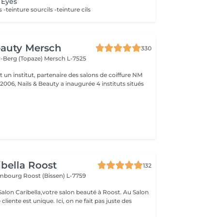
 Eyes
s -teinture sourcils -teinture cils
eauty Mersch
330
-Berg (Topaze)
Mersch L-7525
t un institut, partenaire des salons de coiffure NM
 2006, Nails & Beauty a inaugurée 4 instituts situés
ibella Roost
132
xembourg
Roost (Bissen) L-7759
n Caribella,votre salon beauté à Roost. Au Salon
nique. Ici, on ne fait pas juste des