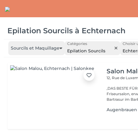
Epilation Sourcils
à
Echternach
Catégories
Choisir 
Sourcils et Maquillage
Epilation Sourcils
Echte
Salon Ma
12, Rue de Lux
,DAS BESTE FÜR DEIN HAAR'' Be
Friseursalon, er
Bartrasur im Barb
Augenbrauen l