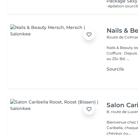
Package Sexy
-épilation sourcil
Nails & B
Route de Colmar
Nails & Beauty es
Coiffure . Depuis
au 25c Bd. ...
Sourcils
Salon Car
8, route de Lu
Bienvenue chez Salo
Caribella, chaque cliente est u
cheveux ou...