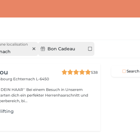
une localisation
Bon Cadeau
rnach
lou
Search
538
embourg
Echternach L-6450
i einem Besuch in Unserem
warten dich ein perfekter Herrenhaarschnitt und
erbereich, bi...
ifting