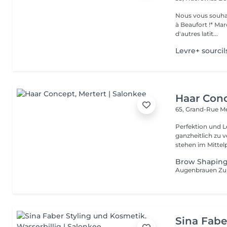
Nous vous souhait
à Beaufort !* Marquer une pause beauté et bien-être, partir sous
d'autres latit...
Levre+ sourci
Haar Con
65, Grand-Rue
Me
Perfektion und Leidenschaft Unsere Le
ganzheitlich zu 
stehen im Mittelp
Brow Shapin
Augenbrauen Zu
Sina Fabe