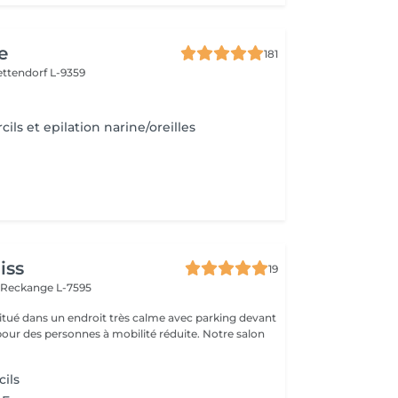
e
181
ettendorf L-9359
ils et epilation narine/oreilles
iss
19
n
Reckange L-7595
 situé dans un endroit très calme avec parking devant
pour des personnes à mobilité réduite. Notre salon
cils