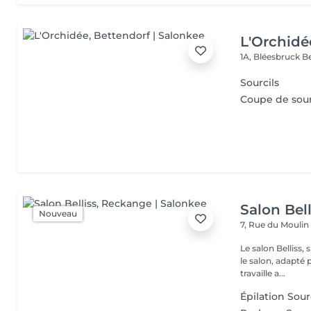
L'Orchidé
1A, Bléesbruck
B
Sourcils
Coupe de sourc
Salon Bell
Nouveau
7, Rue du Mouli
Le salon Belliss,
le salon, adapté 
travaille a...
Épilation Sour