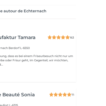
ge autour de Echternach
faktur Tamara
163
ernach
Berdorf L-6550
nung, dass es bei einem Friseurbesuch nicht nur um
rbe oder Frisur geht, im Gegenteil, wir möchten,
...
de Beauté Sonia
71
aufort L-6315