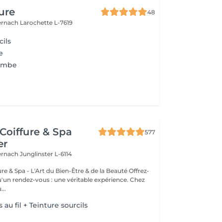
ure
48
ernach
Larochette L-7619
cils
e
jambe
Coiffure & Spa
577
er
ternach
Junglinster L-6114
& Spa - L'Art du Bien-Être & de la Beauté Offrez-
un rendez-vous : une véritable expérience. Chez
..
s au fil + Teinture sourcils