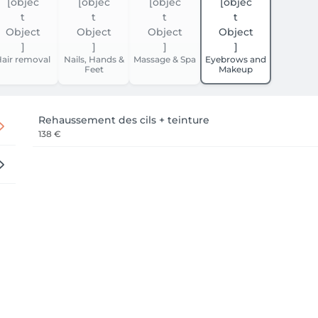
air removal
Nails, Hands &
Massage & Spa
Eyebrows and
Feet
Makeup
Rehaussement des cils + teinture
138 €