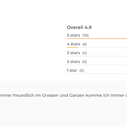
Overall
4.9
5
stars
(78)
4
stars
(6)
3
stars
(0)
2
stars
(0)
1
star
(0)
e immer freundlich im Grossen und Ganzen komme ich immer 