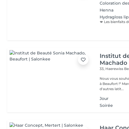
Coloration des
Henna
Hydragloss lip
Institut 
Machado
33, Haerewiss
Be
Nous vous souhait
à Beaufort !* Marquer une pause beauté et bien-être, partir sous
d'autres latit...
Jour
Soirée
Haar Con