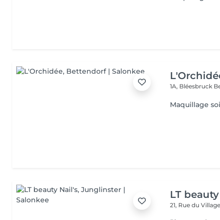
L'Orchidé
1A, Bléesbruck
B
Maquillage so
LT beauty 
21, Rue du Villag