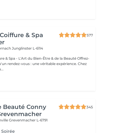
Coiffure & Spa
577
er
ternach
Junglinster L-6114
& Spa - L'Art du Bien-Être & de la Beauté Offrez-
un rendez-vous : une véritable expérience. Chez
..
de Beauté Conny
345
Grevenmacher
nville
Grevenmacher L-6791
 Soirée