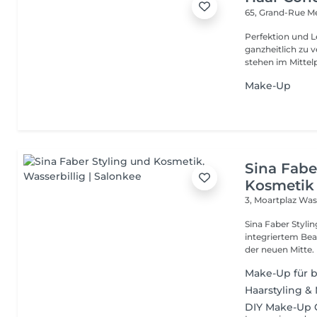
65, Grand-Rue
Me
Perfektion und Leidenschaft Unsere Le
ganzheitlich zu 
stehen im Mittelp
Make-Up
Sina Fabe
Kosmetik
3, Moartplaz
Wass
Sina Faber Styli
integriertem Bea
Make-Up für 
Haarstyling &
DIY Make-Up 