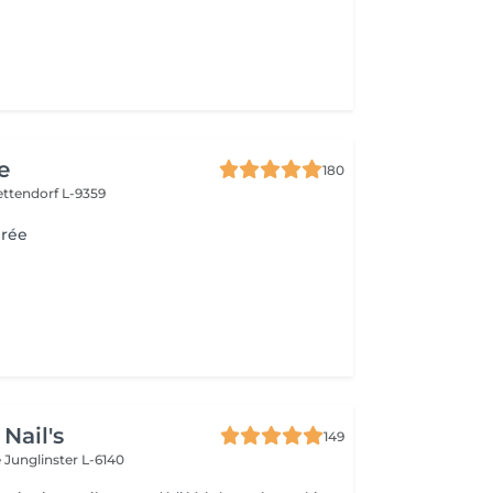
e
180
ettendorf L-9359
irée
Nail's
149
e
Junglinster L-6140