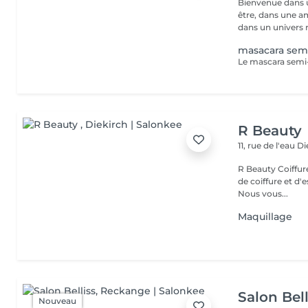
Bienvenue dans u
être, dans une a
dans un univers r.
masacara sem
R Beauty
11, rue de l'eau
Di
R Beauty Coiffure & Esthétique Bienvenue chez R Beauty, votre salon
de coiffure et d'
Nous vous...
Maquillage
Salon Bell
Nouveau