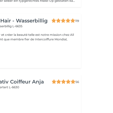
Lerne wie an du dir selber ein typgerechtes Make-Up gestalten kannst! Unter meiner Anleitung erstellst du einen typgerechten Make-Up Look. Wenn du möchtest, analysieren wir deine Make-Up Bag ebenfalls & schauen, was wie funktioniert. Bei dem normalen Coaching arbeiten wir ausschließlich mit meinen Make-Up Empfehlungen, daher dauert dieses Coaching etwas weniger lang. Erscheine gerne ungeschminkt.
Hair - Wasserbillig
119
erbillig L-6635
auté telle est notre mission chez All
ant que membre fier de Intercoiffure Mondial,
.
ativ Coiffeur Anja
56
ertert L-6630