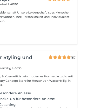
rtert L-6630
idenschaft ist es Menschen
verwöhnen. Ihre Persönlichkeit und Individualität
un...
r Styling und
157
erbillig L-6635
ng & Kosmetik ist ein modernes Kosmetikstudio mit
uty Concept Store im Herzen von Wasserbillig, in
der neuen Mitte. U...
besondere Anlässe
 Make-Up für besondere Anlässe
Coaching