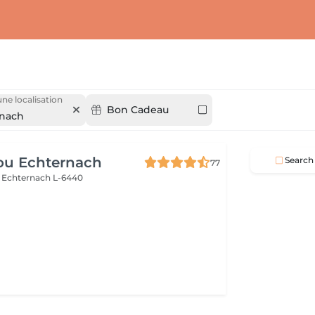
une localisation
Bon Cadeau
rnach
ou Echternach
Search
77
e
Echternach L-6440