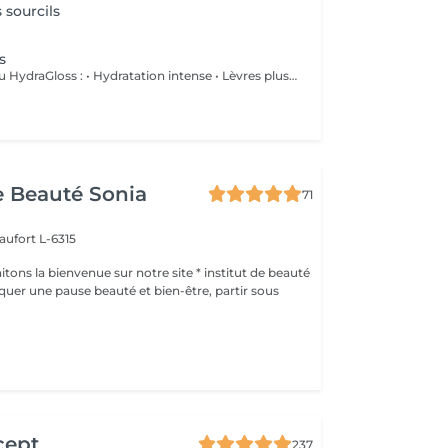
 sourcils
s
💋 Les bienfaits du HydraGloss : • Hydratation intense • Lèvres plus douces et plus lisses • Réduction des petites ridules • Amélioration de la texture et de l'élasticité • Effet repulpé naturel, sans injections • Des lèvres éclatantes, confortables et parfaitement nourries Ce soin est idéal pour les lèvres sèches, déshydratées ou fragilisées, et peut être réalisé tout au long de l'année.
de Beauté Sonia
71
aufort L-6315
ons la bienvenue sur notre site * institut de beauté
cept
237