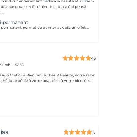
n institut entièrement dédié à la beauté et au bien-
mbiance douce et féminine. Ici, tout a été pensé
..
i-permanent
Le mascara semi-permanent permet de donner aux cils un effet maquillé durable sans avoir besoin d'appliquer du mascara tout les jours. aspect plus épais et allongé regard intensifié sans maquillage tenue 3 a 4 semaines
46
ekirch L-9225
esthétique dédié à votre beauté et à votre bien-être.
iss
18