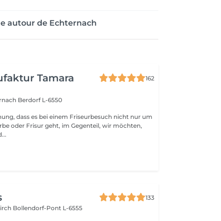
ge autour de Echternach
faktur Tamara
162
ernach
Berdorf L-6550
nung, dass es bei einem Friseurbesuch nicht nur um
rbe oder Frisur geht, im Gegenteil, wir möchten,
...
s
133
kirch
Bollendorf-Pont L-6555