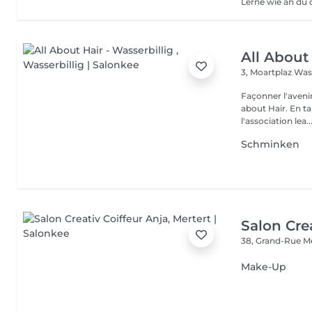
All About 
3, Moartplaz
Wass
Façonner l'avenir et créer la be
about Hair. En t
l'association lea..
Schminken
Salon Cre
38, Grand-Rue
M
Make-Up