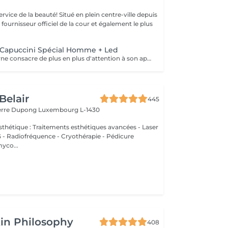
uté! Situé en plein centre-ville depuis
st fournisseur officiel de la cour et également le plus
Capuccini Spécial Homme + Led
L'homme moderne consacre de plus en plus d'attention à son apparence , ce soin réparateur enlève les toxines, renforce la peau , est apaisant et rafraichissant.
Belair
445
ierre Dupong
Luxembourg L-1430
thétique : Traitements esthétiques avancées - Laser
Radiofréquence - Cryothérapie - Pédicure
myco...
in Philosophy
408