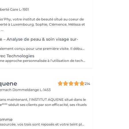
iberté
Gare L-1931
o'Phy, votre institut de beauté situé au coeur de
mbourg. Sophie, Clémence, Mélissa et
...
e – Analyse de peau & soin visage sur-
Ce soin est spécialement conçu pour une première visite. Il débute par une analyse de peau approfondie afin de comprendre ses besoins et d’identifier les déséquilibres éventuels. Le soin du visage est ensuite entièrement personnalisé, avec des techniques et des produits adaptés pour répondre de manière ciblée aux besoins de la peau. Ce premier rendez-vous permet d’obtenir des résultats visibles tout en bénéficiant de conseils personnalisés pour améliorer durablement la qualité de la peau.
vec Technologies
Ce soin associe une approche personnalisée à l'utilisation de technologies avancées afin d'agir plus en profondeur sur la peau. Les technologies sont sélectionnées en fonction des besoins pour améliorer la texture de la peau, l'hydratation et les signes de l'âge. Un soin idéal pour obtenir des résultats visibles et aller plus loin dans l'amélioration de la qualité de la peau.
Aquene
214
ternach
Dommeldange L-1453
1 ans maintenant, l'INSTITUT AQUENE situé dans le
**** séduit ses clients par son efficacité, ses rituels
Homme
Votre peau est ressourcée, vos trais sont reposés et votre teint plus lumineux. Véritable recharge d'énergie, les extraits d'algue bleue sont libérés au cur des cellules pour une action anti-âge et antifatigue.