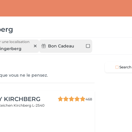
berg
r une localisation
Bon Cadeau
ingerberg
Search
 que vous ne le pensez.
Y KIRCHBERG
468
steichen
Kirchberg L-2540