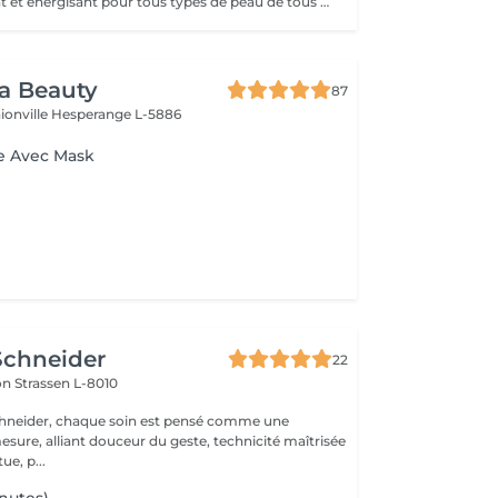
Un soin hydratant et energisant pour tous types de peau de tous ages. La peau se charge d'une nouvelle énergie et d'éclat, les rides de déshydratation sont atténuées, la peau est repulpée, lumineuse et fraiche.
ra Beauty
87
ionville
Hesperange L-5886
e Avec Mask
Schneider
22
lon
Strassen L-8010
chneider, chaque soin est pensé comme une
esure, alliant douceur du geste, technicité maîtrisée
ue, p...