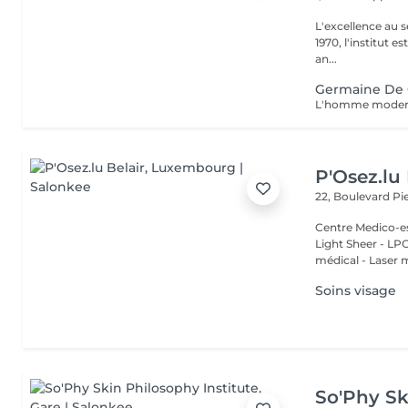
L'excellence au service de la bea
1970, l'institut e
an...
Germaine De 
P'Osez.lu 
22, Boulevard P
Centre Medico-es
Light Sheer - LPG - 
médical - Laser 
Soins visage
So'Phy Sk