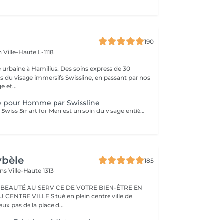
190
en
Ville-Haute L-1118
 urbaine à Hamilius. Des soins express de 30
s du visage immersifs Swissline, en passant par nos
e et...
e pour Homme par Swissline
Le soin du visage Swiss Smart for Men est un soin du visage entièrement personnalisé de 45 à 60 minutes conçu pour les hommes qui cherchent à détoxifier et à renforcer leur peau. Ce soin du visage utilise exclusivement des produits Swissline végétaliens, améliorés avec la collection signature d'Age Intelligence Boosters pour protéger et rééquilibrer la peau. Il a un effet de détresse instantané et comprend un massage facial de 15 à 20 minutes combinant relaxation et drainage lymphatique pour détoxifier la peau, et c'est un moyen intelligent et rapide de paraître à votre meilleur. Principaux avantages : Rafraîchit et dynamise la peau fatiguée Atténue l'irritation Améliore le teint et la texture de la peau
ybèle
185
ins
Ville-Haute 1313
 BEAUTÉ AU SERVICE DE VOTRE BIEN-ÊTRE EN
Situé en plein centre ville de
x pas de la place d...