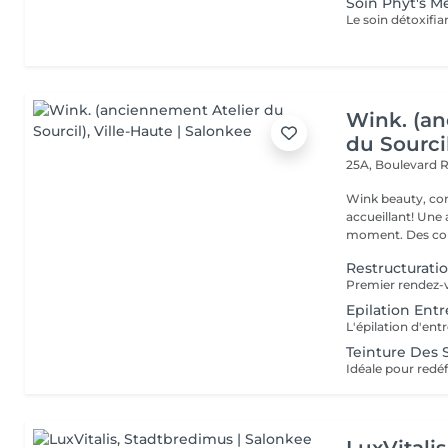
Soin Phyt's 
Wink. (an
du Sourci
25A, Boulevard 
Wink beauty, concept store. Espace
accueillant! Une
moment. Des cons
Restructurat
Epilation En
Teinture Des S