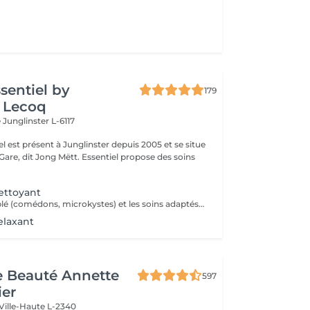
ssentiel by
179
 Lecoq
e
Junglinster L-6117
iel est présent à Junglinster depuis 2005 et se situe
ng Mëtt. Essentiel propose des soins
ettoyant
Un nettoyage ciblé (comédons, microkystes) et les soins adaptés avant et après le nettoyage.
elaxant
de Beauté Annette
597
ier
Ville-Haute L-2340