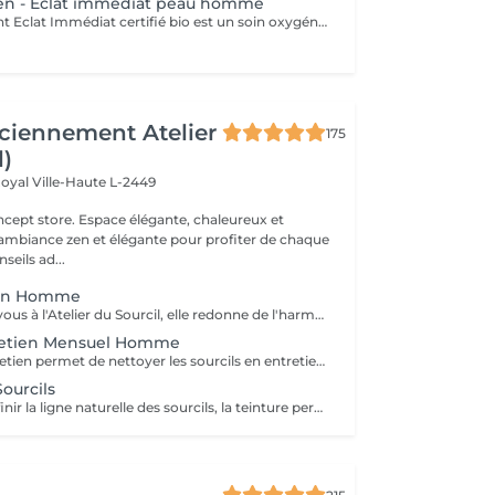
Men - Eclat immédiat peau homme
Le soin détoxifiant Eclat Immédiat certifié bio est un soin oxygénant et défatigant, destiné à toutes les peaux masculines, est idéal pour les épidermes asphyxiés ou les teints brouillés. Nettoyage - gommage - extraction des comédons avec vapeur - massage - masque. Enrichi en ginseng, aloé vera et huiles végétales nourrissantes, il hydrate, apaise et revitalise la peau.
ciennement Atelier
175
l)
Royal
Ville-Haute L-2449
 élégante, chaleureux et
 ambiance zen et élégante pour profiter de chaque
eils ad...
ion Homme
Premier rendez-vous à l'Atelier du Sourcil, elle redonne de l'harmonie au visage. Entièrement réalisée à la pince à épiler, cette prestation iconique vise à redéfinir la forme des sourcils. Formée en morphologie du visage, notre équipe de professionnelles maîtrise toutes les subtilités d'une forme réussie. Un entretien mensuel permet ensuite de conserver une ligne idéale.
tretien Mensuel Homme
L'épilation d'entretien permet de nettoyer les sourcils en entretien et de conserver ainsi leur ligne. Au-delà de deux mois sans entretien à l'atelier du sourcil, il faudra refaire une restructuration pour redessiner à nouveau la ligne du sourcil.
ourcils
Idéale pour redéfinir la ligne naturelle des sourcils, la teinture permet d'intensifier et sublimer le regard. Parfois clairsemés, en manque de densité ou simplement endommagés par de trop régulières épilations, les sourcils peuvent avoir besoin d'être travaillés pour intensifier la teinte du poil ou masquer les sourcils blancs ou grisonnants.