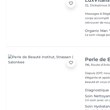
LuxVitalis
32, Dicksstroos
S
Massages & Régé
corps accomplit b
retrouver de nouv
Organic Man 
Perle de B
196, Route d’Arl
Depuis 2017, nou
élégante et apai
beauté et vous off
Diagnostique
Soin Nettoyan
Soin Hydratan