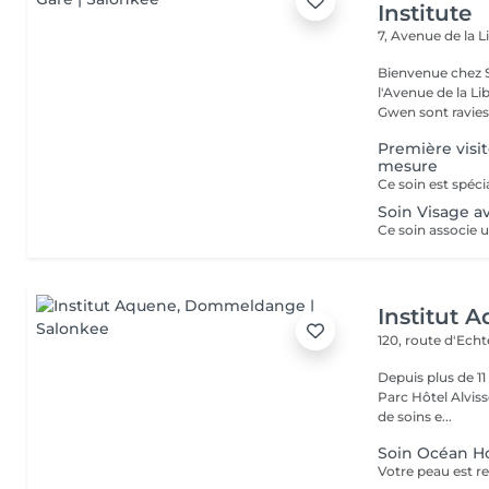
Institute
7, Avenue de la L
Bienvenue chez S
l'Avenue de la Liberté à Luxe
Gwen sont ravies 
Première visit
mesure
Soin Visage a
Institut 
120, route d'Ech
Depuis plus de 1
Parc Hôtel Alvisse
de soins e...
Soin Océan 