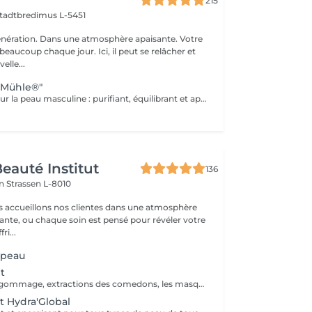
215
tadtbredimus L-5451
nération. Dans une atmosphère apaisante. Votre
eaucoup chaque jour. Ici, il peut se relâcher et
elle...
"Mühle®"
Le soin visage pour la peau masculine : purifiant, équilibrant et apaisant. Idéal pour les imperfections ou les peaux stressées. Des arômes raffinés alliés au meilleur de la nature : dans sa gamme de cosmétiques naturels BIO, MÜHLE allie durabilité et luxe. Huile d'argan pure, beurre de karité nourrissant, aloe vera aux vertus réparatrices, calendula et camomille apaisants : chaque ingrédient est issu de l'agriculture biologique certifiée ou de la cueillette sauvage.
eauté Institut
136
on
Strassen L-8010
s accueillons nos clientes dans une atmosphère
sante, ou chaque soin est pensé pour révéler votre
ri...
 peau
t
Un soin avec un gommage, extractions des comedons, les masques spécifiques. Effet : la peau est fraîche, nette et éclatant.
t Hydra'Global