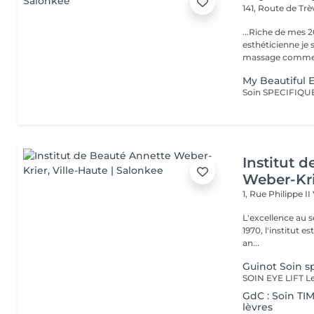
141, Route de Tr
...Riche de mes 2
esthéticienne je s
massage comme l
My Beautiful 
Institut 
Weber-Kr
1, Rue Philippe II
L'excellence au service de la bea
1970, l'institut e
an...
Guinot Soin s
GdC : Soin TI
lèvres