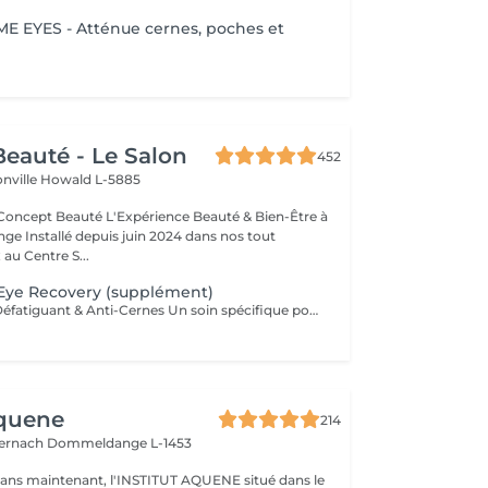
E EYES - Atténue cernes, poches et
eauté - Le Salon
452
onville
Howald L-5885
Expérience Beauté & Bien-Être à
e Installé depuis juin 2024 dans nos tout
au Centre S...
Eye Recovery (supplément)
MASQUE YEUX Défatiguant & Anti-Cernes Un soin spécifique pour la zone fragile du contour des yeux, qui décongestionne, lisse et illumine le regard. Grâce à l'action d'actifs drainants et revitalisants, ce soin atténue les cernes, les poches et les rides pour un regard reposé et éclatant. A inclure dans n'importe quel Soin SOINS DU VISAGE COMFORT ZONE Nos soins du visage utilisent les produits de la marque Comfort Zone, une référence en cosmétique professionnelle alliant science, nature et innovation. Formulés avec des ingrédients d'origine naturelle, sans silicones, parabènes ni huiles minérales, ces soins sont conçus pour respecter l'équilibre de la peau tout en offrant des résultats visibles et durables. Chaque soin est un véritable rituel de bien-être et d'efficacité, adapté aux besoins spécifiques de votre peau.
Aquene
214
ternach
Dommeldange L-1453
1 ans maintenant, l'INSTITUT AQUENE situé dans le