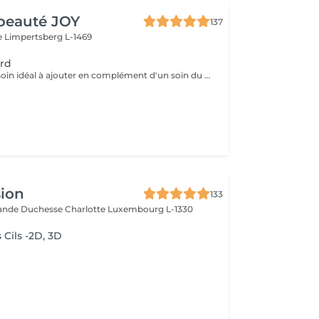
beauté JOY
137
e
Limpertsberg L-1469
ard
DU REGARD Le soin idéal à ajouter en complément d'un soin du visage. Le rituel du regard, qu'il soit pratiqué seul ou en complément d'un soin, offre un effet revitalisant et drainant grâce à des techniques de massage manuelles et au gua sha spécialement adapté à la zone du contour des yeux.
sion
133
rande Duchesse Charlotte
Luxembourg L-1330
 Cils -2D, 3D