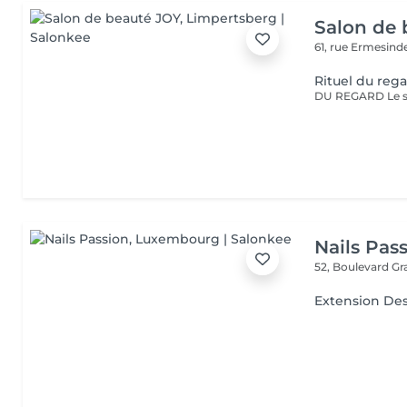
Salon de 
61, rue Ermesind
Rituel du reg
Nails Pas
52, Boulevard G
Extension Des