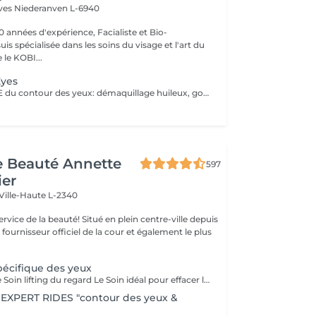
èves
Niederanven L-6940
0 années d'expérience, Facialiste et Bio-
uis spécialisée dans les soins du visage et l'art du
e KOBI...
Eyes
Soin SPECIFIQUE du contour des yeux: démaquillage huileux, gommage doux, massage drainant et liftant, application d'un masque hydratant et d'une crème contour défroissante et défatigante.
de Beauté Annette
597
ier
Ville-Haute L-2340
uté! Situé en plein centre-ville depuis
st fournisseur officiel de la cour et également le plus
pécifique des yeux
SOIN EYE LIFT Le Soin lifting du regard Le Soin idéal pour effacer les signes de l'âge (rides, relâchement des paupières) et les marques de fatigue (poches, cernes). RÉSULTATS BEAUTÉ LE REGARD EST DÉFATIGUÉ, VISIBLEMENT PLUS JEUNE. Action sur les signes de l'âge - Les rides et ridules sont lissées. - Les paupières sont rehaussées. Le regard est agrandi et rajeuni. Action sur les signes de fatigue - Les poches et les cernes sont visiblement atténués. Le regard est reposé et lumineux. SECRETS DU SOIN MODELAGE YEUX Sérum de Modelage Yeux et techniques manuelles ciblées pour favoriser le drainage en relançant la microcirculation afin d'atténuer les poches et les cernes. STIMULATION MUSCULAIRE YEUX La stimulation musculaire fait travailler les muscles du contour des yeux, grâce au micro-courant de stimulation. Cette phase, associée au Sérum Gel Yeux retend les traits en redonnant du volume aux muscles et draine les poches et les cernes en relançant la microcirculation. Effet "lifting" immédiat : les rides de la patte d'oie et la ride du lion sont lissées et les paupières sont rehaussées. MASQUE YEUX Le Masque exclusif GUINOT en non tissé permet de lisser la ride de la patte d'oie et la ride du lion, et de réduire visiblement les poches et les cernes.
MEXPERT RIDES "contour des yeux &