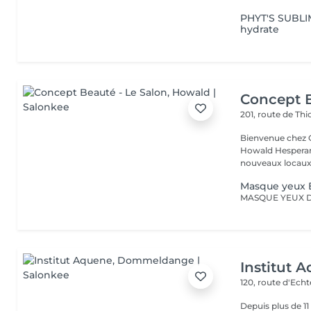
PHYT'S SUBLIM
hydrate
Concept B
201, route de Thi
Bienvenue chez Concept Beauté L'
Howald Hesperang
nouveaux locaux 
Masque yeux 
Institut 
120, route d'Ech
Depuis plus de 1