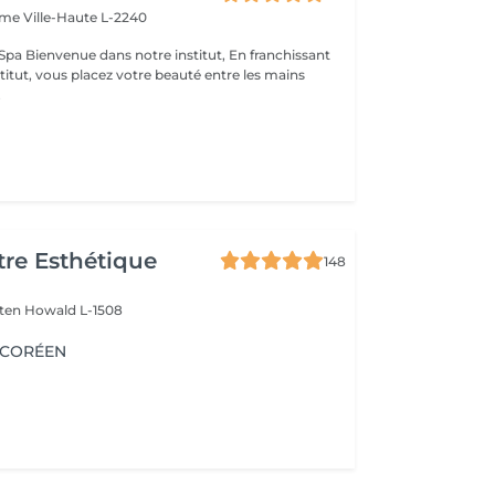
Dame
Ville-Haute L-2240
 franchissant
nstitut, vous placez votre beauté entre les mains
.
re Esthétique
148
lten
Howald L-1508
G CORÉEN