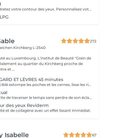
d
Défatiguez et hydratez votre contour des yeux. Personnalisez votre soin visage nettoyant ou essentiel en bénéficiant pendant votre masque de patchs formulés spécialement pour défatiguer et hydrater le contour des yeux.
 LPG
Sable
272
teichen
Kirchberg L-2540
auté au Luxembourg. L'institut de Beauté "Grain de
idéalement au quartier du Kirchberg proche de
e et ...
ARD ET LÈVRES 45 minutes
Ce soin anti-âge ciblé estompe les poches et les cernes, lisse les rides du contour des yeux et de la bouche, repulpe les lèvres et rehausse les paupières pour ouvrir et défatiguer le regard.
tual
Votre regard mérite de traverser le temps sans perdre de son éclat, c'est la mission de CellCollagen Contour des Yeux. L'association subtile entre sa matrice de collagène enrichie d'oligopeptides d'hibiscus et le sérum cellulaire dont il est infusé magnifiera votre contour de l'oeil. Ce soin luxueux ultra performant et hautement concentré en extraits cellulaires stabilisés (15%) hydrate et revitalise non seulement la peau particulièrement délicate de cette zone, mais repulpe* les rides et estompe visiblement les cernes et poches. Votre regard est reposé* et incroyablement lumineux.
ur des yeux Reviderm
té et de collagène avec un effet lissant immédiat.
y Isabelle
67