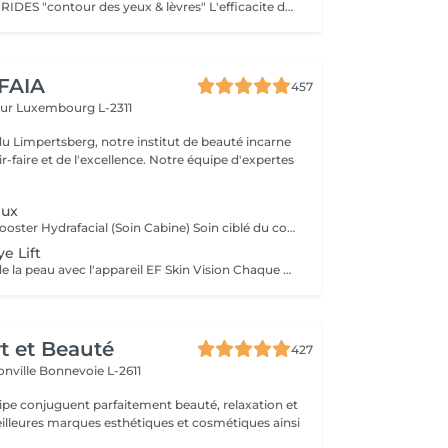
Soin TIMEXPERT RIDES "contour des yeux & lèvres" L'efficacite des composants actifs de TimexpertRides ( BTX-Tripeptine, Tissulage Tech, Energy Pythoactives ). La combinaison de bio-engineering pour eliminer les rides avec des ingredients specifiques, qui agissent contre les differentes sortes de problemes comme les cercles noirs, les cernes et le relachement. La peau autour des yeux retrouve de la clarte, de l'energie et de la fermete. Résultats immédiats. - Tout type de peau normale à sèche - Toute saison - Recommandé à partir 30 ans Sous forme d'une cure de trois sessions, une par semaine ou comme traitement flash. Massage spécifique : Cupping-yoga facial-pierre Gua-Sha
 FAIA
457
eur
Luxembourg L-2311
du Limpertsberg, notre institut de beauté incarne
t de l'excellence. Notre équipe d'expertes
eux
Soin Perk Yeux Booster Hydrafacial (Soin Cabine) Soin ciblé du contour des yeux réalisé en cabine, en complément d'un soin Hydrafacial. Le Perk Yeux exfolie délicatement et infuse un sérum concentré pour hydrater, lisser les ridules et illuminer le regard. Résultat immédiat: un contour de l'il plus frais, défatigué et lumineux. Fonctionnement : Le soin nécessite l'achat d'un booster personnel au prix de 50€. Ce booster, conservé en cabine, permet de réaliser 3 séances en complément d'un Hydrafacial.
ye Lift
Analyse précise de la peau avec l'appareil EF Skin Vision Chaque peau étant unique, nous analysons ensemble les besoins actuels de votre peau. L'appareil diagnostic effectue une analyse complète. Il détermine l'identité de votre peau en quelques minutes, en se basant sur 9 paramètres spécifiques: hydratation, excès de sébum, élasticité, desquamation, pores, taches pigmentaires, rides pattes d'oie, rides du front, couperose. Soin des yeux liftant pour un regard éclatant. Un soin intensif du contour des yeux; massage très efficace des points de pression, massage anti-age liftant, Expert Eye patch et soin intensif du contour des yeux avec la technologie Oxy Booster. Grâce à ce soin les poches et les cernes sont atténuées, les rides sont lissées, le regard est plus éclatant et la fatigue est éliminée.
rt et Beauté
427
onville
Bonnevoie L-2611
uipe conjuguent parfaitement beauté, relaxation et
.