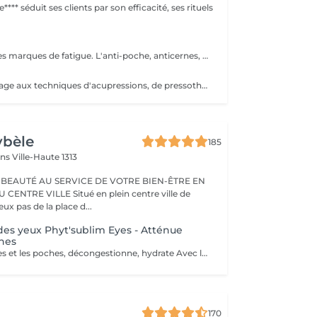
**** séduit ses clients par son efficacité, ses rituels
Pour estomper les marques de fatigue. L'anti-poche, anticernes, anti-rides pour un effet lissant et comblant. Peut être fait seul ou combiné à un soin visage.
Masque de massage aux techniques d'acupressions, de pressothérapies, massage vibratoire. Peut être fait seul ou combiné dans un soin.
ybèle
185
ins
Ville-Haute 1313
 BEAUTÉ AU SERVICE DE VOTRE BIEN-ÊTRE EN
Situé en plein centre ville de
x pas de la place d...
des yeux Phyt'sublim Eyes - Atténue
hes
Atténue les cernes et les poches, décongestionne, hydrate Avec le soin contour des yeux certifié bio Phyt'Sublim Eyes, découvrez toute l'expertise professionnelle de Phyt's rien que pour vos yeux. Constitué de 8 étapes, qui s'enchaînent au rythme des manuvres décongestionnantes et drainantes, il conjugue parfaitement soin et détente. Sérum bio concentré d'actifs, baume fondant stimulant, masque peel-off défroissant et émulsion légère défatigante Immédiatement, décongestionné et dynamisé. Convient pour : Tous types de peaux
170