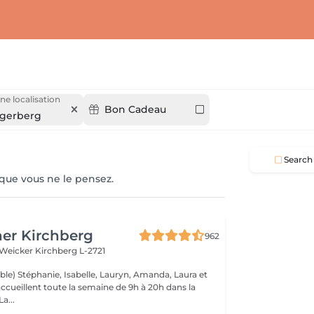
ne localisation
Bon Cadeau
gerberg
Search
 que vous ne le pensez.
er Kirchberg
962
 Weicker
Kirchberg L-2721
ble) Stéphanie, Isabelle, Lauryn, Amanda, Laura et
ccueillent toute la semaine de 9h à 20h dans la
onne humeur ! La...