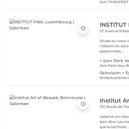
INSTITUT
27, Avenue Past
Située au coeur 
l'alliance du savoir-faire e
passionnées ...
+ Soin Perk Y
Skinvision + E
Institut A
137, Route de Thi
Isabel et son éq
bien-être. Les meilleures marques esthétiques et cosmétiques ainsi
que la technolo..