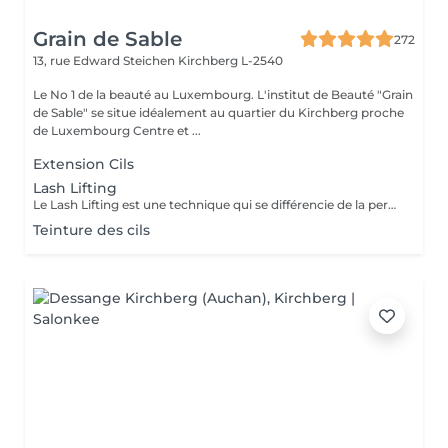
Grain de Sable
272
13, rue Edward Steichen
Kirchberg L-2540
Le No 1 de la beauté au Luxembourg. L'institut de Beauté "Grain
de Sable" se situe idéalement au quartier du Kirchberg proche
de Luxembourg Centre et ...
Extension Cils
Lash Lifting
Le Lash Lifting est une technique qui se différencie de la permanente des cils, par l'application d'une forme silicone sur la paupière à la place des traditionnels rouleaux: vos cils sont soulevés depuis la racine vers le haut pour un résultat oeil de biche, visible durant 6 à 12 semaines selon la texture de vos cils.
Teinture des cils