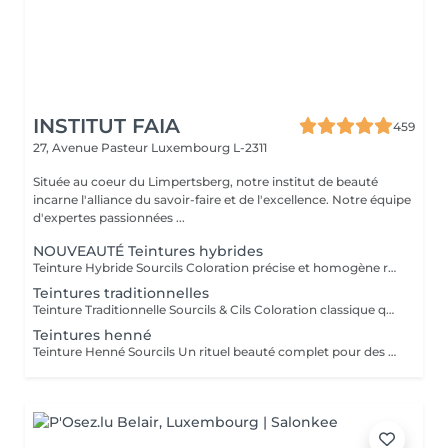
INSTITUT FAIA
459
27, Avenue Pasteur
Luxembourg L-2311
Située au coeur du Limpertsberg, notre institut de beauté
incarne l'alliance du savoir-faire et de l'excellence. Notre équipe
d'expertes passionnées ...
NOUVEAUTÉ Teintures hybrides
Teinture Hybride Sourcils Coloration précise et homogène réalisée à l'airbrush qui colore à la fois la peau et le poil pour un effet maquillé longue durée. Avant la pose une restructuration complète est effectuée avec épilation au fil ou à la cire selon l'envie et le besoin de la cliente afin d'obtenir une ligne parfaitement dessinée. Tenue sur la peau jusqu'à 10 jours Tenue sur le poil jusqu'à 6 à 7 semaines Disponible en plusieurs teintes pour s'adapter à chaque carnation. Compatible avec le Browlift pour des sourcils plus denses, structurés et naturellement sublimés.
Teintures traditionnelles
Teinture Traditionnelle Sourcils & Cils Coloration classique qui intensifie la couleur naturelle des poils pour un regard plus profond et structuré. Tenue sur la peau 1 à 2 jours Tenue sur le poil jusqu'à 4 semaines Disponible en plusieurs teintes pour s'adapter à chaque carnation et couleur de poils. Compatible avec le Brow Lift et le Rehaussement de Cils pour un résultat harmonieux et durable. Il est également possible d'ajouter un soin à la kératine qui nourrit et hydrate en profondeur le poil du sourcil et du cil pour un fini plus doux, brillant et renforcé.
Teintures henné
Teinture Henné Sourcils Un rituel beauté complet pour des sourcils parfaitement dessinés et naturellement sublimés. La teinture au henné colore à la fois la peau et le poil offrant un effet maquillé et structuré sans maquillage. Avant la pose une restructuration sur mesure est réalisée, prise précise des points de mesure puis épilation au fil ou à la cire pour redéfinir harmonieusement la ligne du sourcil. Tenue sur la peau jusqu'à 10 jours Tenue sur le poil jusqu'à 5 semaines Disponible en plusieurs teintes adaptées à chaque carnation. Le résultat, des sourcils nets, équilibrés et intensément mis en valeur avec un rendu naturel et soigné.