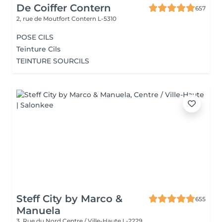
De Coiffer Contern
657
2, rue de Moutfort
Contern L-5310
POSE CILS
Teinture Cils
TEINTURE SOURCILS
Steff City by Marco &
655
Manuela
3, Rue du Nord
Centre / Ville-Haute L-2229