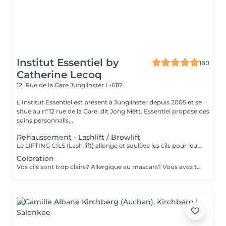
Institut Essentiel by
180
Catherine Lecoq
12, Rue de la Gare
Junglinster L-6117
L'Institut Essentiel est présent à Junglinster depuis 2005 et se
situe au n°12 rue de la Gare, dit Jong Mëtt. Essentiel propose des
soins personnalis...
Rehaussement - Lashlift / Browlift
Le LIFTING CILS (Lash lift) allonge et soulève les cils pour leur donner un "effet mascara". Cela rajeunit et ouvre le regard. Convient également aux cils courts. Important: déconseillé pendant la grossesse. Retirer les lentilles avant l'intervention! Le LIFTING SOURCILS (Brow lift) dresse les poils et épaissit ainsi les sourcils. Cela permet de redéfinir la ligne des sourcils. Effet anti-âge garantit! Tenue du lifting (4-6 semaines) sans entretien
Coloration
Vos cils sont trop clairs? Allergique au mascara? Vous avez teint vos cheveux et vos sourcils sont trop clairs? Donnez de l'intensité à votre regard et adaptez la couleur selon votre look. Un masque hydratant et un massage relaxant vous sera propser pendant la pose de la couleur. Un petit moment de détente à ne pas rater. Tenue de la couleur 3-4 semaines