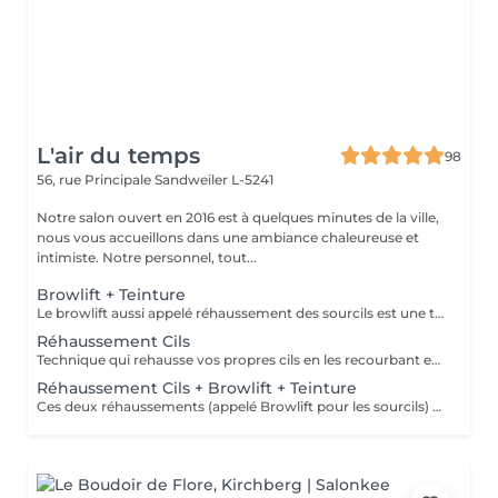
L'air du temps
98
56, rue Principale
Sandweiler L-5241
Notre salon ouvert en 2016 est à quelques minutes de la ville,
nous vous accueillons dans une ambiance chaleureuse et
intimiste. Notre personnel, tout...
Browlift + Teinture
Le browlift aussi appelé réhaussement des sourcils est une technique pour discipliner les poils parfois broussailleux des sourcils, les rehausser et leur donner une jolie forme, il inclut d'office une teinture. C'est une dernière tendance dans la beauté du regard. Peut être associé à un réhaussement des cils pour un résultat plus spectaculaire. Tenue environ 4 semaines. Il est nécessaire d'avoir des sourcils fournis et ne pas avoir fait une teinture de ceux-ci dans les semaines précédentes.
Réhaussement Cils
Technique qui rehausse vos propres cils en les recourbant et en leur donnant une apparence allongée. Vous donnera un regard agrandi. Tenue 2 à 3 mois. La teinture est vivement recommandée pour obtenir un meilleur résultat, un regard plus intense. La kératine est un soin pour, hydrater, nourrir et fortifier les cils. Il faut garder les yeux fermés pendant le traitement. Ne pas venir avec de mascara ce jour de préférence. Pour un regard encore plus spectaculaire vous pouvez combiner avec le réhaussement de sourcils, appelé Browlift.
Réhaussement Cils + Browlift + Teinture
Ces deux réhaussements (appelé Browlift pour les sourcils) vous donneront un look différent, votre regard sera doublement embelli. Vos sourcils doivent contenir assez de poils pour cette technique. Tenue 2-3 mois. Remarque: ne pas porter de mascara le jour du soin de préférence; pas de teinture de sourcils les 3 mois avant.