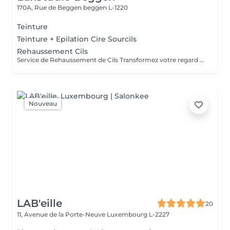
170A, Rue de Beggen
beggen L-1220
Teinture
Teinture + Epilation Cire Sourcils
Rehaussement Cils
Service de Rehaussement de Cils Transformez votre regard avec notre service de rehaussement de cils, disponible avec ou sans teinture. Notre technique avancée inclut : - *Courbure Durable* : Nous sublimons vos cils naturels en leur apportant une courbure élégante et durable. - *Option avec Teinture* : Pour un effet encore plus spectaculaire, ajoutez de la couleur à vos cils, vous libérant ainsi de l'utilisation quotidienne de mascara. - *Hydratation Incluse* : Nos traitements incluent une hydratation profonde, garantissant des cils sains et forts. ### Entretien Pour maintenir l'effet souhaité et éviter d'endommager vos cils, nous recommandons de refaire le traitement toutes les 4 à 6 semaines. Ainsi, vous assurez un regard toujours éblouissant tout en préservant la santé de vos cils. Prenez rendez-vous dès aujourd'hui et sublimez la beauté naturelle de vos yeux !
Nouveau
LAB'eille
20
11, Avenue de la Porte-Neuve
Luxembourg L-2227