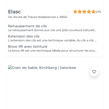
Elasc
275
141, Route de Trèves
Niederanven L-6940
Rehaussement de cils
Le rehaussement donne aux cils une jolie courbure naturelle afin d'ouvrir le regard. La kératine apporte aux cils résistance, solidité et vitalité. Misencil est une gamme de produits spécifique pour le contour de l'oeil. Tenue : environ 5 semaines.
Extension des cils
L'extension des cils est une technique variable, du cils a cils pour un effect très discret. Le 2D un effect naturel mais plus dense et le 3D va donner un effect volume. Nous proposons après chaque pose complète au deuxième rendez-vous de faire un remplissage par contre a votre troisième passage de faire une dépose suivi d'une pose complète afin de ne pas abîmer vos cils et d'avoir toujours un résultat parfait. Pour celle encore hésitante ou ayant peur d'être allergique on vous propose de réserver un entretien préalable afin d'en discuter ensemble et de vous mettre quel que cils pour que vous puissiez voir comment vous réagissez.
Brow lift avec teinture
Le brow lift est une technique idéale pour structurer les sourcils ainsi que pour les rendre plus volumineux. Tenue : environ 5 semaines.