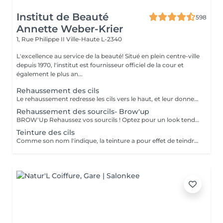
Institut de Beauté
598
Annette Weber-Krier
1, Rue Philippe II
Ville-Haute L-2340
L'excellence au service de la beauté! Situé en plein centre-ville
depuis 1970, l'institut est fournisseur officiel de la cour et
également le plus an...
Rehaussement des cils
Le rehaussement redresse les cils vers le haut, et leur donne une superbe courbure, de la longueur, de la hauteur et du volume : vos cils paraissent plus longs et plus denses. Pour toutes celles qui veulent avoir un regard intense et des cils plus longs c'est une technique qui rallonge vos propres cils sans avoir recours aux extensions de cils. Elle peut être complémentaire à l'application d'extensions de cils, afin de faciliter leur application lorsque vos cils sont trop droits ou trop recourbés : Une beauté en un clin d'oeil ! Le soin ne dure que 45 minutes et n'est pas inconfortable : son effet recourbant dure entre 8 et 12 semaines, ce qui correspond au cycle naturel des cils. Tout de suite après le rehaussement, nous vous proposons soit une teinture des cils, pour intensifier la couleur de vos cils, soit un soin à la kératine, un traitement unique pour nourrir, épaissir et hydrater vos cils naturels ,soit l'application d'un mascara semi-permanent afin d'en améliorer encore l'aspect ' maquillé ' ( tenue 3-4 semaines). Vous avez la possibilité de faire tous ces soins en un même séance :))
Rehaussement des sourcils- Brow'up
BROW'Up Rehaussez vos sourcils ! Optez pour un look tendance ! Découvrez cette toute dernière tendance ! Le principe consiste à modifier le mouvement de vos poils de manière durable (+/- 6 semaines) en les rehaussant vers le haut et/ou dans leur mouvement naturel. Pourquoi ? Le sourcil sera plus ouvert, plus dense, il ouvrira considérablement le regard. Très utilisé par les plus grands maquilleurs, le coiffage du sourcil vers le haut à un vrai impact sur le regard, qui parait comme lifté, rehaussé. Egalement très utilisé en Amérique latine et en Asie, car les poils ont tendance à chuter vers le bas. Cette technique permet de les discipliner pour obtenir une ligne harmonieuse. Très utile également pour des sourcils qui frisent, qui prennent de mauvais plis , ou qui sont trop longs. Le but étant de les plaquer dans le sens le plus optimal . Messieurs, cette technique peut également vous convenir pour discipliner les volumes ! Sublime mariage avec une teinture 3D/HD Brow
Teinture des cils
Comme son nom l'indique, la teinture a pour effet de teindre les cils ou les sourcils et de les gainer très légèrement. Idéal pour les personnes aux cils ou sourcils clairs qui souhaitent avoir en toute occasion avec ou sans mascara des cils ou sourcils plus foncés (noirs, bruns, marrons).