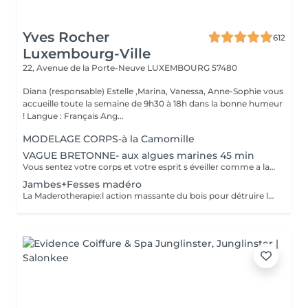
Yves Rocher
612
Luxembourg-Ville
22, Avenue de la Porte-Neuve
LUXEMBOURG 57480
Diana (responsable) Estelle ,Marina, Vanessa, Anne-Sophie vous
accueille toute la semaine de 9h30 à 18h dans la bonne humeur
! Langue : Français Ang...
MODELAGE CORPS-à la Camomille
VAGUE BRETONNE- aux algues marines 45 min
Vous sentez votre corps et votre esprit s éveiller comme a la suite d un bain dans l OCEAN. Vous vous tonicité et leur confort. sentez légère et revitalisée. Vos jambes retrouvent leur tonicité et leur confort
Jambes+Fesses madéro
La Maderotherapie:l action massante du bois pour détruire la cellulite. *Active la circulation sanguine et lymphatique *Réduit les tensions musculaires. *Raffermie et tonifie la peau.