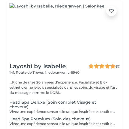
Layoshi by Isabelle
67
141, Route de Trèves
Niederanven L-6940
...Riche de mes 20 années d'expérience, Facialiste et Bio-
esthéticienne je suis spécialisée dans les soins du visage et l'art
du massage comme le KOBI...
Head Spa Deluxe (Soin complet Visage et
cheveux)
Vivez une expérience sensorielle unique inspirée des traditions anciennes japonaises dédiées au soin du corps et à l'apaisement de l'esprit. Le Head Spa combine soin des cheveux et du visage pour améliorer la revitalisation du cuir chevelu tout en favorisant la réduction du stress et la relaxation générale: - Démaquillage du visage - Massage du visage manuel "coup d'éclat" - Massage manuel des épaules, de la nuque et du cuir chevelu à l'huile précieuse et utilisation de différents outils - Fontaine d'eau chaude - Masque visage hydratant - Shampoing - Masque capillaire sous bain de vapeur + sérum - Massage des mains et des bras. - Crème + Sérum visage hydradants - Séchage des cheveux (15 minutes)
Head Spa Premium (Soin des cheveux)
Vivez une expérience sensorielle unique inspirée des traditions anciennes japonaises dédiées au soin du corps et à l'apaisement de l'esprit. Le Head Spa combine soin des cheveux et du visage pour améliorer la revitalisation du cuir chevelu tout en favorisant la réduction du stress et la relaxation générale: - Démaquillage du visage - Massage manuel des épaules, de la nuque et du cuir chevelu à l'huile précieuse et utilisation de différents outils - Fontaine d'eau chaude - Shampoing - Masque capillaire sous bain de vapeur + sérum - Massage des mains et des bras. - Séchage des cheveux (15 minutes)