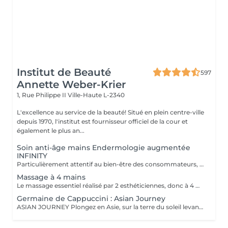
Institut de Beauté
597
Annette Weber-Krier
1, Rue Philippe II
Ville-Haute L-2340
L'excellence au service de la beauté! Situé en plein centre-ville
depuis 1970, l'institut est fournisseur officiel de la cour et
également le plus an...
Soin anti-âge mains Endermologie augmentée
INFINITY
Particulièrement attentif au bien-être des consommateurs, ce nouveau protocole exclusif LPG® est l'alliance de la technicité, qui s'appuie sur la technologie brevetée de l'appareil CelluM6 Alliance® et de la sensorialité pour une efficacité immédiate et durable sur le corps. Et ce, grâce à une succession de manoeuvres réalisées à la fois par la tête de traitement Alliance®, la pose d'un masque et par les mains du praticien
Massage à 4 mains
Le massage essentiel réalisé par 2 esthéticiennes, donc à 4 mains est un massage du corps complet aux huiles essentielles, qui apporte une profonde relaxation. C'est une technique favorisant la circulation énergétique et qui réactive le métabolisme. C'est un massage où on retrouve le plaisir de donner et de recevoir. En fait c'est un mélange de différentes techniques : californienne, quant au rythme, la fluidité, manoeuvres enveloppantes, et suédoise, travail précis sur les différentes parties du corps.
Germaine de Cappuccini : Asian Journey
ASIAN JOURNEY Plongez en Asie, sur la terre du soleil levant, où chaque détail est conçu pour offrir harmonie et équilibre grâce à des soins exclusifs qui capturent l'esprit zen des anciens rituels japonais, infusés avec l'essence culturelle et cérémonielle du thé. La collection présente un parfum neuro-scientifiquement prouvé qui favorise l'harmonie et l'équilibre entre le corps et l'esprit. Des notes lactées enveloppantes s'associent à des bois crémeux sophistiqués et à des fruits exotiques. ACTIMOOD PROGRAM® : WELLBEINGMATCHA RENEWAL EXFOLIATION POUR LE CORPS Rituel d'exfoliation conçu pour révéler une peau douce et radieuse. Une formule exclusive à effet antioxydant qui enveloppe le corps d'une étreinte nourrissante et transformatrice. La caresse de sa texture gel extraordinaire permet une exfoliation aussi efficace qu'agréable. SERENITY SANCTUARY MASSAGE CORPOREL Inspiré du Shiatsu, une technique millénaire originaire du Japon, ce massage à effet relaxant vise à harmoniser le rythme naturel du corps en travaillant les méridiens énergétiques. La texture douce du lait de massage facilite le traitement, garantissant une glisse douce et agréable, tout en vous plongeant dans une atmosphère de profonde sérénité. ZEN CEREMONY RITUEL Conçu pour harmoniser le corps et l'esprit, ce rituel corporel associe la préparation et le soin de la peau à la philosophie orientale de l'équilibre holistique. Inspiré par le travail des méridiens énergétiques, il favorise un sentiment de bien-être total et profond.