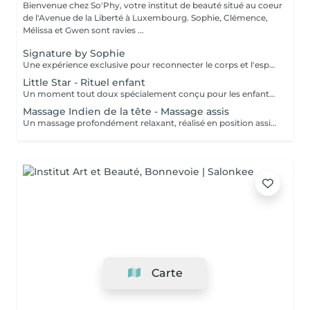
Bienvenue chez So'Phy, votre institut de beauté situé au coeur
de l'Avenue de la Liberté à Luxembourg. Sophie, Clémence,
Mélissa et Gwen sont ravies ...
Signature by Sophie
Une expérience exclusive pour reconnecter le corps et l'esprit. Ce soin signature débute par un bain de pieds chaud et délassant, invitant le corps à ralentir et à relâcher les premières tensions. Il se poursuit par un massage du dos profondément relaxant, conçu pour libérer les tensions musculaires, apaiser le système nerveux et installer un véritable lâcher-prise. L'expérience continue avec un soin du visage entièrement personnalisé, adapté aux besoins spécifiques de votre peau, afin de la nettoyer, l'hydrater et lui redonner confort et éclat. Au coeur de ce rituel se trouve le massage signature de Sophie, le KobiLift® : une gestuelle précise et enveloppante qui stimule, draine et raffermit la peau tout en illuminant le teint. Au-delà des résultats visibles, ce soin procure une profonde sensation d'équilibre, de légèreté et de renouveau. Un moment suspendu, où le temps ralentit, l'esprit s'apaise et le corps se sent pleinement pris en charge. Idéal pour celles et ceux qui recherchent une relaxation profonde, une peau lumineuse et une véritable parenthèse de reconnexion.
Little Star - Rituel enfant
Un moment tout doux spécialement conçu pour les enfants, afin de leur faire découvrir le plaisir de prendre soin d'eux dans un cadre rassurant et bienveillant. Vous choisissez la durée du soin (60 ou 90 minutes), et nous créons un rituel adapté à leur âge, à leurs envies et à leur sensibilité. L'expérience peut inclure différents soins tels qu'un mini soin du visage, un massage relaxant, une mini manucure ou pédicure, avec possibilité de pose de vernis. Chaque séance est pensée comme un moment ludique et apaisant, pour initier les plus jeunes au bien-être tout en douceur. Un instant de détente idéal pour leur offrir une première expérience en institut, dans le respect de leur rythme et de leurs besoins.
Massage Indien de la tête - Massage assis
Un massage profondément relaxant, réalisé en position assise, idéal pour relâcher rapidement les tensions accumulées. Inspiré des techniques ayurvédiques, ce soin agit sur le haut du dos, les épaules, la nuque et le cuir chevelu afin de libérer les tensions musculaires et apaiser le système nerveux. Grâce à des manuvres ciblées, il procure une sensation immédiate de légèreté, favorise la détente mentale et améliore la qualité du repos. Un soin idéal pour s'offrir une pause rapide et efficace, relâcher la pression et retrouver une sensation de calme et d'équilibre.
Carte