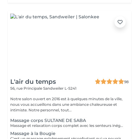
L'air du temps
98
56, rue Principale
Sandweiler L-5241
Notre salon ouvert en 2016 est à quelques minutes de la ville,
nous vous accueillons dans une ambiance chaleureuse et
intimiste. Notre personnel, tout...
Massage corps SULTANE DE SABA
Massage et relaxation corps complet avec les senteurs inégalables de notre gamme artisanale et ancestrale de 'Sultane de Saba'. Pour vous faire plaisir ou pour offrir un moment de détente et bien-être.
Massage à la Bougie
C'est un massage extrêmement réconfortant qui va nourrir en même temps votre peau avec les propriétés de la bougie de massage. Vous voyagerez avec les senteurs inégalables de la gamme 'Sultane de Saba' . Idéalement à faire durant les mois d'hiver.