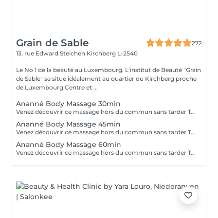
Grain de Sable
272
13, rue Edward Steichen
Kirchberg L-2540
Le No 1 de la beauté au Luxembourg. L'institut de Beauté "Grain
de Sable" se situe idéalement au quartier du Kirchberg proche
de Luxembourg Centre et ...
Ananné Body Massage 30min
Venez découvrir ce massage hors du commun sans tarder Tout d'abord nous utilisons une huile végétale et pure puis nous massons l'ensemble du corps en alternant brosses et pierres. Relaxation assurée ! Le corps est détendu et tonifié.
Ananné Body Massage 45min
Venez découvrir ce massage hors du commun sans tarder Tout d'abord nous utilisons une huile végétale et pure puis nous massons l'ensemble du corps en alternant brosses et pierres. Relaxation assurée. Le corps est détendu et tonifié.
Ananné Body Massage 60min
Venez découvrir ce massage hors du commun sans tarder Tout d'abord nous utilisons une huile végétale et pure puis nous massons l'ensemble du corps en alternant brosses et pierres. Relaxation assurée ! Le corps est détendu et tonifié.