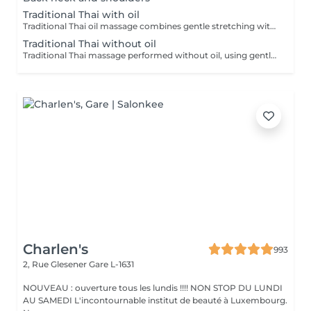
Traditional Thai with oil
Traditional Thai oil massage combines gentle stretching with flowing massage techniques using warm oil to ease muscle tension, improve circulation, and promote deep relaxation.
Traditional Thai without oil
Traditional Thai massage performed without oil, using gentle stretching and acupressure techniques to relieve muscle tension, improve flexibility, and promote deep relaxation.
Charlen's
993
2, Rue Glesener
Gare L-1631
NOUVEAU : ouverture tous les lundis !!!! NON STOP DU LUNDI
AU SAMEDI L'incontournable institut de beauté à Luxembourg.