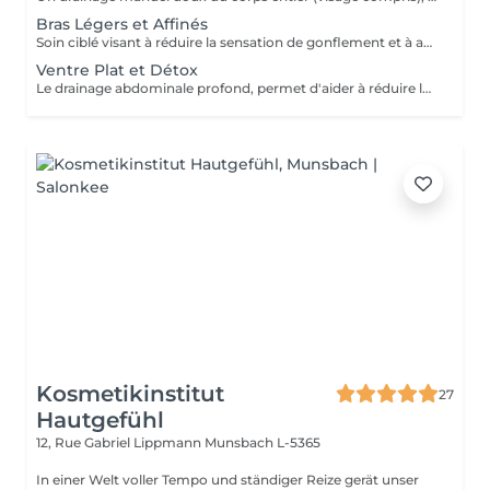
Bras Légers et Affinés
Soin ciblé visant à réduire la sensation de gonflement et à améliorer le confort des bras. Favorise la circulation et procure une sensation de légèreté immédiate.
Ventre Plat et Détox
Le drainage abdominale profond, permet d'aider à réduire la sensation de gonflement liée à plusieurs facteurs (stress, déséquilibre hormonal, inflammation chronique, problèmes digestifs, diastasis). Ce soin procure un véritable relâchement des tensions abdominales procurant un sentiment de bien être immédiat après la séance.
Kosmetikinstitut
27
Hautgefühl
12, Rue Gabriel Lippmann
Munsbach L-5365
In einer Welt voller Tempo und ständiger Reize gerät unser