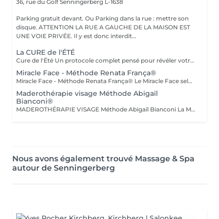
36, rue du Golf
Senningerberg L-1638
Parking gratuit devant. Ou Parking dans la rue : mettre son
disque. ATTENTION LA RUE A GAUCHE DE LA MAISON EST
UNE VOIE PRIVÉE. Il y est donc interdit...
La CURE de l'ÉTÉ
Cure de l'Été Un protocole complet pensé pour révéler votre silhouette avant l'été : détoxifier, affiner, sculpter. Drainage lymphatique, Vacuslim et Maderothérapie réunis en une seule séance, adaptée à vos besoins. 10 séances d'1h30 résultats progressifs et visibles dès les premières séances. Pour des résultats optimum, nous vous conseillons 1 à 2 séances par semaine. Cure de l'Été+ Le même protocole complet, étendu aux bras pour une silhouette affinée de la tête aux pieds. Drainage, Vacuslim et Maderothérapie, adaptés à vos besoins. 10 séances d'1h45 résultats progressifs et visibles dès les premières séances. Pour des résultats optimum, nous vous conseillons 1 à 2 séances par semaine.
Miracle Face - Méthode Renata França®
Miracle Face - Méthode Renata França® Le Miracle Face selon la Méthode Renata França® est une prise en charge experte du visage, alliant drainage lymphatique précis et manuvres de remodelage adaptées à la finesse des tissus faciaux. Ce soin agit en profondeur pour décongestionner les zones inflammées, améliorer la circulation lymphatique et redessiner les contours du visage, tout en respectant l'équilibre naturel de la peau. Grâce à une gestuelle spécifique, rythmée et maîtrisée, le Miracle Face permet de : - réduire les gonflements et les poches - affiner l'ovale du visage - lisser les traits - améliorer l'éclat et la qualité de la peau. Il s'agit d'un travail facial structuré, comparable au remodelage corporel, mais spécifiquement conçu pour le visage, le cou et le décolleté. Pour des résultats optimaux, le Miracle Face peut être associé à un drainage lymphatique du corps selon la Méthode Renata França®, permettant une décongestion globale et une meilleure réponse du visage. Ce soin s'adresse aux personnes recherchant une approche non invasive, experte et cohérente, visant à améliorer l'harmonie du visage tout en respectant la physiologie cutanée.
Maderothérapie visage Méthode Abigaïl
Bianconi®
MADEROTHÉRAPIE VISAGE Méthode Abigaïl Bianconi La Maderothérapie visage, telle qu'elle est pratiquée chez Maison Abigaïl Bianconi, repose sur une approche experte, précise et respectueuse des structures du visage. Pionnière de la Maderothérapie au Luxembourg depuis 2018, Abigaïl a développé une méthode exclusive, transmise à travers son académie, fondée sur le respect du corps humain et 100 % sans douleur. Chaque séance est réalisée à l'aide d'outils en bois spécifiquement conçus pour le visage, permettant un travail ciblé des tissus, alliant stimulation, drainage et effet liftant progressif. La méthode agit sur : - la qualité et la tonicité de la peau - la circulation et le drainage - les tensions du visage et du cou - la redéfinition des contours - l'harmonie globale du visage Le soin est entièrement personnalisé, adapté à la morphologie du visage, à l'état de la peau et aux besoins spécifiques de chaque personne. Chez Maison Abigaïl Bianconi, la Maderothérapie visage n'est pas un soin esthétique standardisé. C'est une expertise, pensée pour obtenir des résultats visibles, progressifs et respectueux de la peau.
Nous avons également trouvé Massage & Spa
autour de Senningerberg