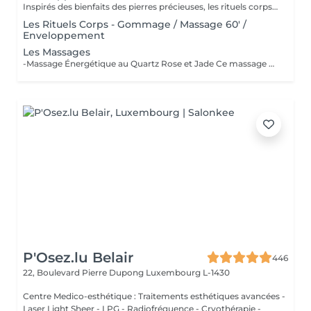
Inspirés des bienfaits des pierres précieuses, les rituels corps Gemology associent techniques de massage expertes et actifs minéraux pour offrir un moment de détente absolue. Chaque soin est conçu pour rééquilibrer, hydrater, raffermir ou détoxifier la peau, tout en apaisant le corps et l'esprit. Une expérience sensorielle unique, où luxe et efficacité se rencontrent pour révéler l'éclat naturel de votre peau.
Les Rituels Corps - Gommage / Massage 60' /
Enveloppement
Les Massages
-Massage Énergétique au Quartz Rose et Jade Ce massage unique associe la puissance vibratoire des pierres précieuses à des manuvres profondes et relaxantes. Grâce au quartz rose et au jade, il rééquilibre les énergies, relâche les tensions et réveille l'éclat intérieur. Un véritable soin holistique, pour le corps et l'esprit. -Massage Ressourçant Future Maman Spécialement conçu pour accompagner la femme enceinte en douceur, ce massage soulage les tensions, améliore la circulation et procure une profonde sensation de bien-être. Réalisé avec des mouvements enveloppants et des produits adaptés, il offre un moment précieux de connexion avec soi et avec bébé.
P'Osez.lu Belair
446
22, Boulevard Pierre Dupong
Luxembourg L-1430
Centre Medico-esthétique : Traitements esthétiques avancées -
Laser Light Sheer - LPG - Radiofréquence - Cryothérapie -