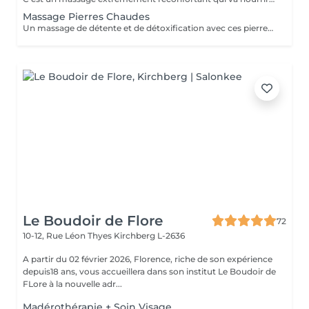
Massage Pierres Chaudes
Un massage de détente et de détoxification avec ces pierres chaudes de basalte qui vont détendre vos muscles et vous donneront une sensation de bien-être. Eviter de le faire en été car sensation de chaleur assez intense.
Le Boudoir de Flore
72
10-12, Rue Léon Thyes
Kirchberg L-2636
A partir du 02 février 2026, Florence, riche de son expérience
depuis18 ans, vous accueillera dans son institut Le Boudoir de
FLore à la nouvelle adr...
Madérothérapie + Soin Visage