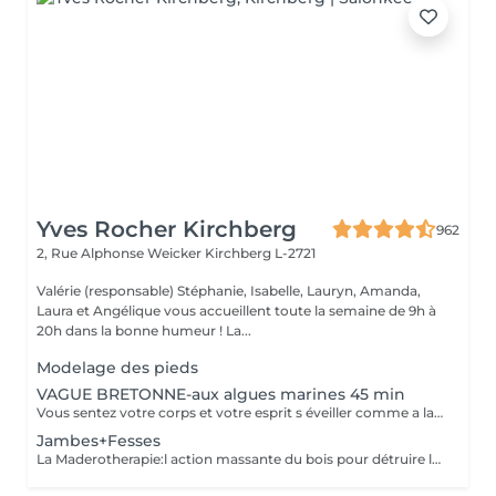
Yves Rocher Kirchberg
962
2, Rue Alphonse Weicker
Kirchberg L-2721
Valérie (responsable) Stéphanie, Isabelle, Lauryn, Amanda,
Laura et Angélique vous accueillent toute la semaine de 9h à
20h dans la bonne humeur ! La...
Modelage des pieds
VAGUE BRETONNE-aux algues marines 45 min
Vous sentez votre corps et votre esprit s éveiller comme a la suite d un bain dans l OCEAN. Vous vous tonicité et leur confort. sentez légère et revitalisée. Vos jambes retrouvent leur tonicité et leur confort
Jambes+Fesses
La Maderotherapie:l action massante du bois pour détruire la cellulite. *Active la circulation sanguine et lymphatique *Réduit les tensions musculaires. *Raffermie et tonifie la peau.