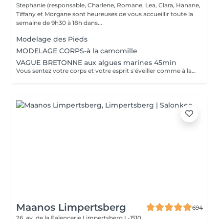
Stephanie (responsable, Charlene, Romane, Lea, Clara, Hanane,
Tiffany et Morgane sont heureuses de vous accueillir toute la
semaine de 9h30 à 18h dans...
Modelage des Pieds
MODELAGE CORPS-à la camomille
VAGUE BRETONNE aux algues marines 45min
Vous sentez votre corps et votre esprit s'éveiller comme à la suite d'un bain dans l'OCEAN. Vous vous sentez légère et revitalisée. Vos jambes retrouvent leur tonicité et leur confort.
Maanos Limpertsberg
694
26, av. de la Faïencerie
Limpertsberg L-1510