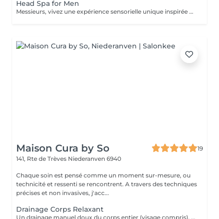
Head Spa for Men
Messieurs, vivez une expérience sensorielle unique inspirée des traditions anciennes japonaises dédiées au soin du corps et à l'apaisement de l'esprit adapté à votre peau. Le Head Spa combine soin des cheveux et du visage pour améliorer la revitalisation du cuir chevelu tout en favorisant la réduction du stress et la relaxation générale: - Soin du visage (nettoyage, massage, masque et/ou soin de la barbe) - Massage manuel des épaules, de la nuque et du cuir chevelu à l'huile précieuse et utilisation de différents outils - Fontaine d'eau chaude - Shampoing - Sérum capillaire - Séchage des cheveux
Maison Cura by So
19
141, Rte de Trèves
Niederanven 6940
Chaque soin est pensé comme un moment sur-mesure, ou
technicité et ressenti se rencontrent. A travers des techniques
précises et non invasives, j'acc...
Drainage Corps Relaxant
Un drainage manuel doux du corps entier (visage compris), favorisant la détente profonde, la circulation lymphatique et la sensation de légèreté. Idéal en période de stress, de fatigue, ou lorsque le corps a besoin d'un véritable moment de récupération.