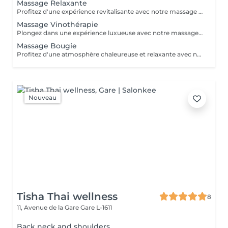
Massage Relaxante
Profitez d'une expérience revitalisante avec notre massage relaxant de 40, 60 ou 90 minutes. Nos esthéticiennes utiliseront des techniques douces pour soulager les tensions musculaires, procurant une sensation de tranquillité. Le temps de préparation et d'installation de la cliente est inclus dans la période choisie, garantissant que chaque minute soit consacrée à votre bien-être. Profitez de ce moment pour rajeunir corps et esprit.
Massage Vinothérapie
Plongez dans une expérience luxueuse avec notre massage Vinothérapie de 40, 60 ou 90 minutes. Nos Esthetcienne experts utiliseront des techniques spécifiques, combinant les bienfaits du raisin pour apaiser vos muscles et offrir une sensation de détente profonde. Le temps de préparation et d'installation de la cliente est inclus dans la durée sélectionnée, garantissant une expérience dédiée à votre bien-être. Laissez-vous emporter par ce moment de délice, revitalisant à la fois votre corps et votre esprit.
Massage Bougie
Profitez d'une atmosphère chaleureuse et relaxante avec notre massage aux bougies de 40, 60 ou 90 minutes. Nos esthéticiennes spécialisées intègrent des bougies parfumées pour créer une ambiance paisible tout en appliquant des techniques douces visant à soulager les tensions musculaires. Le temps de préparation et d'installation de la cliente est inclus dans la période choisie, garantissant que chaque minute soit dédiée à votre bien-être. Offrez-vous une expérience de rajeunissement du corps et de l'esprit dans ce cadre serein.
Nouveau
Tisha Thai wellness
8
11, Avenue de la Gare
Gare L-1611
Back neck and shoulders