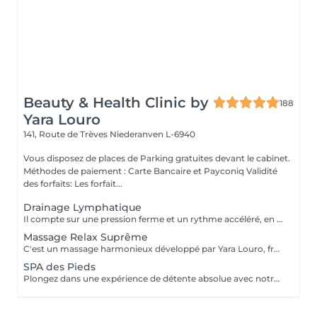
Beauty & Health Clinic by
188
Yara Louro
141, Route de Trèves
Niederanven L-6940
Vous disposez de places de Parking gratuites devant le cabinet.
Méthodes de paiement : Carte Bancaire et Payconiq Validité
des forfaits: Les forfait...
Drainage Lymphatique
Il compte sur une pression ferme et un rythme accéléré, en plus de pompages et des manuvres exclusives qui permettent des résultats immédiats. Cette technique réduit les oedèmes, active la circulation sanguine et potentialise un réseau complexe de vaisseaux où passent les fluides corporels, réduisant ainsi la tant redoutée cellulite. Le résultat est un corps moins gonflé et galbé avec un métabolisme plus accéléré et, donc, une sensation de bien-être.
Massage Relax Suprême
C'est un massage harmonieux développé par Yara Louro, fruit de ses années d'expérience. Ce massage qui rassure le corps, l'esprit et l'âme, a été particulièrement développé pour fournir une relaxation totale des sens, vous transportant vers un état de bien-être parfait. Vous découvrirez tous ses secrets lors de votre séance.
SPA des Pieds
Plongez dans une expérience de détente absolue avec notre Spa des Pieds, un rituel d'exception dédié au bien-être et à l'élégance. Vos pieds sont délicatement immergés dans un bain sensoriel enrichi en sels précieux et actifs relaxants, favorisant la détente profonde et la revitalisation. Le soin se poursuit par une exfoliation raffinée qui révèle une peau douce et soyeuse, suivie d'un massage expert aux gestes lents et enveloppants, libérant les tensions et rééquilibrant les énergies. Véritable moment de luxe et de sérénité, ce soin procure une sensation de légèreté durable et un confort absolu.