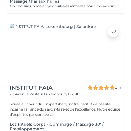
Massage thai aux huiles
On choisira un mélange dhuiles essentielles pour vos besoins physiques. Un massage thérapeutique à laide dune technique spéciale pour vider les poches de liquide lymphatique et de rétention deau. Ce traitement est conçu pour aider à stimuler la circulation et daccroître la capacité du corps à éliminer les toxines et à absorber les éléments nutritifs. Vos huiles essentielles préférées peuvent être sélectionnées à votre arrivée.
INSTITUT FAIA
457
27, Avenue Pasteur
Luxembourg L-2311
Située au coeur du Limpertsberg, notre institut de beauté
incarne l'alliance du savoir-faire et de l'excellence. Notre équipe
d'expertes passionnées ...
Les Rituels Corps - Gommage / Massage 30' /
Enveloppement