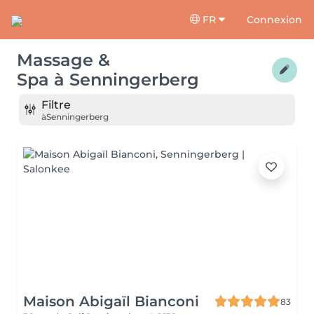
FR
Connexion
Massage &
Spa
à
Senningerberg
Filtre
à
Senningerberg
Maison Abigaïl Bianconi
83