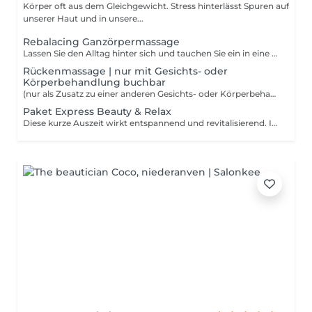
Körper oft aus dem Gleichgewicht. Stress hinterlässt Spuren auf
unserer Haut und in unsere...
Rebalacing Ganzörpermassage
Lassen Sie den Alltag hinter sich und tauchen Sie ein in eine Welt absoluten Wohlbefindens. Diese Massage ist für alle die Stress und Hektik ausgesetzt sind. Sie konzentriert sich auf ihr inneres Wohlbefinden, vermittelt Balance und gleicht die Bedürfnisse des Körpers aus. Körper, Geist und Seele werden entspannt und die Energiezirkulation wird wiederhergestellt.
Rückenmassage | nur mit Gesichts- oder
Körperbehandlung buchbar
(nur als Zusatz zu einer anderen Gesichts- oder Körperbehandlung buchbar)
Paket Express Beauty & Relax
Diese kurze Auszeit wirkt entspannend und revitalisierend. Ideal um die Akkus in der Mittagspause oder nach Feierabend noch einmal aufzuladen. Die Haut wird mild gereinigt und tonisiert. Eine Kombination aus Rücken- Gesicht und Kopfmassage bringt Ihnen intensive Entspannung. Für ein frisches und energiegeladenes Aussehen werden Ihre Wimpern und Augenbrauen gefärbt.