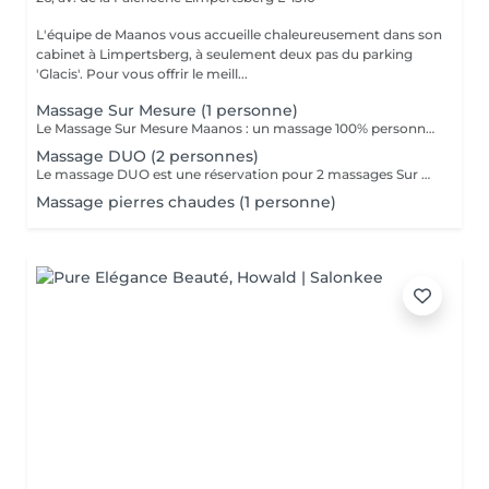
L'équipe de Maanos vous accueille chaleureusement dans son
cabinet à Limpertsberg, à seulement deux pas du parking
'Glacis'. Pour vous offrir le meill...
Massage Sur Mesure (1 personne)
Le Massage Sur Mesure Maanos : un massage 100% personnalisé en fonction de vos besoins et de vos envies !
Massage DUO (2 personnes)
Le massage DUO est une réservation pour 2 massages Sur Mesure, en même temps dans la même cabine. Les 2 personnes pourront personnaliser leurs massages en fonction de leurs envies. Possibilité de demander 2 cabines séparées en arrivant sur place.
Massage pierres chaudes (1 personne)