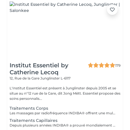
Institut Essentiel by
179
Catherine Lecoq
12, Rue de la Gare
Junglinster L-6117
L'Institut Essentiel est présent à Junglinster depuis 2005 et se
situe au n°12 rue de la Gare, dit Jong Mëtt. Essentiel propose des
soins personnalis...
Traitements Corps
Les massages par radiofréquence INDIBA® offrent une multitudes de bienfaits. De la relaxation au massage anti-cellulite et raffermissant, INDIBA® traite en douceur et efficacement. L'action en profondeur de la technologie de radiofréquence stimule la production de collagène, améliore le tonus musculaire et la circulation sanguine et renforce les défenses naturelles de la peau. Dès le premier massage vous ressentirez la différence et constater les premiers effets. Pour vous informer sur les effets et les traitements avec la méthode INDIBA® vous pouvez réserver un rendez-vous informatif. Le traitement ne convient pas si vous: - êtes en ceinte - portez un pacemaker - souffrez de thrombose, phlébite - troubles vasculaires graves - êtes traité pour un cancer (demandez avis médical)
Traitements Capillaires
Depuis plusieurs années INDIBA® a prouvé mondialement son efficacité à lutter contre la dégénérescence cellulaire (vieillissement cellulaire). La technologie de INDIBA® Haiwave a été spécifiquement conçue pour traiter le problème de la chute des cheveux du au vieillissement ou en raison de problèmes hormonaux. En activant la micro circulation, les racines des cheveux sont intensément nourries en oxygène et peuvent se régénérer très rapidement. Le poil sort ainsi de sa phase de repos et peut repousser. Progressivement (à p.de 4 séances) les premiers cheveux sont visibles. Le traitement doit impérativement se réaliser 3-4 fois par semaines sur une durée de 1mois (revitalisation, cheveux fins, prévention anti-chute) ou 2 mois pour la perte de cheveux et calvitie. Nous proposons un forfait de 12 séances avec une remise immédiate de 15%. 1 à 2 cure de 12 séances sont conseillés à intervalle de 4-6 semaines. N'hésitez pas à nous contacter pour plus d'information ou réserver votre séance d'information (gratuite) en ligne.