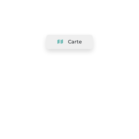
Carte
Société
Support
Équipe
&
Carrières
Référencer votre salon
Légal