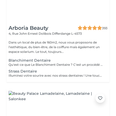
Arboria Beauty
393
4, Rue John Ernest Dolibois
Differdange L-4573
Dans un local de plus de 160m2, nous vous proposons de
l'esthétique, du bien-être, de la coiffure mais également un
espace solarium. Le tout, toujours...
Blanchiment Dentaire
Qu'est-ce que Le Blanchiment Dentaire ? C'est un procédé qui utilise un gel blanchissant activé par une lumière avec une fréquence spécifique. Celui-ci agit sur l'émail et la dentine des dents sans affecter la structure de la dent. Le blanchiment dentaire est sûr, efficace et rapide. Pourquoi vos dents se colorent-elles ? Pour de nombreuses raisons. Les plus communes sont l'âge, la consommation de produits qui colorent les dents comme le café, le thé, les sodas, le tabac, etc. ou à cause d'un traumatisme. Pendant la période de croissance des dents, une prise régulière de tétracycline et d'autres antibiotiques peuvent également être à la base de ces décolorations. Est-ce sans danger ? La sécurité et l'efficacité du produit sont bien établies. Le produit est utilisé en toute sécurité depuis plusieurs années pour le traitement des gencives et des tissus mous. On évite l'utilisation chez les femmes enceintes ou qui allaitent. L'usage du tabac est contre-indiqué pendant le traitement de blanchiment. Certains patients éprouvent une augmentation temporaire de la sensibilité au froid pendant le traitement. Ces symptômes disparaissent entre 1 à 3 jours après la fin du traitement. Un blanchiment dentaire est-il efficace ? Oui. Le blanchiment dentaire permet d'enlever la plupart des tâches et des colorations causées par les aliments, le tabac, un traitement de canal ou le vieillissement naturel des dents. Une étude a démontré que l'utilisation de la lampe augmente l'efficacité du gel
Strass Dentaire
Illuminez votre sourire avec nos strass dentaires ! Une touche d'éclat pour une allure unique et tendance. Contactez-nous pour briller de mille feux !"