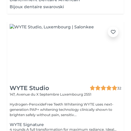
Bijoux dentaire swarovski
WYTE Studio
32
147, Avenue du X Septembre
Luxembourg 2551
Hydrogen-PeroxideFree Teeth Whitening WYTE uses next-
generation PAP+ whitening technology clinically shown to
brighten safely without pain, sensitiv...
WYTE Signature
4 rounds A full transformation for maximum radiance. Ideal for first-time guests seeking the brightest natural result. 100% satisfaction or money back no-questions asked guarantee*