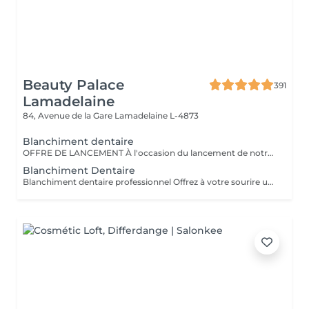
Beauty Palace
391
Lamadelaine
84, Avenue de la Gare
Lamadelaine L-4873
Blanchiment dentaire
OFFRE DE LANCEMENT À l'occasion du lancement de notre nouveau blanchiment dentaire professionnel, profitez d'un tarif préférentiel à 120 € au lieu de 149 €. Offre valable pour une durée limitée. Résultat visible dès la première séance Soin indolore et respectueux de l'émail Offre non cumulable valable pendant la période de lancement.
Blanchiment Dentaire
Blanchiment dentaire professionnel Offrez à votre sourire un véritable coup d'éclat grâce à notre blanchiment dentaire professionnel, réalisé avec des produits de qualité et dans le respect total de l'émail. Ce soin permet d'éclaircir la teinte des dents en douceur, d'atténuer les taches liées au café, thé, tabac ou au temps, et de retrouver un sourire plus lumineux dès la première séance. - Résultats visibles rapidement - Soin indolore et non invasif - Respect de l'émail et des gencives - Convient aux femmes et aux hommes La séance se déroule dans un cadre calme et relaxant, sous la supervision d'une professionnelle formée, avec l'application d'un gel protecteur pour assurer confort et sécurité tout au long du soin. Pour un résultat optimal, plusieurs séances peuvent être recommandées selon la teinte initiale des dents.