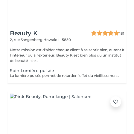
Beauty K
181
2, rue Sangenberg
Howald L-5850
Notre mission est d'aider chaque client à se sentir bien, autant à
l'intérieur qu'à l'extérieur. Beauty K est bien plus qu'un institut
de beauté ; c'e...
Soin Lumière pulsée
La lumière pulsée permet de retarder l'effet du vieillissement cutané. Ce soin photo rajeunissant transforme la lumière en chaleur ce qui stimule la génération de collagène et d'élastines. ATTENTION - Ne pas être sous traitement médicamenteux photo sensibilisant au moment du traitement.