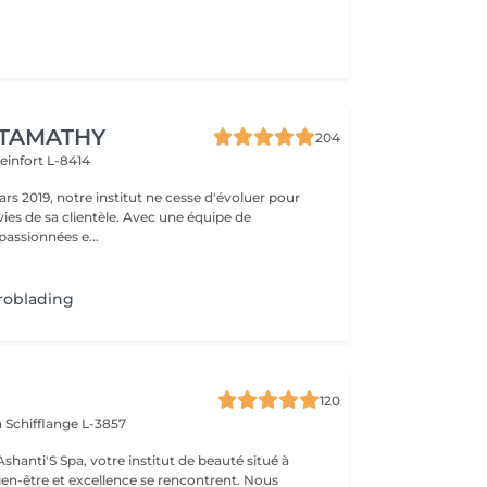
 TAMATHY
204
teinfort L-8414
rs 2019, notre institut ne cesse d'évoluer pour
ies de sa clientèle. Avec une équipe de
passionnées e...
roblading
120
n
Schifflange L-3857
e institut de beauté situé à
en-être et excellence se rencontrent. Nous