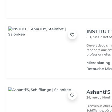
INSTITUT
8D, rue Collart
S
Ouvert depuis ma
répondre aux env
professionnelles 
Microblading
Retouche Mic
Ashanti'S
24, rue du Mouli
Bienvenue chez Ashanti'S Spa, votr
Schifflange, où bi