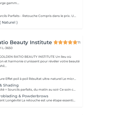
arge gamm...
Microblading Sourcils Parfaits - Retouche Compris dans le prix. Un sourcil dessiné avec précision poil à poil, pour un résultat ultra-naturel qui sublime votre regard. Chaque prestation est personnalisée selon la forme de votre visage, votre style et vos envies, pour un effet harmonieux et élégant. Bienfaits : Sourcils pleins et parfaitement dessinés Résultat naturel, comme vos vrais poils Gain de temps au quotidien : fini le maquillage des sourcils Retouche possible pour un effet durable Résultat : un regard sublimé, structuré et naturel, qui attire tous les regards Sur rendez-vous !
 Naturel )
tio Beauty Institute
71
l L-3650
BEAUTY INSTITUTE Un lieu où
ion et harmonie s'unissent pour révéler votre beauté
re phil...
Sourcils sur-mesure Effet poil à poil Résultat ultra-naturel Le microblading est une technique de maquillage semi-permanent qui permet de redessiner les sourcils de façon précise et naturelle, en imitant parfaitement l'aspect du poil. À l'aide d'une fine lame composée de micro-aiguilles, des pigments sont implantés manuellement dans la couche superficielle de la peau. Ce soin est idéal pour : restructurer une ligne clairsemée, corriger une asymétrie, gagner du temps au quotidien, sublimer le regard sans maquillage. Résultat : des sourcils harmonieux, élégants et adaptés à la morphologie de votre visage invisiblement travaillés, visiblement magnifiques. La tenue varie de 9 à 18 mois selon le type de peau, le mode de vie et l'entretien.
 & Shading
Définition + Densité = Sourcils parfaits, du matin au soir Ce soin combine deux techniques complémentaires pour un résultat à la fois structuré, doux et sophistiqué : Le microblading (effet poil à poil) recrée chaque poil avec une extrême précision pour redessiner et restructurer la ligne naturelle du sourcil. Le shading (ombrage en dégradé) ajoute de la densité et un effet maquillé très subtil, comme un léger poudré. Cette combinaison est idéale pour les sourcils clairsemés, asymétriques ou manquant de définition, et convient à tous les types de peau, y compris les peaux grasses. Résultat : des sourcils naturels à la base, plus intenses vers la queue, avec un effet make-up no make-up longue durée. Tenue : 12 à 24 mois selon le type de peau et l'entretien.
roblading & Powderbrows
Finition Ajustement Longévité La retouche est une étape essentielle pour parfaire le résultat initial du microblading ou des powder brows. Elle permet de : ajuster la forme ou l'intensité, renforcer la couleur, corriger les éventuelles irrégularités liées à la cicatrisation, prolonger la tenue du maquillage semi-permanent. Première retouche recommandée 4 à 8 semaines après la première séance. Ensuite, des retouches annuelles sont conseillées pour entretenir la couleur et la netteté du tracé. Résultat : des sourcils toujours frais, nets et parfaitement définis, sur le long terme. Ce tarif s'applique uniquement aux microbladings & Powderbrows réalisés par notre artiste.