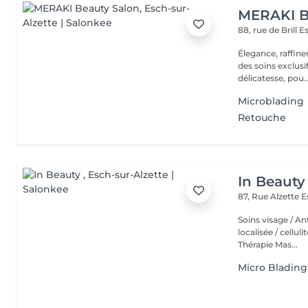
MERAKI B
88, rue de Brill
E
Élegance, raffin
des soins exclusi
délicatesse, pou..
Microblading
Retouche
In Beauty
87, Rue Alzette
E
Soins visage / An
localisée / cellul
Thérapie Mas...
Micro Blading