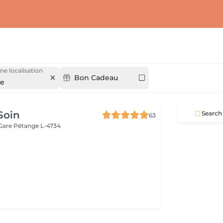
ne localisation
Bon Cadeau
ge
Soin
Search
63
 Gare
Pétange L-4734