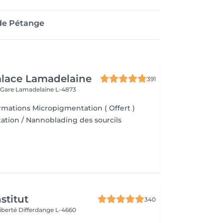
 de Pétange
alace Lamadelaine
391
 Gare
Lamadelaine L-4873
rmations Micropigmentation ( Offert )
tion / Nannoblading des sourcils
stitut
340
Liberté
Differdange L-4660