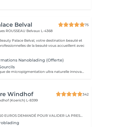
lace Belval
75
cques ROUSSEAU
Belvaux L-4368
eauty Palace Belval, votre destination beauté et
professionnelles de la beauté vous accueillent avec
rmations Nanoblading (Offerte)
ourcils
C'est une technique de micropigmentation ultra naturelle innovante qui redessine les sourcils avec des traits hiper fins comme les poils, pour un résultat des sourcils plus élégants, harmonieux et parfaitement structurés.
ure Windhof
342
dhof (Koerich) L-8399
ACCPMPTE DE 150 EUROS DEMANDÉ POUR VALIDER LA PRESTATION. EN CAS D'ANNULATION, MERCI D'APPELER L'INSTITUT AU MOINS 48H À L'AVANCE.
roblading