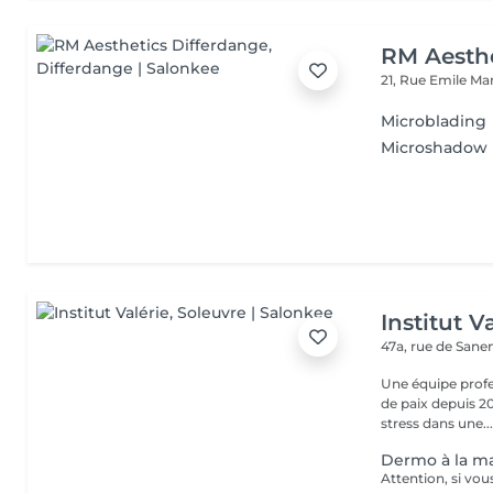
RM Aesthe
21, Rue Emile Ma
Microblading
Microshadow
Institut V
47a, rue de San
Une équipe profe
de paix depuis 20
stress dans une..
Dermo à la ma