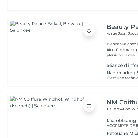
Beauty Pa
4, rue Jean-Ja
Bienvenue chez B
bien-être où les 
plaisir pour des...
Séance d'info
Nanoblading S
NM Coiff
1, rue d’Arlon
Win
Microblading
Retouche Mic