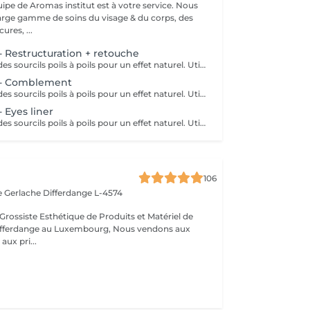
uipe de Aromas institut est à votre service. Nous
rge gamme de soins du visage & du corps, des
res, ...
- Restructuration + retouche
Restructuration des sourcils poils à poils pour un effet naturel. Utilisation de pigment d'origine naturel & Bio. Nous vous prions de bien vouloir respecter votre rendez-vous. En prenant rendez-vous, vous occupez une place, dont une autre personne aurait éventuellement besoin. Tout rendez-vous non annulé 24h en avance, est susceptible d'être facturé. (Si vous ne pouvez pas vous présenter à votre RDV, proposez-le éventuellement à un proche ou à un ami) Toute l'équipe de Aromas Institut vous remercie pour votre respect et votre compréhension.
 - Comblement
Restructuration des sourcils poils à poils pour un effet naturel. Utilisation de pigment d'origine naturel & Bio. Nous vous prions de bien vouloir respecter votre rendez-vous. En prenant rendez-vous, vous occupez une place, dont une autre personne aurait éventuellement besoin. Tout rendez-vous non annulé 24h en avance, est susceptible d'être facturé. (Si vous ne pouvez pas vous présenter à votre RDV, proposez-le éventuellement à un proche ou à un ami) Toute l'équipe de Aromas Institut vous remercie pour votre respect et votre compréhension.
 Eyes liner
Restructuration des sourcils poils à poils pour un effet naturel. Utilisation de pigment d'origine naturel & Bio. Nous vous prions de bien vouloir respecter votre rendez-vous. En prenant rendez-vous, vous occupez une place, dont une autre personne aurait éventuellement besoin. Tout rendez-vous non annulé 24h en avance, est susceptible d'être facturé. (Si vous ne pouvez pas vous présenter à votre RDV, proposez-le éventuellement à un proche ou à un ami) Toute l'équipe de Aromas Institut vous remercie pour votre respect et votre compréhension.
106
e Gerlache
Differdange L-4574
Grossiste Esthétique de Produits et Matériel de
ange au Luxembourg, Nous vendons aux
aux pri...