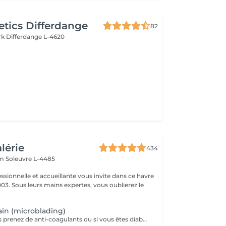
tics Differdange
82
rk
Differdange L-4620
alérie
434
em
Soleuvre L-4485
ssionnelle et accueillante vous invite dans ce havre
03. Sous leurs mains expertes, vous oublierez le
.
in (microblading)
Attention, si vous prenez de anti-coagulants ou si vous êtes diabétiques, veuillez d'abord nous consulter par téléphone avant de prendre rendez-vous!! Redessine vos sourcils avec des pigments naturels qui tiennent entre 10 et 12 mois il est conseillé de le faire uniquement dans les périodes non ensoleillées et 5-6 semaines avant un départ en vacances afin que la tenue soit au maximum!