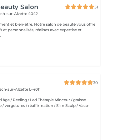
eauty Salon
51
sch-sur-Alzette 4042
ement et bien-être. Notre salon de beauté vous offre
fs et personnalisés, réalises avec expertise et
.
30
sch-sur-Alzette L-4011
ti âge / Peeling / Led Thérapie Minceur / graisse
ite / vergetures / réaffirmation / Slim Sculp / Vaco-