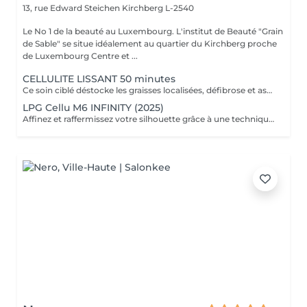
13, rue Edward Steichen
Kirchberg L-2540
Le No 1 de la beauté au Luxembourg. L'institut de Beauté "Grain
de Sable" se situe idéalement au quartier du Kirchberg proche
de Luxembourg Centre et ...
CELLULITE LISSANT 50 minutes
Ce soin ciblé déstocke les graisses localisées, défibrose et assouplit les tissus pour traiter efficacement la cellulite adipeuse et fibreuse tout en procurant un grand moment de bien-être.
LPG Cellu M6 INFINITY (2025)
Affinez et raffermissez votre silhouette grâce à une technique de palper-rouler associée à un système d'aspiration. La dernière génération, le Cellu M6 INFINITY est un programme de soins basés sur la technique " Endermologie ", permettant de stimuler la circulation et les tissus de la peau en profondeur grâce à un système mécanique de palper-rouler. Associant confort et efficacité, cette technique, très proche d'un massage manuel, assouplit les tissus, améliore la circulation veineuse et lymphatique et permet une meilleure élimination des toxines. Les soins du corps Cellu M6 INFINITY permettent de : - déstocker les graisses - lisser la cellulite - raffermir la peau - retrouver des jambes légères