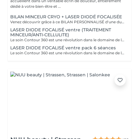
accueillent dans un véritable écrin de douceur, entièrement
dédié à votre bien-être et ...
BILAN MINCEUR CRYO + LASER DIODÉ FOCALISÉE
Venez découvrir grâce à ce BILAN PERSONNALISÉ d'une durée de 1h la formule la plus adapté pour vous afin d'atteindre vos objectifs ! Le soin Contour 360 est une révolution dans le domaine de l'esthétique corporelle. Si vous cherchez à affiner votre silhouette sans recourir à des interventions chirurgicales invasives, ce traitement est idéal ! Pourquoi opter pour le soin Contour 360 ? La technologie Contour 360 est adaptée à tous les types de peau et à diverses zones du corps. Que ce soit pour le ventre, les poignées d'amour, les cuisses ou les bras. Ce dispositif de body contouring combine trois traitements en un : la cryolipolyse augmentée, le laser diode focalisé et le palper-rouler mécanique. La cryolipolyse détruit les cellules adipeuses grâce à un froid intense, tandis que le laser diode stimule la production de collagène et l'élimination des triglycérides. Le palper-rouler mécanique améliore la circulation sanguine et lymphatique, combattant ainsi la rétention d'eau et la cellulite. Cette synergie permet des résultats visibles dès la première séance.
LASER DIODE FOCALISÉ ventre (TRAITEMENT
MINCEUR/ANTI-CELLULITE)
Le soin Contour 360 est une révolution dans le domaine de l'esthétique corporelle. Si vous cherchez à affiner votre silhouette sans recourir à des interventions chirurgicales invasives, ce traitement est idéal! Contour 360 ne se contente pas de réduire les graisses, elle améliore également la fermeté et la texture de la peau. Grâce à l'association du laser diode focalisé et du palper-rouler mécanique, la technologie stimule la production naturelle de collagène et d'élastine, deux composants essentiels pour une peau ferme et élastique. Le laser chauffe doucement les tissus, favorisant ainsi l'élimination des graisses et la tonicité de la peau. Le palper-rouler, quant à lui, reproduit un massage efficace, réduisant la cellulite et améliorant l'aspect général de la peau pour une silhouette redessinée et harmonieuse.
LASER DIODE FOCALISÉ ventre pack 6 séances
Le soin Contour 360 est une révolution dans le domaine de l'esthétique corporelle. Si vous cherchez à affiner votre silhouette sans recourir à des interventions chirurgicales invasives, ce traitement est idéal! Contour 360 ne se contente pas de réduire les graisses, elle améliore également la fermeté et la texture de la peau. Grâce à l'association du laser diode focalisé et du palper-rouler mécanique, la technologie stimule la production naturelle de collagène et d'élastine, deux composants essentiels pour une peau ferme et élastique. Le laser chauffe doucement les tissus, favorisant ainsi l'élimination des graisses et la tonicité de la peau. Le palper-rouler, quant à lui, reproduit un massage efficace, réduisant la cellulite et améliorant l'aspect général de la peau pour une silhouette redessinée et harmonieuse.