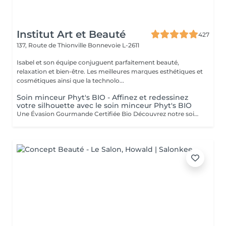
Institut Art et Beauté
427
137, Route de Thionville
Bonnevoie L-2611
Isabel et son équipe conjuguent parfaitement beauté,
relaxation et bien-être. Les meilleures marques esthétiques et
cosmétiques ainsi que la technolo...
Soin minceur Phyt's BIO - Affinez et redessinez
votre silhouette avec le soin minceur Phyt's BIO
Une Évasion Gourmande Certifiée Bio Découvrez notre soin Escapade Gourmande, une véritable évasion sensorielle certifiée bio par PHYT'S, alliant douceur et plaisir pour un moment de détente absolu. Gommage au Coco : Exfoliation Douce : La pulpe de coco élimine délicatement les cellules mortes, révélant une peau douce et lisse. Sublimation de la Peau : Ce gommage sublime votre teint pour un éclat naturel et rafraîchissant. Enveloppement au Beurre de Karité : Hydratation Intense : Le beurre de karité fond sur votre corps, offrant une hydratation profonde et nourrissante. Relaxation Profonde : Ce modelage bien-être procure une relaxation totale et un confort inégalé. Enveloppement au Cacao : Éveil des Sens : Le cacao enveloppe votre peau d'une chaleur parfumée, éveillant vos sens et prolongeant la sensation de bien-être. Plaisir Gourmand : Le parfum envoûtant du cacao ajoute une touche de gourmandise à votre expérience. Une Évasion Sensorielle Unique : Ce soin est une véritable aventure sensorielle, offrant bien-être et plaisir à chaque étape. Ingrédients Bio : Profitez des bienfaits de la nature avec des ingrédients certifiés bio, tout en respectant l'environnement. Un Moment de Pure Indulgence un moment rien que pour vous où le stress et les tensions fondent comme neige au soleil. Vous méritez ce moment de luxe et de bien-être. venez vivre cette escapade gourmande inoubliable. Esthéticiennes Fatima Lisette Carla Marie Francesca Mirza