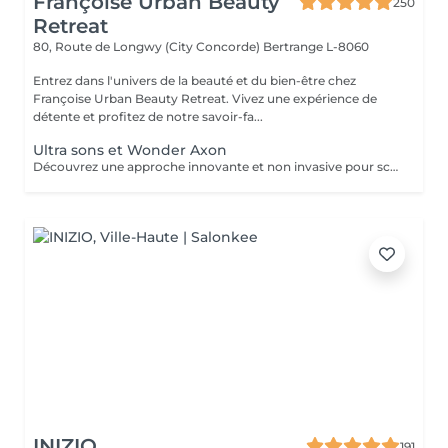
Françoise Urban Beauty
250
Retreat
80, Route de Longwy (City Concorde)
Bertrange L-8060
Entrez dans l'univers de la beauté et du bien-être chez
Françoise Urban Beauty Retreat. Vivez une expérience de
détente et profitez de notre savoir-fa...
Ultra sons et Wonder Axon
Découvrez une approche innovante et non invasive pour sculpter votre silhouette, alliant la puissance de l'ultra son à la technologie avancée du Wonder Axon. Cette synergie unique agit en profondeur pour : Défibroser les cellulites indurées : Les ondes ultrasonores ciblent les nodules fibreux, brisant les tissus durcis et libérant les graisses emprisonnées. Brûler les graisses libérées : Le Wonder Axon active la lipolyse et stimule le drainage lymphatique, éliminant naturellement les toxines et les lipides. Sculpter une musculature harmonieuse : Les impulsions électrostimulantes du Wonder Axon tonifient les muscles en douceur, pour une silhouette ferme et équilibrée. Booster le métabolisme de base : En stimulant la microcirculation et l'activité cellulaire, cette combinaison relance la combustion des calories même au repos.
INIZIO
191