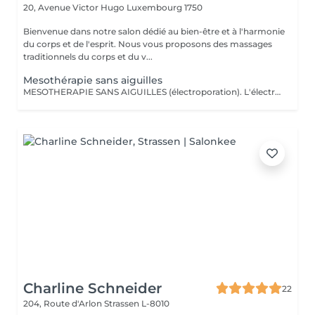
20, Avenue Victor Hugo
Luxembourg 1750
Bienvenue dans notre salon dédié au bien-être et à l'harmonie
du corps et de l'esprit. Nous vous proposons des massages
traditionnels du corps et du v...
Mesothérapie sans aiguilles
MESOTHERAPIE SANS AIGUILLES (électroporation). L'électromésothérapie est une technique médicale non invasive qui utilise des impulsions électriques pour améliorer l'apparence de la peau et le bien-être général. C'est une méthode sûre et efficace pour traiter une variété de problèmes de peau, des rides aux cicatrices d'acné, et elle est devenue une composante essentielle de nombreuses pratiques esthétiques. La mésothérapie sans aiguilles est également efficace pour le remodelage corporel et la réduction de la cellulite. Elle peut aider à tonifier les muscles et à éliminer les dépôts de graisse, aidant ainsi les clients à obtenir une silhouette plus ferme et plus sculptée. Cette technique utilise des courants électriques faibles intensité pour faire traverser la surface protectrice de la peau et les membranes cellulaires aux substances actives choisis selon des besoins et des effets attendus (p.ex., des enzymes et des produits favorisants le drainage lymphatique). Voici quelques-unes des principales contre-indications à l'électromésothérapie : Maladies cardiaques et porteurs de pacemaker Grossesse Épilepsie Cancers de la peau Diabète avancé Infections cutanées actives ou irritations cutanées graves Nombre de séances est établi selon des besoins et des résultats recherchés.
Charline Schneider
22
204, Route d'Arlon
Strassen L-8010