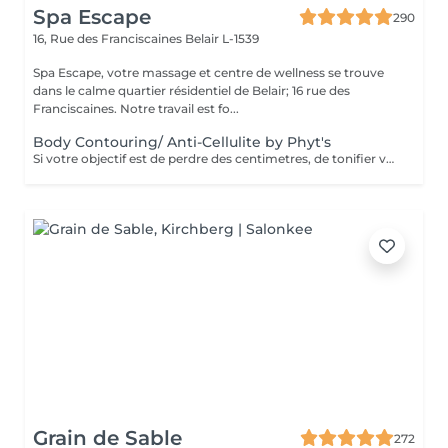
Spa Escape
290
16, Rue des Franciscaines
Belair L-1539
Spa Escape, votre massage et centre de wellness se trouve
dans le calme quartier résidentiel de Belair; 16 rue des
Franciscaines. Notre travail est fo...
Body Contouring/ Anti-Cellulite by Phyt's
Si votre objectif est de perdre des centimetres, de tonifier votre corps , de réduire la cellulite, ce soin développé par les laboratoires Phyt's est fait pour vous. Ensemble avec une bonne hygiène de vie adaptée, vous obtiendrez les resultats que vous espériez.
Grain de Sable
272