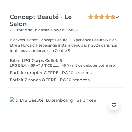
Concept Beauté - Le
455
Salon
201, route de Thionville
Howald L-5885
Bienvenue chez Concept Beauté L'Expérience Beauté & Bien-
Être à Howald Hesperange Installé depuis juin 2024 dans nos
tout nouveaux locaux au Centre S...
Bilan LPG Corps CelluM6
LPG BILAN GRATUIT CELLU M6 Avant de débuter votre programme LPG, nous vous offrons un bilan personnalisé. Cette séance permet d'analyser votre peau, d'évaluer vos besoins et de définir ensemble le protocole le plus adapté à vos objectifs (fermeté, cellulite, drainage, remodelage). Grâce à la technologie brevetée LPG Endermologie, nous vous conseillons un programme sur-mesure pour optimiser vos résultats dès la première séance. Un accompagnement exclusif : En plus de votre programme LPG, bénéficiez des conseils d'une professionnelle, coach en nutrition et bien-être, pour des résultats optimisés et durables. Un suivi global pour retrouver une silhouette harmonieuse et une meilleure vitalité ! Le Lipomassage est une technique issu de l'endermologie ,c'est la solution aux problèmes de cellulite, de graisses localisées et de relachement cutané. Cellu M6 combine trois efets majeurs: - Le destockage : il active la lipolyse et stimule les adipocytes déclenchant la libération des graisses - Le raffermissement : il stimule les fibroblastes pour générer collagène et élastine - Le rescultage : il décloisonne les amas graisseux et agit sur les septas ( aspect capitons )
Forfait complet OFFRE LPG 10 séances
Forfait 2 zones OFFRE LPG 10 séances