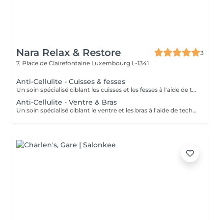
Nara Relax & Restore
3
7, Place de Clairefontaine
Luxembourg L-1341
Anti-Cellulite - Cuisses & fesses
Un soin spécialisé ciblant les cuisses et les fesses à l'aide de techniques de massage intensives destinées à stimuler la circulation et à agir sur les tissus sous-jacents. Ce traitement contribue à améliorer l'apparence de la peau, à soutenir la tonicité des tissus et à procurer une sensation de peau plus lisse et revitalisée.
Anti-Cellulite - Ventre & Bras
Un soin spécialisé ciblant le ventre et les bras à l'aide de techniques de massage ciblées destinées à stimuler la circulation et à soutenir l'apparence naturelle de la peau. Ce traitement intensif aide à améliorer la tonicité des tissus, affiner le grain de peau et laisser la peau plus souple, plus douce et agréablement rafraîchie.