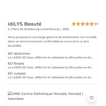
idiLYS Beauté
157
4, Place de Strasbourg
Luxembourg L-2562
Nous proposons une large gamme de traitements non invasifs
dans un environnement confortable et convivial à un prix
équitable.
6D abdomen
Le LASER-6D lisse, raffermit et redessine la silhouette en stimulant la peau en profondeur pour atténuer visiblement la cellulite. La LUMINOTHÉRAPIE du visage consiste à exposer la peau à des lumières LED afin de stimuler le renouvellement cellulaire et améliorer l'éclat du teint.
6D fesses
Le LASER-6D lisse, raffermit et redessine la silhouette en stimulant la peau en profondeur pour atténuer visiblement la cellulite.
6D cuisses
Le LASER-6D lisse, raffermit et redessine la silhouette en stimulant la peau en profondeur pour atténuer visiblement la cellulite. La LUMINOTHÉRAPIE du visage consiste à exposer la peau à des lumières LED afin de stimuler le renouvellement cellulaire et améliorer l'éclat du teint.