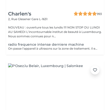
Charlen's
993
2, Rue Glesener
Gare L-1631
NOUVEAU : ouverture tous les lundis !!!! NON STOP DU LUNDI
AU SAMEDI L'incontournable institut de beauté à Luxembourg.
Nous sommes connues pour n...
radio frequence intense derniere machine
On passe l'appareil à ultrasons sur la zone de traitement. Il est possible de ressentir une légère sensation de chaleur pendant la séance mais la lipocavitation est indolore. La séance dure entre 40 minutes et 1h et vous pourrez reprendre vos activités quotidiennes normalement après le soin. Les resultats lissent la peau casse les capitons des la première seance