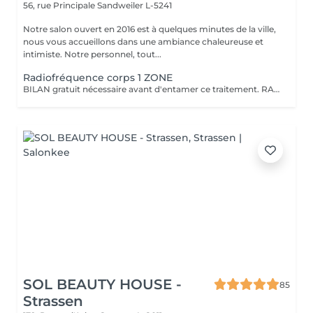
56, rue Principale
Sandweiler L-5241
Notre salon ouvert en 2016 est à quelques minutes de la ville,
nous vous accueillons dans une ambiance chaleureuse et
intimiste. Notre personnel, tout...
Radiofréquence corps 1 ZONE
BILAN gratuit nécessaire avant d'entamer ce traitement. RADIOFREQUENCE 448Khz CAPACITIVE RESISTIVE monpolaire Non douloureux, non invasif. Technique pour raffermir, contre la cellulite, réduction de volume. La radiofréquence émet de la chaleur induite par une onde qui génère un effet tenseur et immédiat et durable. Traitement 6 à 12 séances pour atteindre des résultats, cela dépend de la qualité de la peau, de l'âge, du volume concernés entre autres.
SOL BEAUTY HOUSE -
85
Strassen