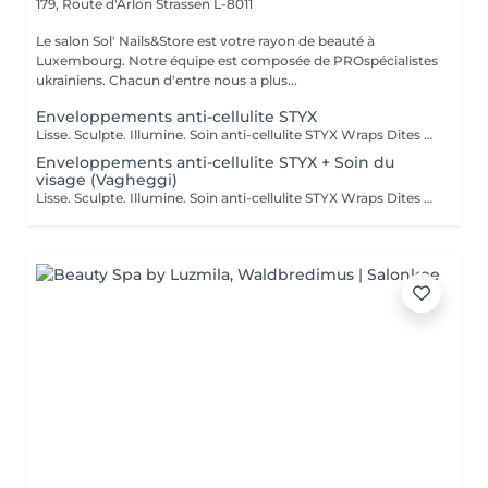
179, Route d'Arlon
Strassen L-8011
Le salon Sol' Nails&Store est votre rayon de beauté à
Luxembourg. Notre équipe est composée de PROspécialistes
ukrainiens. Chacun d'entre nous a plus...
Enveloppements anti-cellulite STYX
Lisse. Sculpte. Illumine. Soin anti-cellulite STYX Wraps Dites adieu à la cellulite tenace et bonjour à une peau plus lisse et plus ferme ! Nos STYX Wraps constituent un soin anti-cellulite puissant qui utilise des ingrédients actifs naturels et des bandages de compression pour tonifier et détoxifier visiblement votre corps. Ses bienfaits : Cible et réduit l'apparence de la cellulite Stimule la circulation sanguine et lymphatique Raffermit, lisse et hydrate la peau Aide à redessiner les zones à problèmes Ressentez l'effet tenseur dès la première séance et profitez d'une silhouette rafraîchie et sculptée. Idéal en traitement ponctuel ou en cure pour des résultats durables. Prête à retrouver confiance en vous grâce aux bandages ?
Enveloppements anti-cellulite STYX + Soin du
visage (Vagheggi)
Lisse. Sculpte. Illumine. Soin anti-cellulite STYX Wraps Dites adieu à la cellulite tenace et bonjour à une peau plus lisse et plus ferme ! Nos STYX Wraps constituent un soin anti-cellulite puissant qui utilise des ingrédients actifs naturels et des bandages de compression pour tonifier et détoxifier visiblement votre corps. Ses bienfaits : Cible et réduit l'apparence de la cellulite Stimule la circulation sanguine et lymphatique Raffermit, lisse et hydrate la peau Aide à redessiner les zones à problèmes Ressentez l'effet tenseur dès la première séance et profitez d'une silhouette rafraîchie et sculptée. Idéal en traitement unique ou en cure pour des résultats à long terme. Profitez pleinement de ce moment pour profiter d'un soin du visage pendant la durée de l'enveloppement ! Prête à retrouver confiance en vous grâce à nos enveloppements ?