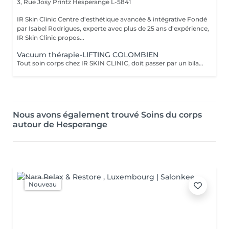
3, Rue Josy Printz
Hesperange L-5841
IR Skin Clinic Centre d'esthétique avancée & intégrative Fondé
par Isabel Rodrigues, experte avec plus de 25 ans d'expérience,
IR Skin Clinic propos...
Vacuum thérapie-LIFTING COLOMBIEN
Tout soin corps chez IR SKIN CLINIC, doit passer par un bilan Ayuverdique auprès de la thérapeute Isabel .Tout nouveau client doit réserver ce soin par téléphone à l'institut. Un bilan corps devra être fait avant.* Vaccum thérapie, est utilisée principalement pour combattre notre amie la cellulite, sur toutes les zones concernées : bras, jambes, fesses, abdomen. Mais, elle peut aussi être utilisée pour remodeler le corps, faciliter les traitements pré et post opératoire, elle peut-être utilisée après une grossesse, rehausser les fesses et les tonifier, aider à un meilleur drainage lymphatique.
Nous avons également trouvé Soins du corps
autour de Hesperange
Nouveau