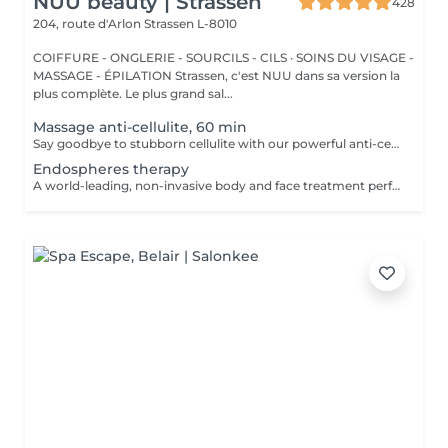
NUU beauty | Strassen
428
204, route d'Arlon
Strassen L-8010
COIFFURE - ONGLERIE - SOURCILS - CILS · SOINS DU VISAGE -
MASSAGE - ÉPILATION Strassen, c'est NUU dans sa version la
plus complète. Le plus grand sal...
Massage anti-cellulite, 60 min
Say goodbye to stubborn cellulite with our powerful anti-cellulite massage! This intensive treatment uses firm, targeted techniques to stimulate circulation, break down fat deposits, and smooth the skin's texture. By enhancing lymphatic flow and increasing metabolism, it visibly reduces the appearance of dimples and improves overall skin tone. Ideal as part of a body contouring plan. Age restrictions: recommended to do from 16 years. Post procedure recommendations: do not do sport and any sharp movements for 2-3 hours after the procedure. Frequency: 2-3 times per week, 10 times in total. Repeat once in 3-6 months.
Endospheres therapy
A world-leading, non-invasive body and face treatment performed using the original 3rd-generation Endospheres® technology one of the most advanced solutions on the market for sculpting, drainage, and skin firming. This Italian medical technology combines microvibration, deep lymphatic drainage, and muscle stimulation to deliver visible results from the very first session. Why Endospheres® at NUU: Original 3rd-generation Endospheres® device · Authentic Italian technology · Instant lightness, firmness, and contouring · Safe, natural, and highly effective · No downtime Key benefits: Reduces cellulite and water retention Improves blood and lymphatic circulation Firms and tightens the skin Relieves muscle tension and heaviness Stimulates collagen and natural glow A.F.T. (Abdominal Fat Treatment) Advanced thermal and vacuum technology designed to activate fat metabolism, enhance lymphatic drainage, and sculpt the abdominal area safely and comfortably. Recommended from: 18+ Post-care: No downtime Frequency: Course recommended for optimal results Results are visible and progressive with regular sessions.