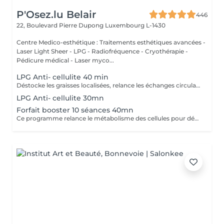
P'Osez.lu Belair
446
22, Boulevard Pierre Dupong
Luxembourg L-1430
Centre Medico-esthétique : Traitements esthétiques avancées -
Laser Light Sheer - LPG - Radiofréquence - Cryothérapie -
Pédicure médical - Laser myco...
LPG Anti- cellulite 40 min
Déstocke les graisses localisées, relance les échanges circulatoires et raffermit pour retrouver une peau lisse, plus ferme et un corps plus léger. Ce soin agit sur tous types de cellulite(adipeux,aqueuse et fibreuse).
LPG Anti- cellulite 30mn
Forfait booster 10 séances 40mn
Ce programme relance le métabolisme des cellules pour déstocker les graisses résistantes, lisser la cellulite et raffermir la peau. Cure à raison de 2 soins endermologie corps par semaine pendant 5 semaines .