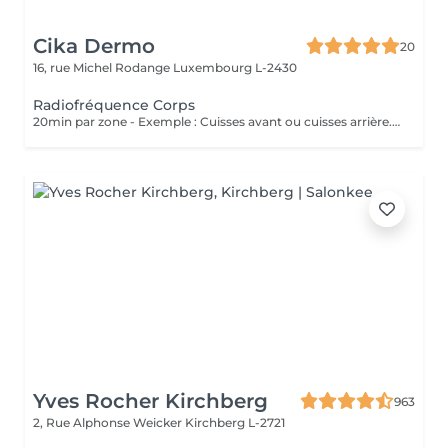
Cika Dermo
20
16, rue Michel Rodange
Luxembourg L-2430
Radiofréquence Corps
20min par zone - Exemple : Cuisses avant ou cuisses arrière. Soin Raffermissant pour le relâchement cutané ou la cellulite légère. L'effet est immédiat et évolutif sous 48h. Nous vous conseillons de faire ce soin en commençant par une cure de 6 séances et par la suite sous forme d'entretien uniquement.
Yves Rocher Kirchberg
963
2, Rue Alphonse Weicker
Kirchberg L-2721