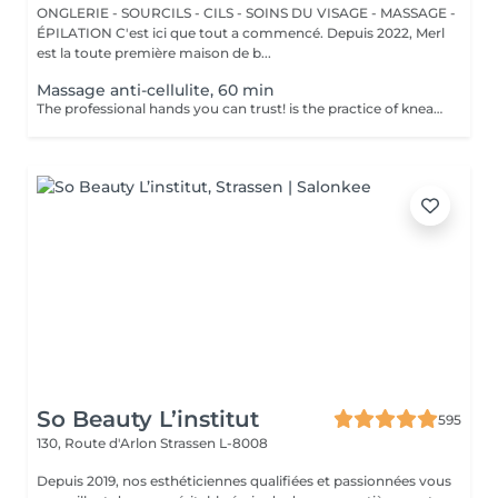
ONGLERIE - SOURCILS - CILS - SOINS DU VISAGE - MASSAGE -
ÉPILATION C'est ici que tout a commencé. Depuis 2022, Merl
est la toute première maison de b...
Massage anti-cellulite, 60 min
The professional hands you can trust! is the practice of kneading or manipulating a person's muscles and other soft-tissue in order to reduce stress, reduce muscle pain, increase relaxation and improve the work of the immune system. Benefits of getting an anti-cellulite massage: - improves blood circulation - congestion in the skin goes away - metabolic processes in cells and tissues are activated - muscles and tissues are saturated with oxygen and minerals - skin becomes smooth and elastic How is massage anti-cellulite done? - back is massaged - arms are massaged - legs are massaged - belly is massaged Age restrictions: recommended to do from 16 years. Post procedure recommendations: do not do sport and any sharp movements for 2-3 hours after the procedure. Frequency: 2-3 times per week, 10 times in total. Repeat once in 3-6 months.
So Beauty L’institut
595
130, Route d'Arlon
Strassen L-8008
Depuis 2019, nos esthéticiennes qualifiées et passionnées vous