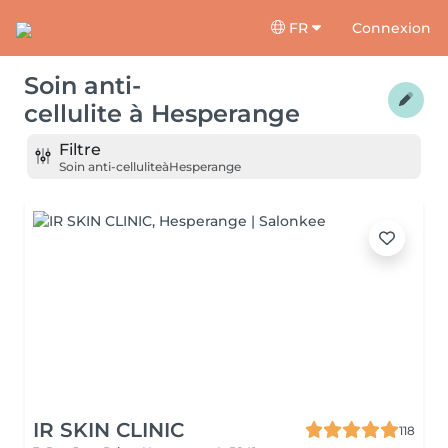
FR
Connexion
Soin anti-
cellulite
à
Hesperange
Filtre
Soin anti-cellulite
à
Hesperange
IR SKIN CLINIC
118