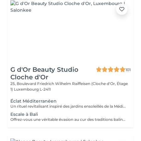
G d'Or Beauty Studio
101
Cloche d'Or
25, Boulevard Friedrich Wilhelm Raiffeisen (Cloche d'Or, Étage
1)
Luxembourg L-2411
Éclat Méditerranéen
Un rituel revitalisant inspiré des jardins ensoleillés de la Méditerranée. L'exfoliation au sucre élimine les cellules mortes et révèle une peau douce et lumineuse, tandis qu'un massage relaxant aux notes d'orange douce, de mandarine et de fleur d'oranger procure une profonde sensation de bien-être. Une véritable parenthèse de fraîcheur qui réveille le corps et les sens.
Escale à Bali
Offrez-vous une véritable évasion au cur des traditions balinaises. Ce rituel associe une exfoliation douce à un massage relaxant aux senteurs de coco, de fleur de tiaré et de vanille. La peau est intensément nourrie, satinée et délicatement parfumée, tandis que le corps retrouve calme et sérénité.