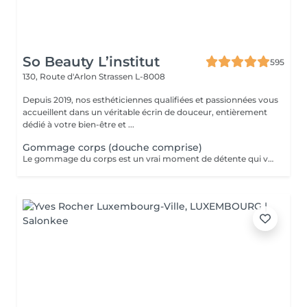
So Beauty L’institut
595
130, Route d'Arlon
Strassen L-8008
Depuis 2019, nos esthéticiennes qualifiées et passionnées vous
accueillent dans un véritable écrin de douceur, entièrement
dédié à votre bien-être et ...
Gommage corps (douche comprise)
Le gommage du corps est un vrai moment de détente qui va permettre à la peau de se débarrasser de ses cellules mortes et de retrouver une peau douce. Ce soin est parfait juste avant d'aller au soleil pour permettre à la peau de mieux bronzer.