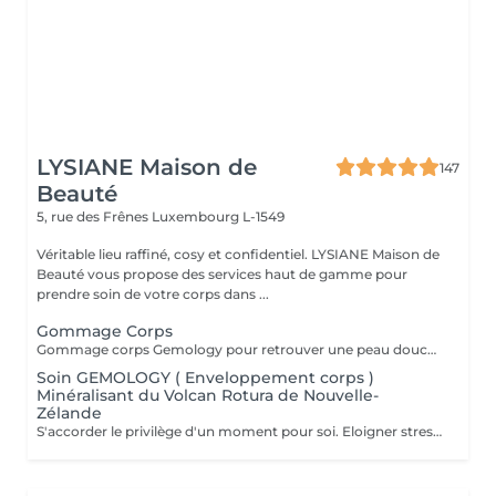
LYSIANE Maison de
147
Beauté
5, rue des Frênes
Luxembourg L-1549
Véritable lieu raffiné, cosy et confidentiel. LYSIANE Maison de
Beauté vous propose des services haut de gamme pour
prendre soin de votre corps dans ...
Gommage Corps
Gommage corps Gemology pour retrouver une peau douce et veloutée.
Soin GEMOLOGY ( Enveloppement corps )
Minéralisant du Volcan Rotura de Nouvelle-
Zélande
S'accorder le privilège d'un moment pour soi. Eloigner stress et fatigue. Profiter sans retenue des bienfaits énergisants d'un soin de remise en forme.