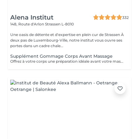
Alena Institut
332
148, Route d'Arlon
Strassen L-8010
Une oasis de détente et d'expertise en plein cur de Strassen À
deux pas de Luxembourg-Ville, notre institut vous ouvre ses
portes dans un cadre chale...
Supplément Gommage Corps Avant Massage
Offrez à votre corps une préparation idéale avant votre massage grâce à notre gommage corps exfoliant. Ce soin permet d'éliminer en douceur les cellules mortes, d'affiner le grain de peau et de stimuler la circulation, afin de maximiser les bienfaits du massage. La peau est plus lisse, plus douce et absorbe mieux les huiles et actifs utilisés pendant le massage.