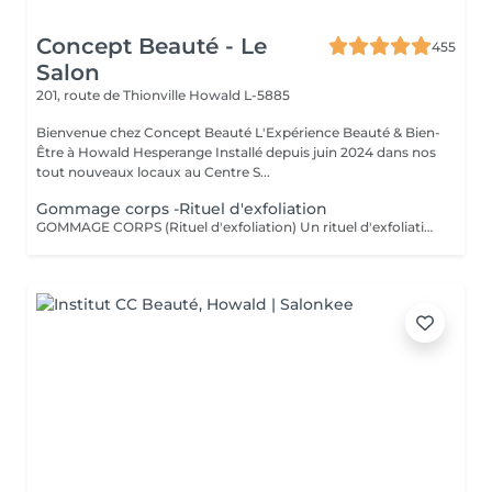
Concept Beauté - Le
455
Salon
201, route de Thionville
Howald L-5885
Bienvenue chez Concept Beauté L'Expérience Beauté & Bien-
Être à Howald Hesperange Installé depuis juin 2024 dans nos
tout nouveaux locaux au Centre S...
Gommage corps -Rituel d'exfoliation
GOMMAGE CORPS (Rituel d'exfoliation) Un rituel d'exfoliation délicat qui débarrasse la peau des impuretés et cellules mortes pour la laisser incroyablement douce et lumineuse. Nous utilisons le Body Strategist Scrub de Comfort Zone, un gommage aux particules naturelles qui stimule la microcirculation et révèle l'éclat de votre peau. Idéal avant un massage, un soin hydratant ou pour préparer la peau au bronzage.