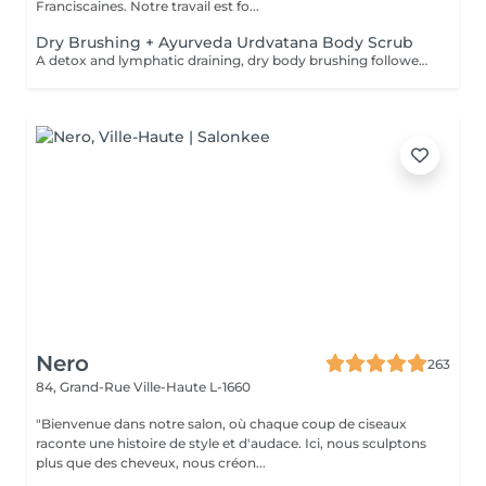
Franciscaines. Notre travail est fo...
Dry Brushing + Ayurveda Urdvatana Body Scrub
A detox and lymphatic draining, dry body brushing followed by an Ayurveda- Urdvatana Body scrub. This is concluded by a luke-warm shower followed by a full body application of a organic, detox body oil to continue the elimination of toxins from your body.
Nero
263
84, Grand-Rue
Ville-Haute L-1660
"Bienvenue dans notre salon, où chaque coup de ciseaux
raconte une histoire de style et d'audace. Ici, nous sculptons
plus que des cheveux, nous créon...