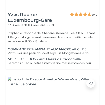
Yves Rocher
849
Luxembourg-Gare
33, Avenue de la Gare
Gare L-1610
Stephanie (responsable, Charlene, Romane, Lea, Clara, Hanane,
Tiffany et Morgane sont heureuses de vous accueillir toute la
semaine de 9h30 à 18h dans...
GOMMAGE DYNAMISANT AUX MACRO-ALGUES
Retrouvez une peau douce et soyeuse Plongez dans la douceur tropicale dIndonésie à travers les notes épicées des huiles essentielles de Girofle et de Muscade. Ce gommage aux effluves chauds et naturels vous transporte tout en exfoliant délicatement votre peau : elle est douce, lumineuse et satinée.
MODELAGE DOS - aux Fleurs de Camomille
Le temps du soin, notre esthéticienne masse votre dos pour un confort sans précédent.