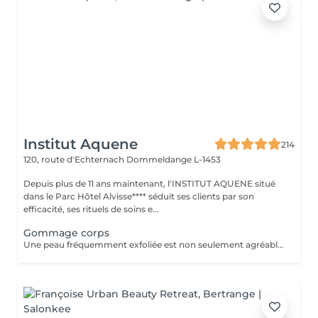
Institut Aquene
214
120, route d'Echternach
Dommeldange L-1453
Depuis plus de 11 ans maintenant, l'INSTITUT AQUENE situé
dans le Parc Hôtel Alvisse**** séduit ses clients par son
efficacité, ses rituels de soins e...
Gommage corps
Une peau fréquemment exfoliée est non seulement agréable mais paraît aussi en meilleure santé, absorbe d'avantage les agents hydratants, est plus souple et reste jeune plus longtemps.