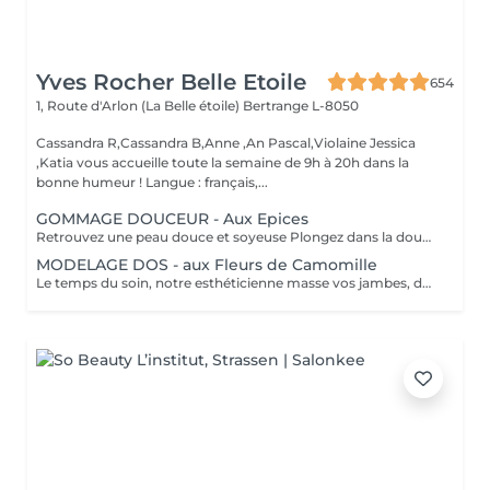
Yves Rocher Belle Etoile
654
1, Route d'Arlon (La Belle étoile)
Bertrange L-8050
Cassandra R,Cassandra B,Anne ,An Pascal,Violaine Jessica
,Katia vous accueille toute la semaine de 9h à 20h dans la
bonne humeur ! Langue : français,...
GOMMAGE DOUCEUR - Aux Epices
Retrouvez une peau douce et soyeuse Plongez dans la douceur tropicale dIndonésie à travers les notes épicées des huiles essentielles de Girofle et de Muscade. Ce gommage aux effluves chauds et naturels vous transporte tout en exfoliant délicatement votre peau : elle est douce, lumineuse et satinée.
MODELAGE DOS - aux Fleurs de Camomille
Le temps du soin, notre esthéticienne masse vos jambes, des orteils à la taille dans un mouvement tonique qui active la microcirculation et leurs procure un confort sans précédent. Bénéfices : Vos jambes retrouvent fraicheur et légèreté.