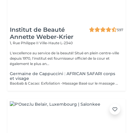
Institut de Beauté
597
Annette Weber-Krier
1, Rue Philippe II
Ville-Haute L-2340
L'excellence au service de la beauté! Situé en plein centre-ville
depuis 1970, l'institut est fournisseur officiel de la cour et
également le plus an...
Germaine de Cappuccini : AFRICAN SAFARI corps
et visage
Baobab & Cacao: Exfoliation -Massage Basé sur le massage Hilotra de Madagascar, il combine des techniques ancestrales africaines et asiatiques pour générer une sensation de connexion avec la nature et un équilibre corporel. AFRICAN BLISS : Massage SWEET Maternity: Basé sur la technique du drainage lymphatique, ce rituel combine des mouvements ascendants et des mouvements enveloppants qui favorisent une sensation de légèreté et de confort immédiate dans les jambes Light Legs : Basé sur la technique du drainage lymphatique, ce rituel combine des mouvements ascendants et des mouvements enveloppants qui favorisent une sensation de légèreté et de confort immédiate dans les jambes