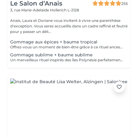
Le Salon d’Anais
255
3, rue Marie-Adelaïde
Hollerich L-2128
Anais, Laura et Doriane vous invitent à vivre une parenthèse
d'exception. Vous serez accueillis dans un cadre raffiné et feutré
pour y passer un déli...
Gommage aux épices + baume tropical
Offrez-vous un moment de bien-être grâce à ce rituel ancestral inspiré des recettes de beauté et soins de l'île de Java. Laissez-vous transporter par les délicates senteurs de ce soin énergisant à base d'épices et de sels de mer, et retrouvez une douce et satiné.
Gommage sublime + baume sublime
Un merveilleux rituel inspirés des îles Polynésie parfaitement adapté aux peaux même les plus sensibles. Cette préparation traditionnelle de Monoï, à base de fleurs de Tiaré macérées, de sucre, de poudre de noix de coco et de fruits de Noni, régénère la peau et éveille l'esprit.