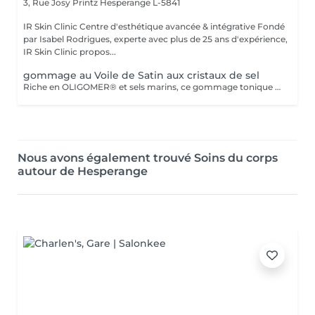
3, Rue Josy Printz
Hesperange L-5841
IR Skin Clinic Centre d'esthétique avancée & intégrative Fondé
par Isabel Rodrigues, experte avec plus de 25 ans d'expérience,
IR Skin Clinic propos...
gommage au Voile de Satin aux cristaux de sel
Riche en OLIGOMER® et sels marins, ce gommage tonique élimine les cellules mortes tout en apportant les sels minéraux et oligo-éléments indispensables à la vitalité de l'épiderme. La peau est infiniment douce, lisse et hydratée. Élu "Best Beauty Buys" par le magazine InStyle au Mexique. Cosmétique marine des soins qui offrent à la beauté le meilleur de la mer. Soins innovants, relaxants et extrêmement actifs.
Nous avons également trouvé Soins du corps
autour de Hesperange