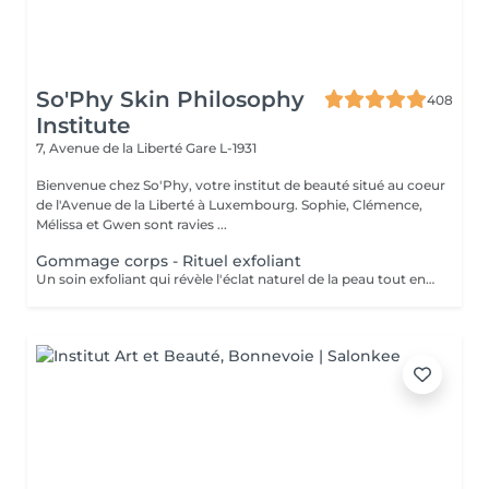
So'Phy Skin Philosophy
408
Institute
7, Avenue de la Liberté
Gare L-1931
Bienvenue chez So'Phy, votre institut de beauté situé au coeur
de l'Avenue de la Liberté à Luxembourg. Sophie, Clémence,
Mélissa et Gwen sont ravies ...
Gommage corps - Rituel exfoliant
Un soin exfoliant qui révèle l'éclat naturel de la peau tout en offrant un véritable moment de détente. Le gommage permet d'éliminer les cellules mortes, d'affiner le grain de peau et de laisser la peau plus douce et lumineuse. Selon vos préférences, vous pouvez choisir entre un gommage au savon noir, pour une exfoliation enveloppante et purifiante, ou un gommage à grains, pour une action plus tonique et efficace. La senteur sélectionnée accompagne l'ensemble du soin et prolonge l'expérience, avec la possibilité d'ajouter une huile de massage pour un moment encore plus enveloppant. La peau est douce, lisse et délicatement parfumée, le corps détendu et l'esprit apaisé. Un soin idéal pour préparer la peau, la sublimer ou simplement s'offrir un moment pour soi.