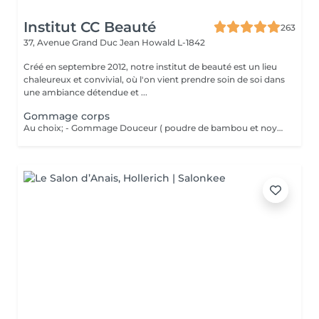
Institut CC Beauté
263
37, Avenue Grand Duc Jean
Howald L-1842
Créé en septembre 2012, notre institut de beauté est un lieu
chaleureux et convivial, où l'on vient prendre soin de soi dans
une ambiance détendue et ...
Gommage corps
Au choix; - Gommage Douceur ( poudre de bambou et noyaux d'abricot ; grade 1 / doux ) - Gommage Gourmand ( nourrissant aux 2 sucres : grade 2 / médium ) - Gommage Marin (réminéralisant au sel marin et aux algues ; grade 3 / Fort )