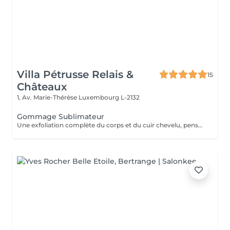
Villa Pétrusse Relais &
15
Châteaux
1, Av. Marie-Thérèse
Luxembourg L-2132
Gommage Sublimateur
Une exfoliation complète du corps et du cuir chevelu, pensée comme un nouveau départ pour la peau. Les grains fins éliminent les cellules mortes, affinent le grain de peau et préparent le corps à mieux recevoir les soins qui suivront. Une peau neuve, douce et lumineuse, du cuir chevelu jusqu'au bout des pieds.