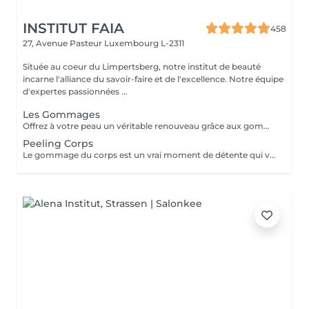
INSTITUT FAIA
458
27, Avenue Pasteur
Luxembourg L-2311
Située au coeur du Limpertsberg, notre institut de beauté
incarne l'alliance du savoir-faire et de l'excellence. Notre équipe
d'expertes passionnées ...
Les Gommages
Offrez à votre peau un véritable renouveau grâce aux gommages corps Gemology. Enrichis en extraits minéraux précieux et en ingrédients naturels, ils exfolient en douceur, éliminent les cellules mortes et révèlent l'éclat de la peau. Leur texture sensorielle et leurs parfums délicats transforment l'exfoliation en un rituel de bien-être luxueux. Résultat : une peau lisse, douce, parfaitement préparée à recevoir les soins suivants.
Peeling Corps
Le gommage du corps est un vrai moment de détente qui va permettre à la peau de se débarrasser de ses inégalités et de retrouver une peau toute douce. Ce soin est parfait juste avant d'aller au soleil pour permettre à la peau de mieux bronzer.