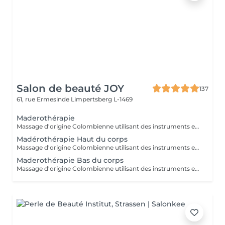
Salon de beauté JOY
137
61, rue Ermesinde
Limpertsberg L-1469
Maderothérapie
Massage d'origine Colombienne utilisant des instruments en bois naturel pour remodeler le corps, briser les graisses, stimuler le système lymphatique et lisser la peau. Cette méthode non invasive cible la cellulite ( cuisse , ventre, bras ) et raffermie la silhouette.
Madérothérapie Haut du corps
Massage d'origine Colombienne utilisant des instruments en bois naturel pour remodeler le corps, briser les graisses, stimuler le système lymphatique et lisser la peau. Cette méthode non invasive cible la cellulite ( cuisse , ventre, bras ) et raffermie la silhouette.
Maderothérapie Bas du corps
Massage d'origine Colombienne utilisant des instruments en bois naturel pour remodeler le corps, briser les graisses, stimuler le système lymphatique et lisser la peau. Cette méthode non invasive cible la cellulite ( cuisse , ventre, bras ) et raffermie la silhouette.