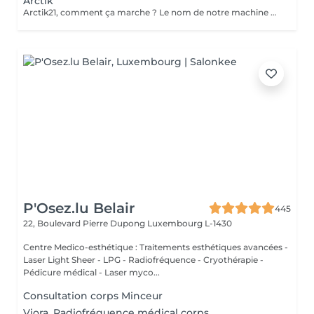
Arctik
Arctik21, comment ça marche ? Le nom de notre machine est particulièrement représentatif de son fonctionnement. Il provient du cercle polaire arctique, le seul endroit au monde où deux grands phénomènes naturels se côtoient malgré leur caractère opposé : le soleil de minuit et les glaces éternelles. De la même manière, lArctik21 allie le chaud et le froid en associant des infrarouges et une température pouvant aller jusquà -20° C. Dans quels traitements esthétiques lArctik21 intervient ? Les effets de notre machine sont particulièrement visibles lors des traitements esthétiques suivants : Adiposité localisée-Cellulite-Drainage lymphatique et veineux-Remodelage et tonification-Vieillissement prématuré de la peau-Vergetures-Relâchement des tissus- Actions: Atténuer les sensations de mal-être-Réduire les gonflements-Bloquer les impulsions nerveuses désagréables provenant des articulations et des muscles- Induire une vidange progressive des cellules adipeuses par induction du processus dapoptose, avec un effet de remodelage local et lélimination des lipides dans la zone traitée Améliorer les capillaires, lhypoderme, le derme et la musculature grâce à lélimination des résidus métaboliques et du stress accumulé Stimuler laction des fibroblastes en augmentant la synthèse reproductive de nouvelles fibres de collagène et délastine, avec une augmentation évidente de la densité dermique et un raffermissement cutané progressif
P'Osez.lu Belair
445
22, Boulevard Pierre Dupong
Luxembourg L-1430
Centre Medico-esthétique : Traitements esthétiques avancées -
Laser Light Sheer - LPG - Radiofréquence - Cryothérapie -
Pédicure médical - Laser myco...
Consultation corps Minceur
Viora, Radiofréquence médical corps