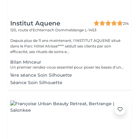
Institut Aquene
214
120, route d'Echternach
Dommeldange L-1453
Depuis plus de 11 ans maintenant, l'INSTITUT AQUENE situé
dans le Parc Hôtel Alvisse**** séduit ses clients par son
efficacité, ses rituels de soins e...
Bilan Minceur
Un premier rendez-vous essentiel pour poser les bases d'un accompagnement efficace et personnalisé. Lors de ce bilan, nous analysons votre morphologie, vos habitudes, votre hygiène de vie et vos objectifs. Cela nous permet de comprendre les causes profondes de vos difficultés et de définir ensemble un programme adapté : soins, fréquence, conseils, cosmétique, hygiène de vie. Objectif : construire un plan minceur global, réaliste et efficace, en lien avec votre corps et vos besoins.
1ère séance Soin Silhouette
Séance Soin Silhouette