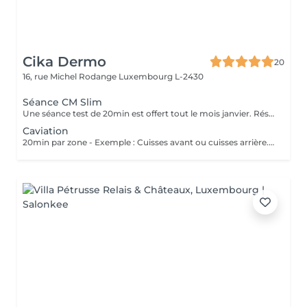
Cika Dermo
20
16, rue Michel Rodange
Luxembourg L-2430
Séance CM Slim
Une séance test de 20min est offert tout le mois janvier. Réservation uniquement par téléphone. Soin 100% offert
Caviation
20min par zone - Exemple : Cuisses avant ou cuisses arrière. Soin Lipocavitation pour la cellulite intense ou les bourrelets. L'effet est immédiat et évolutif sous 48h. Nous vous conseillons de faire ce soin en commençant par une cure de 6 séances et par la suite sous forme d'entretien uniquement. Plus de detail : https://cika-dermo.com/amincissement/#lipocavitation