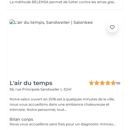
La méthode BELENSA permet de lutter contre les amas graisseux localisés en particulier sur les zones de l'abdomen, des cuisses et des hanches et de lisser l'aspect "peau d'orange". Le meilleur résultat est optenu en cure ( 1-2 x par semaine pendant 2-3 semaines puis 1x par semaine -> TOTAL 10 séances) ensuite 1-2 x par mois pour l'entretien.
L'air du temps
98
56, rue Principale
Sandweiler L-5241
Notre salon ouvert en 2016 est à quelques minutes de la ville,
nous vous accueillons dans une ambiance chaleureuse et
intimiste. Notre personnel, tout...
Bilan corps
Nous vous accueillons sans frais pour un diagnostic minceur et vous indiquer le traitement le plus adéquat.