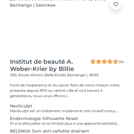
Institut de beauté A.
134
Weber-Krier by Billie
290, Route d'Arlon (Belle Etoile)
Bertrange L-8050
Forts de l'expérience et du savoir-faire de notre maison mère,
présente depuis 1970 au centre-ville et ce à travers 4
générations, nous vous offrons l...
NeoSculpt
NeoSculpt est un traitement moderne et non invasif conçu pour remodeler la silhouette, renforcer les muscles et réduire les graisses localisées. Grâce à des impulsions électromagnétiques de haute intensité, il provoque des contractions musculaires profondes impossibles à obtenir avec un entraînement classique. Une séance équivaut à plusieurs milliers de contractions musculaires efficaces et permet : de tonifier et développer la masse musculaire de diminuer la masse graisseuse d'améliorer les contours du corps Le traitement est indolore, sûr et ne nécessite aucun temps de récupération. NeoSculpt est idéal pour l'abdomen, les fessiers, les jambes et les bras, pour les femmes comme pour les hommes.
Endermologie Silhouette Reset
Et si la silhouette ne se limitait plus à une approche esthétique, mais s'envisageait à travers le prisme du bien-être global ? Avec Silhouette Reset, LPG® dévoile un nouveau soin signature endermologie® qui réinvente les codes de la minceur en intégrant pleinement les interactions corps-esprit. Conçu comme un véritable reset corporel, ce protocole de 55 minutes agit sur les tensions nerveuses, stimule les circulations et accompagne la libération des déséquilibres liés au stress, au sommeil et à la digestion. Dans un contexte où ces facteurs influencent directement l'harmonie corporelle, le soin vise à restaurer un fonctionnement physiologique plus fluide et équilibré. Au cur du protocole, la technologie CELLU M6 INFINITY® s'associe à un modelage manuel expert, créant une synergie entre stimulation mécanique de précision et approche sensorielle. Cette double action permet une prise en charge à la fois ciblée et globale des tissus et des volumes. Fruit de plus de 40 ans d'expertise, Silhouette Reset illustre l'émergence d'une nouvelle esthétique thérapeutique : une minceur qui n'est plus une finalité isolée, mais la conséquence visible d'un mieux-être profond et durable. Disponible exclusivement dans les centres équipés CELLU M6 INFINITY®, le nouveau soin Silhouette Reset est à découvrir dès maintenant.
BELENSA: Soin anti-cellulite drainant