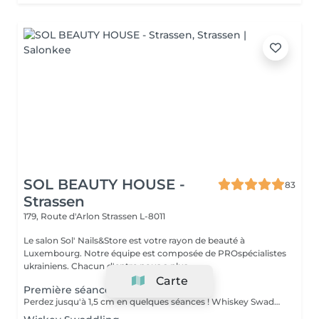
SOL BEAUTY HOUSE -
83
Strassen
179, Route d'Arlon
Strassen L-8011
Le salon Sol' Nails&Store est votre rayon de beauté à
Luxembourg. Notre équipe est composée de PROspécialistes
ukrainiens. Chacun d'entre nous a plus...
Carte
Première séance : -50 %
Perdez jusqu'à 1,5 cm en quelques séances ! Whiskey Swaddling - Une expérience de soin corporel luxueuse en institut Envie de vous faire plaisir tout en obtenant de vrais résultats ? Notre soin Whiskey Swaddling est bien plus qu'un simple enveloppement corporel : c'est un rituel complet conçu pour détoxifier, tonifier et nourrir votre peau en profondeur. Nous adaptons l'enveloppement à vos besoins à l'aide de formules riches en actifs, puis nous vous enveloppons dans des bandages, un film et de la chaleur pour optimiser les résultats. Le doux contraste de température, associé à des actifs puissants, fait des merveilles, et les résultats parlent d'eux-mêmes : Bienfaits : Détoxification du corps et perte de centimètres Une peau plus ferme et plus lisse Amélioration de la tonicité et de la circulation Envie d'enrichir votre expérience ? Ajoutez un soin du visage pendant l'enveloppement et un massage de drainage lymphatique après celui-ci pour booster la détoxification, améliorer la circulation et doubler l'efficacité de votre soin. Faites de ce moment une expérience pour tout le corps !