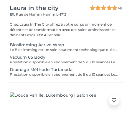
Laura in the city
48
191, Rue de Hamm
Hamm L-1713
Chez Laura In The City offrez à votre corps un moment de
détente et de transformation avec des soins amincissants et
drainants exclusifs! Allier rela...
Bioslimming Active Wrap
Le Bioslimming est un soin hautement technologique qui combine des principes actifs naturels et une méthode exclusive pour cibler les zones spécifiques du corps. Grâce à une formule révolutionnaire enrichie en extraits de plantes, en algues marines et en huiles essentielles, ce soin aide à réduire la cellulite, raffermir la peau et affiner la silhouette. Résultats visible des la première séance traitement global offrant des résultats impressionnants et de multiples avantages ! Au-delà de son impact spectaculaire sur le modelage de la silhouette, réduction de la cellulite et les amas adipeux, ce soin procure une amélioration remarquable sur la texture de la peau. L'idéal est de réaliser en premier les séances de cryo sur les zones à perdre. Le soin bioslimming est la finition, il permet de « grignoter » les derniers petits centimètres. Cet enveloppement amincissant offre des bienfaits remarquables, faisant de lui un soin "tout-en-un" qui procure une expérience exceptionnelle. Les résultats sont visibles dès la première séance. La silhouette est redéfinie et la peau embellie. Parmi les nombreux bénéfices, on constate une perte moyenne de 1 à 4 cm par zone mesurée, après seulement une séance. Le processus d'amincissement et la combustion des graisses continuent de fonctionner pendant plusieurs heures qui suivent la séance.
Vacuum 65 Body
Prestation disponible en abonnement de 5 ou 10 séances Le Soin Vacuum 65 Body est un protocole minceur avancé de 45 minutes, conçu pour cibler les amas graisseux, lisser la peau et redéfinir la silhouette. Grâce à une technologie associant traitement à froid, biostimulation mécanique et mise sous vide, ce soin agit en profondeur pour des résultats visibles dès la première séance. La stimulation à froid agit comme un booster circulatoire : elle réactive les échanges cellulaires, favorise le drainage et raffermit les tissus cutanés. L'effet sous vide, combiné au modelage mécanique, stimule la lipolyse tout en favorisant le déstockage des graisses localisées. Cela permet une réduction du volume corporel significative, avec une perte moyenne observée de 6,5 cm en 45 minutes. Le soin combat efficacement la cellulite, améliore la texture de la peau et renforce son élasticité. La peau paraît plus lisse, plus ferme, plus homogène. Il agit également comme un activateur de régénération cutanée, en favorisant la production de collagène et d'élastine, pour une peau visiblement revitalisée. Ce rituel corporel est parfait pour celles et ceux en quête de résultats rapides, sans douleurs ni invasivité. Il peut s'intégrer à une cure minceur ciblée, ou être utilisé en soin ponctuel avant un événement.
Drainage Méthode Turbinada
Prestation disponible en abonnement de 5 ou 10 séances Le massage Turbinada est un traitement manuel, amincissant, performant, qui donne des résultats significatifs. Il est basé sur le principe de la thérapie chinoise (ventouse: aspiration, picots: acupressure). C'est un massage amincissant, stimulant, drainant, détoxiquant, raffermissant, tonifiant et personnalisé.