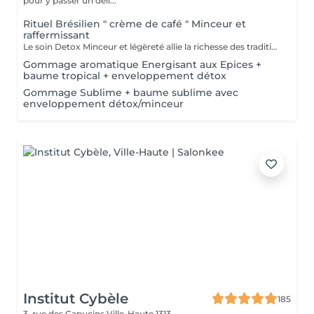
pour y passer un déli...
Rituel Brésilien " crème de café " Minceur et
raffermissant
Le soin Detox Minceur et légèreté allie la richesse des traditions et pharmacopées brésiliennes et indiennes. Les mouvements vont, de façon alternatives, oxygéner et les drainer les tissus afin de raffermir et detoxifier le corps et le mental. Ce soin est pratiqué avec la Crème de Café Minceur, l'Huile Ayurvédique et un enveloppement personnalisé. * Possibilité de faire un abonnement 5+ 1 offert
Gommage aromatique Energisant aux Epices +
baume tropical + enveloppement détox
Gommage Sublime + baume sublime avec
enveloppement détox/minceur
Institut Cybèle
185
3, rue des Capucins
Ville-Haute 1313