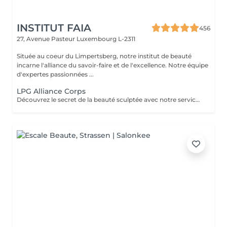
INSTITUT FAIA
456
27, Avenue Pasteur
Luxembourg L-2311
Située au coeur du Limpertsberg, notre institut de beauté
incarne l'alliance du savoir-faire et de l'excellence. Notre équipe
d'expertes passionnées ...
LPG Alliance Corps
Découvrez le secret de la beauté sculptée avec notre service LPG Endermologie. Cette technologie de pointe est votre alliée pour une silhouette redessinée et une peau radieuse. Les soins Endermologie stimulent naturellement la production de collagène et d'élastine, réduisent l'aspect de la cellulite et raffermissent votre peau. Les résultats sont visibles dès les premières séances, vous laissant avec une confiance et une élégance accrues. Révélez votre beauté intérieure avec une silhouette plus harmonieuse. Optez pour le bien-être et la beauté, choisissez LPG Endermologie dès aujourd'hui.