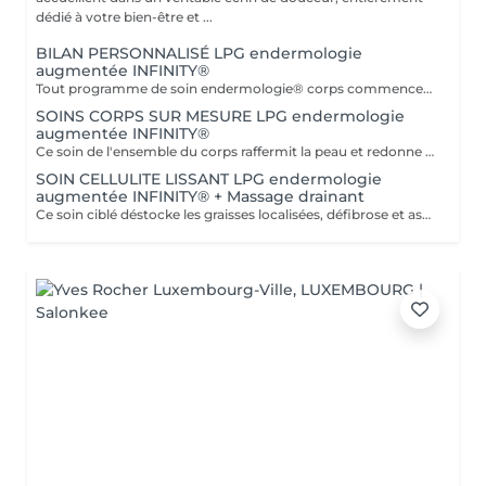
dédié à votre bien-être et ...
BILAN PERSONNALISÉ LPG endermologie
augmentée INFINITY®
Tout programme de soin endermologie® corps commence par un bilan ultra-précis, avec l'application professionnelle ENDERMOLINK. Il se déroule en trois étapes clés : 1. Décryptage de votre mode de vie. 2. Analyse de votre peau. 3. Création de votre programme sur-mesure.
SOINS CORPS SUR MESURE LPG endermologie
augmentée INFINITY®
Ce soin de l'ensemble du corps raffermit la peau et redonne du galbe aux courbes pour retrouver une silhouette resculptée et plus ferme tout en procurant un grand moment de bien-être. DESTOCKE les graisses Grâce à la nouvelle tête de traitement brevetée Alliance, endermologie® permet de cibler et d'affiner les zones rebelles à lexercice et à l'hygiène alimentaire (bras, dos, ventre, taille, cuisses..) tout en s'adaptant précisément aux besoins de chaque peau. LISSE la cellulite La cellulite, qui touche 90 % des femmes même les plus minces et les plus sportives, résulte à la fois dun stockage de graisses dans les adipocytes (cellules graisseuses) et dune rétention d'eau tout autour. RAFFERMIT la peau Variations de poids, grossesses, temps qui passe la peau perd progressivement de sa tonicité et de sa souplesse. Même si ce relâchement cutané concerne tout le corps, certaines zones y sont plus sensibles : intérieur des cuisses, ventre, bras, etc
SOIN CELLULITE LISSANT LPG endermologie
augmentée INFINITY® + Massage drainant
Ce soin ciblé déstocke les graisses localisées, défibrose et assouplit les tissus pour traiter efficacement la cellulite adipeuse et fibreuse tout en procurant un grand moment de bien-être. 40 minutes LPG + 10 minutes de massage drainant/amincissant sur l'avant des jambes.