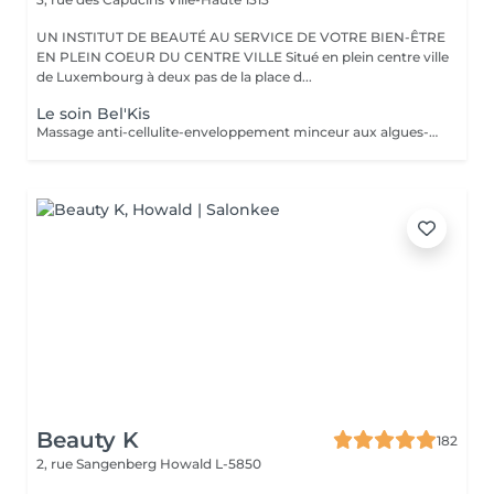
UN INSTITUT DE BEAUTÉ AU SERVICE DE VOTRE BIEN-ÊTRE
EN PLEIN COEUR DU CENTRE VILLE Situé en plein centre ville
de Luxembourg à deux pas de la place d...
Le soin Bel'Kis
Massage anti-cellulite-enveloppement minceur aux algues-application de gel cryogène. La légende désigne Belkis (la reine de Saba) d'allure souple et élégante, comme l'un des symboles de la beauté. Le soin Belkis est un soin spécifique minceur complet : amincissant-raffermissant-drainant, à base d'huiles essentielles de citron et cyprès, caféine et algues laminaires. Soin très puissant car au maximum de concentration des huiles essentielles autorisés.
Beauty K
182
2, rue Sangenberg
Howald L-5850