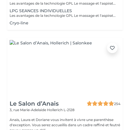
Les avantages de la technologie GPL Le massage et l'aspiration combinés du LPG Cellu M6 Medical offrent des solutions minceur, anti-âge et thérapeutiques 100% naturelles à travers des massages indolores qui réactivent naturellement les mécanismes cellulaires, apportant divers bienfaits adaptés à vos besoins spécifiques. Avantages esthétiques : Réduit la cellulite, la peau d'orange disparaissant progressivement pour redonner à la peau son aspect lisse et ferme. Harmonise la silhouette. Raffermit et améliore l'apparence de la peau. Diminue l'apparence des cicatrices, des greffes et des brûlures. Bienfaits thérapeutiques : Améliore la circulation lymphatique et sanguine. Favorise la récupération postopératoire. Génère un effet relaxant. Réduit les douleurs musculaires. Soulage les jambes lourdes et les chevilles gonflées. Prépare à l'effort physique. Facilite la récupération après l'effort : courbatures, etc. Traite les affections liées au sport : tendinites, blessures musculaires, etc. Procure détente et relaxation musculaire. Praticiens formés : Carla Lisete Marie Francesca Prenez soin de votre corps et de votre beauté dès aujourd'hui : avec la technologie LPG pour préparer votre peau et votre corps aux années à venir
LPG SEANCES INDIVIDUELLES
Les avantages de la technologie GPL Le massage et l'aspiration combinés du LPG Cellu M6 Medical offrent des solutions minceur, anti-âge et thérapeutiques 100% naturelles à travers des massages indolores qui réactivent naturellement les mécanismes cellulaires, apportant divers bienfaits adaptés à vos besoins spécifiques. Avantages esthétiques : Réduit la cellulite, la peau d'orange disparaissant progressivement pour redonner à la peau son aspect lisse et ferme. Harmonise la silhouette. Raffermit et améliore l'apparence de la peau. Diminue l'apparence des cicatrices, des greffes et des brûlures. Bienfaits thérapeutiques : Améliore la circulation lymphatique et sanguine. Favorise la récupération postopératoire. Génère un effet relaxant. Réduit les douleurs musculaires. Soulage les jambes lourdes et les chevilles gonflées. Prépare à l'effort physique. Facilite la récupération après l'effort : courbatures, etc. Traite les affections liées au sport : tendinites, blessures musculaires, etc. Procure détente et relaxation musculaire. Praticiens formés : Carla Lisete Carla Marie Francesca Prenez soin de votre corps et de votre beauté dès aujourd'hui : avec la technologie LPG pour préparer votre peau et votre corps aux années à venir
Cryo-line
Le Salon d’Anais
254
3, rue Marie-Adelaïde
Hollerich L-2128
Anais, Laura et Doriane vous invitent à vivre une parenthèse
d'exception. Vous serez accueillis dans un cadre raffiné et feutré