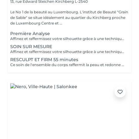
13, rue Edward Steichen
Kirchberg L-2540
Le No 1 de la beauté au Luxembourg. L'institut de Beauté "Grain
de Sable" se situe idéalement au quartier du Kirchberg proche
de Luxembourg Centre et ...
Première Analyse
Affinez et raffermissez votre silhouette grâce à une technique de palper-rouler associée à un système d'aspiration. La dernière génération, le Cellu M6 INFINITY est un programme de soins basés sur la technique " Endermologie ", permettant de stimuler la circulation et les tissus de la peau en profondeur grâce à un système mécanique de palper-rouler. Associant confort et efficacité, cette technique, très proche d'un massage manuel, assouplit les tissus, améliore la circulation veineuse et lymphatique et permet une meilleure élimination des toxines. Les soins du corps Cellu M6 INFINITY permettent de : - déstocker les graisses - lisser la cellulite - raffermir la peau - retrouver des jambes légères
SOIN SUR MESURE
Affinez et raffermissez votre silhouette grâce à une technique de palper-rouler associée à un système d'aspiration. La dernière génération, le Cellu M6 INFINITY est un programme de soins basés sur la technique " Endermologie ", permettant de stimuler la circulation et les tissus de la peau en profondeur grâce à un système mécanique de palper-rouler. Associant confort et efficacité, cette technique, très proche d'un massage manuel, assouplit les tissus, améliore la circulation veineuse et lymphatique et permet une meilleure élimination des toxines. Les soins du corps Cellu M6 INFINITY permettent de : - déstocker les graisses - lisser la cellulite - raffermir la peau - retrouver des jambes légères
RESCULPT ET FIRM 55 minutes
Ce soin de l'ensemble du corps raffermit la peau et redonne du galbe aux courbes pour retrouver une silhouette resculptée et plus ferme tout en procurant un grand moment de bien-être.