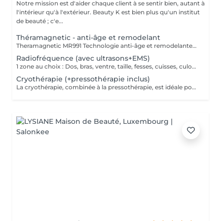
Notre mission est d'aider chaque client à se sentir bien, autant à
l'intérieur qu'à l'extérieur. Beauty K est bien plus qu'un institut
de beauté ; c'e...
Théramagnetic - anti-âge et remodelant
Theramagnetic MR991 Technologie anti-âge et remodelante pour le corps et le visage Le Theramagnetic est un soin non-invasif alliant endomassage mécanique et champs magnétiques pulsés à résonance stochastique (CMPS). Cette technologie brevetée, D.E.S., stimule intensément la régénération cellulaire, améliore la circulation sanguine et lymphatique, et restaure visiblement l'élasticité de la peau. Endomassage Mécanique (MRM) : grâce à deux rouleaux motorisés et une aspiration douce, il reproduit un massage profond qui déstocke les graisses, raffermit les tissus et favorise un drainage naturel. Champs magnétiques pulsés (CMPS) : ils envoient des micro-courants qui relancent l'activité cellulaire, améliorent l'oxygénation, éliminent les toxines et boostent la production de collagène et d'élastine. Résultat : une peau plus lisse, plus lumineuse, dès les premières séances. Des résultats mesurables dès la 1ère séance : Jusqu'à -9,7 cm de tour de taille* +52,65 % d'activité des fibroblastes (cellules de régénération) Visage & Corps : le Theramagnetic s'adapte aux différentes zones, y compris le visage et le cou, pour un effet liftant et anti-âge immédiat. Recommandation : une cure de 7 séances, à raison de 1 à 2 séances par semaine, pour des résultats durables et visibles (raffermissement, réduction des rides, amélioration de la silhouette, drainage).
Radiofréquence (avec ultrasons+EMS)
1 zone au choix : Dos, bras, ventre, taille, fesses, cuisses, culotte de cheval, etc. La technologie ondes électromagnétiques par radiofréquence provoque la rotation des molécules d'eau et génère le réchauffement des tissus cutanés et sous-cutanés. Cette chaleur a pour effet de stimuler le métabolisme, provoquant un ensemble de réactions qui accélère le processus d'élimination des graisses tenaces.
Cryothérapie (+pressothérapie inclus)
La cryothérapie, combinée à la pressothérapie, est idéale pour traiter la cellulite, les douleurs et inflammations. Ce soin par le froid favorise la récupération physique, améliore la circulation et raffermit la peau. En plus de tonifier les tissus et éliminer les capitons, la cryothérapie procure un moment de relaxation grâce à la production d'endorphines stimulée par le froid.