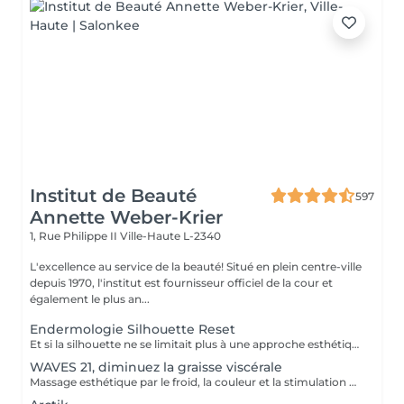
Institut de Beauté
597
Annette Weber-Krier
1, Rue Philippe II
Ville-Haute L-2340
L'excellence au service de la beauté! Situé en plein centre-ville
depuis 1970, l'institut est fournisseur officiel de la cour et
également le plus an...
Endermologie Silhouette Reset
Et si la silhouette ne se limitait plus à une approche esthétique, mais s'envisageait à travers le prisme du bien-être global ? Avec Silhouette Reset, LPG® dévoile un nouveau soin signature endermologie® qui réinvente les codes de la minceur en intégrant pleinement les interactions corps-esprit. Conçu comme un véritable reset corporel, ce protocole de 55 minutes agit sur les tensions nerveuses, stimule les circulations et accompagne la libération des déséquilibres liés au stress, au sommeil et à la digestion. Dans un contexte où ces facteurs influencent directement l'harmonie corporelle, le soin vise à restaurer un fonctionnement physiologique plus fluide et équilibré. Au cur du protocole, la technologie CELLU M6 INFINITY® s'associe à un modelage manuel expert, créant une synergie entre stimulation mécanique de précision et approche sensorielle. Cette double action permet une prise en charge à la fois ciblée et globale des tissus et des volumes. Fruit de plus de 40 ans d'expertise, Silhouette Reset illustre l'émergence d'une nouvelle esthétique thérapeutique : une minceur qui n'est plus une finalité isolée, mais la conséquence visible d'un mieux-être profond et durable. Disponible exclusivement dans les centres équipés CELLU M6 INFINITY®, le nouveau soin Silhouette Reset est à découvrir dès maintenant.
WAVES 21, diminuez la graisse viscérale
Massage esthétique par le froid, la couleur et la stimulation métamérique Une toute nouvelle méthodologie dans le domaine esthétique: la stimulation métamérique associée au traitement à froid avec LED VIOLET et ROUGE. Stimulation métamérique Deux pièces à main, à puissance réglable, sont utilisées pour effectuer une stimulation en forme d'onde sinusoïdale. Le courant électrique est généré avec des fréquences particulières qui correspondent aux fréquences bêta et gamma. Métamères Les métamères sont 11 bandes musculaires situées sur le dos, chacune étant liée à une région d'innervation particulière. Liée au métamère lui-même, grâce au système nerveux, il y a une zone réflexe qui correspond à un organe ou à un groupe d'organes. L'instabilité d'un organe interne se reflète sur le fascia correspondant sous forme de tension cutanée, musculaire, inesthétisme. Objectif Stimuler les métamères pour créer, à travers le système nerveux, des actions visant à la restauration et à l'équilibre de certaines activités corporelles et conduire, en conséquence, à l'amélioration et à la réduction de l'inesthétisme. Traitement par le froid et couleurs Une grande surface, un froid diffus et agréable sur tout le corps. Deux pièces à main sont disponibles: à l'intérieur de la première pièce à main, il y a une seule couleur: le violet, à l'intérieur de la seconde est le rouge. Le Violet Facilite l'équilibre entre le sodium et le potassium au niveau cellulaire Détend et décompresse les nerfs et les muscles Stimule le système lymphatique et le retour veineux Diminue le sens de l'anxiété Le Rouge Renforce les muscles Hydrate la peau Stimule les défenses Waves 21 s'ajoute à la gamme des dispositifs présents en complétant les possibilités de travail, car, en plus de l'utilisation d'une technologie déjà connue et fonctionnant comme le traitement par le froid et les effets des couleurs, Un traitement unique a été ajouté qui travaille avec une forme d'onde bien reconnue par notre corps et avec des fréquences particulières, en synergie avec les fréquences émises par notre corps pendant les différentes activités quotidiennes. Le bien-être ne sera donc pas seulement constaté au niveau physique sur la zone où l'inesthétisme est présent mais aussi au niveau énergétique, avec une forte perception d'un rééquilibrage interne qui améliorera et renforcera jour après jour toutes les fonctions corporelles. L'action combinée des deux techniques nous permet d'obtenir des résultats visibles et tangibles dès la première application, de manière confortable et non invasive.