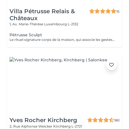
Villa Pétrusse Relais &
15
Châteaux
1, Av. Marie-Thérèse
Luxembourg L-2132
Pétrusse Sculpt
Le rituel signature corps de la maison, qui associe les gestes de la Maderothérapie aux techniques du drainage lymphatique. À l'aide d'outils en bois sculptés, ce soin redessine les contours du corps, relance la circulation et atténue la sensation de cellulite, sans aucune douleur. Un rituel intense et enveloppant, pensé pour un corps visiblement plus ferme et une sensation de légèreté durable.
Yves Rocher Kirchberg
961
2, Rue Alphonse Weicker
Kirchberg L-2721