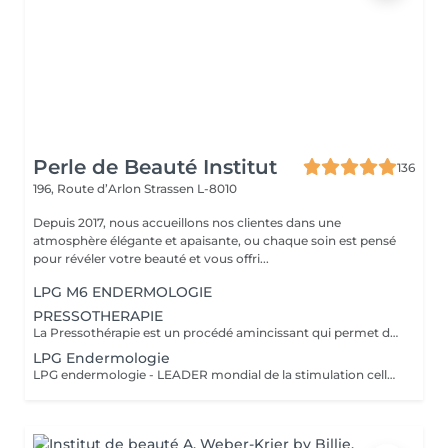
Perle de Beauté Institut
136
196, Route d’Arlon
Strassen L-8010
Depuis 2017, nous accueillons nos clientes dans une
atmosphère élégante et apaisante, ou chaque soin est pensé
pour révéler votre beauté et vous offri...
LPG M6 ENDERMOLOGIE
PRESSOTHERAPIE
La Pressothérapie est un procédé amincissant qui permet de traiter les problèmes de rétention d'eau, de circulation sanguine, et soulagé les jambes lourdes. Cette technique mécanique agit comme un drainage lymphatique. Nous utilisons un appareil de Pressothérapie qui opére un massage par compression et décompression. Les alvéoles des accessoires se remplissent d'air à un rythme varié et exercent des pressions multiples et douces sur les parties traitées.
LPG Endermologie
LPG endermologie - LEADER mondial de la stimulation cellulaire! Une triple action simultanée en un seul et meme traitement: - raffermir la peau, redensification naturelle du derme (collagène, élastine, acide hyaluronique endogènes) - lisser la peau d'orange - déstocker les graisses résistantes&localisées +70% Des résultats visibles dès la 3-em séance