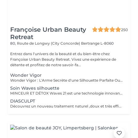
Françoise Urban Beauty
250
Retreat
80, Route de Longwy (City Concorde)
Bertrange L-8060
Entrez dans l'univers de la beauté et du bien-être chez
Françoise Urban Beauty Retreat. Vivez une expérience de
détente et profitez de notre savoir-fa...
Wonder Vigor
Wonder Vigor : L'Arme Secrète d'une Silhouette Parfaite Oubliez les méthodes ordinaires. Wonder Vigor est la première et unique technologie au monde à fusionner thermogenèse intelligente et contraction musculaire hélicoïdale pour détruire la graisse et sculpter le corps avec une précision chirurgicale sans bistouri, sans douleur, sans compromis. Propulsé par Thermodexia, un brevet exclusif, ce système agit en profondeur pour des résultats visibles, mesurables, et inégalés. Une expérience ultra-confortable, des effets immédiats et durables parce que votre corps mérite l'excellence absolue. Exclusivement chez nous. Parce que le génie ne se partage pas. Prêt à transformer votre corps ? Venez vivre l'expérience Wonder Vigor.
Soin Waves silhouette
MINCEUR ET DÉTOX Waves 21 est une technologie innovante aux effets rééquilibrant , minceurs et détox permettant une action ciblée sur les différentes zones que l'on souhaite amincir. Grâce a l'association de électrostimulation des métamères en lien direct avec les organes , et d'un traitement par le froid intense , ce soin , relance le système lymphatique et veineux Les tissus sont détoxifiés en profondeur , la silhouette ré harmonisée , et les imperfections telle la cellulite , et la graisse abdominale sont visiblement réduites , dès la première séance .
DIASCULPT
Découvrez un nouveau traitement naturel ,doux et très efficace pour éliminer les surcharges graisseuses localisées : abdomen, hanches ,genoux , bras , fesses ,les résultats sont visibles immédiatement .Cette technique permet également de soigner la cellulite, et raffermir les zones relâchées en renforçant la fabrication d'un bon collagène.