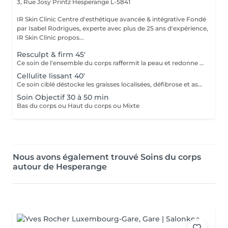
3, Rue Josy Printz
Hesperange L-5841
IR Skin Clinic Centre d'esthétique avancée & intégrative Fondé
par Isabel Rodrigues, experte avec plus de 25 ans d'expérience,
IR Skin Clinic propos...
Resculpt & firm 45'
Ce soin de l'ensemble du corps raffermit la peau et redonne du galbe aux courbes pour retrouver une silhouette resculptée et plus ferme tout en procurant un grand moment de bien être.
Cellulite lissant 40'
Ce soin ciblé déstocke les graisses localisées, défibrose et assouplit les tissus pour traiter efficacement la cellulite adipeuse et fibreuse tout en procurant un grand moment de bien être.
Soin Objectif 30 à 50 min
Bas du corps ou Haut du corps ou Mixte
Nous avons également trouvé Soins du corps
autour de Hesperange