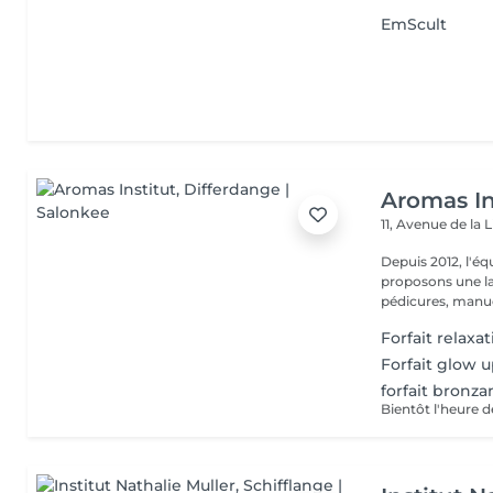
EmScult
Aromas In
11, Avenue de la 
Depuis 2012, l'éq
proposons une la
pédicures, manucu
Forfait relaxa
Forfait glow 
forfait bronza