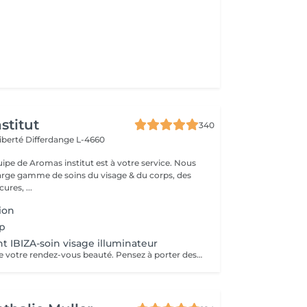
stitut
340
Liberté
Differdange L-4660
uipe de Aromas institut est à votre service. Nous
rge gamme de soins du visage & du corps, des
res, ...
tion
up
nt IBIZA-soin visage illuminateur
Bientôt l'heure de votre rendez-vous beauté. Pensez à porter des vêtements amples lors de votre rdv et à faire un gommage sur la zone où le soin bronzant sera appliqué. À très vite dans notre institut.