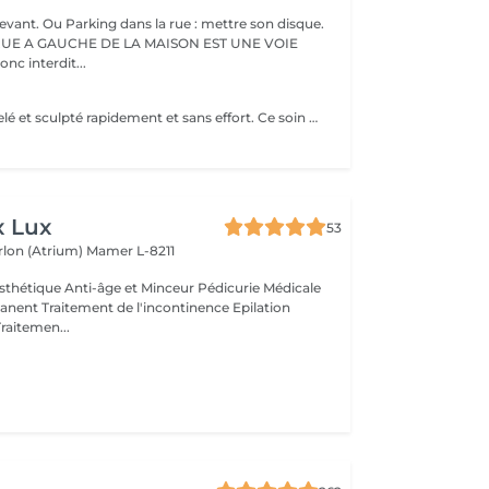
evant. Ou Parking dans la rue : mettre son disque.
RUE A GAUCHE DE LA MAISON EST UNE VOIE
onc interdit...
Un corps remodelé et sculpté rapidement et sans effort. Ce soin de haute technologie utilise les champs électro magnétiques Isis Sculpt pour se muscler et affiner sa silhouette. Le principe est l'utilisation d'un champ électromagnétique focalisé permettant 20 000 contractions musculaires profondes et sans effort. Ces contractions agissent 7 cm en profondeur. Résultats : plus de muscles, de force, d'énergie, moins de gras, moins de toxines et de stress. La silhouette est remodelée, affinée et tonifiée. Les résultats sont visibles dès la première séance. Une cure de 6 séances est conseillée pour mincir et remodeler la silhouette.
x Lux
53
rlon (Atrium)
Mamer L-8211
thétique Anti-âge et Minceur Pédicurie Médicale
nent Traitement de l'incontinence Epilation
Traitemen...