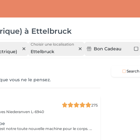
rique)
à
Ettelbruck
Choisir une localisation
Bon Cadeau
ctrique)
Ettelbruck
Search
 que vous ne le pensez.
275
èves
Niederanven L-6940
pe
EMS New Shape est notre toute nouvelle machine pour le corps. Elle permet d'éliminer les graisses (même viscérales) et de stimuler les muscles les plus profonds, inatteignables même en faisant du sport, et ce, sans aucune courbature ! Le principe est le suivant : des ondes électromagnétiques provoquant des micro-stimulations musculaires très intenses. Ce soin est non-invasif et indolore ! Cette technologie s'adresse à n'importe qui souhaitant améliorer sa silhouette : le ou la sportif(ve) qui stagne et souhaite augmenter ses performances physiques ou encore celui ou celle qui veut développer sa masse musculaire et perdre des graisses locales. L'essayer, c'est l'adopter ! N'hésitez pas à nous contacter pour tout autre renseignement.