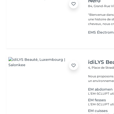
Nero
84, Grand-Rue
V
"Bienvenue dans 
une histoire de s
cheveux, nous cr
EMS Électroma
idiLYS Be
4, Place de Stra
Nous proposons 
un environnement
EM abdomen
EM fesses
EM cuisses