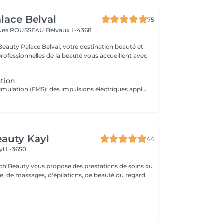
lace Belval
75
cques ROUSSEAU
Belvaux L-4368
eauty Palace Belval, votre destination beauté et
professionnelles de la beauté vous accueillent avec
ation
L'électro-myo-stimulation (EMS): des impulsions électriques appliquées via des électrodes pour contracter les muscles. Objectifs: *Tonification musculaire *Raffermissement *Perte de cellulite *Affine la silhouette *Complète un entraînement sportif
auty Kayl
44
yl L-3650
ch'Beauty vous propose des prestations de soins du
e, de massages, d'épilations, de beauté du regard,
M