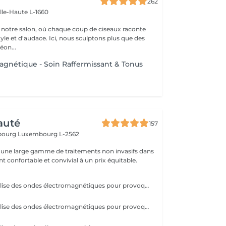
262
ille-Haute L-1660
notre salon, où chaque coup de ciseaux raconte
tyle et d'audace. Ici, nous sculptons plus que des
éon...
gnétique - Soin Raffermissant & Tonus
auté
157
sbourg
Luxembourg L-2562
une large gamme de traitements non invasifs dans
 confortable et convivial à un prix équitable.
L'EM-SCLUPT utilise des ondes électromagnétiques pour provoquer des contractions musculaires intenses afin de tonifier les muscles et réduire la graisse. La LUMINOTHÉRAPIE du visage consiste à exposer la peau à des lumières LED afin de stimuler le renouvellement cellulaire et améliorer l'éclat du teint.
L'EM-SCLUPT utilise des ondes électromagnétiques pour provoquer des contractions musculaires intenses afin de tonifier les muscles et réduire la graisse.