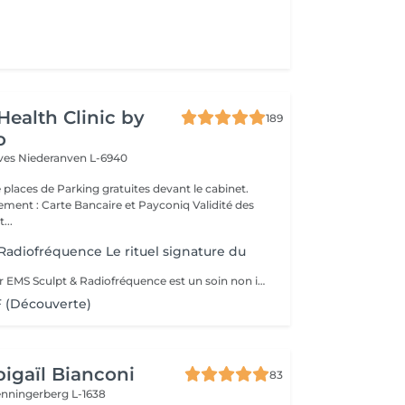
Health Clinic by
189
o
èves
Niederanven L-6940
 places de Parking gratuites devant le cabinet.
 : Carte Bancaire et Payconiq Validité des
...
Radiofréquence Le rituel signature du
Le Rituel Contour EMS Sculpt & Radiofréquence est un soin non invasif haut de gamme qui redéfinit la silhouette en associant tonification musculaire profonde et raffermissement cutané. Grâce à la synergie de l'EMS et de la radiofréquence, il agit simultanément sur les muscles, les graisses localisées et la qualité de la peau pour un résultat visible et harmonieux. Résultats visibles Silhouette sculptée et tonifiée grâce aux contractions musculaires intenses de l'EMS Peau plus ferme et lissée par la stimulation du collagène via la radiofréquence Équivalent à 20 000 abdominaux en 30 minutes Réduction des graisses localisées et amélioration de l'aspect de la cellulite Contours du corps redessinés avec une meilleure définition musculaire Une expérience premium Le soin débute par un massage préparatoire, suivi d'un protocole technologique combinant chaleur ciblée et stimulation musculaire profonde. Une expérience confortable, efficace et résolument moderne. Zones ciblées: Abdomen · Fesses · Cuisses · Bras · Mollets
 (Découverte)
igaïl Bianconi
83
enningerberg L-1638