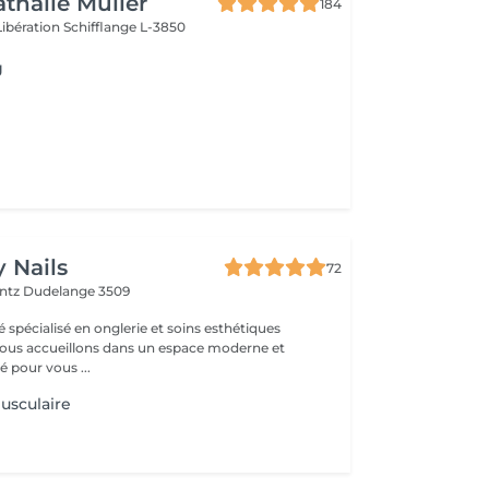
athalie Muller
184
Libération
Schifflange L-3850
g
 Nails
72
entz
Dudelange 3509
é spécialisé en onglerie et soins esthétiques
 pour vous ...
usculaire