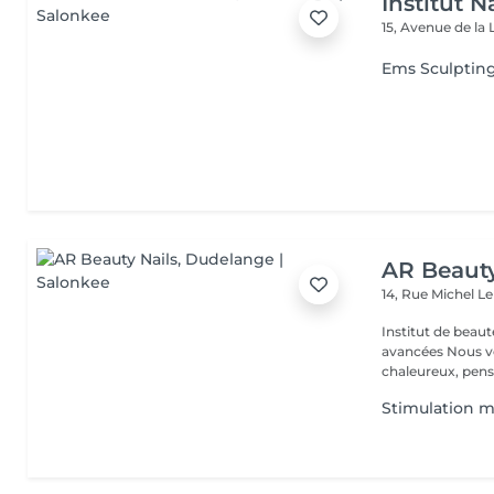
Institut N
15, Avenue de la 
Ems Sculptin
AR Beauty
14, Rue Michel L
Institut de beaut
avancées Nous vous accueillons dans un espace moderne et
chaleureux, pensé
Stimulation m