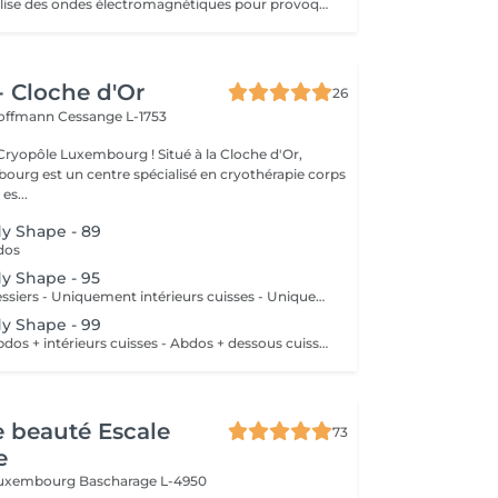
L'EM-SCLUPT utilise des ondes électromagnétiques pour provoquer des contractions musculaires intenses afin de tonifier les muscles et réduire la graisse. La LUMINOTHÉRAPIE du visage consiste à exposer la peau à des lumières LED afin de stimuler le renouvellement cellulaire et améliorer l'éclat du teint.
- Cloche d'Or
26
Hoffmann
Cessange L-1753
uxembourg ! Situé à la Cloche d'Or,
urg est un centre spécialisé en cryothérapie corps
es...
y Shape - 89
bdos
y Shape - 95
2 zones : 95€ - Fessiers - Uniquement intérieurs cuisses - Uniquement extérieurs cuisses - Uniquement dessus cuisses - Uniquement dessous cuisses
y Shape - 99
3 zones : 99€ - Abdos + intérieurs cuisses - Abdos + dessous cuisses
de beauté Escale
73
e
 Luxembourg
Bascharage L-4950