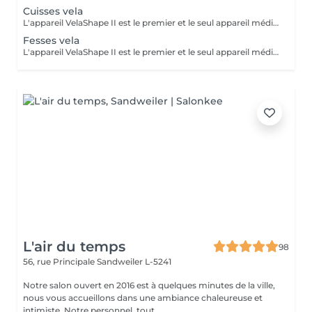
Cuisses vela
L'appareil VelaShape II est le premier et le seul appareil médical qui a fait ses preuves en remodelage corps. Le VelaShape II est une technologie qui combine le palper-rouler à des radiofréquences et à de la lumière infrarouge. Le palper-rouler « casse » les capitons graisseux et stimule la circulation sanguine et le drainage lymphatique. Quant aux radiofréquences et à la lumière infrarouge, elles agissent dans les couches profondes de la peau, soit l'hypoderme et le derme où l'on retrouve les cellules adipeuses et les fibres de collagène. Les radiofréquences et la lumière infrarouge activent le métabolisme des cellules graisseuses pour en diminuer la grosseur tout en stimulant la contraction et la production des fibres de collagène. L'objectif est de chauffer les graisses afin de récupérer la fermeté et l'aspect lisse de la peau. Un ensemble de 10 séances rapprochées sont nécessaires pour atteindre un résultat optimal. Après cette phase il faut maintenir le résultat obtenu par des séances d'entretien tous les 2 mois. Nous vous proposons une séance de Velashape à partir de 60€ selon la zone à traiter. Contre-indications : porteurs de stimulateur cardiaque ou prothèse métallique, diabétiques, preneurs d'anti- coagulants, enceinte ou allaitante, maladies veineuses, infiltration, tumeur cancéreuse
Fesses vela
L'appareil VelaShape II est le premier et le seul appareil médical qui a fait ses preuves en remodelage corps. Le VelaShape II est une technologie qui combine le palper-rouler à des radiofréquences et à de la lumière infrarouge. Le palper-rouler « casse » les capitons graisseux et stimule la circulation sanguine et le drainage lymphatique. Quant aux radiofréquences et à la lumière infrarouge, elles agissent dans les couches profondes de la peau, soit l'hypoderme et le derme où l'on retrouve les cellules adipeuses et les fibres de collagène. Les radiofréquences et la lumière infrarouge activent le métabolisme des cellules graisseuses pour en diminuer la grosseur tout en stimulant la contraction et la production des fibres de collagène. L'objectif est de chauffer les graisses afin de récupérer la fermeté et l'aspect lisse de la peau. Un ensemble de 10 séances rapprochées sont nécessaires pour atteindre un résultat optimal. Après cette phase il faut maintenir le résultat obtenu par des séances d'entretien tous les 2 mois. Nous vous proposons une séance de Velashape à partir de 60€ selon la zone à traiter. Contre-indications : porteurs de stimulateur cardiaque ou prothèse métallique, diabétiques, preneurs d'anti- coagulants, enceinte ou allaitante, maladies veineuses, infiltration, tumeur cancéreuse
L'air du temps
98
56, rue Principale
Sandweiler L-5241
Notre salon ouvert en 2016 est à quelques minutes de la ville,
nous vous accueillons dans une ambiance chaleureuse et
intimiste. Notre personnel, tout...