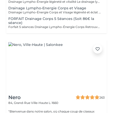
Drainage Lympho-Énergie légèreté et vitalité Le drainage lympho-énergie est une méthode douce qui stimule le système lymphatique pour libérer les toxines, réduire la rétention d'eau et améliorer la circulation. Par des gestes précis et respectueux du corps, cette technique procure une sensation de légèreté, apaise le stress et redonne de l'énergie. Bienfaits : affiner la silhouette, diminuer la cellulite, soulager les jambes lourdes, améliorer la circulation, restaurer vitalité et équilibre. Pour prolonger et optimiser les résultats, découvrez nos cartes forfaits à tarif avantageux. Idéal aussi pour faire plaisir sous forme de bon cadeau. - FORFAIT Drainage Corps 5 Séances 430€ ( soit 86€ la séance ) - FORFAIT Drainage Corps 10 Séances 790€ ( soit 79€ la séance ) Déconseillé aux femmes enceintes. Pour en savoir plus, cliquez ici : https://www.oxyzen.lu Avertissement : Nos soins sont dédiés au bien-être et à la relaxation. Ils ne remplacent pas un suivi médical et ne relèvent pas de la kinésithérapie.
Drainage Lympho-Energie Corps et Visage
Drainage Lympho-Énergie Corps et Visage légèreté et éclat Le drainage lympho-énergie est une méthode douce qui stimule le système lymphatique et libère les toxines pour rétablir équilibre et vitalité. * Visage : réduit rides et imperfections, illumine le teint, raffermit l'ovale, atténue acné et couperose, diminue les poches et favorise un véritable lifting naturel. * Corps : aide à lutter contre la cellulite et la rétention d'eau, soulage les jambes lourdes, améliore la circulation, apaise le stress et redonne de l'énergie. Un soin complet qui agit autant sur l'esthétique que sur le bien-être intérieur. Pour optimiser les résultats, découvrez nos cartes forfaits à tarif avantageux. Idéal aussi pour offrir en bon cadeau. Déconseillé aux femmes enceintes. Pour en savoir plus, cliquez ici : https://www.oxyzen.lu Avertissement : Nos soins sont dédiés au bien-être et à la relaxation. Ils ne remplacent pas un suivi médical et ne relèvent pas de la kinésithérapie.
FORFAIT Drainage Corps 5 Séances (Soit 86€ la
séance)
Forfait 5 séances Drainage Lympho-Énergie Corps Retrouvez une silhouette affinée, des jambes légères et plus de vitalité grâce à notre forfait de 5 séances de drainage lympho-énergie corps. Cette méthode naturelle agit sur la circulation, la cellulite, la rétention d'eau, le stress et la perte d'énergie. Avec ce forfait, vous bénéficiez d'un tarif préférentiel : 86 € la séance au lieu de 94 €, soit une remise d'environ 8,5 %. Avantages du forfait : - Résultats renforcés et durables au fil des séances - Accompagnement personnalisé et adapté à vos besoins - Économies substantielles par rapport aux séances unitaires - Flexibilité dans la planification de vos rendez-vous Ce forfait est également le cadeau idéal à offrir à un proche pour lui faire découvrir les bienfaits du drainage lympho-énergie. Déconseillé aux femmes enceintes. Pour en savoir plus, cliquez ici : https://www.oxyzen.lu
Nero
263
84, Grand-Rue
Ville-Haute L-1660
"Bienvenue dans notre salon, où chaque coup de ciseaux