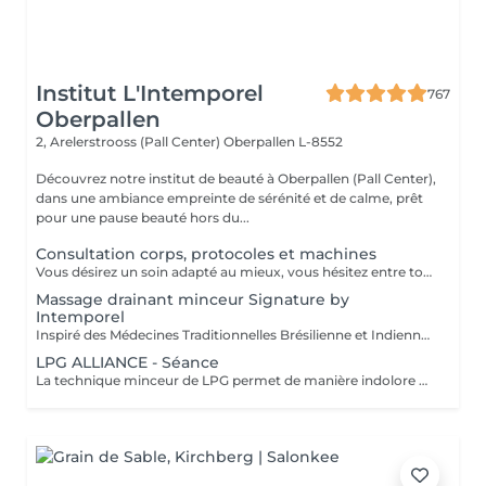
Institut L'Intemporel
767
Oberpallen
2, Arelerstrooss (Pall Center)
Oberpallen L-8552
Découvrez notre institut de beauté à Oberpallen (Pall Center),
dans une ambiance empreinte de sérénité et de calme, prêt
pour une pause beauté hors du...
Consultation corps, protocoles et machines
Vous désirez un soin adapté au mieux, vous hésitez entre toutes nos techniques, machines et protocoles divers. Nous avons donc mis en place ce moment privilégié avec une esthéticienne qui vous écoutera et répondra à vos attentes en vous conseillant au mieux. Les 25€ de la consultation vous seront déduits de votre soin si vous prenez rdv .
Massage drainant minceur Signature by
Intemporel
Inspiré des Médecines Traditionnelles Brésilienne et Indienne, ce soin allie des manuvres de pétrissage, frictions et percussions pour apporter une détoxification et un drainage des tissus, un équilibre global du corps afin de restaurer son image de soi. Conseillé en cure de minimum 10 séances + 2 gratuites
LPG ALLIANCE - Séance
La technique minceur de LPG permet de manière indolore de réactiver le déstockage des graisses pour effacer les surcharges et les imperfections localisées. Une silhouette affinée, une peau plus lisse et plus ferme naturellement. Les soins sont ciblés et rapides. Les résultats sont perceptibles dès la 1e séance.