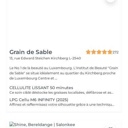
Grain de Sable
272
13, rue Edward Steichen
Kirchberg L-2540
Le No 1 de la beauté au Luxembourg. L'institut de Beauté "Grain
de Sable" se situe idéalement au quartier du Kirchberg proche
de Luxembourg Centre et ...
CELLULITE LISSANT 50 minutes
Ce soin ciblé déstocke les graisses localisées, défibrose et assouplit les tissus pour traiter efficacement la cellulite adipeuse et fibreuse tout en procurant un grand moment de bien-être.
LPG Cellu M6 INFINITY (2025)
Affinez et raffermissez votre silhouette grâce à une technique de palper-rouler associée à un système d'aspiration. La dernière génération, le Cellu M6 INFINITY est un programme de soins basés sur la technique " Endermologie ", permettant de stimuler la circulation et les tissus de la peau en profondeur grâce à un système mécanique de palper-rouler. Associant confort et efficacité, cette technique, très proche d'un massage manuel, assouplit les tissus, améliore la circulation veineuse et lymphatique et permet une meilleure élimination des toxines. Les soins du corps Cellu M6 INFINITY permettent de : - déstocker les graisses - lisser la cellulite - raffermir la peau - retrouver des jambes légères