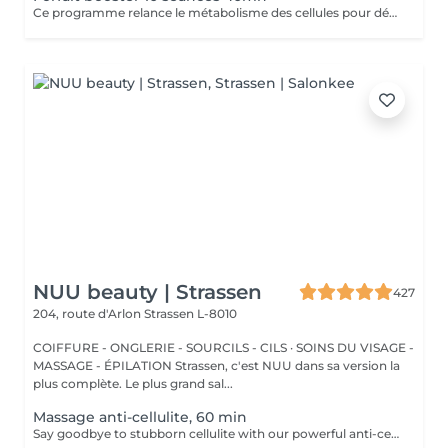
Ce programme relance le métabolisme des cellules pour déstocker les graisses résistantes, lisser la cellulite et raffermir la peau. Cure à raison de 2 soins endermologie corps par semaine pendant 5 semaines .
NUU beauty | Strassen
427
204, route d'Arlon
Strassen L-8010
COIFFURE - ONGLERIE - SOURCILS - CILS · SOINS DU VISAGE -
MASSAGE - ÉPILATION Strassen, c'est NUU dans sa version la
plus complète. Le plus grand sal...
Massage anti-cellulite, 60 min
Say goodbye to stubborn cellulite with our powerful anti-cellulite massage! This intensive treatment uses firm, targeted techniques to stimulate circulation, break down fat deposits, and smooth the skin's texture. By enhancing lymphatic flow and increasing metabolism, it visibly reduces the appearance of dimples and improves overall skin tone. Ideal as part of a body contouring plan. Age restrictions: recommended to do from 16 years. Post procedure recommendations: do not do sport and any sharp movements for 2-3 hours after the procedure. Frequency: 2-3 times per week, 10 times in total. Repeat once in 3-6 months.