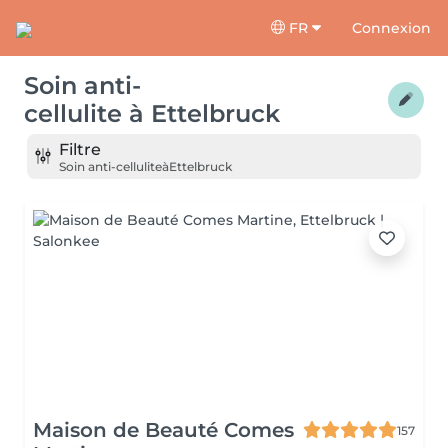
FR
Connexion
Soin anti-
cellulite
à
Ettelbruck
Filtre
Soin anti-cellulite
à
Ettelbruck
Maison de Beauté Comes
157