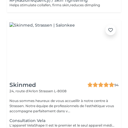
RF(Radiofrequency) / Skin Tightening
Helps stimulate collafen, firms skin,reduces dimpling
Skinmed
94
24, route d'Arlon
Strassen L-8008
Nous sommes heureux de vous accueillir à notre centre à
Strassen. Notre équipe de professionnels de l'esthétique vous
accompagne parfaitement dans v...
Consultation Vela
L'appareil VelaShape II est le premier et le seul appareil médical qui a fait ses preuves en remodelage corps. Le VelaShape II est une technologie qui combine le palper-rouler à des radiofréquences et à de la lumière infrarouge. Le palper-rouler « casse » les capitons graisseux et stimule la circulation sanguine et le drainage lymphatique. Quant aux radiofréquences et à la lumière infrarouge, elles agissent dans les couches profondes de la peau, soit l'hypoderme et le derme où l'on retrouve les cellules adipeuses et les fibres de collagène. Les radiofréquences et la lumière infrarouge activent le métabolisme des cellules graisseuses pour en diminuer la grosseur tout en stimulant la contraction et la production des fibres de collagène. L'objectif est de chauffer les graisses afin de récupérer la fermeté et l'aspect lisse de la peau. Un ensemble de 10 séances rapprochées sont nécessaires pour atteindre un résultat optimal. Après cette phase il faut maintenir le résultat obtenu par des séances d'entretien tous les 2 mois. Nous vous proposons une séance de Velashape à partir de 60€ selon la zone à traiter. Contre-indications : porteurs de stimulateur cardiaque ou prothèse métallique, diabétiques, preneurs d'anti- coagulants, enceinte ou allaitante, maladies veineuses, infiltration, tumeur cancéreuse