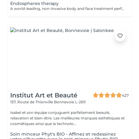
Endospheres therapy
A world-leading, non-invasive body and face treatment performed using the original 3rd-generation Endospheres® technology one of the most advanced solutions on the market for sculpting, drainage, and skin firming. This Italian medical technology combines microvibration, deep lymphatic drainage, and muscle stimulation to deliver visible results from the very first session. Why Endospheres® at NUU: Original 3rd-generation Endospheres® device · Authentic Italian technology · Instant lightness, firmness, and contouring · Safe, natural, and highly effective · No downtime Key benefits: Reduces cellulite and water retention Improves blood and lymphatic circulation Firms and tightens the skin Relieves muscle tension and heaviness Stimulates collagen and natural glow A.F.T. (Abdominal Fat Treatment) Advanced thermal and vacuum technology designed to activate fat metabolism, enhance lymphatic drainage, and sculpt the abdominal area safely and comfortably. Recommended from: 18+ Post-care: No downtime Frequency: Course recommended for optimal results Results are visible and progressive with regular sessions.
Institut Art et Beauté
427
137, Route de Thionville
Bonnevoie L-2611
Isabel et son équipe conjuguent parfaitement beauté,
relaxation et bien-être. Les meilleures marques esthétiques et
cosmétiques ainsi que la technolo...
Soin minceur Phyt's BIO - Affinez et redessinez