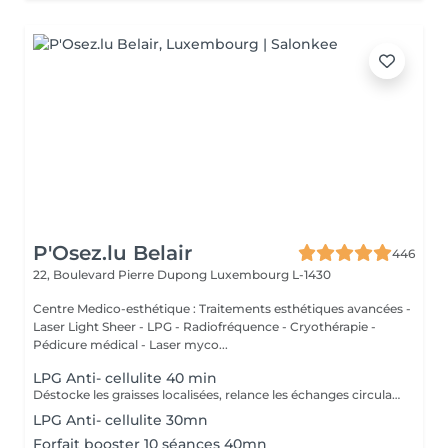
P'Osez.lu Belair
446
22, Boulevard Pierre Dupong
Luxembourg L-1430
Centre Medico-esthétique : Traitements esthétiques avancées -
Laser Light Sheer - LPG - Radiofréquence - Cryothérapie -
Pédicure médical - Laser myco...
LPG Anti- cellulite 40 min
Déstocke les graisses localisées, relance les échanges circulatoires et raffermit pour retrouver une peau lisse, plus ferme et un corps plus léger. Ce soin agit sur tous types de cellulite(adipeux,aqueuse et fibreuse).
LPG Anti- cellulite 30mn
Forfait booster 10 séances 40mn