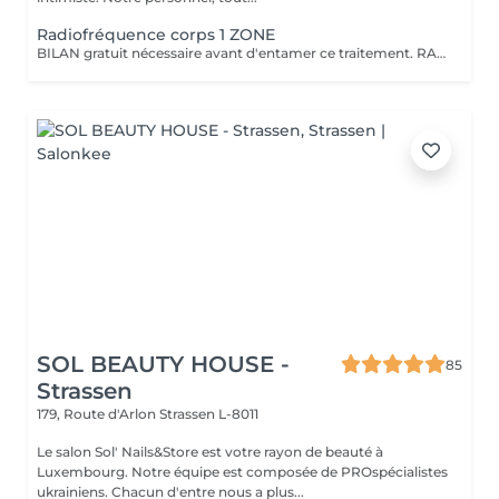
Radiofréquence corps 1 ZONE
BILAN gratuit nécessaire avant d'entamer ce traitement. RADIOFREQUENCE 448Khz CAPACITIVE RESISTIVE monpolaire Non douloureux, non invasif. Technique pour raffermir, contre la cellulite, réduction de volume. La radiofréquence émet de la chaleur induite par une onde qui génère un effet tenseur et immédiat et durable. Traitement 6 à 12 séances pour atteindre des résultats, cela dépend de la qualité de la peau, de l'âge, du volume concernés entre autres.
SOL BEAUTY HOUSE -
85
Strassen
179, Route d'Arlon
Strassen L-8011
Le salon Sol' Nails&Store est votre rayon de beauté à
Luxembourg. Notre équipe est composée de PROspécialistes
ukrainiens. Chacun d'entre nous a plus...