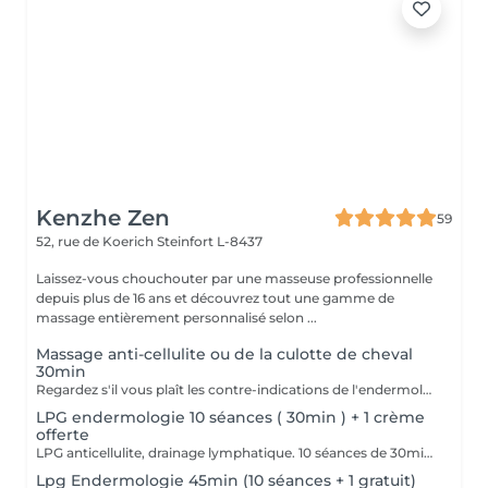
Kenzhe Zen
59
52, rue de Koerich
Steinfort L-8437
Laissez-vous chouchouter par une masseuse professionnelle
depuis plus de 16 ans et découvrez tout une gamme de
massage entièrement personnalisé selon ...
Massage anti-cellulite ou de la culotte de cheval
30min
Regardez s'il vous plaît les contre-indications de l'endermologie.
LPG endermologie 10 séances ( 30min ) + 1 crème
offerte
LPG anticellulite, drainage lymphatique. 10 séances de 30min + 1 crème anti-cellulite d'une valeur de 60€ est offerte. Valable 2 mois
Lpg Endermologie 45min (10 séances + 1 gratuit)