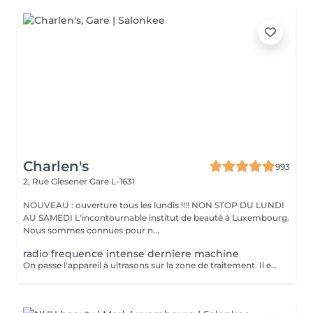
Charlen's
993
2, Rue Glesener
Gare L-1631
NOUVEAU : ouverture tous les lundis !!!! NON STOP DU LUNDI
AU SAMEDI L'incontournable institut de beauté à Luxembourg.
Nous sommes connues pour n...
radio frequence intense derniere machine
On passe l'appareil à ultrasons sur la zone de traitement. Il est possible de ressentir une légère sensation de chaleur pendant la séance mais la lipocavitation est indolore. La séance dure entre 40 minutes et 1h et vous pourrez reprendre vos activités quotidiennes normalement après le soin. Les resultats lissent la peau casse les capitons des la première seance