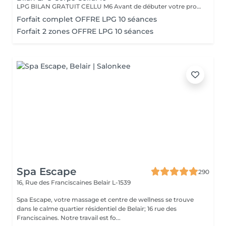
LPG BILAN GRATUIT CELLU M6 Avant de débuter votre programme LPG, nous vous offrons un bilan personnalisé. Cette séance permet d'analyser votre peau, d'évaluer vos besoins et de définir ensemble le protocole le plus adapté à vos objectifs (fermeté, cellulite, drainage, remodelage). Grâce à la technologie brevetée LPG Endermologie, nous vous conseillons un programme sur-mesure pour optimiser vos résultats dès la première séance. Un accompagnement exclusif : En plus de votre programme LPG, bénéficiez des conseils d'une professionnelle, coach en nutrition et bien-être, pour des résultats optimisés et durables. Un suivi global pour retrouver une silhouette harmonieuse et une meilleure vitalité ! Le Lipomassage est une technique issu de l'endermologie ,c'est la solution aux problèmes de cellulite, de graisses localisées et de relachement cutané. Cellu M6 combine trois efets majeurs: - Le destockage : il active la lipolyse et stimule les adipocytes déclenchant la libération des graisses - Le raffermissement : il stimule les fibroblastes pour générer collagène et élastine - Le rescultage : il décloisonne les amas graisseux et agit sur les septas ( aspect capitons )
Forfait complet OFFRE LPG 10 séances
Forfait 2 zones OFFRE LPG 10 séances
Spa Escape
290
16, Rue des Franciscaines
Belair L-1539
Spa Escape, votre massage et centre de wellness se trouve
dans le calme quartier résidentiel de Belair; 16 rue des
Franciscaines. Notre travail est fo...