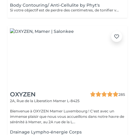
Body Contouring/ Anti-Cellulite by Phyt's
Si votre objectif est de perdre des centimetres, de tonifier votre corps , de réduire la cellulite, ce soin développé par les laboratoires Phyt's est fait pour vous. Ensemble avec une bonne hygiène de vie adaptée, vous obtiendrez les resultats que vous espériez.
OXYZEN
285
2A, Rue de la Liberation
Mamer L-8425
Bienvenue à OXYZEN Mamer Luxembourg ! C'est avec un
immense plaisir que nous vous accueillons dans notre havre de
sérénité à Mamer, au 2A rue de la L...
Drainage Lympho-énergie Corps