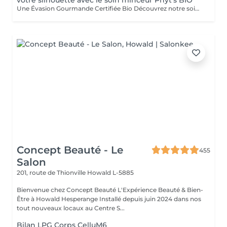
votre silhouette avec le soin minceur Phyt's BIO
Une Évasion Gourmande Certifiée Bio Découvrez notre soin Escapade Gourmande, une véritable évasion sensorielle certifiée bio par PHYT'S, alliant douceur et plaisir pour un moment de détente absolu. Gommage au Coco : Exfoliation Douce : La pulpe de coco élimine délicatement les cellules mortes, révélant une peau douce et lisse. Sublimation de la Peau : Ce gommage sublime votre teint pour un éclat naturel et rafraîchissant. Enveloppement au Beurre de Karité : Hydratation Intense : Le beurre de karité fond sur votre corps, offrant une hydratation profonde et nourrissante. Relaxation Profonde : Ce modelage bien-être procure une relaxation totale et un confort inégalé. Enveloppement au Cacao : Éveil des Sens : Le cacao enveloppe votre peau d'une chaleur parfumée, éveillant vos sens et prolongeant la sensation de bien-être. Plaisir Gourmand : Le parfum envoûtant du cacao ajoute une touche de gourmandise à votre expérience. Une Évasion Sensorielle Unique : Ce soin est une véritable aventure sensorielle, offrant bien-être et plaisir à chaque étape. Ingrédients Bio : Profitez des bienfaits de la nature avec des ingrédients certifiés bio, tout en respectant l'environnement. Un Moment de Pure Indulgence un moment rien que pour vous où le stress et les tensions fondent comme neige au soleil. Vous méritez ce moment de luxe et de bien-être. venez vivre cette escapade gourmande inoubliable. Esthéticiennes Fatima Lisette Carla Marie Francesca Mirza
Concept Beauté - Le
455
Salon
201, route de Thionville
Howald L-5885
Bienvenue chez Concept Beauté L'Expérience Beauté & Bien-
Être à Howald Hesperange Installé depuis juin 2024 dans nos
tout nouveaux locaux au Centre S...
Bilan LPG Corps CelluM6