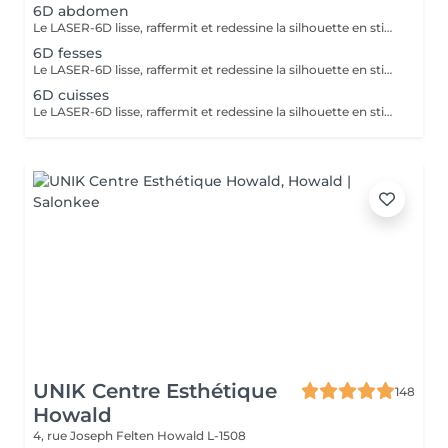
6D abdomen
Le LASER-6D lisse, raffermit et redessine la silhouette en stimulant la peau en profondeur pour atténuer visiblement la cellulite. La LUMINOTHÉRAPIE du visage consiste à exposer la peau à des lumières LED afin de stimuler le renouvellement cellulaire et améliorer l'éclat du teint.
6D fesses
Le LASER-6D lisse, raffermit et redessine la silhouette en stimulant la peau en profondeur pour atténuer visiblement la cellulite.
6D cuisses
Le LASER-6D lisse, raffermit et redessine la silhouette en stimulant la peau en profondeur pour atténuer visiblement la cellulite. La LUMINOTHÉRAPIE du visage consiste à exposer la peau à des lumières LED afin de stimuler le renouvellement cellulaire et améliorer l'éclat du teint.
UNIK Centre Esthétique
148
Howald
4, rue Joseph Felten
Howald L-1508