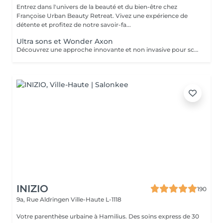
Entrez dans l'univers de la beauté et du bien-être chez
Françoise Urban Beauty Retreat. Vivez une expérience de
détente et profitez de notre savoir-fa...
Ultra sons et Wonder Axon
Découvrez une approche innovante et non invasive pour sculpter votre silhouette, alliant la puissance de l'ultra son à la technologie avancée du Wonder Axon. Cette synergie unique agit en profondeur pour : Défibroser les cellulites indurées : Les ondes ultrasonores ciblent les nodules fibreux, brisant les tissus durcis et libérant les graisses emprisonnées. Brûler les graisses libérées : Le Wonder Axon active la lipolyse et stimule le drainage lymphatique, éliminant naturellement les toxines et les lipides. Sculpter une musculature harmonieuse : Les impulsions électrostimulantes du Wonder Axon tonifient les muscles en douceur, pour une silhouette ferme et équilibrée. Booster le métabolisme de base : En stimulant la microcirculation et l'activité cellulaire, cette combinaison relance la combustion des calories même au repos.
INIZIO
190
9a, Rue Aldringen
Ville-Haute L-1118
Votre parenthèse urbaine à Hamilius. Des soins express de 30