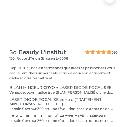
So Beauty L’institut
595
130, Route d'Arlon
Strassen L-8008
Depuis 2019, nos esthéticiennes qualifiées et passionnées vous
accueillent dans un véritable écrin de douceur, entièrement
dédié à votre bien-être et ...
BILAN MINCEUR CRYO + LASER DIODÉ FOCALISÉE
Venez découvrir grâce à ce BILAN PERSONNALISÉ d'une durée de 1h la formule la plus adapté pour vous afin d'atteindre vos objectifs ! Le soin Contour 360 est une révolution dans le domaine de l'esthétique corporelle. Si vous cherchez à affiner votre silhouette sans recourir à des interventions chirurgicales invasives, ce traitement est idéal ! Pourquoi opter pour le soin Contour 360 ? La technologie Contour 360 est adaptée à tous les types de peau et à diverses zones du corps. Que ce soit pour le ventre, les poignées d'amour, les cuisses ou les bras. Ce dispositif de body contouring combine trois traitements en un : la cryolipolyse augmentée, le laser diode focalisé et le palper-rouler mécanique. La cryolipolyse détruit les cellules adipeuses grâce à un froid intense, tandis que le laser diode stimule la production de collagène et l'élimination des triglycérides. Le palper-rouler mécanique améliore la circulation sanguine et lymphatique, combattant ainsi la rétention d'eau et la cellulite. Cette synergie permet des résultats visibles dès la première séance.
LASER DIODE FOCALISÉ ventre (TRAITEMENT
MINCEUR/ANTI-CELLULITE)
Le soin Contour 360 est une révolution dans le domaine de l'esthétique corporelle. Si vous cherchez à affiner votre silhouette sans recourir à des interventions chirurgicales invasives, ce traitement est idéal! Contour 360 ne se contente pas de réduire les graisses, elle améliore également la fermeté et la texture de la peau. Grâce à l'association du laser diode focalisé et du palper-rouler mécanique, la technologie stimule la production naturelle de collagène et d'élastine, deux composants essentiels pour une peau ferme et élastique. Le laser chauffe doucement les tissus, favorisant ainsi l'élimination des graisses et la tonicité de la peau. Le palper-rouler, quant à lui, reproduit un massage efficace, réduisant la cellulite et améliorant l'aspect général de la peau pour une silhouette redessinée et harmonieuse.
LASER DIODE FOCALISÉ ventre pack 6 séances
Le soin Contour 360 est une révolution dans le domaine de l'esthétique corporelle. Si vous cherchez à affiner votre silhouette sans recourir à des interventions chirurgicales invasives, ce traitement est idéal! Contour 360 ne se contente pas de réduire les graisses, elle améliore également la fermeté et la texture de la peau. Grâce à l'association du laser diode focalisé et du palper-rouler mécanique, la technologie stimule la production naturelle de collagène et d'élastine, deux composants essentiels pour une peau ferme et élastique. Le laser chauffe doucement les tissus, favorisant ainsi l'élimination des graisses et la tonicité de la peau. Le palper-rouler, quant à lui, reproduit un massage efficace, réduisant la cellulite et améliorant l'aspect général de la peau pour une silhouette redessinée et harmonieuse.