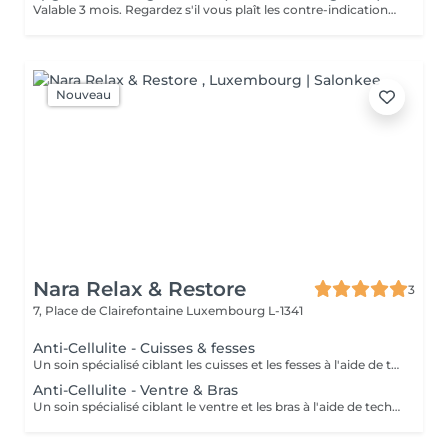
Valable 3 mois. Regardez s'il vous plaît les contre-indications de l'endermologie.
Nouveau
Nara Relax & Restore
3
7, Place de Clairefontaine
Luxembourg L-1341
Anti-Cellulite - Cuisses & fesses
Un soin spécialisé ciblant les cuisses et les fesses à l'aide de techniques de massage intensives destinées à stimuler la circulation et à agir sur les tissus sous-jacents. Ce traitement contribue à améliorer l'apparence de la peau, à soutenir la tonicité des tissus et à procurer une sensation de peau plus lisse et revitalisée.
Anti-Cellulite - Ventre & Bras
Un soin spécialisé ciblant le ventre et les bras à l'aide de techniques de massage ciblées destinées à stimuler la circulation et à soutenir l'apparence naturelle de la peau. Ce traitement intensif aide à améliorer la tonicité des tissus, affiner le grain de peau et laisser la peau plus souple, plus douce et agréablement rafraîchie.