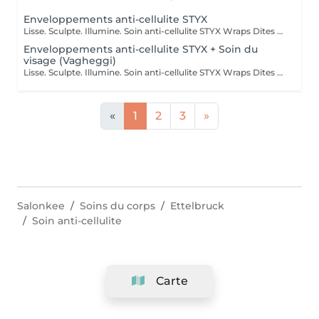
Enveloppements anti-cellulite STYX
Lisse. Sculpte. Illumine. Soin anti-cellulite STYX Wraps Dites adieu à la cellulite tenace et bonjour à une peau plus lisse et plus ferme ! Nos STYX Wraps constituent un soin anti-cellulite puissant qui utilise des ingrédients actifs naturels et des bandages de compression pour tonifier et détoxifier visiblement votre corps. Ses bienfaits : Cible et réduit l'apparence de la cellulite Stimule la circulation sanguine et lymphatique Raffermit, lisse et hydrate la peau Aide à redessiner les zones à problèmes Ressentez l'effet tenseur dès la première séance et profitez d'une silhouette rafraîchie et sculptée. Idéal en traitement ponctuel ou en cure pour des résultats durables. Prête à retrouver confiance en vous grâce aux bandages ?
Enveloppements anti-cellulite STYX + Soin du
visage (Vagheggi)
Lisse. Sculpte. Illumine. Soin anti-cellulite STYX Wraps Dites adieu à la cellulite tenace et bonjour à une peau plus lisse et plus ferme ! Nos STYX Wraps constituent un soin anti-cellulite puissant qui utilise des ingrédients actifs naturels et des bandages de compression pour tonifier et détoxifier visiblement votre corps. Ses bienfaits : Cible et réduit l'apparence de la cellulite Stimule la circulation sanguine et lymphatique Raffermit, lisse et hydrate la peau Aide à redessiner les zones à problèmes Ressentez l'effet tenseur dès la première séance et profitez d'une silhouette rafraîchie et sculptée. Idéal en traitement unique ou en cure pour des résultats à long terme. Profitez pleinement de ce moment pour profiter d'un soin du visage pendant la durée de l'enveloppement ! Prête à retrouver confiance en vous grâce à nos enveloppements ?
«
1
2
3
»
Salonkee
Soins du corps
Ettelbruck
Soin anti-cellulite
Carte