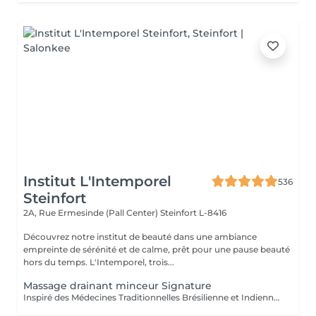
Institut L'Intemporel
536
Steinfort
2A, Rue Ermesinde (Pall Center)
Steinfort L-8416
Découvrez notre institut de beauté dans une ambiance
empreinte de sérénité et de calme, prêt pour une pause beauté
hors du temps. L'Intemporel, trois...
Massage drainant minceur Signature
Inspiré des Médecines Traditionnelles Brésilienne et Indienne, ce soin allie des manuvres de pétrissage, frictions et percussions pour apporter une détoxification et un drainage des tissus, un équilibre global du corps afin de restaurer son image de soi.. Conseillé en cure de minimum 10 séances + 2 gratuites