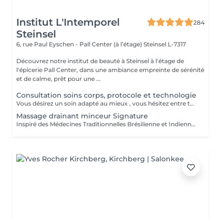
Institut L'Intemporel
284
Steinsel
6, rue Paul Eyschen - Pall Center (à l’étage)
Steinsel L-7317
Découvrez notre institut de beauté à Steinsel à l'étage de
l'épicerie Pall Center, dans une ambiance empreinte de sérénité
et de calme, prêt pour une ...
Consultation soins corps, protocole et technologie
Vous désirez un soin adapté au mieux , vous hésitez entre toutes nos techniques , machines et protocoles divers. Nous avons donc mis en place ce moment privilégié avec une esthéticienne , qui vous écoutera et répondra à vos attentes en vous conseillant au mieux . Les 25€ de la consultation vous seront déduits de votre soin si vous prenez rdv .
Massage drainant minceur Signature
Inspiré des Médecines Traditionnelles Brésilienne et Indienne, ce soin allie des manuvres de pétrissage, frictions et percussions pour apporter une détoxification et un drainage des tissus, un équilibre global du corps afin de restaurer son image de soi. Conseillé en cure de minimum 10 séances + 2 gratuites.