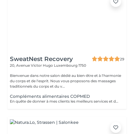
SweatNest Recovery
29
20, Avenue Victor Hugo
Luxembourg 1750
Bienvenue dans notre salon dédié au bien-être et à l'harmonie
du corps et de l'esprit. Nous vous proposons des massages
traditionnels du corps et du v...
Compléments alimentaires COPMED
En quête de donner à mes clients les meilleurs services et dans le concept de traiter les problèmes dans leur globalité, je me suis adressée aux produits de laboratoire COPMED. Leurs compliments alimentaires sont conçus par l'équipe médico-scientifiques pluridisciplinaires avec une sélection uniquement des ingrédients et actifs naturels de la plus haute qualité. Je vous propose mes services pour une prise en charge personnalisée selon votre profil et vos besoins afin d'améliorer votre bien-être général. La première consultation est indispensable pour que je puisse au maximum adapter les recommandations à vos habitudes et à votre rythme de vie. Avant la consultation je vous enverrai via votre adresse mail (que vous me communiquerez par WhatsApp sur le numéro 691 868 258) une questionnaire de la plateforme Bionalys afin d'établir votre profil bionutritionnel. La consultation peut être organisée soit dans l'institut SweatNest Recovery soit online.