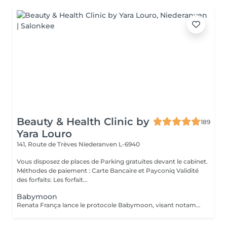
Beauty & Health Clinic by
189
Yara Louro
141, Route de Trèves
Niederanven L-6940
Vous disposez de places de Parking gratuites devant le cabinet.
Méthodes de paiement : Carte Bancaire et Payconiq Validité
des forfaits: Les forfait...
Babymoon
Renata França lance le protocole Babymoon, visant notamment à aider les femmes qui rêvent d'être mères ! Avec la supervision du gynécologue et obstétricien Dr. José Bento, Babymoon compte sur de 97 manuvres contribuant à la relaxation, contribuant à la libération d'endorphine, abaissant le niveau d'hormone cortisol et, par conséquent, réduisant le stress de celles qui traversent ce moment si délicat ! De plus, Babymoon contribue à réduire les niveaux de glucose et d'insuline dans le sang des femmes, ce qui favorise l'équilibre des hormones féminines, favorisant ainsi l'ovulation. Mais ce n'est pas tout ! Le massage développé par Renata contribue également à augmenter les niveaux d'ocytocine, principale hormone responsable de l'accouchement du bébé ! Babymoon est le résultat de mois de recherches dirigées par le Dr. José Bento, spécialiste dans son domaine d'activité. « Les avantages du massage destiné aux femmes enceintes sont reconnus, mais peu de gens savent à quel point ce traitement est important pour les femmes qui souhaitent une grossesse ou pour celles qui suivent un traitement de fertilité », explique le médecin. Babymoon devient une pièce importante dans la trajectoire de couples qui sont dans un processus de fécondation, car elle interfère de manière positive sur de nombreuses fonctions de l'organisme de la femme qui rêve d'une grossesse. « C'est une contribution favorable afin d'obtenir un résultat positif » affirme le Dr. José Bento.