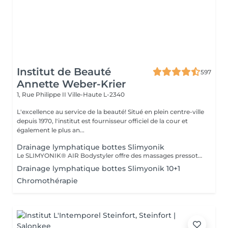
Institut de Beauté
597
Annette Weber-Krier
1, Rue Philippe II
Ville-Haute L-2340
L'excellence au service de la beauté! Situé en plein centre-ville
depuis 1970, l'institut est fournisseur officiel de la cour et
également le plus an...
Drainage lymphatique bottes Slimyonik
Le SLIMYONIK® AIR Bodystyler offre des massages pressothérapeutiques sur mesure combinés à l'inhalation d'air enrichi en oxygène, qui active en douceur votre système lymphatique, stimule votre métabolisme et augmente le flux sanguin vers votre peau et vos tissus adipeux. Des massages par ondes de pression spécialement conçus stimulent le métabolisme jusque dans les couches les plus profondes du tissu conjonctif, déclenchant des processus de détoxification et permettant aux déchets et aux dépôts de graisse d'être décomposés, lavés et éliminés. Le Bodystyler avec inhalation d'oxygène est au cur de notre approche. Un métabolisme actif et beaucoup d'oxygène sont nécessaires à la décomposition des graisses, car cela permet à l'organisme de fractionner les acides gras, puis d'en expulser la majeure partie par les poumons. Si vous voulez perdre du poids, vous avez besoin d'un apport sain en oxygène, d'une réduction des calories et d'un métabolisme actif. En utilisant les résultats de la recherche scientifique et les méthodes de traitement développées en conséquence, vous pouvez devenir plus sain et plus mince à long terme.
Drainage lymphatique bottes Slimyonik 10+1
Chromothérapie