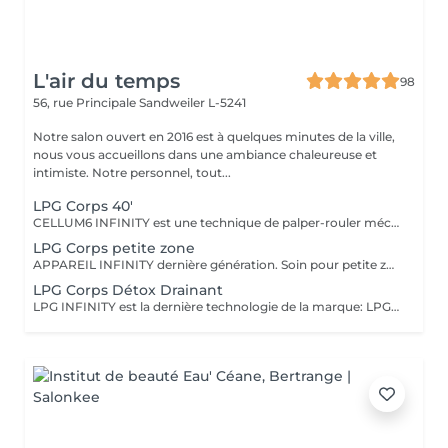
L'air du temps
98
56, rue Principale
Sandweiler L-5241
Notre salon ouvert en 2016 est à quelques minutes de la ville,
nous vous accueillons dans une ambiance chaleureuse et
intimiste. Notre personnel, tout...
LPG Corps 40'
CELLUM6 INFINITY est une technique de palper-rouler mécanique non invasive qui stimule la peau pour déstocker les graisses localisées, lisser la cellulite, raffermir les tissus, sculpter la silhouette et drainer l'organisme.. Séance de 40' deux fois par semaine. Notre cure-abonnement va de 12 à 20 séances selon le besoin, Voir rubrique abonnement. Si vous ne faites qu'une seule séance une combinaison de 25 eur sera facturée Une évaluation de notre part est nécessaire avant toute cure. Bilan gratuit sur rendez-vous Nous améliorons les résultats avec la combinaison de micro-nutriments et cosmétiques spécifiques de LPG associés à la cure Femmes enceintes ou allaitantes traitement possible sur les jambes uniquement, recommandons le programme drainant A noter que tout traitement amincissant doit être lié à une bonne hygiène de vie LPG ENDERMOLOGIE est présent dans le monde entier avec plus de 35 ans d'expertise
LPG Corps petite zone
APPAREIL INFINITY dernière génération. Soin pour petite zone uniquement (ex.bras, genoux, mollets) où nous allons cibler la problématique (cellulite, relâchement, graisse, volume) LPG va stimuler la peau d'une façon mécanique et 100% naturelle pour atteindra l'objectif souhaité. Nos cures sont de 12 séances minimum, 2xsemaine.. Une évaluation de notre part est nécessaire avant toute cure. Bilan gratuit sur rendez-vous Si vous ne faites qu'une seule séance une combinaison de 25 eur sera facturée LPG ENDERMOLOGIE est présent dans le monde entier avec plus de 35 ans d'expertise
LPG Corps Détox Drainant
LPG INFINITY est la dernière technologie de la marque: LPG est à la base médicale et existe dans le marché depuis plus de 35 ans. La technique est 100% naturelle. Le drainage lymphatique aide à soulager l'inconfort des jambes lourdes et gonflées; en stimulant la circulation de la lymphe il va draîner et évacuer les liquides excédentaires et les déchets métaboliques. En séance unique, un collant vous sera prêté lors de cette prestation,également en vente 25 eur.