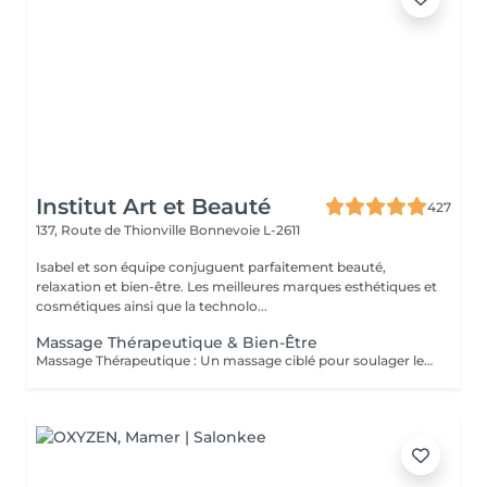
Institut Art et Beauté
427
137, Route de Thionville
Bonnevoie L-2611
Isabel et son équipe conjuguent parfaitement beauté,
relaxation et bien-être. Les meilleures marques esthétiques et
cosmétiques ainsi que la technolo...
Massage Thérapeutique & Bien-Être
Massage Thérapeutique : Un massage ciblé pour soulager les tensions musculaires, réduire le stress, et rééquilibrer votre corps. Soulagement des Douleurs Musculaires : Les techniques de massage ciblent les zones de tension pour libérer les nuds musculaires et améliorer la flexibilité. Réduction du Stress : Les massages aident à abaisser les niveaux de cortisol, l'hormone du stress, ce qui favorise la détente et une meilleure gestion du stress. Amélioration du Bien-être Général : Ils stimulent la circulation sanguine, renforcent le système immunitaire, et contribuent à un meilleur sommeil, ce qui mène à une vie plus équilibrée. Au-delà du physique, ces massages favorisent une sensation de paix intérieure et de clarté mentale. Praticiennes Qualifiées : Experts dans diverses techniques de massage. Traitements Personnalisés : Séances adaptées à vos besoins spécifiques. Ambiance Apaisante : Un environnement relaxant. Une nouvelle manière de prendre soin de vous.