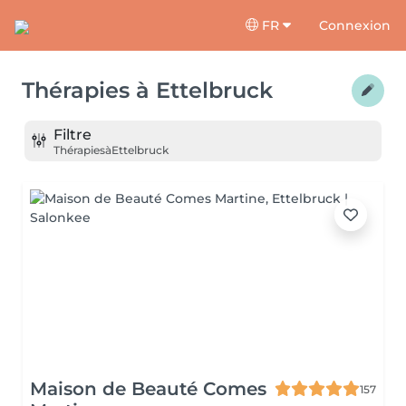
FR
Connexion
Thérapies
à
Ettelbruck
Filtre
Thérapies
à
Ettelbruck
Maison de Beauté Comes
157