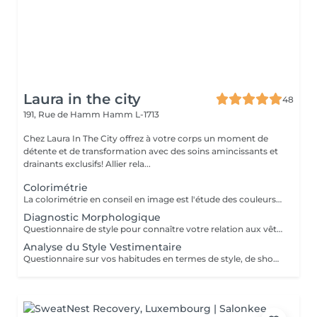
Laura in the city
48
191, Rue de Hamm
Hamm L-1713
Chez Laura In The City offrez à votre corps un moment de
détente et de transformation avec des soins amincissants et
drainants exclusifs! Allier rela...
Colorimétrie
La colorimétrie en conseil en image est l'étude des couleurs qui subliment un individu en fonction de son teint, de ses yeux et de ses cheveux naturels. Elle utilise des techniques comme le draping (essayage de tissus de différentes couleurs sous le visage) pour déterminer une palette personnalisée de couleurs harmonieuses. L'objectif est de permettre de choisir de manière autonome les vêtements, accessoires, coiffures et maquillage qui illuminent le visage et améliorent l'image globale. Principes clés Harmonie naturelle : Elle se base sur les couleurs naturelles de la personne, utilisées pour définir sa "saison" (printemps, été, automne, hiver). Effet sur le visage : Les couleurs qui ne sont pas en harmonie peuvent donner un air fatigué ou vieillir, tandis que les couleurs justes apportent un effet bonne mine, de l'éclat et rajeunissent. Domaine d'application : L'étude s'applique à tous les éléments qui entourent le visage : vêtements, maquillage, bijoux, lunettes, et même la couleur des cheveux. Autonomie du client : La colorimétrie vise à donner au client les connaissances pour faire ses propres choix éclairés en magasin ou au quotidien. Après avoir échangé sur vos habitudes en termes de couleurs, ensemble nous allons analyser votre colorimétrie avec un Test Révélateur d'Image. A l'aide de foulards et d'un diagnostic complet, nous allons découvrir la palette de couleurs qui met votre visage en valeur et l'illumine. Présentation des différentes harmonies de couleurs possibles à mettre en place pour atteindre votre objectif. Présentation de la symbolique des couleurs Recommandations de looks selon vos couleurs et votre objectif d'image Remise de votre nuancier de saison personnalisé Remise d'un book « couleurs et harmonies » personnalisé Remise d'une roue chromatique Remise de maquillage offert selon vos tonalités
Diagnostic Morphologique
Questionnaire de style pour connaître votre relation aux vêtements et vos habitudes vestimentaires Analyse des lignes naturelles de votre corps pour déterminer votre type de morphologie Détermination de vos atouts et de vos complexes Conseils vestimentaires et accessoires et propositions de looks en fonction de votre silhouette et de votre objectif d'image Remise d'un book « morphologie, style et conseils » personnalisé Envoi d'idées de looks personnalisés par mail
Analyse du Style Vestimentaire
Questionnaire sur vos habitudes en termes de style, de shopping et sur votre dressing actuel Identification de votre style vestimentaire qui reflète votre personnalité à l'aide d'un jeu avec des planches de style Proposition de looks en harmonie avec votre personnalité avec votre style actuel et votre style souhaité Remise d'un book de style personnalisé Envoi d'idées de looks personnalisés par mail