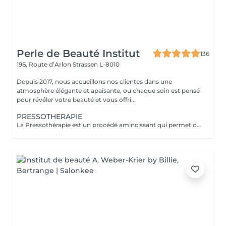
Perle de Beauté Institut
136
196, Route d’Arlon
Strassen L-8010
Depuis 2017, nous accueillons nos clientes dans une
atmosphère élégante et apaisante, ou chaque soin est pensé
pour révéler votre beauté et vous offri...
PRESSOTHERAPIE
La Pressothérapie est un procédé amincissant qui permet de traiter les problèmes de rétention d'eau, de circulation sanguine, et soulagé les jambes lourdes. Cette technique mécanique agit comme un drainage lymphatique. Nous utilisons un appareil de Pressothérapie qui opére un massage par compression et décompression. Les alvéoles des accessoires se remplissent d'air à un rythme varié et exercent des pressions multiples et douces sur les parties traitées.