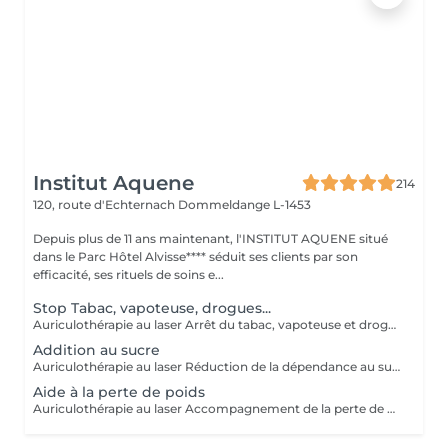
Institut Aquene
214
120, route d'Echternach
Dommeldange L-1453
Depuis plus de 11 ans maintenant, l'INSTITUT AQUENE situé
dans le Parc Hôtel Alvisse**** séduit ses clients par son
efficacité, ses rituels de soins e...
Stop Tabac, vapoteuse, drogues...
Auriculothérapie au laser Arrêt du tabac, vapoteuse et drogues L'auriculothérapie au laser est une méthode douce et non invasive qui utilise la stimulation de points précis de l'oreille pour aider à réduire les dépendances. Cette technique agit sur les zones réflexes liées au stress, au manque et au système de récompense, afin d'accompagner l'organisme dans le processus de sevrage. Le laser utilisé est indolore et sans aiguilles. La séance consiste à stimuler plusieurs points auriculaires spécifiques afin d'aider à : - diminuer l'envie de fumer ou de vapoter - réduire les symptômes de manque - apaiser le stress et l'irritabilité liés au sevrage - soutenir la motivation dans l'arrêt des substances Cette méthode peut être utilisée pour accompagner l'arrêt : - du tabac - de la vapoteuse (e-cigarette) - de certaines dépendances aux substances
Addition au sucre
Auriculothérapie au laser Réduction de la dépendance au sucre L'auriculothérapie au laser est une méthode douce et non invasive qui consiste à stimuler des points précis de l'oreille afin d'aider à réguler certaines compulsions alimentaires, notamment l'attirance excessive pour le sucre. Cette technique agit sur les zones réflexes liées aux envies, au stress et au système de récompense, souvent impliqués dans les envies de sucre et les grignotages. La stimulation est réalisée à l'aide d'un laser doux, sans aiguilles et totalement indolore. La séance vise à aider à : - diminuer les envies de sucre - réduire les grignotages et compulsions sucrées - réguler l'appétit - mieux gérer le stress et les envies émotionnelles - retrouver un rapport plus équilibré à l'alimentation
Aide à la perte de poids
Auriculothérapie au laser Accompagnement de la perte de poids L'auriculothérapie au laser est une méthode douce et non invasive qui consiste à stimuler des points spécifiques de l'oreille afin d'aider à réguler l'appétit et les comportements alimentaires. Cette technique agit sur les zones réflexes liées à la faim, à la satiété, au stress et aux compulsions alimentaires. Elle peut ainsi accompagner une démarche de perte de poids en aidant à mieux contrôler les envies de manger et les grignotages. La stimulation est réalisée à l'aide d'un laser doux, indolore et sans aiguilles. La séance vise à aider à : - diminuer l'appétit excessif - réduire les grignotages et compulsions alimentaires - limiter les envies de sucre - améliorer la sensation de satiété - mieux gérer le stress et l'alimentation émotionnelle