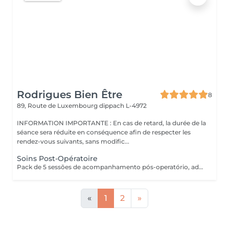
Rodrigues Bien Être
8
89, Route de Luxembourg
dippach L-4972
INFORMATION IMPORTANTE : En cas de retard, la durée de la
séance sera réduite en conséquence afin de respecter les
rendez-vous suivants, sans modific...
Soins Post-Opératoire
Pack de 5 sessões de acompanhamento pós-operatório, adaptadas às necessidades da recuperação. As sessões devem ser realizadas com um intervalo mínimo de 2 dias entre cada uma, para respeitar o processo de cicatrização e otimizar os resultados.
«
1
2
»