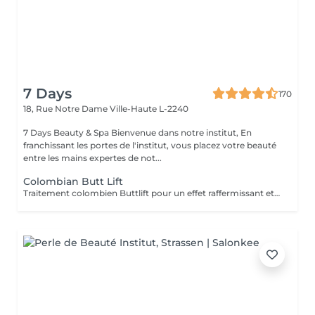
7 Days
170
18, Rue Notre Dame
Ville-Haute L-2240
7 Days Beauty & Spa Bienvenue dans notre institut, En
franchissant les portes de l'institut, vous placez votre beauté
entre les mains expertes de not...
Colombian Butt Lift
Traitement colombien Buttlift pour un effet raffermissant et volumateur immédiat, donnant un effet ballon à lés fasses. Traitement comprenant massage, aspiration vacuum et massage post-traitement. Avec la possibilité de combiner des crèmes pour un effet plus durable.