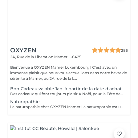
OXYZEN
285
2A, Rue de la Liberation
Mamer L-8425
Bienvenue à OXYZEN Mamer Luxembourg ! C'est avec un
immense plaisir que nous vous accueillons dans notre havre de
sérénité à Mamer, au 2A rue de la L...
Bon Cadeau valable 1an, à partir de la date d'achat
Des cadeaux qui font toujours plaisir À Noël, pour la Fête des Mères, des Pères, des Grands-Mères, la Saint-Valentin, un anniversaire ou simplement pour faire plaisir : les bons cadeaux OXYZEN sont l'attention idéale. Offrez à vos proches une véritable expérience de bien-être inoubliable. * Vous pouvez acheter vos bons cadeaux directement en ligne sur Salonkee, de façon simple et sécurisée. * Vous pouvez également les commander via notre site internet : https://www.oxyzen.lu Sur notre site, vous avez la possibilité de recevoir un bon cadeau personnalisé, prêt à être imprimé, utilisable immédiatement. Nos bons cadeaux sont valides 1 an à compter de leur date d'achat. Ils peuvent être envoyés par courrier à l'adresse de votre choix ou reçus par mail immédiatement après validation de votre achat . Et si vous préférez le contact direct, il est aussi possible de venir les récupérer en mains propres sur rendez-vous.
Naturopathie
La naturopathie chez OXYZEN Mamer La naturopathie est une approche naturelle et personnalisée qui aide votre corps à retrouver équilibre et vitalité. Chez OXYZEN, nous mettons l'accent sur l'essentiel : la digestion. Une bonne digestion, c'est moins de ballonnements, plus d'énergie, un meilleur sommeil et des défenses renforcées. Pour cela, nous vous guidons notamment sur les bonnes associations alimentaires, afin de faciliter le travail digestif et d'éviter les inconforts. Chaque séance est un moment d'écoute et de conseils pratiques adaptés à votre rythme : hygiène alimentaire, sommeil, gestion du stress, plantes et solutions naturelles. Pas de frustration : l'idée est d'avancer étape par étape, pour des changements durables. Prenez rendez-vous dès aujourd'hui et découvrez comment améliorer votre bien-être en commençant par votre système digestif. Avertissement : Nos soins sont dédiés au bien-être et à la relaxation. Ils ne remplacent pas un suivi médical et ne relèvent pas de la kinésithérapie.