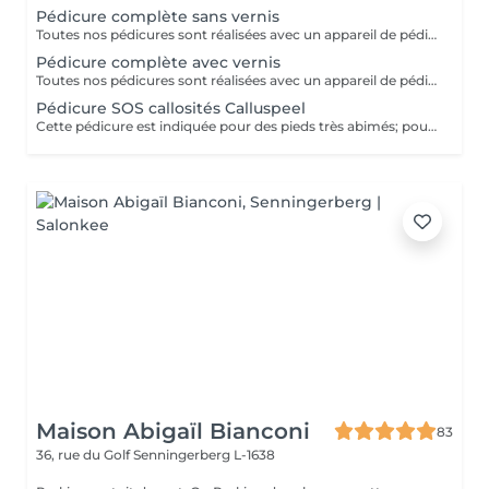
Pédicure complète sans vernis
Toutes nos pédicures sont réalisées avec un appareil de pédicure médical à jet d'eau. Cette prestation inclut: limage, travail du pourtour de l'ongle, travail des callosités,rape, sérum sur ongles, crème. . Si mycose ou autre affection, le soin ne pourra pas être réalisé.
Pédicure complète avec vernis
Toutes nos pédicures sont réalisées avec un appareil de pédicure médical à jet d'eau. Cette prestation inclut: limage, travail du pourtour de l'ongle, travail des callosités,rape, sérum sur ongles, crème + vernis ci-dessous. Si vous avez déjà du vernis-semi permanent vous devez rajouter l'option 'dépose'. Si mycose ou autre affection, le soin ne pourra pas être réalisé.
Pédicure SOS callosités Calluspeel
Cette pédicure est indiquée pour des pieds très abimés; pour les callosités nous utilisons la technique CALLUSPEELING de la prestigieuse marque suisse Mavex. Toutes nos pédicures sont réalisées avec un appareil de pédicure médical. Cette prestation inclut:: limage, travail du pourtour de l'ongle, travail des callosités, sérum sur ongles, crème. Si vous avez déjà un vernis-permanent vous devez rajouter l'option 'dépose' Si mycose ou autre affection, le soin ne pourra pas être réalisé
Maison Abigaïl Bianconi
83
36, rue du Golf
Senningerberg L-1638