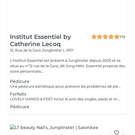
Institut Essentiel by
179
Catherine Lecoq
12, Rue de la Gare
Junglinster L-6117
L'Institut Essentiel est présent à Junglinster depuis 2005 et se
situe au n°12 rue de la Gare, dit Jong Mëtt. Essentiel propose des
soins personnalis...
Pédicure
Une pédicure esthétique pour prévenir les problèmes de pieds et d'ongles. Soin complet de la peau et des ongles.
Forfaits
LOVELY HANDS & FEET inclut le soin des ongles, pieds et mains, le retrait et soin des callosités, un gommage, un masque à la paraffine et une finition hydratante. La pose vernis base ou couleur est incluse. L'ESSENTIEL inclut le soin des ongles, pieds et mains personnalisé, suivant les besoins individuels.
Pédicure