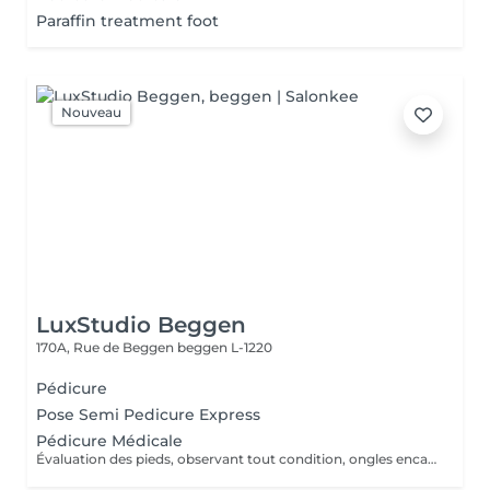
Paraffin treatment foot
Nouveau
LuxStudio Beggen
170A, Rue de Beggen
beggen L-1220
Pédicure
Pose Semi Pedicure Express
Pédicure Médicale
Évaluation des pieds, observant tout condition, ongles encarnes, cour, callosités ! En cas de infections, champignons, micose ou les problèmes cotanés, recomandez une visite chez le podologue si necessaire. Desinfection des Pieds avec solution antiseptique. Retrait du Vernis Précédent avec un dissolvant pour nettoyer complètement les ongles des pieds. Coupez, desencarnes et Modelez les ongles avec une pance et lime, Pousses les Cuticules avec batone pour repousser doucement vers l'arrière et coupez les excès, Coupez avec bisturi les callosites si necessaire Traitement avec une rape pour eliminer les cellules mortes et les callosites, sans besoin d'immersion dans l'eau. Application d'un gommage supplementaire si necessaire. Hydratation Intense avec crème et les cuticules pour maintenir la peau douce, Appliquez une base transparent pour protéger les ongles. Attendez suffisamment de tempos pour sèc