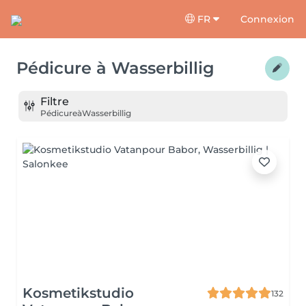
FR
Connexion
Pédicure
à
Wasserbillig
Filtre
Pédicure
à
Wasserbillig
Kosmetikstudio
132