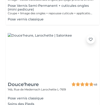
Pose Vernis Semi-Permanent + cuticules ongles
(mini pedicure)
Coupe + limage des ongles + repousse cuticule + application vernis semi-permanent ( contrairement à la pédicure complète on ne travaille pas les peaux ni les talons des pieds)
Pose vernis classique
Douce'heure
48
14b, Rue de Medernach
Larochette L-7619
Pose vernis classique
Soins des Pieds