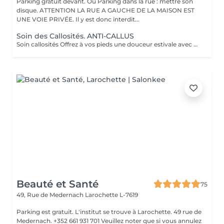
Parking gratuit devant. Ou Parking dans la rue : mettre son
disque. ATTENTION LA RUE A GAUCHE DE LA MAISON EST
UNE VOIE PRIVÉE. Il y est donc interdit...
Soin des Callosités. ANTI-CALLUS
Soin callosités Offrez à vos pieds une douceur estivale avec notre soin anti-callosités. En 30 minutes, nous éliminons les zones rugueuses grâce à une soin professionnel ultra-efficace. Résultat : des pieds lisses, doux et prêts à se dévoiler dans vos sandales préférées. Parfait avant les beaux jours ! Attention, il ne s'agit pas d'une pédicure : nous ne nous occupons ni des ongles, ni de la pose de vernis.
Beauté et Santé
75
49, Rue de Medernach
Larochette L-7619
Parking est gratuit. L'institut se trouve à Larochette. 49 rue de
Medernach. +352 661 931 701 Veuillez noter que si vous annulez