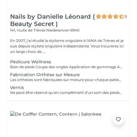
Nails by Danielle Léonard (
11
Beauty Secret )
141, route de Trèves
Niederanven 6940
En 2007, j'ai étudié la stylisme ongulaire à l'ANA de Trèves et je
suis depuis styliste ongulaire indépendante. Vous trouverez ici
un large choix de ...
Pédicure Wellness
Bain de pieds Coupe des ongles Application de gommage Application de masque avec temps de pose Massage pieds et jambes Creme
Fabrication Orthèse sur Mesure
Les orthèses sont fabriquées sur mesure pour chaque patient. Fabrication à partir de 35 euros
Vernis
Ne peut être réservé qu'en complément d'un soin des pieds ou d'une manucure. NON réservable individuellement