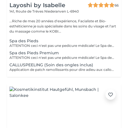
Layoshi by Isabelle
66
141, Route de Trèves
Niederanven L-6940
...Riche de mes 20 années d'expérience, Facialiste et Bio-
esthéticienne je suis spécialisée dans les soins du visage et l'art
du massage comme le KOBI...
Spa des Pieds
ATTENTION ceci n'est pas une pedicure médicale! Le Spa des pieds est un soin des pieds : - bain des pieds au sel, - coupe et limage des ongles, - pousse et coupe des cuticules, - rapage des talons à la spatule, - un gommage et l'application d'une crème nourrissante.
Spa des Pieds Premium
ATTENTION ceci n'est pas une pédicure médicale! Le Spa des pieds est un soin des pieds avec: - bain des pieds au sel, - coupe et limage des ongles, - pousse et coupe des cuticules, - rapage des talons à la spatule, - un gommage, - la pose d'un masque/chausson et un massage des pieds.
CALLUSPEELING (Soin des ongles inclus)
Application de patch ramollissants pour dire adieu aux callosités + mini pédicure. Attention ceci n'est pas une pédicure médicale