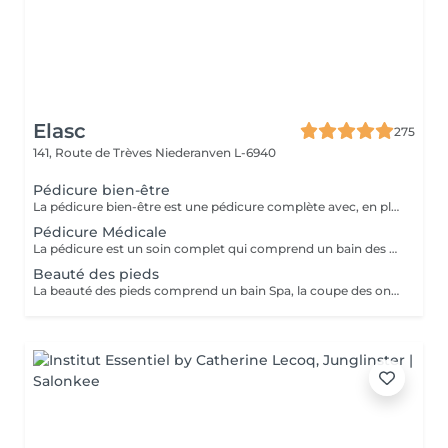
Elasc
275
141, Route de Trèves
Niederanven L-6940
Pédicure bien-être
La pédicure bien-être est une pédicure complète avec, en plus, un gommage et une pause de masque.
Pédicure Médicale
La pédicure est un soin complet qui comprend un bain des pieds Spa, la coupe et le limage des ongles, la pousse et la coupe des cuticules, le traitement des ongles incarnés ainsi que celui des callosités et/ou des cors au credo, au bistouri, à la râpe et à la fraiseuse.
Beauté des pieds
La beauté des pieds comprend un bain Spa, la coupe des ongles, la pousse et la coupe des cuticules ainsi que le traitement des callosités à la râpe et à la fraiseuse.