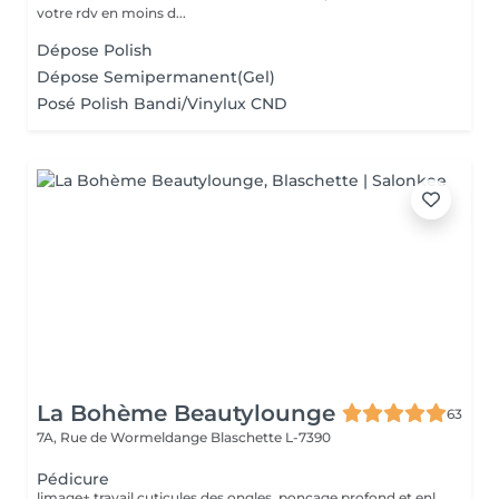
votre rdv en moins d...
Dépose Polish
Dépose Semipermanent(Gel)
Posé Polish Bandi/Vinylux CND
La Bohème Beautylounge
63
7A, Rue de Wormeldange
Blaschette L-7390
Pédicure
limage+ travail cuticules des ongles, ponçage profond et enlèvement des peaux mortes des pieds + peeling