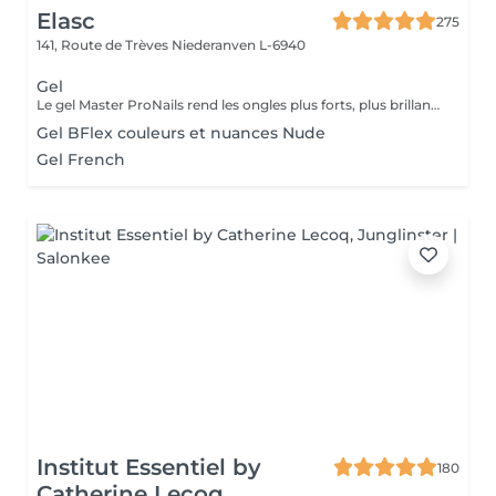
Elasc
275
141, Route de Trèves
Niederanven L-6940
Gel
Le gel Master ProNails rend les ongles plus forts, plus brillants et plus résistants. Il s'applique en couches très fines et a une tenue d'environ 3 semaines. Si les ongles sont courts ou rongés, il suffit de les rallonger avec la technique du chablon.
Gel BFlex couleurs et nuances Nude
Gel French
Institut Essentiel by
180
Catherine Lecoq