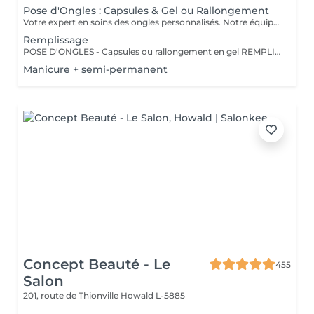
Pose d'Ongles : Capsules & Gel ou Rallongement
Votre expert en soins des ongles personnalisés. Notre équipe de prothésistes ongulaires diplômées vous offre une gamme complète de services pour des ongles magnifiques et durables. Expertise et Professionnalisme : Prothésistes qualifiées et expérimentées : o Isabel o Francesca o Fatima o Deborah o Patricia o Mirza Des produits de haute qualité, aux couleurs variées pour des résultats éclatants et durables. Garantie de beauté et santé de vos ongles. Services adaptés à vos goûts et votre personnalité Capsules pour allonger rapidement vos ongles. Rallongement en Gel : Pour un résultat naturel et durable. Remplissage toute les 3 a 4 semaines pour comble la repousse et préserve l'intégrité de la pose initiale. Manucure Soins et esthétisme pour des ongles en pleine santé et élégants. Nos Techniques Manucure Combinée : Soins complets et embellissement. Vernis Semi-Permanent : Couleur durable sans pose de gel. Chablon ou Capsules : Pose traditionnelle ou look naturel.
Remplissage
POSE D'ONGLES - Capsules ou rallongement en gel REMPLISSAGE MANUCURE Nos prothésistes ongulaire diplômée vous accueille dans notre espace d'esthétique des soins des ongles personnalisés. Nos maîtrisons des méthodes qui sauront vous permettre de garder de beaux ongles durablement avec le stylise en fonction de vos goûts et de votre personnalité : manucure combinée, pose de vernis semi-permanent, remplissage, pose complète au chablon ou capsules. Nos produits à la pointe des tendances, de haute qualité, des couleurs dotées d'une pigmentation multiples.
Manicure + semi-permanent
Concept Beauté - Le
455
Salon
201, route de Thionville
Howald L-5885