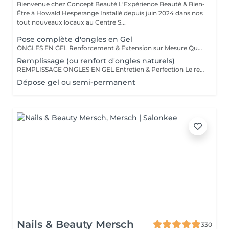
Bienvenue chez Concept Beauté L'Expérience Beauté & Bien-
Être à Howald Hesperange Installé depuis juin 2024 dans nos
tout nouveaux locaux au Centre S...
Pose complète d'ongles en Gel
ONGLES EN GEL Renforcement & Extension sur Mesure Que vous souhaitiez allonger, renforcer ou corriger vos ongles, la technique du gel ProNails permet d'obtenir des ongles impeccables, résistants et naturels. Pourquoi choisir les ongles en gel ? Adapté aux ongles fragiles ou cassants Permet d'obtenir une longueur et une forme personnalisées Finition naturelle ou sophistiquée selon vos envies Remplissage conseillé toutes les 3 à 4 semaines Possibilité de French manucure, effet babyboomer ou nail art selon vos envies !
Remplissage (ou renfort d'ongles naturels)
REMPLISSAGE ONGLES EN GEL Entretien & Perfection Le remplissage des ongles en gel est une étape essentielle pour préserver la beauté et la tenue de votre pose. Avec la repousse naturelle de l'ongle, un entretien régulier permet de redonner à vos ongles un aspect parfait, sans avoir à refaire une pose complète. Pourquoi faire un remplissage ? Redonne un aspect uniforme et impeccable Préserve la solidité et la durabilité de votre pose en gel Évite les décollements et renforce la structure de l'ongle Possibilité de changer la couleur ou d'ajouter une nouvelle décoration Fréquence conseillée : toutes les 3 à 4 semaines pour un résultat toujours soigné et harmonieux. Profitez-en pour opter pour une nouvelle teinte, un effet babyboomer ou un nail art unique !
Dépose gel ou semi-permanent
Nails & Beauty Mersch
330