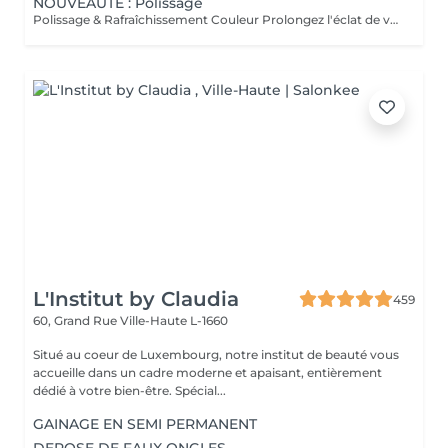
NOUVEAUTÉ : Polissage
Polissage & Rafraîchissement Couleur Prolongez l'éclat de votre pose en toute simplicité. Après une pose complète ou un remplissage, profitez de ce service rapide qui permet de rafraîchir vos ongles sans recommencer une prestation complète. Nous préparons délicatement la surface existante, lissons la repousse et appliquons la couleur de votre choix pour un effet propre et soigné. Idéal entre deux remplissages, ce rendez-vous express vous offre des ongles impeccables et la liberté de changer de teinte selon vos envies.
L'Institut by Claudia
459
60, Grand Rue
Ville-Haute L-1660
Situé au coeur de Luxembourg, notre institut de beauté vous
accueille dans un cadre moderne et apaisant, entièrement
dédié à votre bien-être. Spécial...
GAINAGE EN SEMI PERMANENT