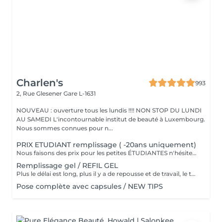
Charlen's
993
2, Rue Glesener
Gare L-1631
NOUVEAU : ouverture tous les lundis !!!! NON STOP DU LUNDI
AU SAMEDI L'incontournable institut de beauté à Luxembourg.
Nous sommes connues pour n...
PRIX ETUDIANT remplissage ( -20ans uniquement)
Nous faisons des prix pour les petites ÉTUDIANTES n'hésitez pas a passer
Remplissage gel / REFIL GEL
Plus le délai est long, plus il y a de repousse et de travail, le tarif s'adapte donc au temps écoulé depuis votre dernier rendez-vous. Merci de choisir le remplissage adapté
Pose complète avec capsules / NEW TIPS