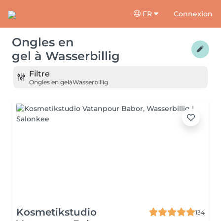
FR
Connexion
Ongles en
gel
à
Wasserbillig
Filtre
Ongles en gel
à
Wasserbillig
Kosmetikstudio
134