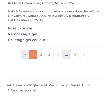
Route de Colmar-Berg (Topaze)
Mersch L-7525
Nails & Beauty est un institut, partenaire des salons de coiffure
NM Coiffure . Depuis 2006, Nails & Beauty a inaugurée 4
instituts situés au 25c Bd. ...
Pose capsules
Remplissage gel
Polissage gel couleur
«
1
2
3
4
...
8
»
Salonkee
Onglerie et Pédicure
Wasserbillig
Ongles en gel