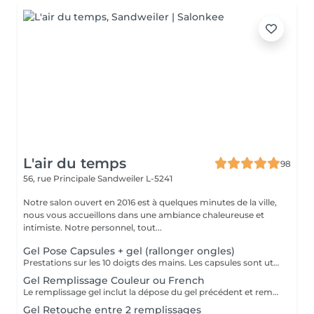
L'air du temps
98
56, rue Principale
Sandweiler L-5241
Notre salon ouvert en 2016 est à quelques minutes de la ville,
nous vous accueillons dans une ambiance chaleureuse et
intimiste. Notre personnel, tout...
Gel Pose Capsules + gel (rallonger ongles)
Prestations sur les 10 doigts des mains. Les capsules sont utilisées quand on souhaite rallonger ses ongles. Nous travaillons avec la marque prestigieuse Alessandro (Germany) pour la base en gel. .
Gel Remplissage Couleur ou French
Le remplissage gel inclut la dépose du gel précédent et remplir à nouveau avec du gel. Le remplissage se fait entre 3-4 semaines approx. Au delà le coût peut être plus élevé en fonction du temps supplémentaire Nous travaillons avec la marque prestigieuse Alessandro (Germany) pour la base en gel
Gel Retouche entre 2 remplissages