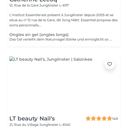
12, Rue de la Gare
Junglinster L-6117
L'Institut Essentiel est présent à Junglinster depuis 2005 et se
situe au n°12 rue de la Gare, dit Jong Mëtt. Essentiel propose des
soins personnalis...
Ongles en gel (ongles longs)
Das Gel verleiht dem Naturnagel Stärke und ermöglicht so Form und Länge nach Wunsch anzupassen. Da es sehr stark ist, eignet sich das Gel für Verlängerungen von sehr kurzen Nägel. Diese kann durch Kapseln oder direkt auf Papierformen modeliert werden. Spitz, echkig, oval, fasst jede Form ist möglich! Das Gel soll nach maximal 5 Wochen erneut werden. Es kann auch schnell und ohne den Naturnagel zu schaden komplett wieder entfernt werden.
LT beauty Nail's
149
21, Rue du Village
Junglinster L-6140