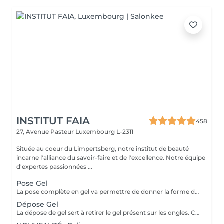
INSTITUT FAIA
458
27, Avenue Pasteur
Luxembourg L-2311
Située au coeur du Limpertsberg, notre institut de beauté
incarne l'alliance du savoir-faire et de l'excellence. Notre équipe
d'expertes passionnées ...
Pose Gel
La pose complète en gel va permettre de donner la forme désirée en rallongeant (ou pas) les ongles (préalablement préparés) soit par la technique du chablon (rallongement au gel) soit par les capsules. Ensuite vient la pose du gel qui sera façonné et enfin la pose de la couleur ou de la French.
Dépose Gel
La dépose de gel sert à retirer le gel présent sur les ongles. Cette prestation comprend uniquement le ponçage du gel et le raccourcissement des ongles.