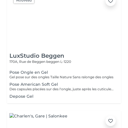
Nouveau
LuxStudio Beggen
170A, Rue de Beggen
beggen L-1220
Pose Ongle en Gel
Gel pose sur des ongles Taille Nature Sans ralonge des ongles
Pose American Soft Gel
Des capsules placées sur des l'ongle, juste après les cuticules. Ces capsules forment à elles seules la courbure et la longueur de l'ongle. Le premier avantage notable est donc que les ongles artificiels utilisés dans le nail art américain n'ont pas besoin d'être façonnés. Dure +- 2 a 3 sem Cápsulas de gel colocadas em toda a unha, logo após as cutículas. Essas cápsulas formam sozinhas a curvatura e a extensão da unha. Portanto, a primeira vantagem notável é que as unhas artificiais usadas na arte americana de unhas não precisam ser modeladas.
Depose Gel