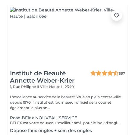
Institut de Beauté
597
Annette Weber-Krier
1, Rue Philippe II
Ville-Haute L-2340
L'excellence au service de la beauté! Situé en plein centre-ville
depuis 1970, l'institut est fournisseur officiel de la cour et
également le plus an...
Pose BFlex NOUVEAU SERVICE
BFLEX est votre nouveau "meilleur ami" pour le look d'ongles courts et naturels que tous les clients recherchent ! Il s'agit d'une Babymanucure avec la pose d'un gel intelligent 4-en-1 avec lequel vous avez : Base-Construction-Teinte-Finition ! I C'est une prestation inédite et tendance !
Dépose faux ongles + soin des ongles