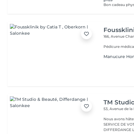
Foussklin
166, Avenue Char
Pédicure médica
Manucure H
TM Studi
53, Avenue de la
Nous avons hâte de vous accu
SERVICE DE VO
D