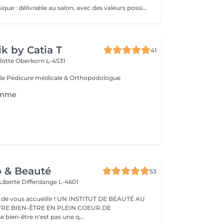
Bon cadeau physique : délivrable au salon, avec des valeurs possibles de 80€, 100€ ou plus de 100€. Bon cadeau électronique : délivrable par email, avec une valeur à choisir librement, à acheter directement sur ce site internet. Nos bons cadeaux sont valables sur tous nos services et peuvent être utilisés en plusieurs fois.
ik by Catia T
41
lotte
Oberkorn L-4531
le Pédicure médicale & Orthopodologue
omme
o & Beauté
53
 Liberté
Differdange L-4601
eillir ! UN INSTITUT DE BEAUTÉ AU
TRE BIEN-ÊTRE EN PLEIN COEUR DE
IFFERDANGE Le bien-être n'est pas une q...