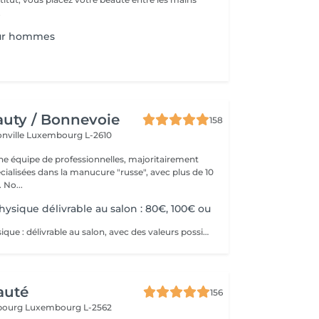
.
ur hommes
uty / Bonnevoie
158
onville
Luxembourg L-2610
 équipe de professionnelles, majoritairement
cialisées dans la manucure "russe", avec plus de 10
ans d'expérience. No...
ysique délivrable au salon : 80€, 100€ ou
Bon cadeau physique : délivrable au salon, avec des valeurs possibles de 80€, 100€ ou plus de 100€. Bon cadeau électronique : délivrable par email, avec une valeur à choisir librement, à acheter directement sur ce site internet. Nos bons cadeaux sont valables sur tous nos services et peuvent être utilisés en plusieurs fois.
auté
156
sbourg
Luxembourg L-2562