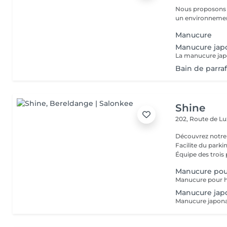
Nous proposons 
un environnement
Manucure
Manucure jap
Bain de parra
Shine
202, Route de 
Découvrez notre
Facilite du park
Équipe des trois 
Manucure po
Manucure jap