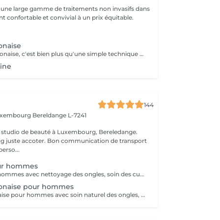
une large gamme de traitements non invasifs dans
 confortable et convivial à un prix équitable.
onaise
La manucure japonaise, c'est bien plus qu'une simple technique de soin des ongles. Le but, c'est vraiment de redonner de l'éclat et de la vitalité aux ongles. Des ingrédients naturels sont utilisés pour chouchouter les ongles et mettre en valeur leur beauté innée : - on nourrit et on renforce les ongles avec des produits comme la cire d'abeille, le lait de riz et le soja. - on utilise des outils spécifiques et des techniques toutes douces, comme un polissage délicat et l'application de pâtes riches en nutriments.
fine
144
Luxembourg
Bereldange L-7241
 studio de beauté à Luxembourg, Bereledange.
ing juste accoter. Bon communication de transport
perso...
ur hommes
Manucure pour hommes avec nettoyage des ongles, soin des cuticules, mise en forme et hydratation des mains. Idéal pour des mains propres, soignées et naturelles.
onaise pour hommes
Manucure japonaise pour hommes avec soin naturel des ongles, polissage avec pâte minérale et poudre nutritive. Renforce les ongles, donne une brillance naturelle et un aspect soigné sans vernis.