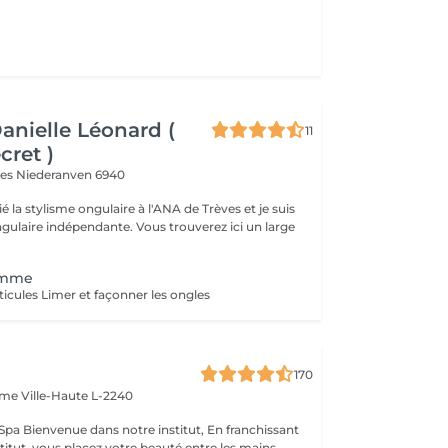
Danielle Léonard (
11
cret )
ves
Niederanven 6940
ié la stylisme ongulaire à l'ANA de Trèves et je suis
dépendante. Vous trouverez ici un large
omme
ticules Limer et façonner les ongles
170
Dame
Ville-Haute L-2240
 franchissant
nstitut, vous placez votre beauté entre les mains