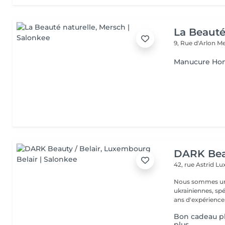
La Beauté
9, Rue d'Arlon
Me
Manucure H
DARK Beau
42, rue Astrid
Lu
Nous sommes une
ukrainiennes, spé
Bon cadeau ph
plus