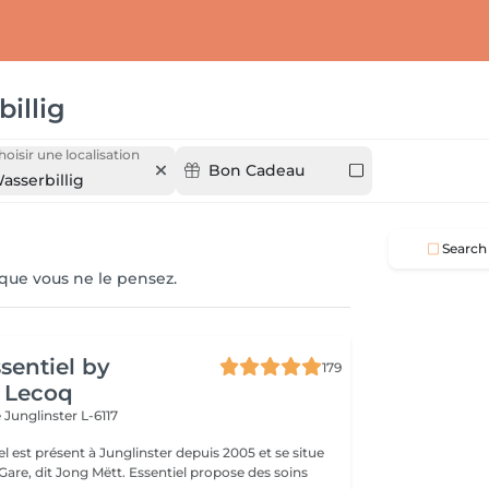
illig
hoisir une localisation
Bon Cadeau
asserbillig
Search
 que vous ne le pensez.
ssentiel by
179
 Lecoq
e
Junglinster L-6117
iel est présent à Junglinster depuis 2005 et se situe
ng Mëtt. Essentiel propose des soins