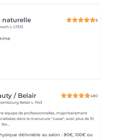
 naturelle
6
rsch L-L7513
omme
ty / Belair
480
xembourg Belair L-1143
 équipe de professionnelles, majoritairement
cialisées dans la manucure "russe", avec plus de 10
ans d'expérience. No...
ysique délivrable au salon : 80€, 100€ ou