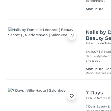
personnalis...
Manucure
Nails by 
Beauty Se
141, route de Trè
En 2007, j'ai étud
depuis styliste ongulaire in
choix de ...
Manucure H
Repousser les cu
7 Days
18, Rue Notre 
7 Days Beauty & Spa Bienvenue dans notre institut, En
les portes de l'i