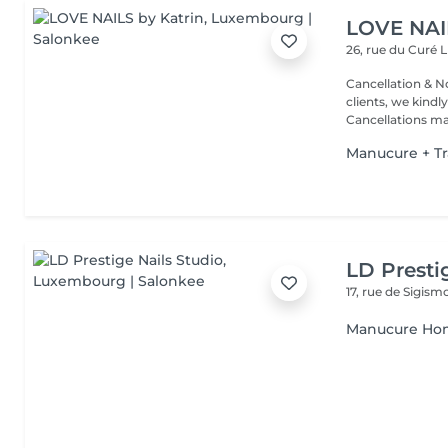
LOVE NAI
26, rue du Curé
L
Cancellation & No
clients, we kindly
Cancellations ma.
Manucure + T
LD Presti
17, rue de Sigis
Manucure H