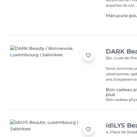
expertes de not..
Manucure po
DARK Bea
154, route de Thi
Nous sommes une
ukrainiennes, spé
Bon cadeau ph
plus
idiLYS Be
4, Place de Stra