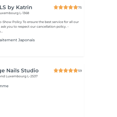
LS by Katrin
75
uxembourg L-1368
-Show Policy To ensure the best service for all our
 ask you to respect our cancellation policy. -
..
raitement Japonais
ge Nails Studio
59
mond
Luxembourg L-2537
omme