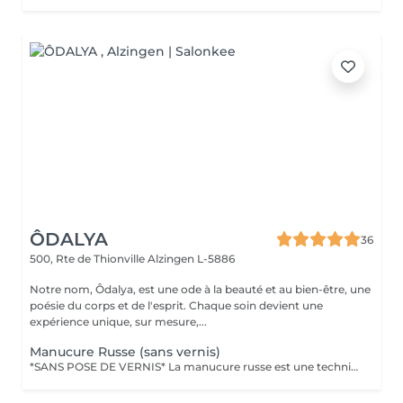
ÔDALYA
36
500, Rte de Thionville
Alzingen L-5886
Notre nom, Ôdalya, est une ode à la beauté et au bien-être, une
poésie du corps et de l'esprit. Chaque soin devient une
expérience unique, sur mesure,...
Manucure Russe (sans vernis)
*SANS POSE DE VERNIS* La manucure russe est une technique de précision réalisée avec expertise pour sublimer le contour des ongles. Ce soin approfondi des cuticules est réalisé à l'aide d'embouts spécifiques pour une finition ultra nette. Tout notre matériel est à usage unique et/ou stérilisé pour garantir une hygiène irréprochable durant votre prestation.