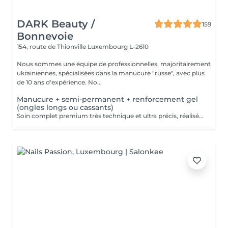
DARK Beauty /
159
Bonnevoie
154, route de Thionville
Luxembourg L-2610
Nous sommes une équipe de professionnelles, majoritairement
ukrainiennes, spécialisées dans la manucure "russe", avec plus
de 10 ans d'expérience. No...
Manucure + semi-permanent + renforcement gel
(ongles longs ou cassants)
Soin complet premium très technique et ultra précis, réalisé principalement à la ponceuse afin d'obtenir un contour d'ongle parfaitement net et une application du vernis au plus près, voire légèrement sous la cuticule. Cette technique permet de retarder visuellement la repousse d'environ 10 jours. Résultat visuel : -Ongles extrêmement soignés, contours nets, forme impeccable -Effet Instagram / photo studio : propre, précis, sans petites peaux apparentes Nous incluons un renforcement en gel, fortement conseillé pour les ongles longs, fragiles ou cassants. Une solution idéale pour des ongles impeccables et durables : -Tenue moyenne : Jusqu'à 4 semaines !!!! Contenu de la prestation 95 € : -Dépose de l'ancien vernis semi-permanent et/ou gel (si nécessaire, déjà incluse dans ce prix/service) -Préparation très minutieuse de la plaque de l'ongle -Élimination des peaux mortes -Mise en forme et limage des ongles -Traitement délicat des cuticules -Renforcement en gel -Correction de la forme de l'ongle -Application du vernis semi-permanent -Application d'huile pour cuticules et de crème pour les mains Optionnel : -Prix par ongle pour extension jusqu'à 5 ongles (réservez svp "AVEC décoration simple" dans ce cas) +3€ par ongle -Prix par ongle pour décoration jusqu'à 5 ongles (réservez svp "AVEC décoration simple" dans ce cas) +3€ par ongle -Prix pour décoration simple (French, Chrome, Baby Boomer, Cat Eyes, Stickers, Foil) 6-10 ongles -> +20€ -Prix pour décoration complexe (3D, Dessins à la mains, Stamping, French avec Chrome, Baby Boomer avec Chrome, French avec Cat Eyes) 6-10 ongles -> +30€