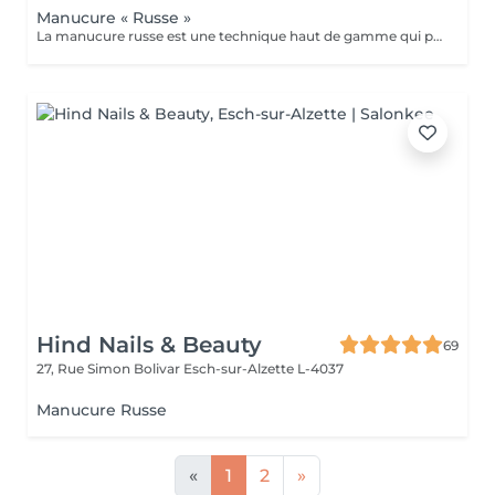
Manucure « Russe »
La manucure russe est une technique haut de gamme qui permet d'obtenir des ongles impeccables et soignés dans les moindres détails. Contrairement à la manucure classique, elle consiste à travailler minutieusement le contour de l'ongle et les cuticules à l'aide de la ponceuse et d'embouts spécifiques, pour un résultat net, élégant et longue durée. résultats: *Ongles nets et élégants *Pose de vernis plus précises et durable *Résultat soigné et longue tenue
Hind Nails & Beauty
69
27, Rue Simon Bolivar
Esch-sur-Alzette L-4037
Manucure Russe
«
1
2
»