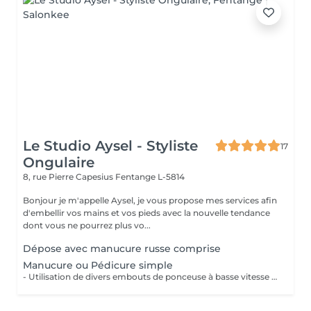
Le Studio Aysel - Styliste
17
Ongulaire
8, rue Pierre Capesius
Fentange L-5814
Bonjour je m'appelle Aysel, je vous propose mes services afin
d'embellir vos mains et vos pieds avec la nouvelle tendance
dont vous ne pourrez plus vo...
Dépose avec manucure russe comprise
Manucure ou Pédicure simple
- Utilisation de divers embouts de ponceuse à basse vitesse pour décoller, soulever et éliminer les cuticules. - Limage des ongles - Application d'une huile à cuticule et crème avec massage