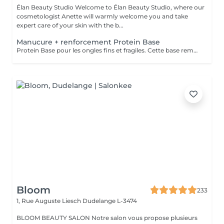
Élan Beauty Studio Welcome to Élan Beauty Studio, where our
cosmetologist Anette will warmly welcome you and take
expert care of your skin with the b...
Manucure + renforcement Protein Base
Protein Base pour les ongles fins et fragiles. Cette base remplie de protéines ravivent et renforcent vos ongles. Il protège, renforce et restaure instantanément et au long terme les ongles. Formule douce et soignante qui protège la plaque naturelle de l ongle contre les agressions extérieures et les traumatismes mécaniques.
Bloom
233
1, Rue Auguste Liesch
Dudelange L-3474
BLOOM BEAUTY SALON Notre salon vous propose plusieurs