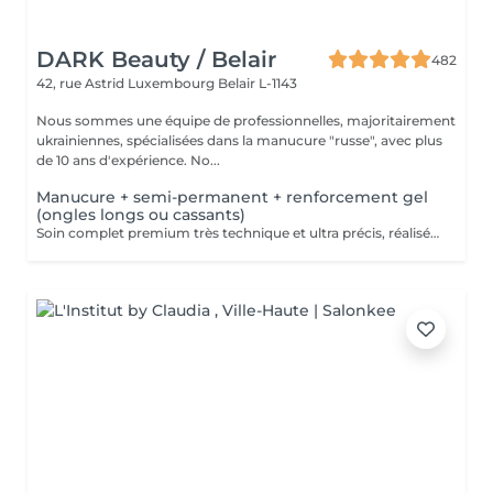
DARK Beauty / Belair
482
42, rue Astrid
Luxembourg Belair L-1143
Nous sommes une équipe de professionnelles, majoritairement
ukrainiennes, spécialisées dans la manucure "russe", avec plus
de 10 ans d'expérience. No...
Manucure + semi-permanent + renforcement gel
(ongles longs ou cassants)
Soin complet premium très technique et ultra précis, réalisé principalement à la ponceuse afin d'obtenir un contour d'ongle parfaitement net et une application du vernis au plus près, voire légèrement sous la cuticule. Cette technique permet de retarder visuellement la repousse d'environ 10 jours. Résultat visuel : -Ongles extrêmement soignés, contours nets, forme impeccable -Effet Instagram / photo studio : propre, précis, sans petites peaux apparentes Nous incluons un renforcement en gel, fortement conseillé pour les ongles longs, fragiles ou cassants. Une solution idéale pour des ongles impeccables et durables : -Tenue moyenne : Jusqu'à 4 semaines !!!! Contenu de la prestation -> 95 € : -Dépose de l'ancien vernis semi-permanent et/ou gel (si nécessaire, déjà incluse dans ce prix/service) -Préparation très minutieuse de la plaque de l'ongle -Élimination des peaux mortes -Mise en forme et limage des ongles -Traitement délicat des cuticules -Renforcement en gel -Correction de la forme naturelle des ongles (optionnel, réservez svp "AVEC décoration simple" dans ce cas) -Application du vernis semi-permanent -Application d'huile pour cuticules et de crème pour les mains Optionnel : -Prix par ongle pour extension jusqu'à 5 ongles (réservez svp "AVEC décoration simple" dans ce cas) +3€ par ongle -Prix par ongle pour décoration jusqu'à 5 ongles (réservez svp "AVEC décoration simple" dans ce cas) +3€ par ongle -Prix pour décoration simple (French, Chrome, Baby Boomer, Cat Eyes, Stickers, Foil) 6-10 ongles -> +20€ -Prix pour décoration complexe (3D, Dessins à la mains, Stamping, French avec Chrome, Baby Boomer avec Chrome, French avec Cat Eyes) 6-10 ongles -> +30€