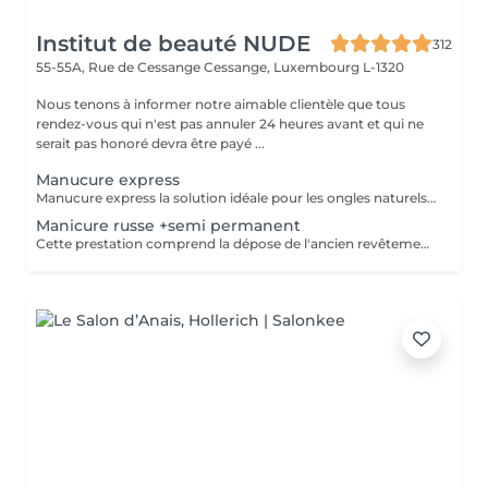
Institut de beauté NUDE
312
55-55A, Rue de Cessange
Cessange, Luxembourg L-1320
Nous tenons à informer notre aimable clientèle que tous
rendez-vous qui n'est pas annuler 24 heures avant et qui ne
serait pas honoré devra être payé ...
Manucure express
Manucure express la solution idéale pour les ongles naturels courts. Cette prestation comprend la dépose du revêtement, une préparation rapide des ongles et des cuticules, un renforcement avec une base rubber transparente et une finition avec un top camouflage. Sans modification de la forme naturelle de l'ongle : nous conservons votre forme habituelle, ovale ou carrée.
Manicure russe +semi permanent
Cette prestation comprend la dépose de l'ancien revêtement, le soin des cuticules, le travail des contours de l'ongle, la préparation de la plaque ongulaire et l'application d'un nouveau vernis semi-permanent. Afin de conserver un résultat soigné et durable, un remplissage est recommandé toutes les 2,5 à 3 semaines.