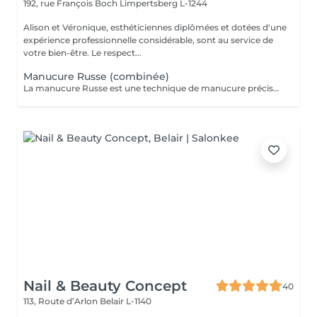
192, rue François Boch
Limpertsberg L-1244
Alison et Véronique, esthéticiennes diplômées et dotées d'une
expérience professionnelle considérable, sont au service de
votre bien-être. Le respect...
Manucure Russe (combinée)
La manucure Russe est une technique de manucure précise réalisée à l'aide d'embouts adaptés pour nettoyer en profondeur les cuticules et le contour des ongles. Elle permet un rendu ultra net, propre et une finition impeccable. Idéale avant une pose de vernis semi-permanent ou gel.
Nail & Beauty Concept
40
113, Route d’Arlon
Belair L-1140