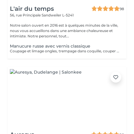
L'air du temps
98
56, rue Principale
Sandweiler L-5241
Notre salon ouvert en 2016 est à quelques minutes de la ville,
nous vous accueillons dans une ambiance chaleureuse et
intimiste. Notre personnel, tout...
Manucure russe avec vernis classique
Coupage et limage ongles, trempage dans coquille, couper cuticule avec pince à envie, bloc ponce, sérum, crème. Prévoir plus de temps au salon jusqu'à séchage complet du vernis. La manucure russe vous offrira un rendu absolument parfait. Votre cuticule sera repoussée de manière maximale. La manucure russe convient à tous types d'ongles, même les plus abîmés, car elle va permettre de préparer et renforcer l'ongle et également de l'allonger en repoussant plus haut les cuticules.