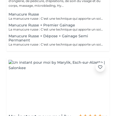
d'onglerie, de pédicure, d'épilations, de soin du visage et du
corps, massage, microblading, Hy...
Manucure Russe
La manucure russe : C'est une technique qui apporte un soin complet de l'ongle naturel et des cuticules. Grâce à la manucure russe l'ongle est entièrement nettoyé des peaux et cuticules collés, ce qui apporte un rendu net et durable.
Manucure Russe + Premier Gainage
La manucure russe : C'est une technique qui apporte un soin complet de l'ongle naturel et des cuticules. Grâce à la manucure russe le semi permanent est posé sous la cuticule ce qui permet une repousse invisible de 7 à 12 jours. Cette prestation comprend la manucure russe complète ainsi que la pose renforcée au semi permanent (aucune dépose ne sera faite)
Manucure Russe + Dépose + Gainage Semi
Permanent
La manucure russe : C'est une technique qui apporte un soin complet de l'ongle naturel et des cuticules. Grâce à la manucure russe le semi permanent est posé sous la cuticule ce qui permet une repousse invisible de 7 à 12 jours. Cette prestation comprend la dépose de votre ancienne couleur, la manucure russe complète ainsi que la pose d'un semi permanent renforcé