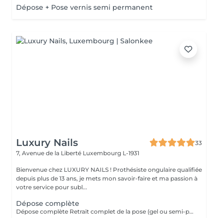
Dépose + Pose vernis semi permanent
Luxury Nails
33
7, Avenue de la Liberté
Luxembourg L-1931
Bienvenue chez LUXURY NAILS ! Prothésiste ongulaire qualifiée
depuis plus de 13 ans, je mets mon savoir-faire et ma passion à
votre service pour subl...
Dépose complète
Dépose complète Retrait complet de la pose (gel ou semi-permanent) afin de retrouver vos ongles naturels, sans repose de produit. Cette prestation n'est pas réservable en ligne. Elle est réservée uniquement aux poses réalisées par mes soins. Je n'effectue pas de dépose sur des poses réalisées par une autre prothésiste ongulaire.