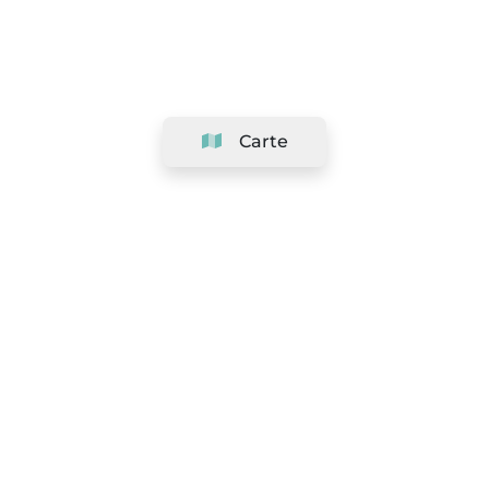
Carte
Société
Support
Équipe
&
Carrières
Référencer votre salon
Légal