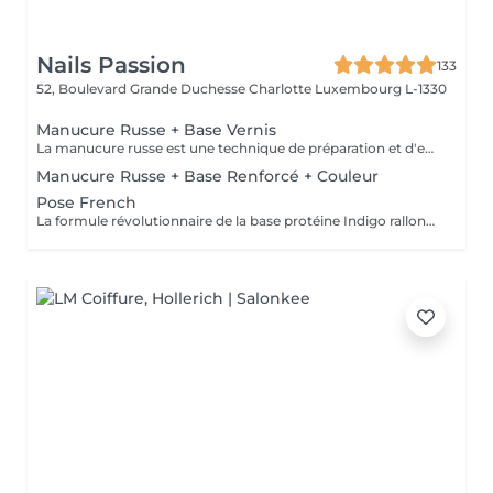
Nails Passion
133
52, Boulevard Grande Duchesse Charlotte
Luxembourg L-1330
Manucure Russe + Base Vernis
La manucure russe est une technique de préparation et d'embellissement aussi précise qu'efficace, qui consiste à arranger et sculpter délicatement le contour de l'ongle à l'aide d'outils de précision spécialisés. Esthétique mais aussi pratique, ce travail à la base de l'ongle offre un résultat lisse et net : des contours parfaitement définis, des cuticules durablement éliminées, un gain de longueur... En bref, un aspect soigné pour résultat irréprochable. La formule révolutionnaire de la base protéine Indigo rallonge les ongles, les renforcent naturellement et répare les cassures. Le résultat ? De longs ongles fortifiés qui ne se fendent pas, un véritable soin précieux.
Manucure Russe + Base Renforcé + Couleur
Pose French
La formule révolutionnaire de la base protéine Indigo rallonge les ongles, les renforcent naturellement et répare les cassures. Le résultat ? De longs ongles fortifiés qui ne se fendent pas, un véritable soin précieux.