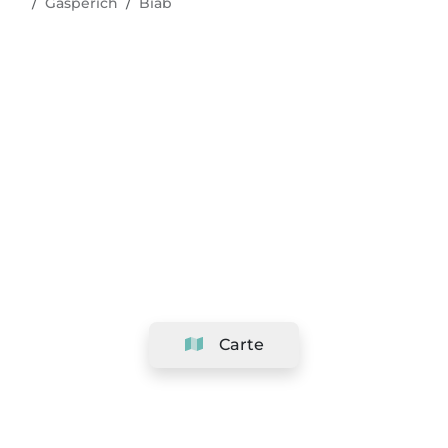
Gasperich
Biab
Carte