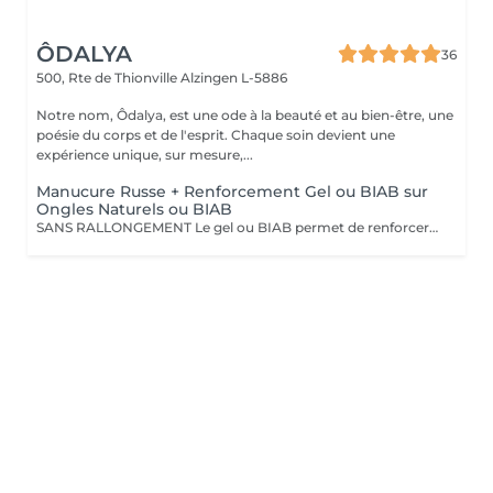
ÔDALYA
36
500, Rte de Thionville
Alzingen L-5886
Notre nom, Ôdalya, est une ode à la beauté et au bien-être, une
poésie du corps et de l'esprit. Chaque soin devient une
expérience unique, sur mesure,...
Manucure Russe + Renforcement Gel ou BIAB sur
Ongles Naturels ou BIAB
SANS RALLONGEMENT Le gel ou BIAB permet de renforcer les ongles naturels pour une tenue jusqu'à 4 semaines. Après diagnostic, nous vous conseillons sur le choix de la technique en fonction de la nature de vos ongles. Tout notre matériel est à usage unique et/ou stérilisé pour garantir une hygiène irréprochable durant votre prestation.