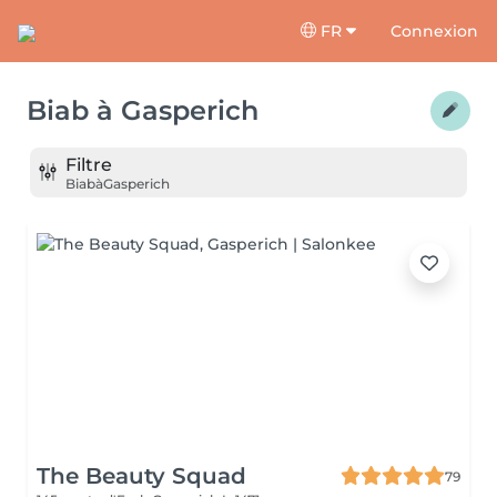
FR
Connexion
Biab
à
Gasperich
Filtre
Biab
à
Gasperich
The Beauty Squad
79