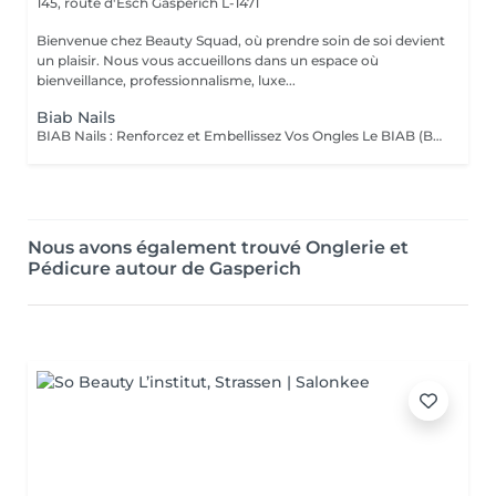
145, route d'Esch
Gasperich L-1471
Bienvenue chez Beauty Squad, où prendre soin de soi devient
un plaisir. Nous vous accueillons dans un espace où
bienveillance, professionnalisme, luxe...
Biab Nails
BIAB Nails : Renforcez et Embellissez Vos Ongles Le BIAB (Builder In A Bottle) est une base semi-permanente innovante qui renforce vos ongles naturels tout en leur apportant une finition lisse et élégante. Idéal pour les ongles fragiles ou en quête de longueur, il offre une tenue longue durée sans abîmer la plaque de l'ongle. La manucure russe et le massage des mains sont automatiquement inclus dans la prestation. Nous mettons un point d'honneur à vous offrir un environnement aux conditions d'hygiène strictes : matériel désinfecté, stérilisé, à usage unique. La base teintée, pour un résultat propre et naturelle. La couleur simple, pour un résultat élégant. Vous pouvez également vous laisser tenter par une french, de la déco' ou même laisser carte blanche à votre esthéticienne, pour plus d'exclusivité !. Tester c'est l'adopter !
Nous avons également trouvé Onglerie et
Pédicure autour de Gasperich