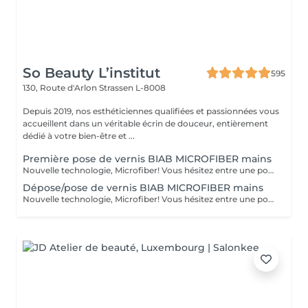
So Beauty L’institut
595
130, Route d'Arlon
Strassen L-8008
Depuis 2019, nos esthéticiennes qualifiées et passionnées vous
accueillent dans un véritable écrin de douceur, entièrement
dédié à votre bien-être et ...
Première pose de vernis BIAB MICROFIBER mains
Nouvelle technologie, Microfiber! Vous hésitez entre une pose de vernis permanent et la manucure gel ? Vos ongles sont cassants, mous, rongés et fragilisés par les poses du gel ou du semi-permanent ? Vous ne parvenez pas à garder une jolie longueur ? Contrairement au gel semi-permanent, le BIAB est dépourvu d'actifs chimiques susceptibles d'abîmer les ongles et est certifié vegan et cruelty-free. Découvrez votre nouvelle manucure chouchou: Le BIAB. Un traitement sain et efficace pour renforcer vos ongles et leur offrir une nouvelle santé! Enrichi en fibres synthétiques pour la résistance et la flexibilité, en vitamine E et calcium pour les soigner, le BIAB vous apporte une très bonne adhérence même sur les ongles difficiles. Grâce à sa couche de base extra forte et durable, le BIAB vous apportera une tenue de 3 à 4 semaines.
Dépose/pose de vernis BIAB MICROFIBER mains
Nouvelle technologie, Microfiber! Vous hésitez entre une pose de vernis permanent et la manucure gel ? Vos ongles sont cassants, mous, rongés et fragilisés par les poses du gel ou du semi-permanent ? Vous ne parvenez pas à garder une jolie longueur ? Contrairement au gel semi-permanent, le BIAB est dépourvu d'actifs chimiques susceptibles d'abîmer les ongles et est certifié vegan et cruelty-free. Découvrez votre nouvelle manucure chouchou: Le BIAB. Un traitement sain et efficace pour renforcer vos ongles et leur offrir une nouvelle santé! Enrichi en fibres synthétiques pour la résistance et la flexibilité, en vitamine E et calcium pour les soigner, le BIAB vous apporte une très bonne adhérence même sur les ongles difficiles. Grâce à sa couche de base extra forte et durable, le BIAB vous apportera une tenue de 3 à 4 semaines.