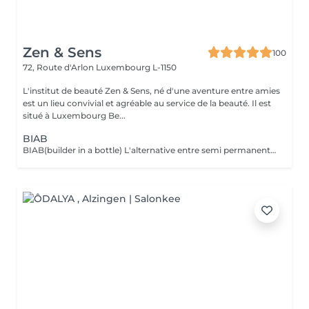
Zen & Sens
100
72, Route d'Arlon
Luxembourg L-1150
L'institut de beauté Zen & Sens, né d'une aventure entre amies
est un lieu convivial et agréable au service de la beauté. Il est
situé à Luxembourg Be...
BIAB
BIAB(builder in a bottle) L'alternative entre semi permanent et gel, le tout dans une formule vegan et sans actifs chimiques agressifs. Il combine les avantages du semi-permanent par sa rapidité et ceux du gel par sa solidité. Grace a lui l'ongle est uniforme,il peut etre rallongé et fortifié.