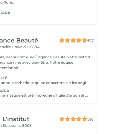
iffure...
tique
gance Beauté
627
onville
Howald L-5884
d, découvrez Pure Élégance Beauté, votre institut
légance rime avec bien-être. Notre équipe
tentionné...
auté
La manucure est un soin esthétique qui se concentre sur les ongles. Esthéticienne trempera vos doigts dans un bol d'eau chaude au début du processus de manucure. La manucure permet de fortifier les ongles, de les débarrasser des petites peaux mortes qui les entourent et d'afficher des mains soignées. Se limite à repousser les cuticules, limer et polir les ongles et accompagner d'un massage des mains à la fin de la manucure et les recouvrir éventuellement de vernis à ongles à la fin.
sque
Les gants collagène masque est pré imprégné d'huile d'argon et d'une émulsion riche en collagène pour pénétrer et hydrater la peau.
L’institut
595
on
Strassen L-8008