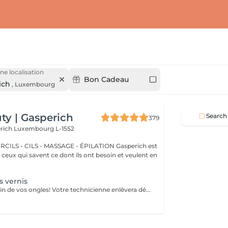
ne localisation
Bon Cadeau
ich
,
Luxembourg
y | Gasperich
Search
379
erich
Luxembourg L-1552
 - CILS - MASSAGE - ÉPILATION Gasperich est
et ceux qui savent ce dont ils ont besoin et veulent en
 vernis
Nous prenons soin de vos ongles! Votre technicienne enlèvera délicatement les cellules mortes, façonnera et limera vos ongles, et polira la surface extérieure pour un fini lisse et naturel. Nos experts proposent des manucures à bords, hardware ou combinées, selon vos préférences. Comment se fait une manucure sans vernis? - la peau rugueuse est délicatement enlevée - la forme de la plaque de l'ongle est corrigée avec douceur - les cuticules et bords latéraux sont soigneusement traités - de l'huile nourrissante pour les cuticules et de la crème pour les mains sont appliquées pour nourrir et hydrater Limitations d'âge: recommandé à partir de 14 ans. Recommandations post-procédure: aucun soin particulier n'est nécessaire après cette procédure. Fréquence: une fois toutes les 3 semaines.