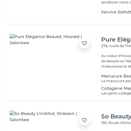
améliorer votre co
Service Esthé
Pure Elé
276, route de Thi
Au coeur d'Howal
de beauté où l'é
chaleureuse et at
Manucure Be
Collagène Ma
So Beauty 
130, Route d'Arl