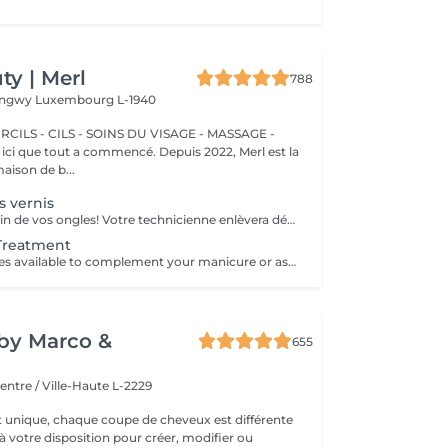
y | Merl
788
Longwy
Luxembourg L-1940
CILS - CILS - SOINS DU VISAGE - MASSAGE -
aison de b...
 vernis
Nous prenons soin de vos ongles! Votre technicienne enlèvera délicatement les cellules mortes, façonnera et limera vos ongles, et polira la surface extérieure pour un fini lisse et naturel. Nos experts proposent des manucures à bords, hardware ou combinées, selon vos préférences. Comment se fait une manucure sans vernis? - la peau rugueuse est délicatement enlevée - la forme de la plaque de l'ongle est corrigée avec douceur - les cuticules et bords latéraux sont soigneusement traités - de l'huile nourrissante pour les cuticules et de la crème pour les mains sont appliquées pour nourrir et hydrater Limitations d'âge: recommandé à partir de 14 ans. Recommandations post-procédure: aucun soin particulier n'est nécessaire après cette procédure. Fréquence: une fois toutes les 3 semaines.
 Treatment
Additional services available to complement your manicure or as standalone treatments. Nail Repair per nail (during service) Minor repair of a single nail (small crack, local damage or broken nail). This option can be added multiple times if more than one nail requires repair. Charged at 3€ per nail for Manicure with Gel Polish services. Nail Repair per nail (walk-in) Repair of one nail without manicure or polish application. Suitable for clients booking a repair only. Onycholysis Treatment per nail Targeted care for nails affected by onycholysis. Performed without polish to support healthy nail recovery. IBX Nail Repair System Professional nail treatment designed to strengthen and restore natural nails. Can be booked alone or combined with gel removal for deeper repair. Gel Polish Removal Gentle and careful removal of gel polish.
y by Marco &
655
entre / Ville-Haute L-2229
t unique, chaque coupe de cheveux est différente
à votre disposition pour créer, modifier ou