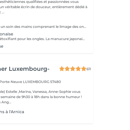
 esthéticiennes qualifiées et passionnées vous
 un véritable écrin de douceur, entièrement dédié à
...
La manucure est un soin des mains comprenant le limage des ongles, la pousse et la coupe des cuticules, gommage, massage avec crème de soin et application d'un vernis transparent si désiré.
onaise
Soin des mains détoxifiant pour les ongles. La manucure japonaise consiste à polir et nettoyer les ongles en profondeur pour ensuite les nourrir avec une pâte à base de cire d'abeille qui va oxygéner l'ongle. L'ongle ressort brillant naturellement et pour une durée de 3 semaines. Comprend le limage des ongles, la pousse et la coupe des cuticules, polissage, application de la pâte à base de cire d'abeille et de la poudre fixante, gommage, massage avec crème de soin et application d'un vernis transparent si désiré.
se
her Luxembourg-
611
a Porte-Neuve
LUXEMBOURG 57480
le) Estelle ,Marina, Vanessa, Anne-Sophie vous
la semaine de 9h30 à 18h dans la bonne humeur !
 Ang...
s à l'Arnica