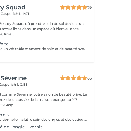
ty Squad
79
h
Gasperich L-1471
eauty Squad, où prendre soin de soi devient un
s accueillons dans un espace où bienveillance,
, luxe...
aite
Offrez à vos mains un véritable moment de soin et de beauté avec notre manucure complète associée à un soin nourrissant. Chaque prestation est pensée pour allier esthétique et bien-être, en prenant soin de la santé de vos ongles. - Matériel stérile, à usage unique. - Manucure complète avec limage, travail des cuticules avec précision, polissage et mise en beauté de l'ongle. - Soin nourrissant : Hydratation intense et massage des mains pour une peau douce et sublimée. ATTENTION ! Il n'y a pas d'application de vernis.
Séverine
66
Gasperich L-2155
 comme Séverine, votre salon de beauté privé. Le
u rez-de-chaussée de la maison orange, au 147
5 Gasp...
rnis
La manucure traditionnelle inclut le soin des ongles et des cuticules, suivi de la pose d'un vernis longue tenue enrichi en vitamines. Ce vernis renforce vos ongles tout en leur offrant une couleur éclatante et durable.
é de l'ongle + vernis