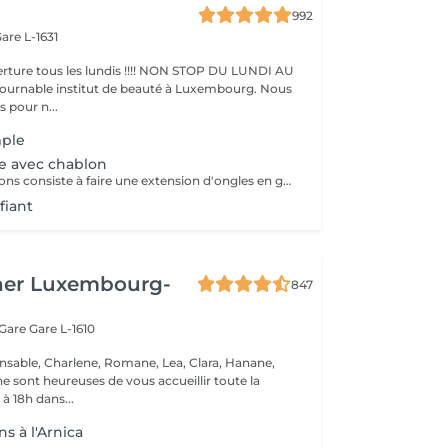
992
are L-1631
ture tous les lundis !!!! NON STOP DU LUNDI AU
pour n...
ple
e avec chablon
La pose de chablons consiste à faire une extension d'ongles en gel, sans avoir recours aux capsules. Prestation un peu plus longue que les capsules mais tres tres jolie :)
fiant
her Luxembourg-
847
 Gare
Gare L-1610
nsable, Charlene, Romane, Lea, Clara, Hanane,
e sont heureuses de vous accueillir toute la
à 18h dans...
s à l'Arnica