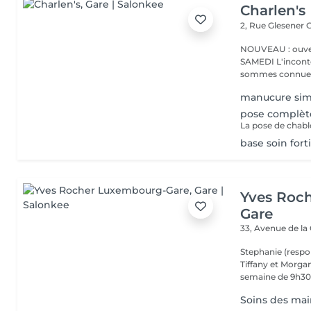
Charlen's
2, Rue Glesener
G
NOUVEAU : ouver
SAMEDI L'incontournable institut de beauté à Luxembourg. Nous
sommes connues 
manucure sim
pose complèt
base soin forti
Yves Roc
Gare
33, Avenue de la
Stephanie (respo
Tiffany et Morgan
semaine de 9h30 
Soins des main