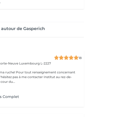
e
 autour de Gasperich
18
 Porte-Neuve
Luxembourg L-2227
ma ruche! Pour tout renseignement concernant
z pas à me contacter Institut au rez-de-
cour du...
ns Complet