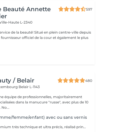
de Beauté Annette
597
ier
Ville-Haute L-2340
uté! Situé en plein centre-ville depuis
st fournisseur officiel de la cour et également le plus
ty / Belair
480
xembourg Belair L-1143
 équipe de professionnelles, majoritairement
cialisées dans la manucure "russe", avec plus de 10
ans d'expérience. No...
mme/femme/enfant) avec ou sans vernis
Soin complet premium très technique et ultra précis, réalisé principalement à la ponceuse afin d'obtenir un contour d'ongle parfaitement net et une application du vernis au plus près, voire légèrement sous la cuticule. Cette technique permet de retarder visuellement la repousse d'environ 10 jours. Résultat visuel : -Ongles extrêmement soignés, contours nets, forme impeccable -Effet Instagram / photo studio : propre, précis, sans petites peaux apparentes Contenu de la prestation : -Dépose de l'ancien vernis semi-permanent et/ou gel (si besoin, choisissez dans cet écran svp cette option de réservation) -Préparation très minutieuse de la plaque de l'ongle -Elimination des peaux mortes -Façonner et limer les ongles -Traitement délicat des cuticules -Application d'un vernis simple transparent (si vous le souhaitez) OU application de votre propre vernis simple (si besoin, choisissez dans cet écran svp cette option de réservation) -Application d'huile pour cuticules et de crème pour les mains