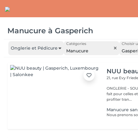
Manucure
à
Gasperich
Catégories
Choisir u
Onglerie et Pédicure
Manucure
Gasper
NUU beaut
21, rue Evy Fried
ONGLERIE - SOURCILS
fait pour celles 
profiter tran...
Manucure sans