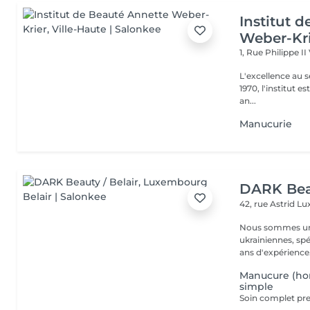
Institut 
Weber-Kr
1, Rue Philippe II
L'excellence au service de la bea
1970, l'institut e
an...
Manucurie
DARK Beau
42, rue Astrid
Lu
Nous sommes une
ukrainiennes, spé
Manucure (ho
simple