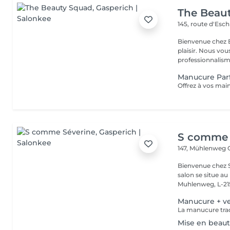
The Beau
145, route d'Esc
Bienvenue chez B
plaisir. Nous vou
professionnalisme
Manucure Parf
S comme 
147, Mühlenweg
Bienvenue chez S
salon se situe a
Muhlenweg, L-215
Manucure + ve
Mise en beaut