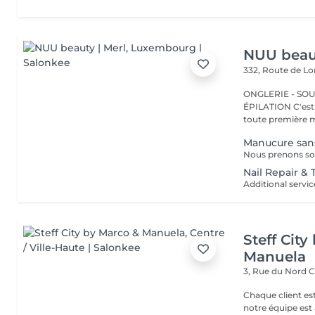
NUU beaut
332, Route de 
ONGLERIE - SOUR
ÉPILATION C'est ici que tout a commencé. Depuis 2022, Merl est la
toute première m
Manucure sans
Nail Repair &
Steff Cit
Manuela
3, Rue du Nord
C
Chaque client es
notre équipe est 