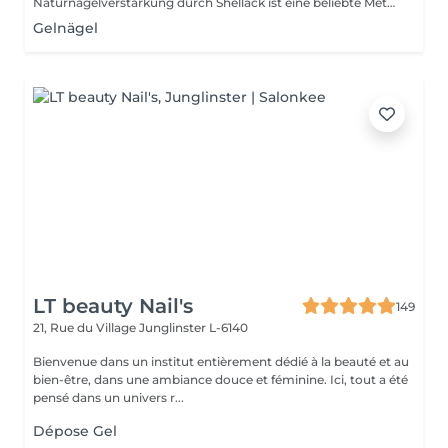
Naturnagelverstärkung durch Shellack ist eine beliebte Methode, um natürliche Nägel zu schützen, zu stärken und ihnen ein gepflegtes, glänzendes Aussehen zu verleihen ohne sie künstlich zu verlängern. Vorteile der Naturnagelverstärkung mit Shellack Stärkere Nägel: Weniger Absplittern oder Brechen Langanhaltend: Bis zu 3-4 Wochen Halt ohne Absplittern Schonender als Gel: Kein massives Abfeilen nötig Dünner Look: Sehr natürliches Finish möglich Schnelle Trockenzeit: Sofort nach dem Aushärten belastbar
Gelnägel
LT beauty Nail's
149
21, Rue du Village
Junglinster L-6140
Bienvenue dans un institut entièrement dédié à la beauté et au
bien-être, dans une ambiance douce et féminine. Ici, tout a été
pensé dans un univers r...
Dépose Gel