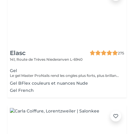
Elasc
275
141, Route de Trèves
Niederanven L-6940
Gel
Le gel Master ProNails rend les ongles plus forts, plus brillants et plus résistants. Il s'applique en couches très fines et a une tenue d'environ 3 semaines. Si les ongles sont courts ou rongés, il suffit de les rallonger avec la technique du chablon.
Gel BFlex couleurs et nuances Nude
Gel French