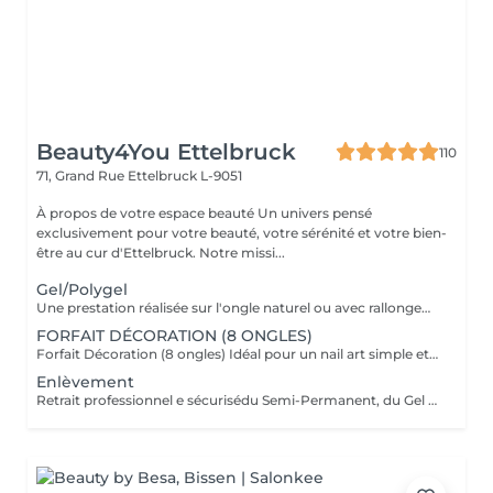
Beauty4You Ettelbruck
110
71, Grand Rue
Ettelbruck L-9051
À propos de votre espace beauté Un univers pensé
exclusivement pour votre beauté, votre sérénité et votre bien-
être au cur d'Ettelbruck. Notre missi...
Gel/Polygel
Une prestation réalisée sur l'ongle naturel ou avec rallongement, pour des ongles élégants et résistants pendant plusieurs semaines. * Préparation de l'ongle naturel * Mise en forme des ongles * Travail des cuticules * Application du gel * Finition au choix * 2 décorations incluses
FORFAIT DÉCORATION (8 ONGLES)
Forfait Décoration (8 ongles) Idéal pour un nail art simple et élégant sur 8 ongles. Hors décorations 2D/3D et effets très détaillés (sur devis ou supplément de temps).
Enlèvement
Retrait professionnel e sécurisédu Semi-Permanent, du Gel ou de l'Acrylique pour préserver la santé de vos ongles naturels. Comprend la mise en forme et un soin nourrissant final.