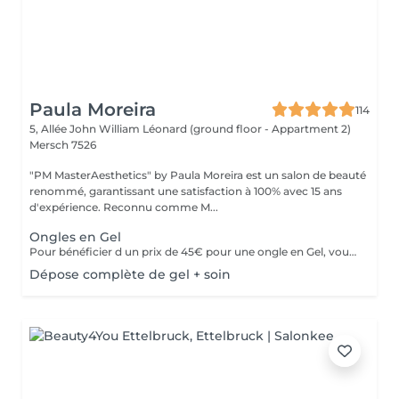
Paula Moreira
114
5, Allée John William Léonard (ground floor - Appartment 2)
Mersch 7526
"PM MasterAesthetics" by Paula Moreira est un salon de beauté
renommé, garantissant une satisfaction à 100% avec 15 ans
d'expérience. Reconnu comme M...
Ongles en Gel
Pour bénéficier d un prix de 45€ pour une ongle en Gel, vous devez acheter une seul fois le kit individuel comprenant tout le matériel nom jetable nécessaire,qui sera conserve pour nous , pour de futurs rendez-vous, garantissant ainsi une meilleure hygiène.* *Renouvelable chaque année.
Dépose complète de gel + soin