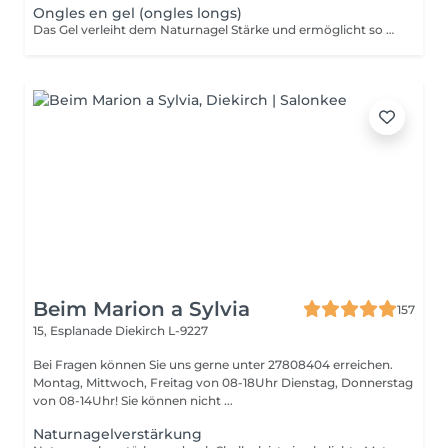
Ongles en gel (ongles longs)
Das Gel verleiht dem Naturnagel Stärke und ermöglicht so Form und Länge nach Wunsch anzupassen. Da es sehr stark ist, eignet sich das Gel für Verlängerungen von sehr kurzen Nägel. Diese kann durch Kapseln oder direkt auf Papierformen modeliert werden. Spitz, echkig, oval, fasst jede Form ist möglich! Das Gel soll nach maximal 5 Wochen erneut werden. Es kann auch schnell und ohne den Naturnagel zu schaden komplett wieder entfernt werden.
Beim Marion a Sylvia
157
15, Esplanade
Diekirch L-9227
Bei Fragen können Sie uns gerne unter 27808404 erreichen.
Montag, Mittwoch, Freitag von 08-18Uhr Dienstag, Donnerstag
von 08-14Uhr! Sie können nicht ...
Naturnagelverstärkung