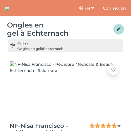
FR
Connexion
Ongles en
gel
à
Echternach
Filtre
Ongles en gel
à
Echternach
NF-Nisa Francisco -
98