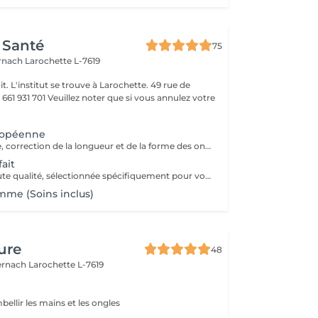
 Santé
75
ernach
Larochette L-7619
it. L'institut se trouve à Larochette. 49 rue de
er que si vous annulez votre
ropéenne
Manucure simple, correction de la longueur et de la forme des ongles, traitement des cuticules sans coupe.
ait
Manucure de haute qualité, sélectionnée spécifiquement pour vos mains, en tenant compte de toutes les nuances.
me (Soins inclus)
ure
48
ernach
Larochette L-7619
bellir les mains et les ongles