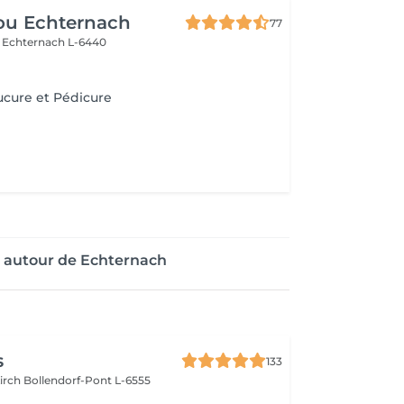
ou Echternach
77
e
Echternach L-6440
cure et Pédicure
 autour de Echternach
s
133
kirch
Bollendorf-Pont L-6555