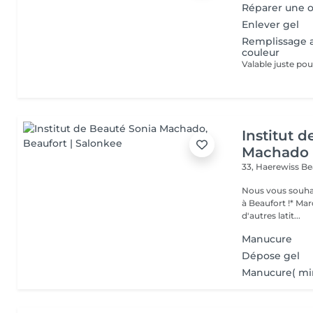
Réparer une 
Enlever gel
Remplissage 
couleur
Institut 
Machado
33, Haerewiss
Be
Nous vous souhait
à Beaufort !* Marquer une pause beauté et bien-être, partir sous
d'autres latit...
Manucure
Dépose gel
Manucure( mi