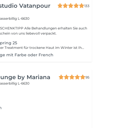
studio Vatanpour
133
sserbillig L-6630
SCHENKTIPP Alle Behandlungen erhalten Sie auch
chein von uns liebevoll verpackt.
Spring 25
Dieses SkinBooster Treatment für trockene Haut im Winter ist Ihr perfekter einstieg in den Sommer. Starten Sie das Jahr mit Ihrem persönlichem Sommerglow und strahlen Sie mit der Sonne um die Wette.
ge mit Farbe oder French
ounge by Mariana
95
sserbillig L-6630
h