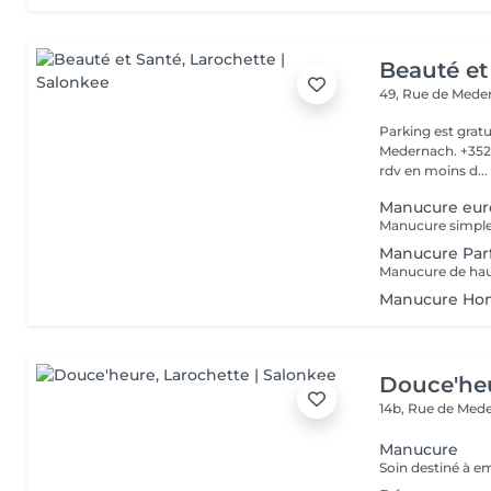
Beauté et
49, Rue de Med
Parking est gratu
Medernach. +352 661 931 701 Veuillez not
rdv en moins d...
Manucure eu
Manucure Parf
Manucure Hom
Douce'he
14b, Rue de Med
Manucure
Soin destiné à em