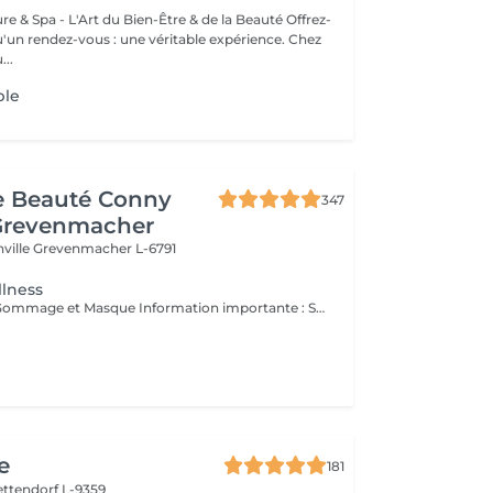
& Spa - L'Art du Bien-Être & de la Beauté Offrez-
un rendez-vous : une véritable expérience. Chez
..
ple
de Beauté Conny
347
Grevenmacher
nville
Grevenmacher L-6791
lness
Manucure avec Gommage et Masque Information importante : Si vous avez encore du vernis semi-permanent sur vos ongles, vous devez le signaler lors de la réservation d'une manucure (enlever le vernis semi-permanent), sinon nous n'aurons pas assez de temps pour la manucure réservée ! ATTENTION : Nous ne pouvons pas enlever les ongles en gel ou en acrylique !
e
181
ettendorf L-9359