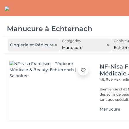
Manucure
à
Echternach
Catégories
Choisir u
Onglerie et Pédicure
Manucure
Echter
NF-Nisa F
Médicale 
46, Rue Maximil
Bienvenue chez N
des soins de beau
tant que spéciali..
Manucure