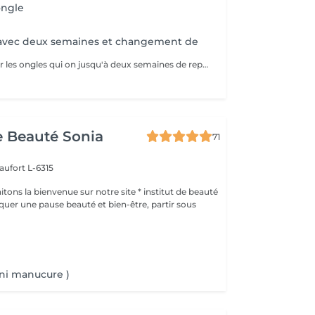
ongle
avec deux semaines et changement de
Valable juste pour les ongles qui on jusqu'à deux semaines de repousse. À partir de la faudrait faire poser complète.
de Beauté Sonia
71
aufort L-6315
ons la bienvenue sur notre site * institut de beauté
ni manucure )