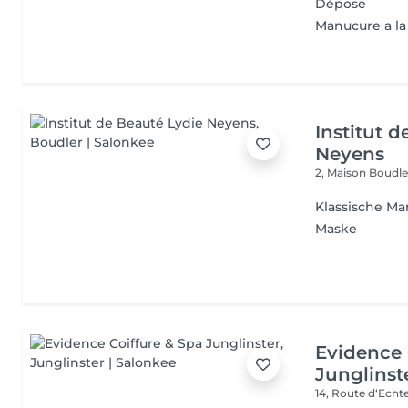
Dépose
Manucure a la
Institut 
Neyens
2, Maison
Boudle
Klassische Ma
Maske
Evidence 
Junglinst
14, Route d‘Ech