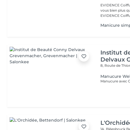
EVIDENCE Coiffure 
vous bien plus qu'
EVIDENCE Coiffu.
Manicure sim
Institut 
Delvaux 
8, Route de Thio
Manucure Wel
L'Orchidé
1A, Bléesbruck
B