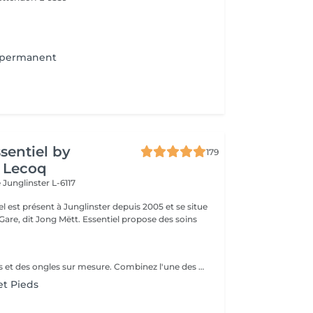
-permanent
ssentiel by
179
 Lecoq
e
Junglinster L-6117
iel est présent à Junglinster depuis 2005 et se situe
ng Mëtt. Essentiel propose des soins
Le soin des mains et des ongles sur mesure. Combinez l'une des prestations avec votre soin visage.
et Pieds