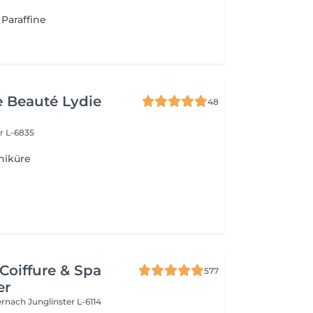
 Paraffine
de Beauté Lydie
48
r L-6835
niküre
Coiffure & Spa
577
er
ternach
Junglinster L-6114