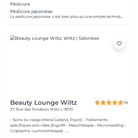
Pédicure
Pédicure japonaise
La pédicure japonaise, c'est bien plus qu'une simple technique de soin des ongles. Le but, c'est vraiment de redonner de l'éclat et de la vitalité aux ongles. Des ingrédients naturels sont utilisés pour chouchouter les ongles et mettre en valeur leur beauté innée : - on nourrit et on renforce les ongles avec des produits comme la cire d'abeille, le lait de riz et le soja. - on utilise des outils spécifiques et des techniques toutes douces, comme un polissage délicat et l'application de pâtes riches en nutriments.
Beauty Lounge Wiltz
79
27, Rue des Tondeurs
Wiltz L-9570
- Soins du visage (Maria Galland, Payot) - Traitements
spécifiques anti-rides (Ergolift - Mésothérapie - Microneedling -
Colplasma -Luminothérapie) - ...