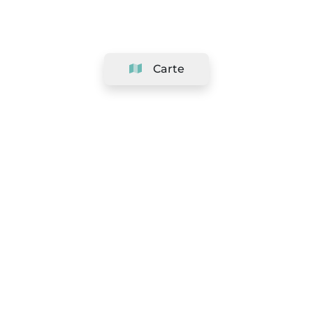
Carte
Société
Support
Équipe
&
Carrières
Référencer votre salon
Légal
Exercer le droit de rétractation