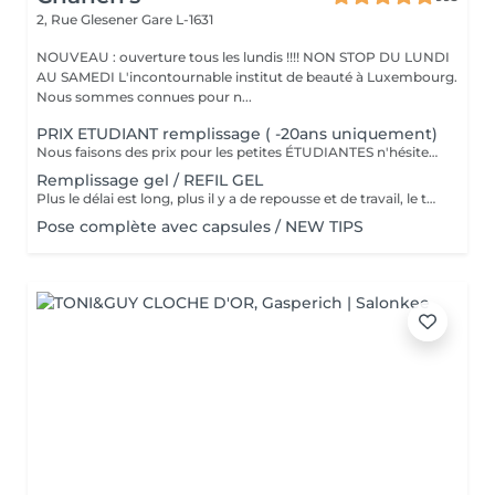
2, Rue Glesener
Gare L-1631
NOUVEAU : ouverture tous les lundis !!!! NON STOP DU LUNDI
AU SAMEDI L'incontournable institut de beauté à Luxembourg.
Nous sommes connues pour n...
PRIX ETUDIANT remplissage ( -20ans uniquement)
Nous faisons des prix pour les petites ÉTUDIANTES n'hésitez pas a passer
Remplissage gel / REFIL GEL
Plus le délai est long, plus il y a de repousse et de travail, le tarif s'adapte donc au temps écoulé depuis votre dernier rendez-vous. Merci de choisir le remplissage adapté
Pose complète avec capsules / NEW TIPS