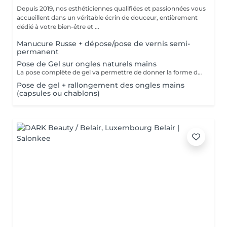
Depuis 2019, nos esthéticiennes qualifiées et passionnées vous
accueillent dans un véritable écrin de douceur, entièrement
dédié à votre bien-être et ...
Manucure Russe + dépose/pose de vernis semi-
permanent
Pose de Gel sur ongles naturels mains
La pose complète de gel va permettre de donner la forme désirée en rallongeant (ou pas) les ongles (préalablement préparés) soit par la technique du chablon (rallongement au gel) soit par les capsules. Ensuite vient la pose du gel qui sera façonné et enfin la pose de la couleur ou de la French.
Pose de gel + rallongement des ongles mains
(capsules ou chablons)