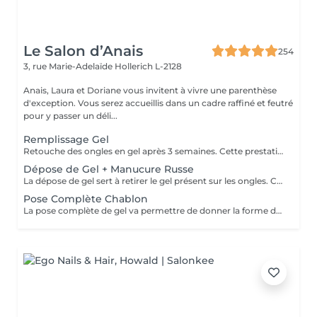
Le Salon d’Anais
254
3, rue Marie-Adelaïde
Hollerich L-2128
Anais, Laura et Doriane vous invitent à vivre une parenthèse
d'exception. Vous serez accueillis dans un cadre raffiné et feutré
pour y passer un déli...
Remplissage Gel
Retouche des ongles en gel après 3 semaines. Cette prestation va permettre d'entretenir les ongles en gel en ponçant la surface du gel et en remodelant l'ongle avec une nouvelle couche de gel et de couleur.
Dépose de Gel + Manucure Russe
La dépose de gel sert à retirer le gel présent sur les ongles. Cette prestation comprend le ponçage du gel et une manucure.
Pose Complète Chablon
La pose complète de gel va permettre de donner la forme désirée en rallongeant les ongles (préalablement préparés) par la technique du chablon. Ensuite vient la pose du gel qui sera façonné et enfin la pose de la couleur ou de la French.