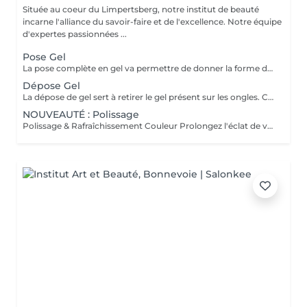
Située au coeur du Limpertsberg, notre institut de beauté
incarne l'alliance du savoir-faire et de l'excellence. Notre équipe
d'expertes passionnées ...
Pose Gel
La pose complète en gel va permettre de donner la forme désirée en rallongeant (ou pas) les ongles (préalablement préparés) soit par la technique du chablon (rallongement au gel) soit par les capsules. Ensuite vient la pose du gel qui sera façonné et enfin la pose de la couleur ou de la French.
Dépose Gel
La dépose de gel sert à retirer le gel présent sur les ongles. Cette prestation comprend uniquement le ponçage du gel et le raccourcissement des ongles.
NOUVEAUTÉ : Polissage
Polissage & Rafraîchissement Couleur Prolongez l'éclat de votre pose en toute simplicité. Après une pose complète ou un remplissage, profitez de ce service rapide qui permet de rafraîchir vos ongles sans recommencer une prestation complète. Nous préparons délicatement la surface existante, lissons la repousse et appliquons la couleur de votre choix pour un effet propre et soigné. Idéal entre deux remplissages, ce rendez-vous express vous offre des ongles impeccables et la liberté de changer de teinte selon vos envies.