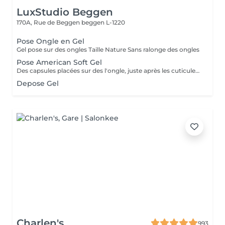
LuxStudio Beggen
170A, Rue de Beggen
beggen L-1220
Pose Ongle en Gel
Gel pose sur des ongles Taille Nature Sans ralonge des ongles
Pose American Soft Gel
Des capsules placées sur des l'ongle, juste après les cuticules. Ces capsules forment à elles seules la courbure et la longueur de l'ongle. Le premier avantage notable est donc que les ongles artificiels utilisés dans le nail art américain n'ont pas besoin d'être façonnés. Dure +- 2 a 3 sem Cápsulas de gel colocadas em toda a unha, logo após as cutículas. Essas cápsulas formam sozinhas a curvatura e a extensão da unha. Portanto, a primeira vantagem notável é que as unhas artificiais usadas na arte americana de unhas não precisam ser modeladas.
Depose Gel
Charlen's
993