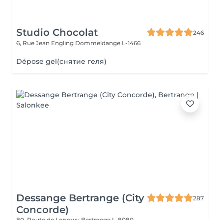
Studio Chocolat
246
6, Rue Jean Engling
Dommeldange L-1466
Dépose gel(снятие геля)
Dessange Bertrange (City
287
Concorde)
80, Route de Longwy
Bertrange L-8080