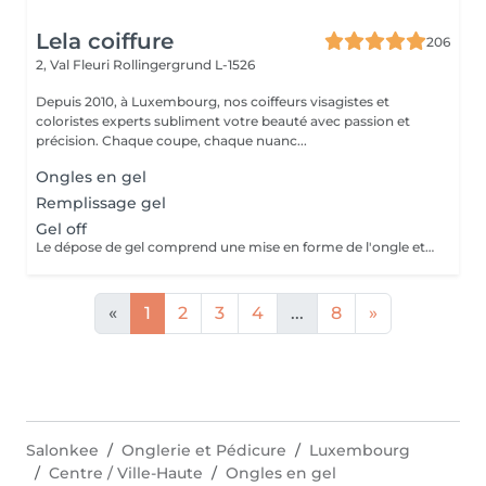
Lela coiffure
206
2, Val Fleuri
Rollingergrund L-1526
Depuis 2010, à Luxembourg, nos coiffeurs visagistes et
coloristes experts subliment votre beauté avec passion et
précision. Chaque coupe, chaque nuanc...
Ongles en gel
Remplissage gel
Gel off
Le dépose de gel comprend une mise en forme de l'ongle et un vernis protecteur.
«
1
2
3
4
...
8
»
Salonkee
Onglerie et Pédicure
Luxembourg
Centre / Ville-Haute
Ongles en gel