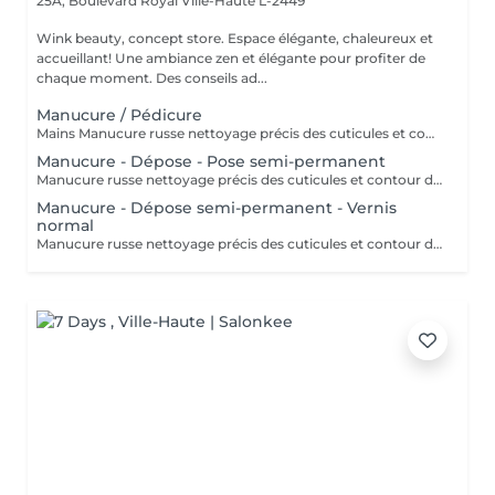
25A, Boulevard Royal
Ville-Haute L-2449
Wink beauty, concept store. Espace élégante, chaleureux et
accueillant! Une ambiance zen et élégante pour profiter de
chaque moment. Des conseils ad...
Manucure / Pédicure
Mains Manucure russe nettoyage précis des cuticules et contour des ongles. Application d'un vernis semi-permanent qui dure 3 à 4 semaines. Résultat naturel, brillant et résistant aux chocs. Pieds Retrait des cuticules, limage et polissage des ongles. Application de la base semi-permanent : protège l'ongle naturel et favorise l'adhérence. Application de la couleur semi-permanent : couche uniforme pour une finition parfaite.
Manucure - Dépose - Pose semi-permanent
Manucure russe nettoyage précis des cuticules et contour des ongles. Retrait 85% de l'ancien semi-permanent sans touche a votre ongles naturel. Application d'un semi-permanent sur l'ongle. Idéal pour repartir sur une base propre sans accumulation de produit.
Manucure - Dépose semi-permanent - Vernis
normal
Manucure russe nettoyage précis des cuticules et contour des ongles. Retrait 85% de l'ancien semi-permanent sans touche a votre ongles naturel. Vernis classique appliqué sur l'ongle naturel. Rendu brillant, élégant