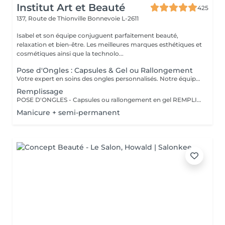
Institut Art et Beauté
425
137, Route de Thionville
Bonnevoie L-2611
Isabel et son équipe conjuguent parfaitement beauté,
relaxation et bien-être. Les meilleures marques esthétiques et
cosmétiques ainsi que la technolo...
Pose d'Ongles : Capsules & Gel ou Rallongement
Votre expert en soins des ongles personnalisés. Notre équipe de prothésistes ongulaires diplômées vous offre une gamme complète de services pour des ongles magnifiques et durables. Expertise et Professionnalisme : Prothésistes qualifiées et expérimentées : o Isabel o Francesca o Fatima o Deborah o Patricia o Mirza Des produits de haute qualité, aux couleurs variées pour des résultats éclatants et durables. Garantie de beauté et santé de vos ongles. Services adaptés à vos goûts et votre personnalité Capsules pour allonger rapidement vos ongles. Rallongement en Gel : Pour un résultat naturel et durable. Remplissage toute les 3 a 4 semaines pour comble la repousse et préserve l'intégrité de la pose initiale. Manucure Soins et esthétisme pour des ongles en pleine santé et élégants. Nos Techniques Manucure Combinée : Soins complets et embellissement. Vernis Semi-Permanent : Couleur durable sans pose de gel. Chablon ou Capsules : Pose traditionnelle ou look naturel.
Remplissage
POSE D'ONGLES - Capsules ou rallongement en gel REMPLISSAGE MANUCURE Nos prothésistes ongulaire diplômée vous accueille dans notre espace d'esthétique des soins des ongles personnalisés. Nos maîtrisons des méthodes qui sauront vous permettre de garder de beaux ongles durablement avec le stylise en fonction de vos goûts et de votre personnalité : manucure combinée, pose de vernis semi-permanent, remplissage, pose complète au chablon ou capsules. Nos produits à la pointe des tendances, de haute qualité, des couleurs dotées d'une pigmentation multiples.
Manicure + semi-permanent