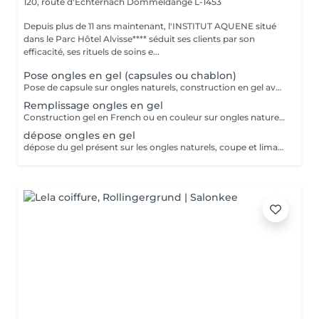
120, route d'Echternach
Dommeldange L-1453
Depuis plus de 11 ans maintenant, l'INSTITUT AQUENE situé
dans le Parc Hôtel Alvisse**** séduit ses clients par son
efficacité, ses rituels de soins e...
Pose ongles en gel (capsules ou chablon)
Pose de capsule sur ongles naturels, construction en gel avec French ou couleur. Pour des ongles plus long. Tiens entre 3 à 4 semaines avant de faire le remplissage
Remplissage ongles en gel
Construction gel en French ou en couleur sur ongles naturels.
dépose ongles en gel
dépose du gel présent sur les ongles naturels, coupe et limage des ongles naturels