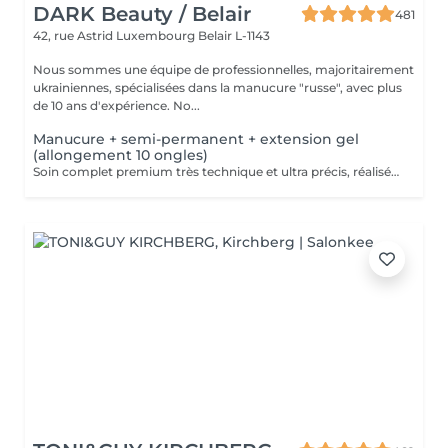
DARK Beauty / Belair
481
42, rue Astrid
Luxembourg Belair L-1143
Nous sommes une équipe de professionnelles, majoritairement
ukrainiennes, spécialisées dans la manucure "russe", avec plus
de 10 ans d'expérience. No...
Manucure + semi-permanent + extension gel
(allongement 10 ongles)
Soin complet premium très technique et ultra précis, réalisé principalement à la ponceuse afin d'obtenir un contour d'ongle parfaitement net et une application du vernis au plus près, voire légèrement sous la cuticule. Cette technique permet de retarder visuellement la repousse d'environ 10 jours. Résultat visuel : -Ongles extrêmement soignés, contours nets, forme impeccable -Effet Instagram / photo studio : propre, précis, sans petites peaux apparentes Pendant ce service, nous augmenterons également la longueur de vos ongles en utilisant du gel spécialisé, garantissant un résultat naturel et magnifique. Cette 'EXTENSION' ne nécessite qu'une seule intervention, après quoi les rendez-vous ultérieurs seront désignés comme 'Manucure + vernis semi-permanent + renforcement gel (ongles longs ou cassants)'. -Tenue moyenne : Jusqu'à 4 semaines !!!! Contenu de la prestation : -Dépose de l'ancien vernis semi-permanent et/ou gel (si besoin, déjà inclus dans ce prix/service) -Préparation très minutieuse de la plaque de l'ongle -Elimination des peaux mortes -Façonner et limer les ongles -Traitement délicat des cuticules -Extension et renforcement des ongles en gel -Correction de la forme de l'ongle -Application du vernis semi-permanent -Application d'huile pour cuticules et de crème pour les main Optionnel : -EXTENSION longueur supérieure au 4ème marquage -> +20€ (réservez svp "AVEC décoration complexe" dans ce cas) -Prix par ongle pour décoration jusqu'à 5 ongles (réservez svp "AVEC décoration simple" dans ce cas) +3€ par ongle -Prix pour décoration simple (French, Chrome, Baby Boomer, Cat Eyes, Stickers, Foil) 6-10 ongles -> +20€ -Prix pour décoration complexe (3D, Dessins à la mains, Stamping, French avec Chrome, Baby Boomer avec Chrome, French avec Cat Eyes) 6-10 ongles -> +30€