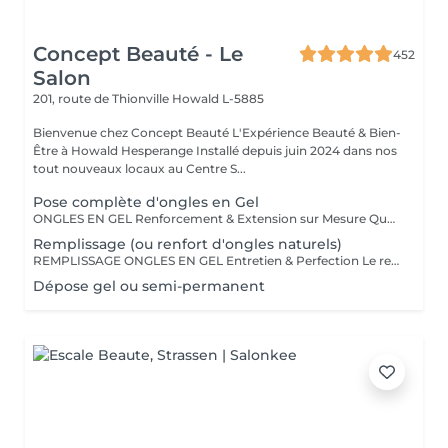
Concept Beauté - Le
452
Salon
201, route de Thionville
Howald L-5885
Bienvenue chez Concept Beauté L'Expérience Beauté & Bien-
Être à Howald Hesperange Installé depuis juin 2024 dans nos
tout nouveaux locaux au Centre S...
Pose complète d'ongles en Gel
ONGLES EN GEL Renforcement & Extension sur Mesure Que vous souhaitiez allonger, renforcer ou corriger vos ongles, la technique du gel ProNails permet d'obtenir des ongles impeccables, résistants et naturels. Pourquoi choisir les ongles en gel ? Adapté aux ongles fragiles ou cassants Permet d'obtenir une longueur et une forme personnalisées Finition naturelle ou sophistiquée selon vos envies Remplissage conseillé toutes les 3 à 4 semaines Possibilité de French manucure, effet babyboomer ou nail art selon vos envies !
Remplissage (ou renfort d'ongles naturels)
REMPLISSAGE ONGLES EN GEL Entretien & Perfection Le remplissage des ongles en gel est une étape essentielle pour préserver la beauté et la tenue de votre pose. Avec la repousse naturelle de l'ongle, un entretien régulier permet de redonner à vos ongles un aspect parfait, sans avoir à refaire une pose complète. Pourquoi faire un remplissage ? Redonne un aspect uniforme et impeccable Préserve la solidité et la durabilité de votre pose en gel Évite les décollements et renforce la structure de l'ongle Possibilité de changer la couleur ou d'ajouter une nouvelle décoration Fréquence conseillée : toutes les 3 à 4 semaines pour un résultat toujours soigné et harmonieux. Profitez-en pour opter pour une nouvelle teinte, un effet babyboomer ou un nail art unique !
Dépose gel ou semi-permanent