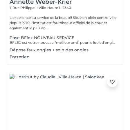
Annette Weber-Krier
1, Rue Philippe II
Ville-Haute L-2340
L'excellence au service de la beauté! Situé en plein centre-ville
depuis 1970, l'institut est fournisseur officiel de la cour et
également le plus an...
Pose BFlex NOUVEAU SERVICE
BFLEX est votre nouveau "meilleur ami" pour le look d'ongles courts et naturels que tous les clients recherchent ! Il s'agit d'une Babymanucure avec la pose d'un gel intelligent 4-en-1 avec lequel vous avez : Base-Construction-Teinte-Finition ! I C'est une prestation inédite et tendance !
Dépose faux ongles + soin des ongles
Entretien