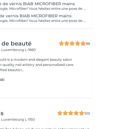
e de vernis BIAB MICROFIBER mains
Nouvelle technologie, Microfiber! Vous hésitez entre une pose de vernis permanent et la manucure gel ? Vos ongles sont cassants, mous, rongés et fragilisés par les poses du gel ou du semi-permanent ? Vous ne parvenez pas à garder une jolie longueur ? Contrairement au gel semi-permanent, le BIAB est dépourvu d'actifs chimiques susceptibles d'abîmer les ongles et est certifié vegan et cruelty-free. Découvrez votre nouvelle manucure chouchou: Le BIAB. Un traitement sain et efficace pour renforcer vos ongles et leur offrir une nouvelle santé! Enrichi en fibres synthétiques pour la résistance et la flexibilité, en vitamine E et calcium pour les soigner, le BIAB vous apporte une très bonne adhérence même sur les ongles difficiles. Grâce à sa couche de base extra forte et durable, le BIAB vous apportera une tenue de 3 à 4 semaines.
de vernis BIAB MICROFIBER mains
Nouvelle technologie, Microfiber! Vous hésitez entre une pose de vernis permanent et la manucure gel ? Vos ongles sont cassants, mous, rongés et fragilisés par les poses du gel ou du semi-permanent ? Vous ne parvenez pas à garder une jolie longueur ? Contrairement au gel semi-permanent, le BIAB est dépourvu d'actifs chimiques susceptibles d'abîmer les ongles et est certifié vegan et cruelty-free. Découvrez votre nouvelle manucure chouchou: Le BIAB. Un traitement sain et efficace pour renforcer vos ongles et leur offrir une nouvelle santé! Enrichi en fibres synthétiques pour la résistance et la flexibilité, en vitamine E et calcium pour les soigner, le BIAB vous apporte une très bonne adhérence même sur les ongles difficiles. Grâce à sa couche de base extra forte et durable, le BIAB vous apportera une tenue de 3 à 4 semaines.
r de beauté
98
e
Luxembourg L-1660
auté is a modern and elegant beauty salon
-quality nail artistry and personalized care.
ied beautici...
iab
ns
100
n
Luxembourg L-1150