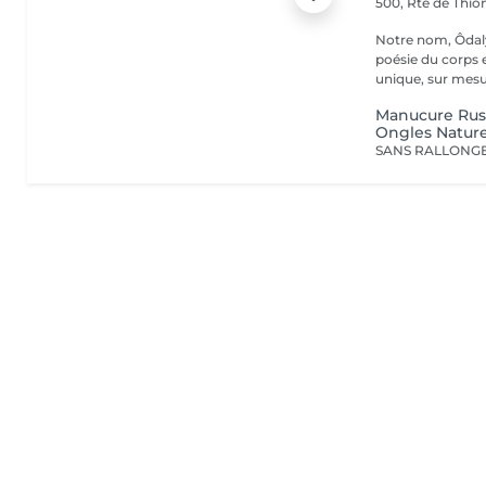
500, Rte de Thion
Notre nom, Ôdaly
poésie du corps 
unique, sur mesur
Manucure Rus
Ongles Nature