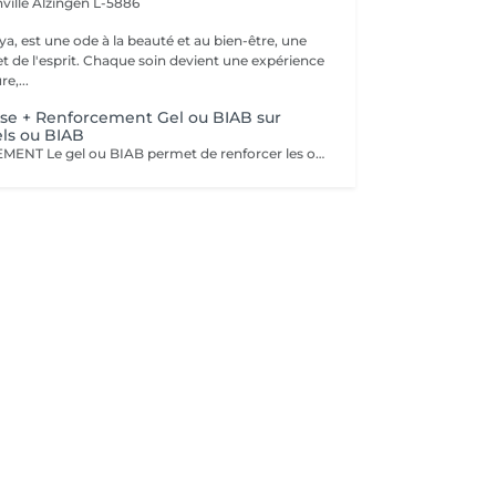
ville
Alzingen L-5886
a, est une ode à la beauté et au bien-être, une
et de l'esprit. Chaque soin devient une expérience
e,...
se + Renforcement Gel ou BIAB sur
ls ou BIAB
SANS RALLONGEMENT Le gel ou BIAB permet de renforcer les ongles naturels pour une tenue jusqu'à 4 semaines. Après diagnostic, nous vous conseillons sur le choix de la technique en fonction de la nature de vos ongles. Tout notre matériel est à usage unique et/ou stérilisé pour garantir une hygiène irréprochable durant votre prestation.