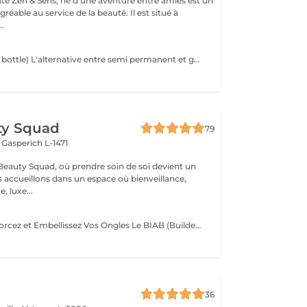
auté Zen & Sens, né d'une aventure entre amies est un
agréable au service de la beauté. Il est situé à
.
BIAB(builder in a bottle) L'alternative entre semi permanent et gel, le tout dans une formule vegan et sans actifs chimiques agressifs. Il combine les avantages du semi-permanent par sa rapidité et ceux du gel par sa solidité. Grace a lui l'ongle est uniforme,il peut etre rallongé et fortifié.
ty Squad
79
h
Gasperich L-1471
eauty Squad, où prendre soin de soi devient un
s accueillons dans un espace où bienveillance,
, luxe...
BIAB Nails : Renforcez et Embellissez Vos Ongles Le BIAB (Builder In A Bottle) est une base semi-permanente innovante qui renforce vos ongles naturels tout en leur apportant une finition lisse et élégante. Idéal pour les ongles fragiles ou en quête de longueur, il offre une tenue longue durée sans abîmer la plaque de l'ongle. La manucure russe et le massage des mains sont automatiquement inclus dans la prestation. Nous mettons un point d'honneur à vous offrir un environnement aux conditions d'hygiène strictes : matériel désinfecté, stérilisé, à usage unique. La base teintée, pour un résultat propre et naturelle. La couleur simple, pour un résultat élégant. Vous pouvez également vous laisser tenter par une french, de la déco' ou même laisser carte blanche à votre esthéticienne, pour plus d'exclusivité !. Tester c'est l'adopter !
36