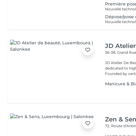
Première pos
Dépose/pose 
JD Atelie
36-38, Grand Ru
JD Atelier De Be
dedicated to high
Founded by certif
Manicure & B
Zen & Se
72, Route d'Arlo