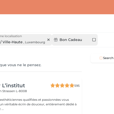
ne localisation
Bon Cadeau
/ Ville-Haute
,
Luxembourg
Search
 que vous ne le pensez.
L’institut
595
on
Strassen L-8008
 esthéticiennes qualifiées et passionnées vous
 un véritable écrin de douceur, entièrement dédié à
...