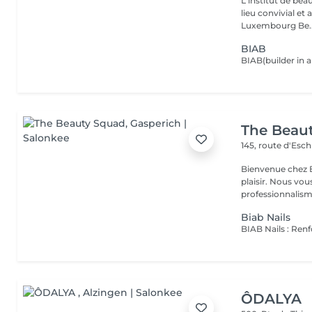
L'institut de be
lieu convivial et 
Luxembourg Be..
BIAB
The Beau
145, route d'Esc
Bienvenue chez B
plaisir. Nous vou
professionnalisme
Biab Nails
ÔDALYA